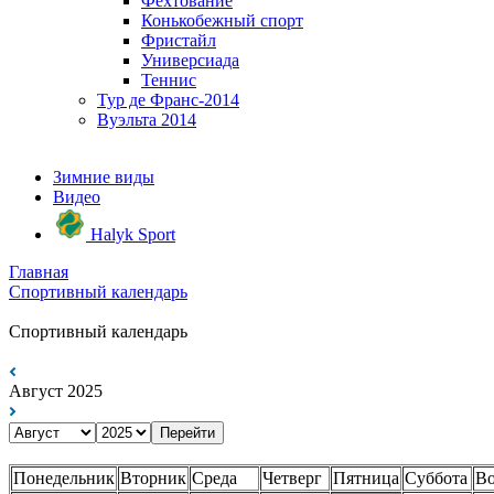
Фехтование
Конькобежный спорт
Фристайл
Универсиада
Теннис
Тур де Франс-2014
Вуэльта 2014
Зимние виды
Видео
Halyk Sport
Главная
Спортивный календарь
Спортивный календарь
Август 2025
Перейти
Понедельник
Вторник
Среда
Четверг
Пятница
Суббота
Во