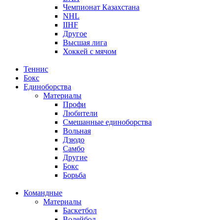
Чемпионат Казахстана
NHL
IIHF
Другое
Высшая лига
Хоккей с мячом
Теннис
Бокс
Единоборства
Материалы
Профи
Любители
Смешанные единоборства
Вольная
Дзюдо
Самбо
Другие
Бокс
Борьба
Командные
Материалы
Баскетбол
Волейбол