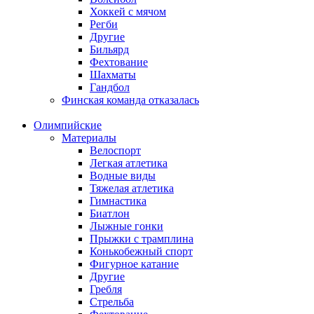
Хоккей с мячом
Регби
Другие
Бильярд
Фехтование
Шахматы
Гандбол
Финская команда отказалась
Олимпийские
Материалы
Велоспорт
Легкая атлетика
Водные виды
Тяжелая атлетика
Гимнастика
Биатлон
Лыжные гонки
Прыжки с трамплина
Конькобежный спорт
Фигурное катание
Другие
Гребля
Стрельба