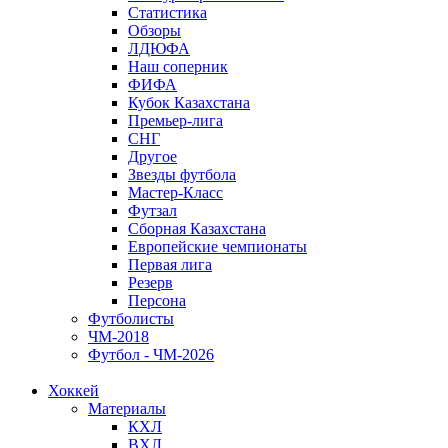
Статистика
Обзоры
ЛДЮФА
Наш соперник
ФИФА
Кубок Казахстана
Премьер-лига
СНГ
Другое
Звезды футбола
Мастер-Класс
Футзал
Сборная Казахстана
Европейские чемпионаты
Первая лига
Резерв
Персона
Футболисты
ЧМ-2018
Футбол - ЧМ-2026
Хоккей
Материалы
КХЛ
ВХЛ