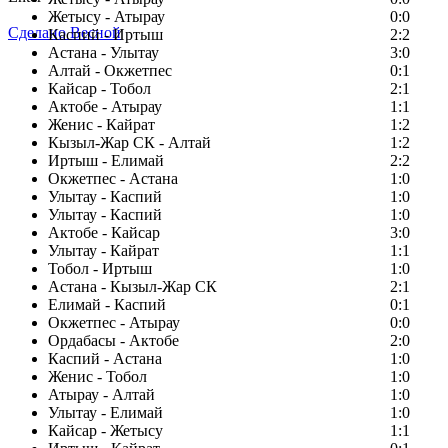
Жетысу - Атырау
0:0
Сделано Весной
Каспий - Иртыш
2:2
Астана - Улытау
3:0
Алтай - Окжетпес
0:1
Кайсар - Тобол
2:1
Актобе - Атырау
1:1
Женис - Кайрат
1:2
Кызыл-Жар СК - Алтай
1:2
Иртыш - Елимай
2:2
Окжетпес - Астана
1:0
Улытау - Каспий
1:0
Улытау - Каспий
1:0
Актобе - Кайсар
3:0
Улытау - Кайрат
1:1
Тобол - Иртыш
1:0
Астана - Кызыл-Жар СК
2:1
Елимай - Каспий
0:1
Окжетпес - Атырау
0:0
Ордабасы - Актобе
2:0
Каспий - Астана
1:0
Женис - Тобол
1:0
Атырау - Алтай
1:0
Улытау - Елимай
1:0
Кайсар - Жетысу
1:1