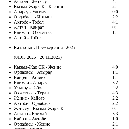
Астана - Жетысу
4:1
Кызыл-Жар СК - Каспий
2:1
Атырау - Улытау
0:0
Ордабасы - Иртыш
2:2
Актобе - Тобол
4:1
Алтай - Кайрат
0:1
Елимай - Окжетпес
1:1
Алтай - Тобол
Казахстан. Премьер-лига -2025
(01.03.2025 - 26.11.2025)
Кызыл-Жар СК - Женис
4:0
Ордабасы - Атырау
1:1
Кайрат - Астана
1:1
Елимай - Атырау
3:2
Улытау - Тобол
2:2
Окжетпес - Туран
4:3
Женис - Кайсар
2:2
Актобе - Ордабасы
2:2
Жетысу - Кызыл-Жар СК
0:1
Астана - Елимай
3:3
Кайрат - Актобе
1:0
Ордабасы - Женис
2:1