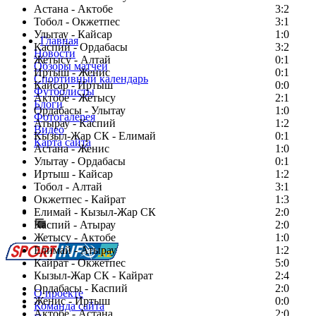
Астана - Актобе
3:2
Тобол - Окжетпес
3:1
Улытау - Кайсар
1:0
Главная
Каспий - Ордабасы
3:2
Новости
Жетысу - Алтай
0:1
Обзоры матчей
Иртыш - Женис
0:1
Спортивный календарь
Кайсар - Иртыш
0:0
Футболисты
Актобе - Жетысу
2:1
Блоги
Ордабасы - Улытау
1:0
Фотогалерея
Атырау - Каспий
1:2
Видео
Кызыл-Жар СК - Елимай
0:1
Карта сайта
Астана - Женис
1:0
Улытау - Ордабасы
0:1
Иртыш - Кайсар
1:2
Тобол - Алтай
3:1
Есть идея?
Окжетпес - Кайрат
1:3
Сообщить о мероприятии
Елимай - Кызыл-Жар СК
2:0
Каспий - Атырау
Перейти на старый сайт
2:0
Жетысу - Актобе
1:0
Елимай - Атырау
1:2
Кайрат - Окжетпес
5:0
Кызыл-Жар СК - Кайрат
2:4
Ордабасы - Каспий
2:0
О проекте
Женис - Иртыш
0:0
Команда сайта
Актобе - Астана
2:0