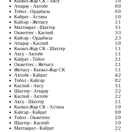
Кызыл-Жар СК - Аксу
1:0
Атырау - Актобе
0:0
Тобол - Ордабасы
0:0
Кайрат - Астана
1:0
Кайсар - Жетысу
1:1
Махтаарал - Шахтер
3:1
Окжетпес - Каспий
3:3
Кайсар - Ордабасы
2:3
Атырау - Каспий
1:0
Кызыл-Жар СК - Шахтер
1:1
Аксу - Актобе
1:1
Кайрат - Тобол
2:1
Окжетпес - Жетысу
2:1
Жетысу - Кызыл-Жар СК
1:1
Актобе - Кайрат
4:2
Тобол - Кайсар
0:2
Каспий - Аксу
3:1
Шахтер - Атырау
2:2
Каспий - Актобе
2:2
Аксу - Шахтер
2:1
Кызыл-Жар СК - Астана
1:0
Кайсар - Кайрат
0:0
Тобол - Окжетпес
2:0
Шахтер - Каспий
1:0
Махтаарал - Кайрат
2:2