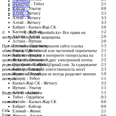
Партнеры
Окжетпес - Тобол
2:1
Вакансии
Кайсар - Улытау
0:0
Вопросы
Алтай - Жетысу
3:3
Контакты
Алтай - Жетысу
3:3
Алтай - Жетысу
3:3
Кайрат - Кызыл-Жар СК
3:0
Каспий - Кайсар
1:2
©
Copyright
© 2025 «Sportinfo.kz» Все права на
Актобе - Алтай
2:0
авторские материалы защищены.
Астана - Иртыш
2:0
Елимай - Ордабасы
1:3
При использовании материалов сайта ссылка
Улытау - Женис
2:1
обязательна. При полной или частичной перепечатке
Кайрат - Атырау
1:1
текстовых материалов в интернете гиперссылка на
Жетысу - Окжетпес
2:2
sportinfo.kz обязательна. Адрес электронной почты
Ордабасы - Кайрат
2:1
редакции: sportinfo.official@gmail.com. За содержание
Кайсар - Елимай
2:3
рекламных публикаций ответственность несет
Женис - Каспий
1:0
рекламодатель. Редакция не всегда разделяет мнение
Атырау - Тобол
1:1
авторов.
Кызыл-Жар СК - Жетысу
3:2
Заметили ошибку в тексте?
Иртыш - Улытау
1:1
Алтай - Астана
1:1
Выделите ее мышью и
Тобол - Ордабасы
0:3
нажмите
Актобе - Кызыл-Жар СК
0:0
Кайрат - Кайсар
0:0
Ctrl
Елимай - Женис
2:1
Enter
Жетысу - Атырау
0:0