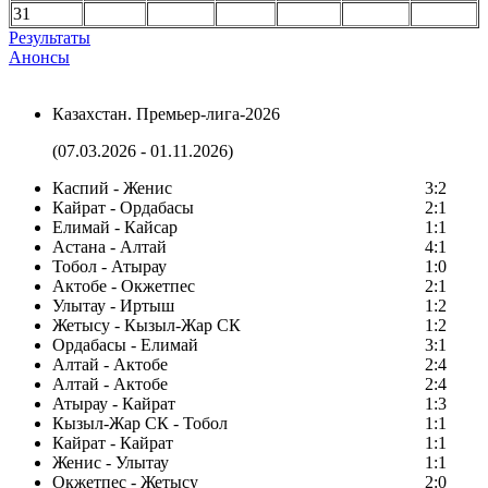
31
Результаты
Анонсы
Казахстан. Премьер-лига-2026
(07.03.2026 - 01.11.2026)
Каспий - Женис
3:2
Кайрат - Ордабасы
2:1
Елимай - Кайсар
1:1
Астана - Алтай
4:1
Тобол - Атырау
1:0
Актобе - Окжетпес
2:1
Улытау - Иртыш
1:2
Жетысу - Кызыл-Жар СК
1:2
Ордабасы - Елимай
3:1
Алтай - Актобе
2:4
Алтай - Актобе
2:4
Атырау - Кайрат
1:3
Кызыл-Жар СК - Тобол
1:1
Кайрат - Кайрат
1:1
Женис - Улытау
1:1
Окжетпес - Жетысу
2:0