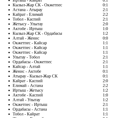
Иртыш - Кайрат
0:1
Кызыл-Жар СК - Окжетпес
0:1
Астана - Атырау
2:1
Кайрат - Елимай
2:2
Тобол - Каспий
2:1
Жетысу - Улытау
2:0
Актобе - Иртыш
1:0
Кызыл-Жар СК - Ордабасы
1:2
Алтай - Женис
0:0
Окжетпес - Кайсар
1:1
Окжетпес - Кайсар
1:1
Окжетпес - Кайсар
1:1
Улытау - Тобол
2:1
Ордабасы - Окжетпес
2:1
Кайсар - Алтай
1:1
Женис - Актобе
0:1
Атырау - Кызыл-Жар СК
0:1
Кайрат - Каспий
2:0
Елимай - Астана
2:2
Иртыш - Жетысу
1:2
Актобе - Каспий
1:0
Алтай - Улытау
1:2
Окжетпес - Иртыш
2:1
Ордабасы - Астана
1:1
Тобол - Кайрат
1:1