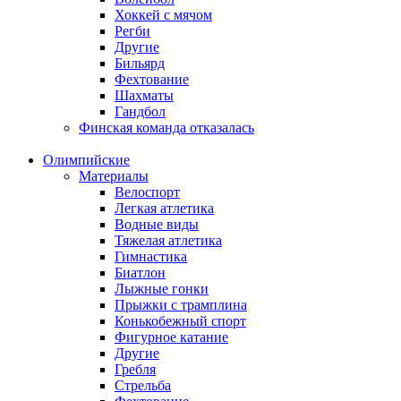
Хоккей с мячом
Регби
Другие
Бильярд
Фехтование
Шахматы
Гандбол
Финская команда отказалась
Олимпийские
Материалы
Велоспорт
Легкая атлетика
Водные виды
Тяжелая атлетика
Гимнастика
Биатлон
Лыжные гонки
Прыжки с трамплина
Конькобежный спорт
Фигурное катание
Другие
Гребля
Стрельба