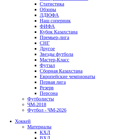
Статистика
Обзоры
ЛДЮФА
Наш соперник
ФИФА
Кубок Казахстана
Премьер-лига
СНГ
Другое
Звезды футбола
Мастер-Класс
Футзал
Сборная Казахстана
Европейские чемпионаты
Первая лига
Резерв
Персона
Футболисты
ЧМ-2018
Футбол - ЧМ-2026
Хоккей
Материалы
КХЛ
ВХЛ