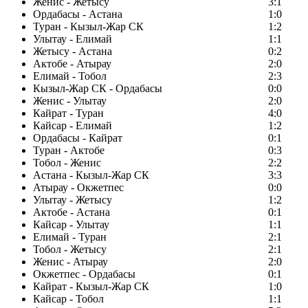
Женис - Жетысу
3:1
Ордабасы - Астана
1:0
Туран - Кызыл-Жар СК
1:2
Улытау - Елимай
1:1
Жетысу - Астана
0:2
Актобе - Атырау
2:0
Елимай - Тобол
2:3
Кызыл-Жар СК - Ордабасы
0:0
Женис - Улытау
2:0
Кайрат - Туран
4:0
Кайсар - Елимай
1:2
Ордабасы - Кайрат
0:1
Туран - Актобе
0:3
Тобол - Женис
2:2
Астана - Кызыл-Жар СК
3:3
Атырау - Окжетпес
0:0
Улытау - Жетысу
1:2
Актобе - Астана
0:1
Кайсар - Улытау
1:1
Елимай - Туран
2:1
Тобол - Жетысу
2:1
Женис - Атырау
2:0
Окжетпес - Ордабасы
0:1
Кайрат - Кызыл-Жар СК
1:0
Кайсар - Тобол
1:1