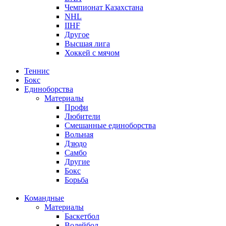
Чемпионат Казахстана
NHL
IIHF
Другое
Высшая лига
Хоккей с мячом
Теннис
Бокс
Единоборства
Материалы
Профи
Любители
Смешанные единоборства
Вольная
Дзюдо
Самбо
Другие
Бокс
Борьба
Командные
Материалы
Баскетбол
Волейбол