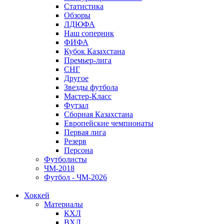
Статистика
Обзоры
ЛДЮФА
Наш соперник
ФИФА
Кубок Казахстана
Премьер-лига
СНГ
Другое
Звезды футбола
Мастер-Класс
Футзал
Сборная Казахстана
Европейские чемпионаты
Первая лига
Резерв
Персона
Футболисты
ЧМ-2018
Футбол - ЧМ-2026
Хоккей
Материалы
КХЛ
ВХЛ