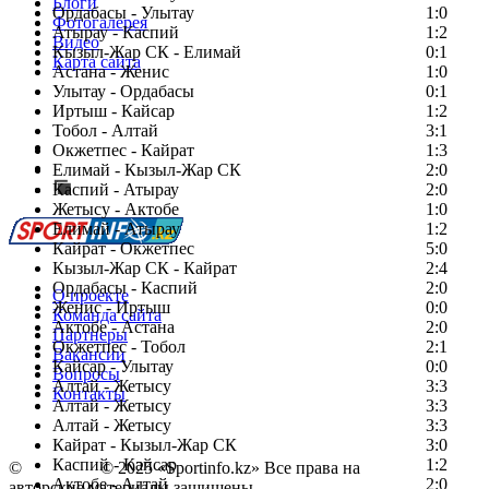
Блоги
Ордабасы - Улытау
1:0
Фотогалерея
Атырау - Каспий
1:2
Видео
Кызыл-Жар СК - Елимай
0:1
Карта сайта
Астана - Женис
1:0
Улытау - Ордабасы
0:1
Иртыш - Кайсар
1:2
Тобол - Алтай
3:1
Есть идея?
Окжетпес - Кайрат
1:3
Сообщить о мероприятии
Елимай - Кызыл-Жар СК
2:0
Каспий - Атырау
Перейти на старый сайт
2:0
Жетысу - Актобе
1:0
Елимай - Атырау
1:2
Кайрат - Окжетпес
5:0
Кызыл-Жар СК - Кайрат
2:4
Ордабасы - Каспий
2:0
О проекте
Женис - Иртыш
0:0
Команда сайта
Актобе - Астана
2:0
Партнеры
Окжетпес - Тобол
2:1
Вакансии
Кайсар - Улытау
0:0
Вопросы
Алтай - Жетысу
3:3
Контакты
Алтай - Жетысу
3:3
Алтай - Жетысу
3:3
Кайрат - Кызыл-Жар СК
3:0
Каспий - Кайсар
1:2
©
Copyright
© 2025 «Sportinfo.kz» Все права на
Актобе - Алтай
2:0
авторские материалы защищены.