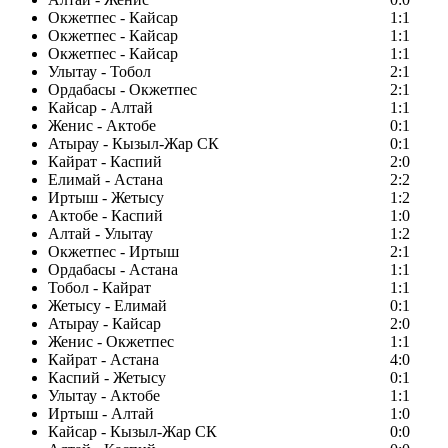
Окжетпес - Кайсар
1:1
Окжетпес - Кайсар
1:1
Окжетпес - Кайсар
1:1
Улытау - Тобол
2:1
Ордабасы - Окжетпес
2:1
Кайсар - Алтай
1:1
Женис - Актобе
0:1
Атырау - Кызыл-Жар СК
0:1
Кайрат - Каспий
2:0
Елимай - Астана
2:2
Иртыш - Жетысу
1:2
Актобе - Каспий
1:0
Алтай - Улытау
1:2
Окжетпес - Иртыш
2:1
Ордабасы - Астана
1:1
Тобол - Кайрат
1:1
Жетысу - Елимай
0:1
Атырау - Кайсар
2:0
Женис - Окжетпес
1:1
Кайрат - Астана
4:0
Каспий - Жетысу
0:1
Улытау - Актобе
1:1
Иртыш - Алтай
1:0
Кайсар - Кызыл-Жар СК
0:0