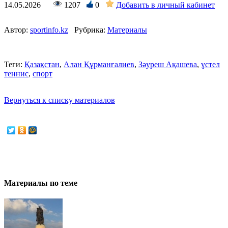
14.05.2026
1207
0
Добавить в личный кабинет
Автор:
sportinfo.kz
Рубрика:
Материалы
Теги:
Қазақстан
,
Алан Құрманғалиев
,
Зәуреш Ақашева
,
үстел
теннис
,
спорт
Вернуться к списку материалов
Материалы по теме