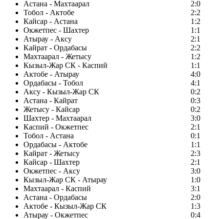
Астана - Махтаарал
2:0
Тобол - Актобе
2:2
Кайсар - Астана
1:2
Окжетпес - Шахтер
1:1
Атырау - Аксу
2:1
Кайрат - Ордабасы
2:2
Махтаарал - Жетысу
1:2
Кызыл-Жар СК - Каспий
1:1
Актобе - Атырау
4:0
Ордабасы - Тобол
4:1
Аксу - Кызыл-Жар СК
0:2
Астана - Кайрат
0:3
Жетысу - Кайсар
0:2
Шахтер - Махтаарал
3:0
Каспий - Окжетпес
2:1
Тобол - Астана
0:1
Ордабасы - Актобе
1:1
Кайрат - Жетысу
2:3
Кайсар - Шахтер
2:1
Окжетпес - Аксу
3:0
Кызыл-Жар СК - Атырау
1:0
Махтаарал - Каспий
3:1
Астана - Ордабасы
2:0
Актобе - Кызыл-Жар СК
1:3
Атырау - Окжетпес
0:4