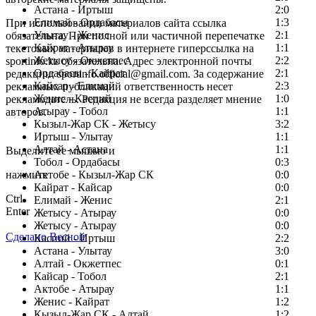
Астана - Иртыш
2:0
Елимай - Ордабасы
1:3
При использовании материалов сайта ссылка
Улытау - Женис
2:1
обязательна. При полной или частичной перепечатке
Кайрат - Атырау
1:1
текстовых материалов в интернете гиперссылка на
Жетысу - Окжетпес
2:2
sportinfo.kz обязательна. Адрес электронной почты
Ордабасы - Кайрат
2:1
редакции: sportinfo.official@gmail.com. За содержание
Кайсар - Елимай
2:3
рекламных публикаций ответственность несет
Женис - Каспий
1:0
рекламодатель. Редакция не всегда разделяет мнение
Атырау - Тобол
1:1
авторов.
Кызыл-Жар СК - Жетысу
3:2
Заметили ошибку в тексте?
Иртыш - Улытау
1:1
Алтай - Астана
1:1
Выделите ее мышью и
Тобол - Ордабасы
0:3
нажмите
Актобе - Кызыл-Жар СК
0:0
Кайрат - Кайсар
0:0
Ctrl
Елимай - Женис
2:1
Enter
Жетысу - Атырау
0:0
Жетысу - Атырау
0:0
Сделано Весной
Каспий - Иртыш
2:2
Астана - Улытау
3:0
Алтай - Окжетпес
0:1
Кайсар - Тобол
2:1
Актобе - Атырау
1:1
Женис - Кайрат
1:2
Кызыл-Жар СК - Алтай
1:2