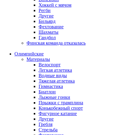
Хоккей с мячом
Регби
Другие
Бильярд
Фехтование
Шахматы
Гандбол
Финская команда отказалась
Олимпийские
Материалы
Велоспорт
Легкая атлетика
Водные виды
Тяжелая атлетика
Гимнастика
Биатлон
Лыжные гонки
Прыжки с трамплина
Конькобежный спорт
Фигурное катание
Другие
Гребля
Стрельба