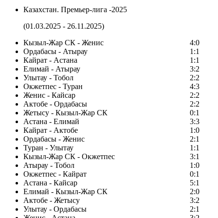
Казахстан. Премьер-лига -2025
(01.03.2025 - 26.11.2025)
Кызыл-Жар СК - Женис
4:0
Ордабасы - Атырау
1:1
Кайрат - Астана
1:1
Елимай - Атырау
3:2
Улытау - Тобол
2:2
Окжетпес - Туран
4:3
Женис - Кайсар
2:2
Актобе - Ордабасы
2:2
Жетысу - Кызыл-Жар СК
0:1
Астана - Елимай
3:3
Кайрат - Актобе
1:0
Ордабасы - Женис
2:1
Туран - Улытау
1:1
Кызыл-Жар СК - Окжетпес
3:1
Атырау - Тобол
1:0
Окжетпес - Кайрат
0:1
Астана - Кайсар
5:1
Елимай - Кызыл-Жар СК
2:0
Актобе - Жетысу
3:2
Улытау - Ордабасы
2:1
Женис - Астана
3:2