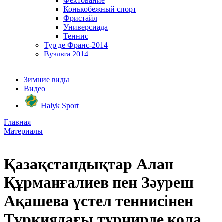
Фехтование
Конькобежный спорт
Фристайл
Универсиада
Теннис
Тур де Франс-2014
Вуэльта 2014
Зимние виды
Видео
Halyk Sport
Главная
Материалы
Қазақстандықтар Алан
Құрманғалиев пен Зәуреш
Ақашева үстел теннисінен
Түркиядағы турнирде қола