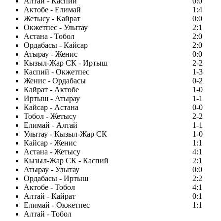
Алтай - Каспий
0:0
Актобе - Елимай
1:4
Жетысу - Кайрат
0:0
Окжетпес - Улытау
2:1
Астана - Тобол
2:0
Ордабасы - Кайсар
2:0
Атырау - Женис
0:0
Кызыл-Жар СК - Иртыш
2-2
Каспий - Окжетпес
1-3
Женис - Ордабасы
0-2
Кайрат - Актобе
1-0
Иртыш - Атырау
1-1
Кайсар - Астана
0-0
Тобол - Жетысу
2-2
Елимай - Алтай
1-1
Улытау - Кызыл-Жар СК
1-0
Кайсар - Женис
1:1
Астана - Жетысу
4:1
Кызыл-Жар СК - Каспий
2:1
Атырау - Улытау
0:0
Ордабасы - Иртыш
2:2
Актобе - Тобол
4:1
Алтай - Кайрат
0:1
Елимай - Окжетпес
1:1
Алтай - Тобол