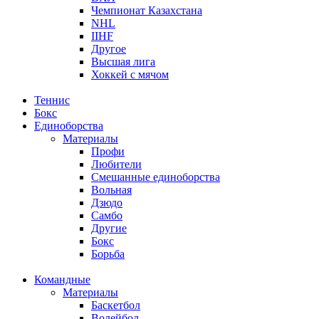
Чемпионат Казахстана
NHL
IIHF
Другое
Высшая лига
Хоккей с мячом
Теннис
Бокс
Единоборства
Материалы
Профи
Любители
Смешанные единоборства
Вольная
Дзюдо
Самбо
Другие
Бокс
Борьба
Командные
Материалы
Баскетбол
Волейбол