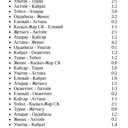
Улытау - Туран
2:1
Актобе - Кайрат
1:2
Тобол - Атырау
5:0
Ордабасы - Женис
2:2
Елимай - Астана
0:2
Кызыл-Жар СК - Елимай
1:1
Жетысу - Актобе
2:1
Атырау - Кайсар
1:2
Астана - Женис
4:2
Ордабасы - Улытау
0:1
Кайрат - Окжетпес
1:2
Туран - Тобол
1:2
Женис - Кызыл-Жар СК
0:0
Кайсар - Туран
1:0
Улытау - Астана
0:2
Елимай - Кайрат
1:0
Атырау - Жетысу
1:1
Окжетпес - Актобе
1:3
Елимай - Окжетпес
0:2
Кайсар - Астана
1:1
Тобол - Кызыл-Жар СК
2:1
Туран - Жетысу
0:0
Атырау - Ордабасы
1:2
Женис - Актобе
0:1
Улытау - Кайрат
1:4