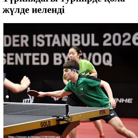
жүлде иеленді