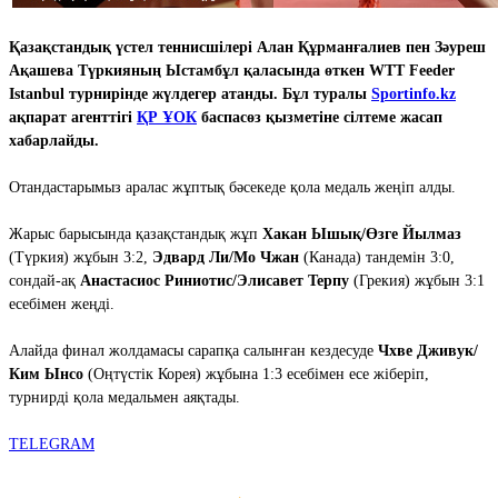
Қазақстандық үстел теннисшілері Алан Құрманғалиев пен Зәуреш
Ақашева Түркияның Ыстамбұл қаласында өткен WTT Feeder
Istanbul турнирінде жүлдегер атанды. Бұл туралы
Sportinfo.kz
ақпарат агенттігі
ҚР ҰОК
баспасөз қызметіне сілтеме жасап
хабарлайды.
Отандастарымыз аралас жұптық бәсекеде қола медаль жеңіп алды.
Жарыс барысында қазақстандық жұп
Хакан Ышық/Өзге Йылмаз
(Түркия) жұбын 3:2,
Эдвард Ли/Мо Чжан
(Канада) тандемін 3:0,
сондай-ақ
Анастасиос Риниотис/Элисавет Терпу
(Грекия) жұбын 3:1
есебімен жеңді.
Алайда финал жолдамасы сарапқа салынған кездесуде
Чхве Дживук/
Ким Ынсо
(Оңтүстік Корея) жұбына 1:3 есебімен есе жіберіп,
турнирді қола медальмен аяқтады.
TELEGRAM