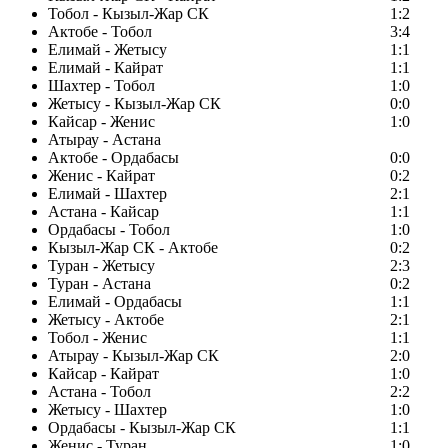
Тобол - Кызыл-Жар СК
1:2
Актобе - Тобол
3:4
Елимай - Жетысу
1:1
Елимай - Кайрат
1:1
Шахтер - Тобол
1:0
Жетысу - Кызыл-Жар СК
0:0
Кайсар - Женис
1:0
Атырау - Астана
Актобе - Ордабасы
0:0
Женис - Кайрат
0:2
Елимай - Шахтер
2:1
Астана - Кайсар
1:1
Ордабасы - Тобол
1:0
Кызыл-Жар СК - Актобе
0:2
Туран - Жетысу
2:3
Туран - Астана
0:2
Елимай - Ордабасы
1:1
Жетысу - Актобе
2:1
Тобол - Женис
1:1
Атырау - Кызыл-Жар СК
2:0
Кайсар - Кайрат
1:0
Астана - Тобол
2:2
Жетысу - Шахтер
1:0
Ордабасы - Кызыл-Жар СК
1:1
Женис - Туран
1:0