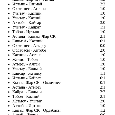
Иртыш - Елимай
2:2
Окжетпес - Астана
1:0
Улытау - Каспий
1:0
Улытау - Каспий
1:0
Актобе - Кайсар
3:0
Улытау - Кайрат
1:1
Тобол - Иртыш
1:0
Астана - Кызыл-Жар СК
2:1
Елимай - Каспий
0:1
Окжетпес - Атырау
0:0
Ордабасы - Актобе
2:0
Каспий - Астана
1:0
Женис - Тобол
1:0
Атырау - Алтай
1:0
Улытау - Елимай
1:0
Кайсар - Жетысу
1:1
Иртыш - Кайрат
0:1
Кызыл-Жар СК - Окжетпес
0:1
Астана - Атырау
2:1
Кайрат - Елимай
2:2
Тобол - Каспий
2:1
Жетысу - Улытау
2:0
Актобе - Иртыш
1:0
Кызыл-Жар СК - Ордабасы
1:2
Алтай - Женис
0:0