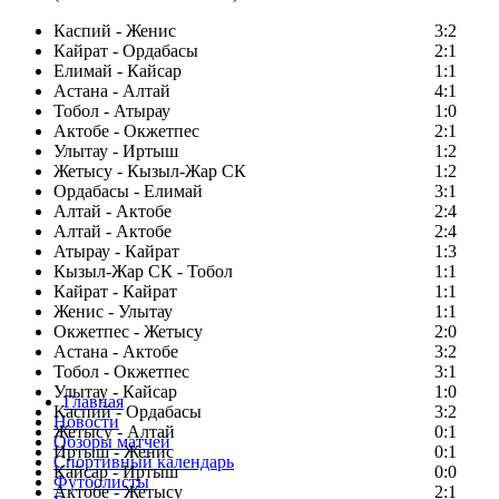
Каспий - Женис
3:2
Кайрат - Ордабасы
2:1
Елимай - Кайсар
1:1
Астана - Алтай
4:1
Тобол - Атырау
1:0
Актобе - Окжетпес
2:1
Улытау - Иртыш
1:2
Жетысу - Кызыл-Жар СК
1:2
Ордабасы - Елимай
3:1
Алтай - Актобе
2:4
Алтай - Актобе
2:4
Атырау - Кайрат
1:3
Кызыл-Жар СК - Тобол
1:1
Кайрат - Кайрат
1:1
Женис - Улытау
1:1
Окжетпес - Жетысу
2:0
Астана - Актобе
3:2
Тобол - Окжетпес
3:1
Улытау - Кайсар
1:0
Главная
Каспий - Ордабасы
3:2
Новости
Жетысу - Алтай
0:1
Обзоры матчей
Иртыш - Женис
0:1
Спортивный календарь
Кайсар - Иртыш
0:0
Футболисты
Актобе - Жетысу
2:1