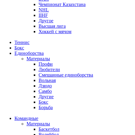
Чемпионат Казахстана
NHL
IIHF
Другое
Высшая лига
Хоккей с мячом
Теннис
Бокс
Единоборства
Материалы
Профи
Любители
Смешанные единоборства
Вольная
Дзюдо
Самбо
Другие
Бокс
Борьба
Командные
Материалы
Баскетбол
Волейбол