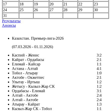
17
18
19
20
21
22
23
24
25
26
27
28
29
30
31
Результаты
Анонсы
Казахстан. Премьер-лига-2026
(07.03.2026 - 01.11.2026)
Каспий - Женис
3:2
Кайрат - Ордабасы
2:1
Елимай - Кайсар
1:1
Астана - Алтай
4:1
Тобол - Атырау
1:0
Актобе - Окжетпес
2:1
Улытау - Иртыш
1:2
Жетысу - Кызыл-Жар СК
1:2
Ордабасы - Елимай
3:1
Алтай - Актобе
2:4
Алтай - Актобе
2:4
Атырау - Кайрат
1:3
Кызыл-Жар СК - Тобол
1:1