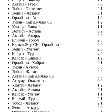
Астана - Туран
7:0
Тобол - Окжетпес
2:1
Женис - Жетысу
3:1
Ордабасы - Астана
1:0
Туран - Кызыл-Жар СК
1:2
Улытау - Елимай
1:1
Жетысу - Астана
0:2
Актобе - Атырау
2:0
Елимай - Тобол
2:3
Кызыл-Жар СК - Ордабасы
0:0
Женис - Улытау
2:0
Кайрат - Туран
4:0
Кайсар - Елимай
1:2
Ордабасы - Кайрат
0:1
Туран - Актобе
0:3
Тобол - Женис
2:2
Астана - Кызыл-Жар СК
3:3
Атырау - Окжетпес
0:0
Улытау - Жетысу
1:2
Актобе - Астана
0:1
Кайсар - Улытау
1:1
Елимай - Туран
2:1
Тобол - Жетысу
2:1
Женис - Атырау
2:0