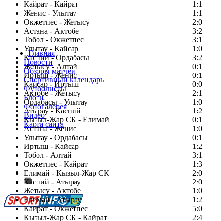
Кайрат - Кайрат
1:1
Женис - Улытау
1:1
Окжетпес - Жетысу
2:0
Астана - Актобе
3:2
Тобол - Окжетпес
3:1
Улытау - Кайсар
1:0
Главная
Каспий - Ордабасы
3:2
Новости
Жетысу - Алтай
0:1
Обзоры матчей
Иртыш - Женис
0:1
Спортивный календарь
Кайсар - Иртыш
0:0
Футболисты
Актобе - Жетысу
2:1
Блоги
Ордабасы - Улытау
1:0
Фотогалерея
Атырау - Каспий
1:2
Видео
Кызыл-Жар СК - Елимай
0:1
Карта сайта
Астана - Женис
1:0
Улытау - Ордабасы
0:1
Иртыш - Кайсар
1:2
Тобол - Алтай
3:1
Есть идея?
Окжетпес - Кайрат
1:3
Сообщить о мероприятии
Елимай - Кызыл-Жар СК
2:0
Каспий - Атырау
Перейти на старый сайт
2:0
Жетысу - Актобе
1:0
Елимай - Атырау
1:2
Кайрат - Окжетпес
5:0
Кызыл-Жар СК - Кайрат
2:4