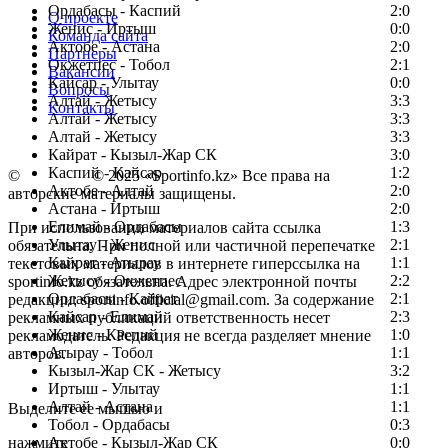
Ордабасы - Каспий
2:0
О проекте
Женис - Иртыш
0:0
Команда сайта
Актобе - Астана
2:0
Партнеры
Окжетпес - Тобол
2:1
Вакансии
Кайсар - Улытау
0:0
Вопросы
Алтай - Жетысу
3:3
Контакты
Алтай - Жетысу
3:3
Алтай - Жетысу
3:3
Кайрат - Кызыл-Жар СК
3:0
Каспий - Кайсар
1:2
©
Copyright
© 2025 «Sportinfo.kz» Все права на
Актобе - Алтай
2:0
авторские материалы защищены.
Астана - Иртыш
2:0
Елимай - Ордабасы
1:3
При использовании материалов сайта ссылка
Улытау - Женис
2:1
обязательна. При полной или частичной перепечатке
Кайрат - Атырау
1:1
текстовых материалов в интернете гиперссылка на
Жетысу - Окжетпес
2:2
sportinfo.kz обязательна. Адрес электронной почты
Ордабасы - Кайрат
2:1
редакции: sportinfo.official@gmail.com. За содержание
Кайсар - Елимай
2:3
рекламных публикаций ответственность несет
Женис - Каспий
1:0
рекламодатель. Редакция не всегда разделяет мнение
Атырау - Тобол
1:1
авторов.
Кызыл-Жар СК - Жетысу
3:2
Заметили ошибку в тексте?
Иртыш - Улытау
1:1
Алтай - Астана
1:1
Выделите ее мышью и
Тобол - Ордабасы
0:3
нажмите
Актобе - Кызыл-Жар СК
0:0