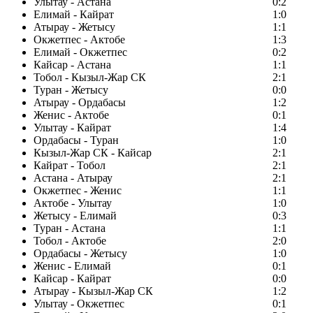
Улытау - Астана
0:2
Елимай - Кайрат
1:0
Атырау - Жетысу
1:1
Окжетпес - Актобе
1:3
Елимай - Окжетпес
0:2
Кайсар - Астана
1:1
Тобол - Кызыл-Жар СК
2:1
Туран - Жетысу
0:0
Атырау - Ордабасы
1:2
Женис - Актобе
0:1
Улытау - Кайрат
1:4
Ордабасы - Туран
1:0
Кызыл-Жар СК - Кайсар
2:1
Кайрат - Тобол
2:1
Астана - Атырау
2:1
Окжетпес - Женис
1:1
Актобе - Улытау
1:0
Жетысу - Елимай
0:3
Туран - Астана
1:1
Тобол - Актобе
2:0
Ордабасы - Жетысу
1:0
Женис - Елимай
0:1
Кайсар - Кайрат
0:0
Атырау - Кызыл-Жар СК
1:2
Улытау - Окжетпес
0:1