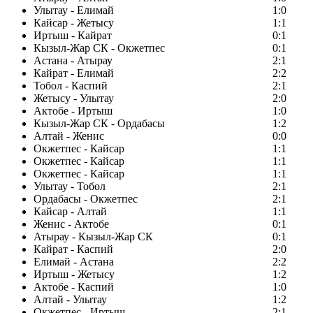
Улытау - Елимай
1:0
Кайсар - Жетысу
1:1
Иртыш - Кайрат
0:1
Кызыл-Жар СК - Окжетпес
0:1
Астана - Атырау
2:1
Кайрат - Елимай
2:2
Тобол - Каспий
2:1
Жетысу - Улытау
2:0
Актобе - Иртыш
1:0
Кызыл-Жар СК - Ордабасы
1:2
Алтай - Женис
0:0
Окжетпес - Кайсар
1:1
Окжетпес - Кайсар
1:1
Окжетпес - Кайсар
1:1
Улытау - Тобол
2:1
Ордабасы - Окжетпес
2:1
Кайсар - Алтай
1:1
Женис - Актобе
0:1
Атырау - Кызыл-Жар СК
0:1
Кайрат - Каспий
2:0
Елимай - Астана
2:2
Иртыш - Жетысу
1:2
Актобе - Каспий
1:0
Алтай - Улытау
1:2
Окжетпес - Иртыш
2:1