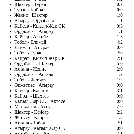
Шахтер - Туран
0:2
Туран - Кайрат
0:0
Женис - Шахтер
1:0
Атырау - Ордабасы
1:1
Кайсар - Кызыл-Жар СК
0:3
Ордабасы - Атырау
1:1
Кайсар - Актобе
1:3
Тобол - Елимай
4:2
Елимай - Атырау
0:0
Тобол - Туран
2:0
Кайрат - Кызыл-Жар СК
2:1
Ордабасы - Шахтер
5:0
Астана - Женис
2:0
Ордабасы - Астана
1:2
Тобол - Жетысу
1:2
Окжетпес - Атырау
0:0
Кайсар - Каспий
3:1
Кайрат - Шахтер
0:0
Кызыл-Жар СК - Актобе
0:0
Махтаарал - Аксу
2:0
Шахтер - Кайсар
2:2
Жетысу - Кайрат
1:2
Астана - Тобол
2:1
Атырау - Кызыл-Жар СК
0:0
Актобе - Ордабасы
2:1