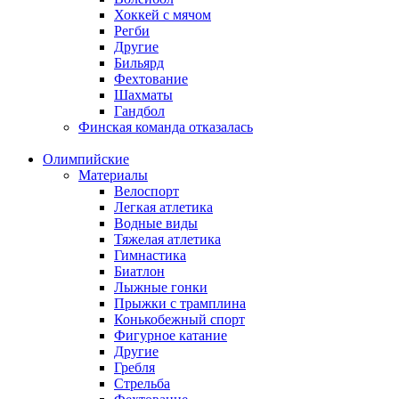
Хоккей с мячом
Регби
Другие
Бильярд
Фехтование
Шахматы
Гандбол
Финская команда отказалась
Олимпийские
Материалы
Велоспорт
Легкая атлетика
Водные виды
Тяжелая атлетика
Гимнастика
Биатлон
Лыжные гонки
Прыжки с трамплина
Конькобежный спорт
Фигурное катание
Другие
Гребля
Стрельба