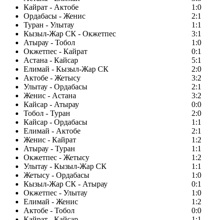
Кайрат - Актобе
1:0
Ордабасы - Женис
2:1
Туран - Улытау
1:1
Кызыл-Жар СК - Окжетпес
3:1
Атырау - Тобол
1:0
Окжетпес - Кайрат
0:1
Астана - Кайсар
5:1
Елимай - Кызыл-Жар СК
2:0
Актобе - Жетысу
3:2
Улытау - Ордабасы
2:1
Женис - Астана
3:2
Кайсар - Атырау
0:0
Тобол - Туран
2:0
Кайсар - Ордабасы
1:1
Елимай - Актобе
2:1
Женис - Кайрат
1:2
Атырау - Туран
1:1
Окжетпес - Жетысу
1:2
Улытау - Кызыл-Жар СК
1:1
Жетысу - Ордабасы
1:0
Кызыл-Жар СК - Атырау
0:1
Окжетпес - Улытау
1:0
Елимай - Женис
1:2
Актобе - Тобол
0:0
Кайрат - Кайсар
1:1