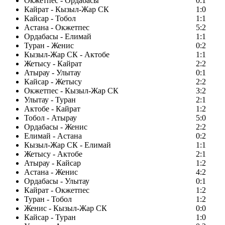
Окжетпес - Ордабасы
0:1
Кайрат - Кызыл-Жар СК
1:0
Кайсар - Тобол
1:1
Астана - Окжетпес
5:2
Ордабасы - Елимай
1:1
Туран - Женис
0:2
Кызыл-Жар СК - Актобе
1:1
Жетысу - Кайрат
2:2
Атырау - Улытау
0:1
Кайсар - Жетысу
2:2
Окжетпес - Кызыл-Жар СК
3:2
Улытау - Туран
2:1
Актобе - Кайрат
1:2
Тобол - Атырау
5:0
Ордабасы - Женис
2:2
Елимай - Астана
0:2
Кызыл-Жар СК - Елимай
1:1
Жетысу - Актобе
2:1
Атырау - Кайсар
1:2
Астана - Женис
4:2
Ордабасы - Улытау
0:1
Кайрат - Окжетпес
1:2
Туран - Тобол
1:2
Женис - Кызыл-Жар СК
0:0
Кайсар - Туран
1:0