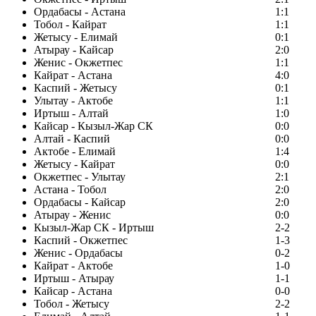
Ордабасы - Астана
1:1
Тобол - Кайрат
1:1
Жетысу - Елимай
0:1
Атырау - Кайсар
2:0
Женис - Окжетпес
1:1
Кайрат - Астана
4:0
Каспий - Жетысу
0:1
Улытау - Актобе
1:1
Иртыш - Алтай
1:0
Кайсар - Кызыл-Жар СК
0:0
Алтай - Каспий
0:0
Актобе - Елимай
1:4
Жетысу - Кайрат
0:0
Окжетпес - Улытау
2:1
Астана - Тобол
2:0
Ордабасы - Кайсар
2:0
Атырау - Женис
0:0
Кызыл-Жар СК - Иртыш
2-2
Каспий - Окжетпес
1-3
Женис - Ордабасы
0-2
Кайрат - Актобе
1-0
Иртыш - Атырау
1-1
Кайсар - Астана
0-0
Тобол - Жетысу
2-2