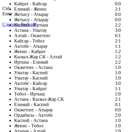
Кайрат - Кайсар
0:0
Ctrl
Елимай - Женис
2:1
Enter
Жетысу - Атырау
0:0
Жетысу - Атырау
0:0
Сделано Весной
Каспий - Иртыш
2:2
Астана - Улытау
3:0
Алтай - Окжетпес
0:1
Кайсар - Тобол
2:1
Актобе - Атырау
1:1
Женис - Кайрат
1:2
Кызыл-Жар СК - Алтай
1:2
Иртыш - Елимай
2:2
Окжетпес - Астана
1:0
Улытау - Каспий
1:0
Улытау - Каспий
1:0
Актобе - Кайсар
3:0
Улытау - Кайрат
1:1
Тобол - Иртыш
1:0
Астана - Кызыл-Жар СК
2:1
Елимай - Каспий
0:1
Окжетпес - Атырау
0:0
Ордабасы - Актобе
2:0
Каспий - Астана
1:0
Женис - Тобол
1:0
Атырау - Алтай
1:0