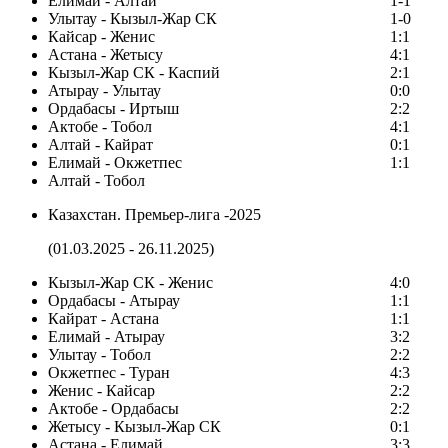
Елимай - Алтай
1-1
Улытау - Кызыл-Жар СК
1-0
Кайсар - Женис
1:1
Астана - Жетысу
4:1
Кызыл-Жар СК - Каспий
2:1
Атырау - Улытау
0:0
Ордабасы - Иртыш
2:2
Актобе - Тобол
4:1
Алтай - Кайрат
0:1
Елимай - Окжетпес
1:1
Алтай - Тобол
Казахстан. Премьер-лига -2025
(01.03.2025 - 26.11.2025)
Кызыл-Жар СК - Женис
4:0
Ордабасы - Атырау
1:1
Кайрат - Астана
1:1
Елимай - Атырау
3:2
Улытау - Тобол
2:2
Окжетпес - Туран
4:3
Женис - Кайсар
2:2
Актобе - Ордабасы
2:2
Жетысу - Кызыл-Жар СК
0:1
Астана - Елимай
3:3