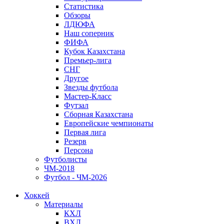
Статистика
Обзоры
ЛДЮФА
Наш соперник
ФИФА
Кубок Казахстана
Премьер-лига
СНГ
Другое
Звезды футбола
Мастер-Класс
Футзал
Сборная Казахстана
Европейские чемпионаты
Первая лига
Резерв
Персона
Футболисты
ЧМ-2018
Футбол - ЧМ-2026
Хоккей
Материалы
КХЛ
ВХЛ