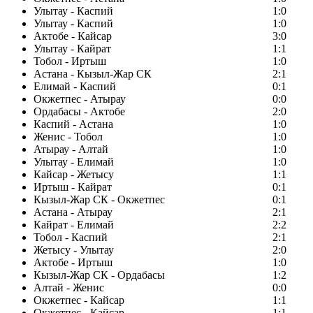
Улытау - Каспий
1:0
Улытау - Каспий
1:0
Актобе - Кайсар
3:0
Улытау - Кайрат
1:1
Тобол - Иртыш
1:0
Астана - Кызыл-Жар СК
2:1
Елимай - Каспий
0:1
Окжетпес - Атырау
0:0
Ордабасы - Актобе
2:0
Каспий - Астана
1:0
Женис - Тобол
1:0
Атырау - Алтай
1:0
Улытау - Елимай
1:0
Кайсар - Жетысу
1:1
Иртыш - Кайрат
0:1
Кызыл-Жар СК - Окжетпес
0:1
Астана - Атырау
2:1
Кайрат - Елимай
2:2
Тобол - Каспий
2:1
Жетысу - Улытау
2:0
Актобе - Иртыш
1:0
Кызыл-Жар СК - Ордабасы
1:2
Алтай - Женис
0:0
Окжетпес - Кайсар
1:1
Окжетпес - Кайсар
1:1