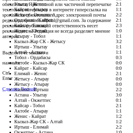
Улытау - Женис
2:1
обязательна. При полной или частичной перепечатке
Кайрат - Атырау
1:1
текстовых материалов в интернете гиперссылка на
Жетысу - Окжетпес
2:2
sportinfo.kz обязательна. Адрес электронной почты
Ордабасы - Кайрат
2:1
редакции: sportinfo.official@gmail.com. За содержание
Кайсар - Елимай
2:3
рекламных публикаций ответственность несет
Женис - Каспий
1:0
рекламодатель. Редакция не всегда разделяет мнение
Атырау - Тобол
1:1
авторов.
Кызыл-Жар СК - Жетысу
3:2
Заметили ошибку в тексте?
Иртыш - Улытау
1:1
Алтай - Астана
1:1
Выделите ее мышью и
Тобол - Ордабасы
0:3
нажмите
Актобе - Кызыл-Жар СК
0:0
Кайрат - Кайсар
0:0
Ctrl
Елимай - Женис
2:1
Enter
Жетысу - Атырау
0:0
Жетысу - Атырау
0:0
Сделано Весной
Каспий - Иртыш
2:2
Астана - Улытау
3:0
Алтай - Окжетпес
0:1
Кайсар - Тобол
2:1
Актобе - Атырау
1:1
Женис - Кайрат
1:2
Кызыл-Жар СК - Алтай
1:2
Иртыш - Елимай
2:2
Окжетпес - Астана
1:0