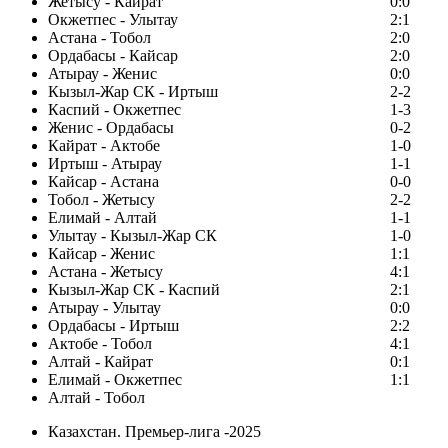
Жетысу - Кайрат
0:0
Окжетпес - Улытау
2:1
Астана - Тобол
2:0
Ордабасы - Кайсар
2:0
Атырау - Женис
0:0
Кызыл-Жар СК - Иртыш
2-2
Каспий - Окжетпес
1-3
Женис - Ордабасы
0-2
Кайрат - Актобе
1-0
Иртыш - Атырау
1-1
Кайсар - Астана
0-0
Тобол - Жетысу
2-2
Елимай - Алтай
1-1
Улытау - Кызыл-Жар СК
1-0
Кайсар - Женис
1:1
Астана - Жетысу
4:1
Кызыл-Жар СК - Каспий
2:1
Атырау - Улытау
0:0
Ордабасы - Иртыш
2:2
Актобе - Тобол
4:1
Алтай - Кайрат
0:1
Елимай - Окжетпес
1:1
Алтай - Тобол
Казахстан. Премьер-лига -2025