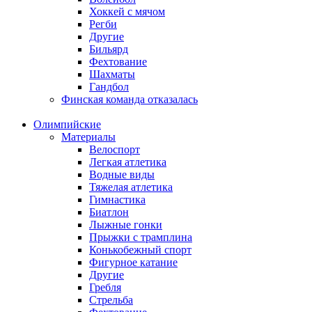
Хоккей с мячом
Регби
Другие
Бильярд
Фехтование
Шахматы
Гандбол
Финская команда отказалась
Олимпийские
Материалы
Велоспорт
Легкая атлетика
Водные виды
Тяжелая атлетика
Гимнастика
Биатлон
Лыжные гонки
Прыжки с трамплина
Конькобежный спорт
Фигурное катание
Другие
Гребля
Стрельба