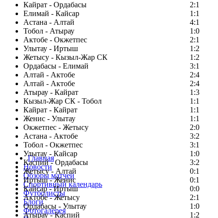
Кайрат - Ордабасы
2:1
Елимай - Кайсар
1:1
Астана - Алтай
4:1
Тобол - Атырау
1:0
Актобе - Окжетпес
2:1
Улытау - Иртыш
1:2
Жетысу - Кызыл-Жар СК
1:2
Ордабасы - Елимай
3:1
Алтай - Актобе
2:4
Алтай - Актобе
2:4
Атырау - Кайрат
1:3
Кызыл-Жар СК - Тобол
1:1
Кайрат - Кайрат
1:1
Женис - Улытау
1:1
Окжетпес - Жетысу
2:0
Астана - Актобе
3:2
Тобол - Окжетпес
3:1
Улытау - Кайсар
1:0
Главная
Каспий - Ордабасы
3:2
Новости
Жетысу - Алтай
0:1
Обзоры матчей
Иртыш - Женис
0:1
Спортивный календарь
Кайсар - Иртыш
0:0
Футболисты
Актобе - Жетысу
2:1
Блоги
Ордабасы - Улытау
1:0
Фотогалерея
Атырау - Каспий
1:2