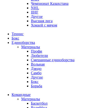
Чемпионат Казахстана
NHL
IIHF
Другое
Высшая лига
Хоккей с мячом
Теннис
Бокс
Единоборства
Материалы
Профи
Любители
Смешанные единоборства
Вольная
Дзюдо
Самбо
Другие
Бокс
Борьба
Командные
Материалы
Баскетбол
Волейбол