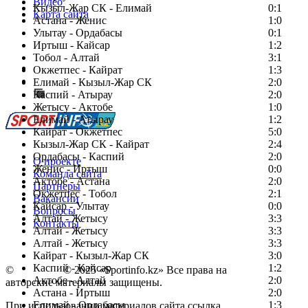
Видео
Кызыл-Жар СК - Елимай
0:1
Карта сайта
Астана - Женис
1:0
Улытау - Ордабасы
0:1
Иртыш - Кайсар
1:2
Тобол - Алтай
3:1
Есть идея?
Окжетпес - Кайрат
1:3
Сообщить о мероприятии
Елимай - Кызыл-Жар СК
2:0
Каспий - Атырау
Перейти на старый сайт
2:0
Жетысу - Актобе
1:0
Елимай - Атырау
1:2
Кайрат - Окжетпес
5:0
Кызыл-Жар СК - Кайрат
2:4
Ордабасы - Каспий
2:0
О проекте
Женис - Иртыш
0:0
Команда сайта
Актобе - Астана
2:0
Партнеры
Окжетпес - Тобол
2:1
Вакансии
Кайсар - Улытау
0:0
Вопросы
Алтай - Жетысу
3:3
Контакты
Алтай - Жетысу
3:3
Алтай - Жетысу
3:3
Кайрат - Кызыл-Жар СК
3:0
Каспий - Кайсар
1:2
©
Copyright
© 2025 «Sportinfo.kz» Все права на
Актобе - Алтай
2:0
авторские материалы защищены.
Астана - Иртыш
2:0
Елимай - Ордабасы
1:3
При использовании материалов сайта ссылка