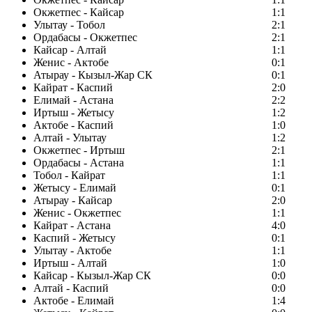
Окжетпес - Кайсар
1:1
Улытау - Тобол
2:1
Ордабасы - Окжетпес
2:1
Кайсар - Алтай
1:1
Женис - Актобе
0:1
Атырау - Кызыл-Жар СК
0:1
Кайрат - Каспий
2:0
Елимай - Астана
2:2
Иртыш - Жетысу
1:2
Актобе - Каспий
1:0
Алтай - Улытау
1:2
Окжетпес - Иртыш
2:1
Ордабасы - Астана
1:1
Тобол - Кайрат
1:1
Жетысу - Елимай
0:1
Атырау - Кайсар
2:0
Женис - Окжетпес
1:1
Кайрат - Астана
4:0
Каспий - Жетысу
0:1
Улытау - Актобе
1:1
Иртыш - Алтай
1:0
Кайсар - Кызыл-Жар СК
0:0
Алтай - Каспий
0:0
Актобе - Елимай
1:4