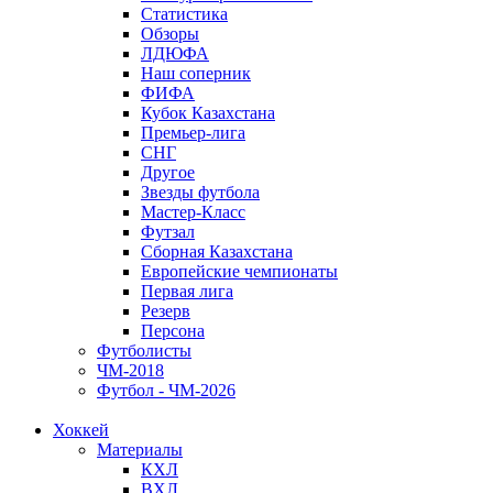
Статистика
Обзоры
ЛДЮФА
Наш соперник
ФИФА
Кубок Казахстана
Премьер-лига
СНГ
Другое
Звезды футбола
Мастер-Класс
Футзал
Сборная Казахстана
Европейские чемпионаты
Первая лига
Резерв
Персона
Футболисты
ЧМ-2018
Футбол - ЧМ-2026
Хоккей
Материалы
КХЛ
ВХЛ