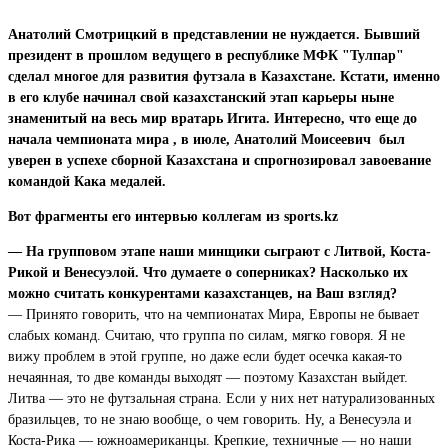
Анатолий Смотрицкий в представлении не нуждается. Бывший
президент в прошлом ведущего в реcпублике МФК "Тулпар"
сделал многое для развития футзала в Казахстане. Кстати, именно
в его клубе начинал свой казахстанский этап карьеры ныне
знаменитый на весь мир вратарь Игита. Интересно, что еще до
начала чемпионата мира , в июле, Анатолий Моисеевич был
уверен в успехе сборной Казахстана и спрогнозировал завоевание
командой Кака медалей.
Вот фрагменты его интервью коллегам из sports.kz
— На групповом этапе наши минщики сыграют с Литвой, Коста-
Рикой и Венесуэлой. Что думаете о соперниках? Насколько их
можно считать конкурентами казахстанцев, на Ваш взгляд?
— Принято говорить, что на чемпионатах Мира, Европы не бывает
слабых команд. Считаю, что группа по силам, мягко говоря. Я не
вижу проблем в этой группе, но даже если будет осечка какая-то
нечаянная, то две команды выходят — поэтому Казахстан выйдет.
Литва — это не футзальная страна. Если у них нет натурализованных
бразильцев, то не знаю вообще, о чем говорить. Ну, а Венесуэла и
Коста-Рика — южноамериканцы. Крепкие, техничные — но наши