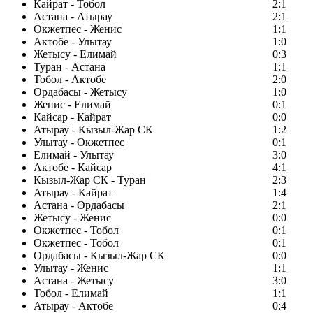
Кайрат - Тобол
2:1
Астана - Атырау
2:1
Окжетпес - Женис
1:1
Актобе - Улытау
1:0
Жетысу - Елимай
0:3
Туран - Астана
1:1
Тобол - Актобе
2:0
Ордабасы - Жетысу
1:0
Женис - Елимай
0:1
Кайсар - Кайрат
0:0
Атырау - Кызыл-Жар СК
1:2
Улытау - Окжетпес
0:1
Елимай - Улытау
3:0
Актобе - Кайсар
4:1
Кызыл-Жар СК - Туран
2:3
Атырау - Кайрат
1:4
Астана - Ордабасы
2:1
Жетысу - Женис
0:0
Окжетпес - Тобол
0:1
Окжетпес - Тобол
0:1
Ордабасы - Кызыл-Жар СК
0:0
Улытау - Женис
1:1
Астана - Жетысу
3:0
Тобол - Елимай
1:1
Атырау - Актобе
0:4