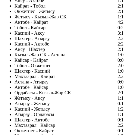
Аксу - Актобе
1:1
Кайрат - Тобол
2:1
Окжетпес - Жетысу
2:1
Жетысу - Кызыл-Жар СК
1:1
Актобе - Кайрат
4:2
Тобол - Кайсар
0:2
Каспий - Аксу
3:1
Шахтер - Атырау
2:2
Каспий - Актобе
2:2
Аксу - Шахтер
2:1
Кызыл-Жар СК - Астана
1:0
Кайсар - Кайрат
0:0
Тобол - Окжетпес
2:0
Шахтер - Каспий
1:0
Махтаарал - Кайрат
2:2
Астана - Атырау
0:0
Актобе - Кайсар
1:0
Ордабасы - Кызыл-Жар СК
2:1
Жетысу - Аксу
1:1
Атырау - Жетысу
0:1
Каспий - Жетысу
1:2
Атырау - Ордабасы
1:1
Шахтер - Актобе
0:1
Махтаарал - Кайсар
2:2
Окжетпес - Кайрат
0:1