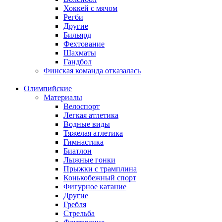
Хоккей с мячом
Регби
Другие
Бильярд
Фехтование
Шахматы
Гандбол
Финская команда отказалась
Олимпийские
Материалы
Велоспорт
Легкая атлетика
Водные виды
Тяжелая атлетика
Гимнастика
Биатлон
Лыжные гонки
Прыжки с трамплина
Конькобежный спорт
Фигурное катание
Другие
Гребля
Стрельба