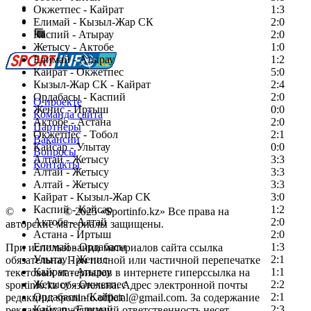
Есть идея?
Окжетпес - Кайрат
1:3
Сообщить о мероприятии
Елимай - Кызыл-Жар СК
2:0
Каспий - Атырау
Перейти на старый сайт
2:0
Жетысу - Актобе
1:0
Елимай - Атырау
1:2
Кайрат - Окжетпес
5:0
Кызыл-Жар СК - Кайрат
2:4
Ордабасы - Каспий
2:0
О проекте
Женис - Иртыш
0:0
Команда сайта
Актобе - Астана
2:0
Партнеры
Окжетпес - Тобол
2:1
Вакансии
Кайсар - Улытау
0:0
Вопросы
Алтай - Жетысу
3:3
Контакты
Алтай - Жетысу
3:3
Алтай - Жетысу
3:3
Кайрат - Кызыл-Жар СК
3:0
Каспий - Кайсар
1:2
©
Copyright
© 2025 «Sportinfo.kz» Все права на
Актобе - Алтай
2:0
авторские материалы защищены.
Астана - Иртыш
2:0
Елимай - Ордабасы
1:3
При использовании материалов сайта ссылка
Улытау - Женис
2:1
обязательна. При полной или частичной перепечатке
Кайрат - Атырау
1:1
текстовых материалов в интернете гиперссылка на
Жетысу - Окжетпес
2:2
sportinfo.kz обязательна. Адрес электронной почты
Ордабасы - Кайрат
2:1
редакции: sportinfo.official@gmail.com. За содержание
Кайсар - Елимай
2:3
рекламных публикаций ответственность несет