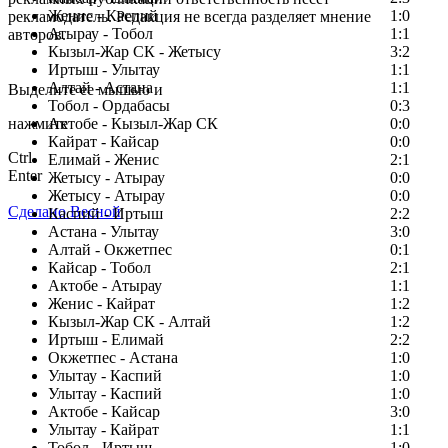
Женис - Каспий
1:0
рекламодатель. Редакция не всегда разделяет мнение
Атырау - Тобол
1:1
авторов.
Кызыл-Жар СК - Жетысу
3:2
Заметили ошибку в тексте?
Иртыш - Улытау
1:1
Алтай - Астана
1:1
Выделите ее мышью и
Тобол - Ордабасы
0:3
нажмите
Актобе - Кызыл-Жар СК
0:0
Кайрат - Кайсар
0:0
Ctrl
Елимай - Женис
2:1
Enter
Жетысу - Атырау
0:0
Жетысу - Атырау
0:0
Сделано Весной
Каспий - Иртыш
2:2
Астана - Улытау
3:0
Алтай - Окжетпес
0:1
Кайсар - Тобол
2:1
Актобе - Атырау
1:1
Женис - Кайрат
1:2
Кызыл-Жар СК - Алтай
1:2
Иртыш - Елимай
2:2
Окжетпес - Астана
1:0
Улытау - Каспий
1:0
Улытау - Каспий
1:0
Актобе - Кайсар
3:0
Улытау - Кайрат
1:1
Тобол - Иртыш
1:0