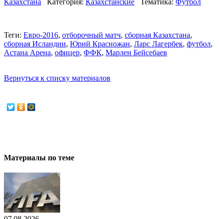
Казахстана
Категория:
Казахстанские
Тематика:
Футбол
Теги:
Евро-2016
,
отборочный матч
,
сборная Казахстана
,
сборная Исландии
,
Юрий Красножан
,
Ларс Лагербек
,
футбол
,
Астана Арена
,
офицер
,
ФФК
,
Марлен Бейсебаев
Вернуться к списку материалов
Материалы по теме
07.08.2026