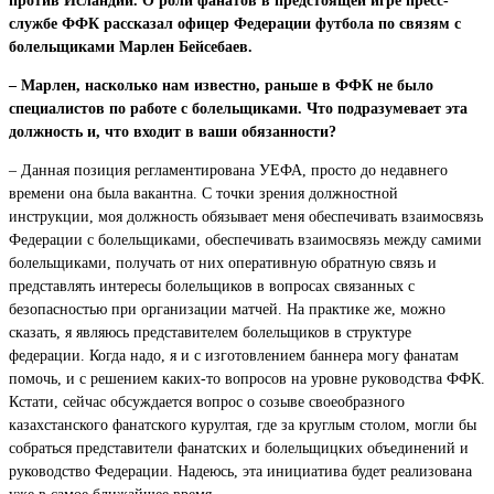
против Исландии
. О роли фанатов в предстоящей игре пресс-
службе ФФК рассказал офицер Федерации футбола по связям с
болельщиками Марлен Бейсебаев.
– Марлен, насколько нам известно, раньше в ФФК не было
специалистов по работе с болельщиками. Что подразумевает эта
должность и, что входит в ваши обязанности?
– Данная позиция регламентирована УЕФА, просто до недавнего
времени она была вакантна. С точки зрения должностной
инструкции, моя должность обязывает меня обеспечивать взаимосвязь
Федерации с болельщиками, обеспечивать взаимосвязь между самими
болельщиками, получать от них оперативную обратную связь и
представлять интересы болельщиков в вопросах связанных с
безопасностью при организации матчей. На практике же, можно
сказать, я являюсь представителем болельщиков в структуре
федерации. Когда надо, я и с изготовлением баннера могу фанатам
помочь, и с решением каких-то вопросов на уровне руководства ФФК.
Кстати, сейчас обсуждается вопрос о созыве своеобразного
казахстанского фанатского курултая, где за круглым столом, могли бы
собраться представители фанатских и болельщицких объединений и
руководство Федерации. Надеюсь, эта инициатива будет реализована