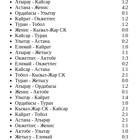
Атырау - Кайсар
1:2
Астана - Женис
4:2
Ордабасы - Улытау
0:1
Кайрат - Окжетпес
1:2
Туран - Тобол
1:2
Женис - Кызыл-Жар СК
0:0
Кайсар - Туран
1:0
Улытау - Астана
0:2
Елимай - Кайрат
1:0
Атырау - Жетысу
1:1
Окжетпес - Актобе
1:3
Елимай - Окжетпес
0:2
Кайсар - Астана
1:1
Тобол - Кызыл-Жар СК
2:1
Туран - Жетысу
0:0
Атырау - Ордабасы
1:2
Женис - Актобе
0:1
Улытау - Кайрат
1:4
Ордабасы - Туран
1:0
Кызыл-Жар СК - Кайсар
2:1
Кайрат - Тобол
2:1
Астана - Атырау
2:1
Окжетпес - Женис
1:1
Актобе - Улытау
1:0
Жетысу - Елимай
0:3