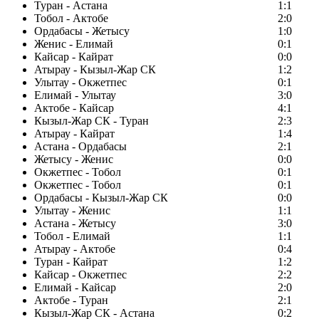
Туран - Астана
1:1
Тобол - Актобе
2:0
Ордабасы - Жетысу
1:0
Женис - Елимай
0:1
Кайсар - Кайрат
0:0
Атырау - Кызыл-Жар СК
1:2
Улытау - Окжетпес
0:1
Елимай - Улытау
3:0
Актобе - Кайсар
4:1
Кызыл-Жар СК - Туран
2:3
Атырау - Кайрат
1:4
Астана - Ордабасы
2:1
Жетысу - Женис
0:0
Окжетпес - Тобол
0:1
Окжетпес - Тобол
0:1
Ордабасы - Кызыл-Жар СК
0:0
Улытау - Женис
1:1
Астана - Жетысу
3:0
Тобол - Елимай
1:1
Атырау - Актобе
0:4
Туран - Кайрат
1:2
Кайсар - Окжетпес
2:2
Елимай - Кайсар
2:0
Актобе - Туран
2:1
Кызыл-Жар СК - Астана
0:2