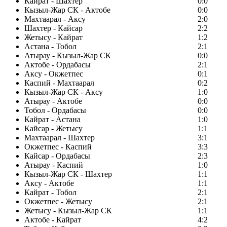
Кайрат - Шахтер
0:0
Кызыл-Жар СК - Актобе
0:0
Махтаарал - Аксу
2:0
Шахтер - Кайсар
2:2
Жетысу - Кайрат
1:2
Астана - Тобол
2:1
Атырау - Кызыл-Жар СК
0:0
Актобе - Ордабасы
2:1
Аксу - Окжетпес
0:1
Каспий - Махтаарал
0:2
Кызыл-Жар СК - Аксу
1:0
Атырау - Актобе
0:0
Тобол - Ордабасы
0:0
Кайрат - Астана
1:0
Кайсар - Жетысу
1:1
Махтаарал - Шахтер
3:1
Окжетпес - Каспий
3:3
Кайсар - Ордабасы
2:3
Атырау - Каспий
1:0
Кызыл-Жар СК - Шахтер
1:1
Аксу - Актобе
1:1
Кайрат - Тобол
2:1
Окжетпес - Жетысу
2:1
Жетысу - Кызыл-Жар СК
1:1
Актобе - Кайрат
4:2