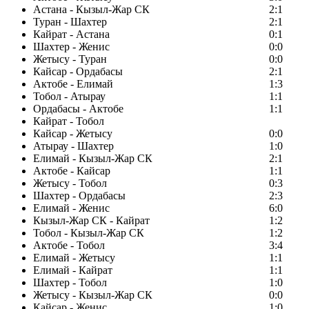
Астана - Кызыл-Жар СК
2:1
Туран - Шахтер
2:1
Кайрат - Астана
0:1
Шахтер - Женис
0:0
Жетысу - Туран
0:0
Кайсар - Ордабасы
2:1
Актобе - Елимай
1:3
Тобол - Атырау
1:1
Ордабасы - Актобе
1:1
Кайрат - Тобол
Кайсар - Жетысу
0:0
Атырау - Шахтер
1:0
Елимай - Кызыл-Жар СК
2:1
Актобе - Кайсар
1:1
Жетысу - Тобол
0:3
Шахтер - Ордабасы
2:3
Елимай - Женис
6:0
Кызыл-Жар СК - Кайрат
1:2
Тобол - Кызыл-Жар СК
1:2
Актобе - Тобол
3:4
Елимай - Жетысу
1:1
Елимай - Кайрат
1:1
Шахтер - Тобол
1:0
Жетысу - Кызыл-Жар СК
0:0
Кайсар - Женис
1:0