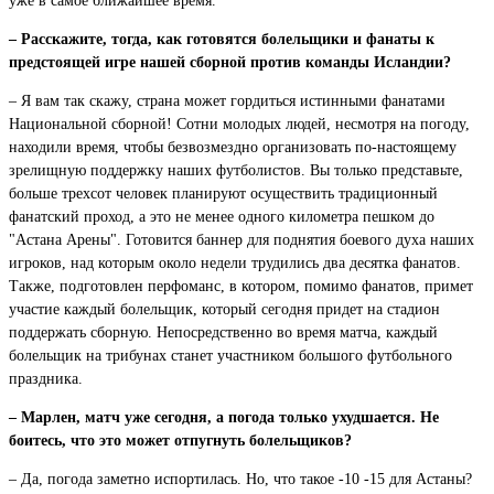
уже в самое ближайшее время.
– Расскажите, тогда, как готовятся болельщики и фанаты к
предстоящей игре нашей сборной против команды Исландии?
– Я вам так скажу, страна может гордиться истинными фанатами
Национальной сборной! Сотни молодых людей, несмотря на погоду,
находили время, чтобы безвозмездно организовать по-настоящему
зрелищную поддержку наших футболистов. Вы только представьте,
больше трехсот человек планируют осуществить традиционный
фанатский проход, а это не менее одного километра пешком до
"Астана Арены". Готовится баннер для поднятия боевого духа наших
игроков, над которым около недели трудились два десятка фанатов.
Также, подготовлен перфоманс, в котором, помимо фанатов, примет
участие каждый болельщик, который сегодня придет на стадион
поддержать сборную. Непосредственно во время матча, каждый
болельщик на трибунах станет участником большого футбольного
праздника.
– Марлен, матч уже сегодня, а погода только ухудшается. Не
боитесь, что это может отпугнуть болельщиков?
– Да, погода заметно испортилась. Но, что такое -10 -15 для Астаны?