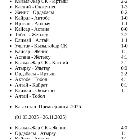
Кызыл-Жар СК - Иртыш
2-2
Каспий - Окжетпес
1-3
Женис - Ордабасы
0-2
Кайрат - Актобе
1-0
Иртыш - Атырау
1-1
Кайсар - Астана
0-0
Тобол - Жетысу
2-2
Елимай - Алтай
1-1
Улытау - Кызыл-Жар СК
1-0
Кайсар - Женис
1:1
Астана - Жетысу
4:1
Кызыл-Жар СК - Каспий
2:1
Атырау - Улытау
0:0
Ордабасы - Иртыш
2:2
Актобе - Тобол
4:1
Алтай - Кайрат
0:1
Елимай - Окжетпес
1:1
Алтай - Тобол
Казахстан. Премьер-лига -2025
(01.03.2025 - 26.11.2025)
Кызыл-Жар СК - Женис
4:0
Ордабасы - Атырау
1:1
Кайрат - Астана
1:1