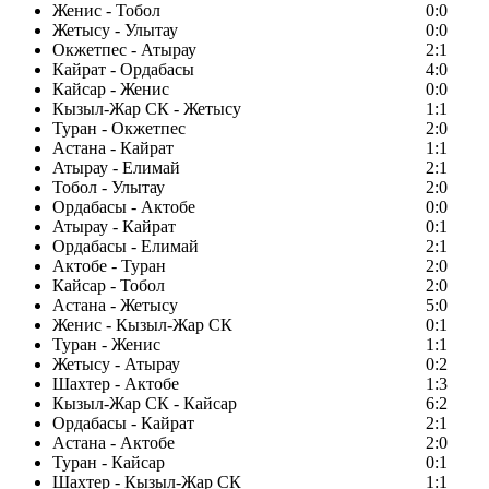
Женис - Тобол
0:0
Жетысу - Улытау
0:0
Окжетпес - Атырау
2:1
Кайрат - Ордабасы
4:0
Кайсар - Женис
0:0
Кызыл-Жар СК - Жетысу
1:1
Туран - Окжетпес
2:0
Астана - Кайрат
1:1
Атырау - Елимай
2:1
Тобол - Улытау
2:0
Ордабасы - Актобе
0:0
Атырау - Кайрат
0:1
Ордабасы - Елимай
2:1
Актобе - Туран
2:0
Кайсар - Тобол
2:0
Астана - Жетысу
5:0
Женис - Кызыл-Жар СК
0:1
Туран - Женис
1:1
Жетысу - Атырау
0:2
Шахтер - Актобе
1:3
Кызыл-Жар СК - Кайсар
6:2
Ордабасы - Кайрат
2:1
Астана - Актобе
2:0
Туран - Кайсар
0:1
Шахтер - Кызыл-Жар СК
1:1