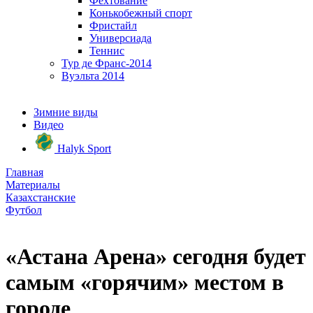
Фехтование
Конькобежный спорт
Фристайл
Универсиада
Теннис
Тур де Франс-2014
Вуэльта 2014
Зимние виды
Видео
Halyk Sport
Главная
Материалы
Казахстанские
Футбол
«Астана Арена» сегодня будет
самым «горячим» местом в
городе