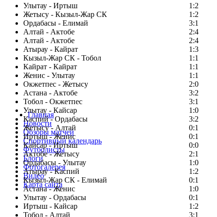
Улытау - Иртыш
1:2
Жетысу - Кызыл-Жар СК
1:2
Ордабасы - Елимай
3:1
Алтай - Актобе
2:4
Алтай - Актобе
2:4
Атырау - Кайрат
1:3
Кызыл-Жар СК - Тобол
1:1
Кайрат - Кайрат
1:1
Женис - Улытау
1:1
Окжетпес - Жетысу
2:0
Астана - Актобе
3:2
Тобол - Окжетпес
3:1
Улытау - Кайсар
1:0
Главная
Каспий - Ордабасы
3:2
Новости
Жетысу - Алтай
0:1
Обзоры матчей
Иртыш - Женис
0:1
Спортивный календарь
Кайсар - Иртыш
0:0
Футболисты
Актобе - Жетысу
2:1
Блоги
Ордабасы - Улытау
1:0
Фотогалерея
Атырау - Каспий
1:2
Видео
Кызыл-Жар СК - Елимай
0:1
Карта сайта
Астана - Женис
1:0
Улытау - Ордабасы
0:1
Иртыш - Кайсар
1:2
Тобол - Алтай
3:1