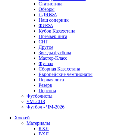
Статистика
Обзоры
ЛДЮФА
Наш соперник
ФИФА
Кубок Казахстана
Премьер-лига
СНГ
Другое
Звезды футбола
Мастер-Класс
Футзал
Сборная Казахстана
Европейские чемпионаты
Первая лига
Резерв
Персона
Футболисты
ЧМ-2018
Футбол - ЧМ-2026
Хоккей
Материалы
КХЛ
ВХЛ