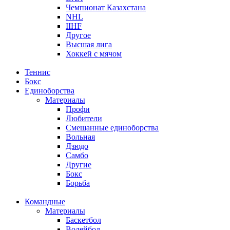
Чемпионат Казахстана
NHL
IIHF
Другое
Высшая лига
Хоккей с мячом
Теннис
Бокс
Единоборства
Материалы
Профи
Любители
Смешанные единоборства
Вольная
Дзюдо
Самбо
Другие
Бокс
Борьба
Командные
Материалы
Баскетбол
Волейбол