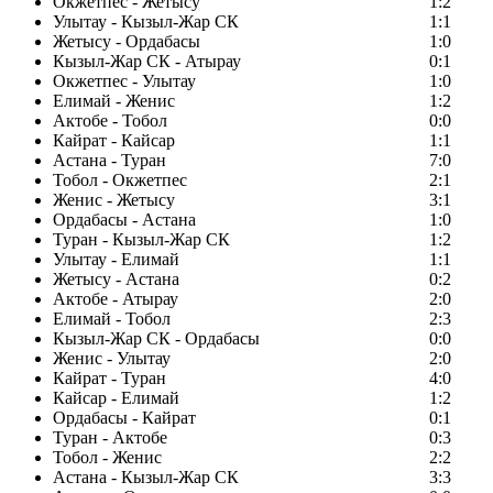
Окжетпес - Жетысу
1:2
Улытау - Кызыл-Жар СК
1:1
Жетысу - Ордабасы
1:0
Кызыл-Жар СК - Атырау
0:1
Окжетпес - Улытау
1:0
Елимай - Женис
1:2
Актобе - Тобол
0:0
Кайрат - Кайсар
1:1
Астана - Туран
7:0
Тобол - Окжетпес
2:1
Женис - Жетысу
3:1
Ордабасы - Астана
1:0
Туран - Кызыл-Жар СК
1:2
Улытау - Елимай
1:1
Жетысу - Астана
0:2
Актобе - Атырау
2:0
Елимай - Тобол
2:3
Кызыл-Жар СК - Ордабасы
0:0
Женис - Улытау
2:0
Кайрат - Туран
4:0
Кайсар - Елимай
1:2
Ордабасы - Кайрат
0:1
Туран - Актобе
0:3
Тобол - Женис
2:2
Астана - Кызыл-Жар СК
3:3