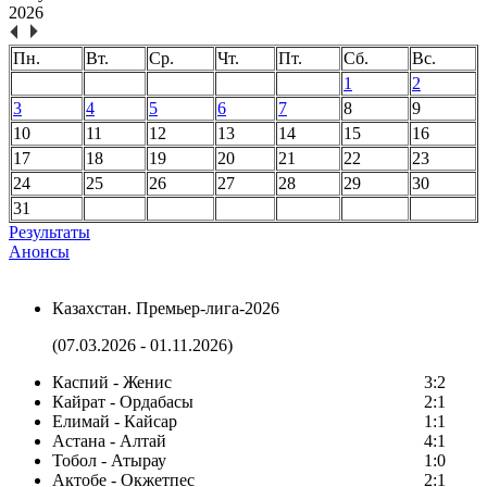
2026
Пн.
Вт.
Ср.
Чт.
Пт.
Сб.
Вс.
1
2
3
4
5
6
7
8
9
10
11
12
13
14
15
16
17
18
19
20
21
22
23
24
25
26
27
28
29
30
31
Результаты
Анонсы
Казахстан. Премьер-лига-2026
(07.03.2026 - 01.11.2026)
Каспий - Женис
3:2
Кайрат - Ордабасы
2:1
Елимай - Кайсар
1:1
Астана - Алтай
4:1
Тобол - Атырау
1:0
Актобе - Окжетпес
2:1