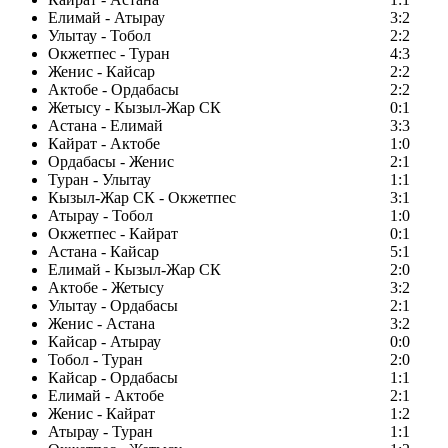
Елимай - Атырау
3:2
Улытау - Тобол
2:2
Окжетпес - Туран
4:3
Женис - Кайсар
2:2
Актобе - Ордабасы
2:2
Жетысу - Кызыл-Жар СК
0:1
Астана - Елимай
3:3
Кайрат - Актобе
1:0
Ордабасы - Женис
2:1
Туран - Улытау
1:1
Кызыл-Жар СК - Окжетпес
3:1
Атырау - Тобол
1:0
Окжетпес - Кайрат
0:1
Астана - Кайсар
5:1
Елимай - Кызыл-Жар СК
2:0
Актобе - Жетысу
3:2
Улытау - Ордабасы
2:1
Женис - Астана
3:2
Кайсар - Атырау
0:0
Тобол - Туран
2:0
Кайсар - Ордабасы
1:1
Елимай - Актобе
2:1
Женис - Кайрат
1:2
Атырау - Туран
1:1