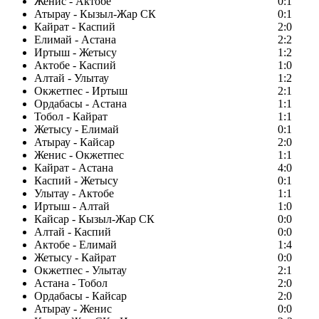
Женис - Актобе
0:1
Атырау - Кызыл-Жар СК
0:1
Кайрат - Каспий
2:0
Елимай - Астана
2:2
Иртыш - Жетысу
1:2
Актобе - Каспий
1:0
Алтай - Улытау
1:2
Окжетпес - Иртыш
2:1
Ордабасы - Астана
1:1
Тобол - Кайрат
1:1
Жетысу - Елимай
0:1
Атырау - Кайсар
2:0
Женис - Окжетпес
1:1
Кайрат - Астана
4:0
Каспий - Жетысу
0:1
Улытау - Актобе
1:1
Иртыш - Алтай
1:0
Кайсар - Кызыл-Жар СК
0:0
Алтай - Каспий
0:0
Актобе - Елимай
1:4
Жетысу - Кайрат
0:0
Окжетпес - Улытау
2:1
Астана - Тобол
2:0
Ордабасы - Кайсар
2:0
Атырау - Женис
0:0