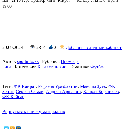
матч 21-го тура Премьер-лиги "Кайрат" - "Кайсар". Начало игры в
19.00.
20.09.2024
2814
2
Добавить в личный кабинет
Автор:
sportinfo.kz
Рубрика:
Премьер-
лига
Категория:
Казахстанские
Тематика:
Футбол
Теги:
ФК Кайрат
,
Рафаэль Уразбахтин
,
Максим Зуев
,
ФК
Зенит
,
Сергей Семак
,
Андрей Аршавин
,
Кайрат Боранбаев
,
ФК Кайсар
Вернуться к списку материалов