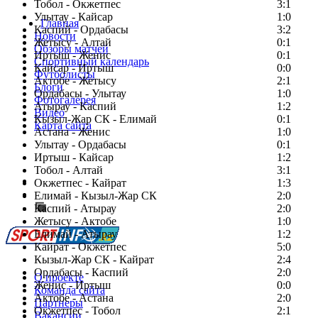
Тобол - Окжетпес
3:1
Улытау - Кайсар
1:0
Главная
Каспий - Ордабасы
3:2
Новости
Жетысу - Алтай
0:1
Обзоры матчей
Иртыш - Женис
0:1
Спортивный календарь
Кайсар - Иртыш
0:0
Футболисты
Актобе - Жетысу
2:1
Блоги
Ордабасы - Улытау
1:0
Фотогалерея
Атырау - Каспий
1:2
Видео
Кызыл-Жар СК - Елимай
0:1
Карта сайта
Астана - Женис
1:0
Улытау - Ордабасы
0:1
Иртыш - Кайсар
1:2
Тобол - Алтай
3:1
Есть идея?
Окжетпес - Кайрат
1:3
Сообщить о мероприятии
Елимай - Кызыл-Жар СК
2:0
Каспий - Атырау
Перейти на старый сайт
2:0
Жетысу - Актобе
1:0
Елимай - Атырау
1:2
Кайрат - Окжетпес
5:0
Кызыл-Жар СК - Кайрат
2:4
Ордабасы - Каспий
2:0
О проекте
Женис - Иртыш
0:0
Команда сайта
Актобе - Астана
2:0
Партнеры
Окжетпес - Тобол
2:1
Вакансии