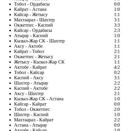
Тобол - Ордабасы
0:0
Кайрат - Астана
1:0
Кайсар - Жетысу
1:1
Махтаарал - Шахтер
3:1
Окжетпес - Каспий
3:3
Кайсар - Ордабасы
2:3
Атырау - Каспий
1:0
Кызыл-Жар СК - Шахтер
1:1
Аксу - Актобе
1:1
Кайрат - Тобол
2:1
Окжетпес - Жетысу
2:1
Жетысу - Кызыл-Жар СК
1:1
Актобе - Кайрат
4:2
Тобол - Кайсар
0:2
Каспий - Аксу
3:1
Шахтер - Атырау
2:2
Каспий - Актобе
2:2
Аксу - Шахтер
2:1
Кызыл-Жар СК - Астана
1:0
Кайсар - Кайрат
0:0
Тобол - Окжетпес
2:0
Шахтер - Каспий
1:0
Махтаарал - Кайрат
2:2
Астана - Атырау
0:0
Актобе - Кайсар
1:0