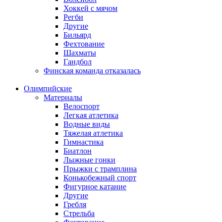
Хоккей с мячом
Регби
Другие
Бильярд
Фехтование
Шахматы
Гандбол
Финская команда отказалась
Олимпийские
Материалы
Велоспорт
Легкая атлетика
Водные виды
Тяжелая атлетика
Гимнастика
Биатлон
Лыжные гонки
Прыжки с трамплина
Конькобежный спорт
Фигурное катание
Другие
Гребля
Стрельба