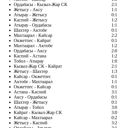
Ордабасы - Кызыл-Жар СК
2:1
Жетысу - Аксу
1:1
Атырау - Жетысу
0:1
Каспий - Жетысу
1:2
Атырау - Ордабасы
1:1
Шахтер - Актобе
0:1
Махтаарал - Кайсар
2:2
Окжетпес - Кайрат
0:1
Махтаарал - Актобе
1:2
Ордабасы - Аксу
2:0
Каспий - Астана
1:2
Тобол - Атырау
1:0
Кызыл-Жар СК - Кайрат
2:1
Жетысу - Шахтер
1:3
Кайсар - Окжетпес
0:1
Актобе - Махтаарал
1:1
Окжетпес - Кайсар
0:1
Астана - Каспий
3:1
Аксу - Ордабасы
0:1
Шахтер - Жетысу
0:1
Атырау - Тобол
3:0
Кайрат - Кызыл-Жар СК
3:0
Кайсар - Махтаарал
0:2
Жетысу - Каспий
3:2
Ордабасы - Атырау
2:1