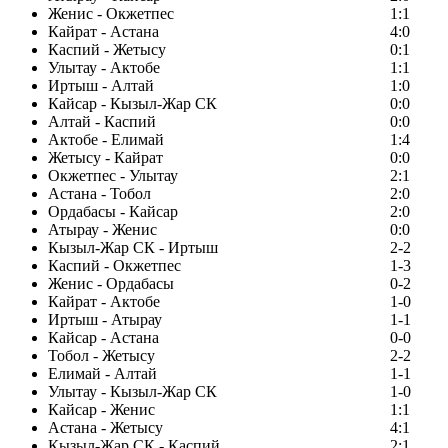
Женис - Окжетпес
1:1
Кайрат - Астана
4:0
Каспий - Жетысу
0:1
Улытау - Актобе
1:1
Иртыш - Алтай
1:0
Кайсар - Кызыл-Жар СК
0:0
Алтай - Каспий
0:0
Актобе - Елимай
1:4
Жетысу - Кайрат
0:0
Окжетпес - Улытау
2:1
Астана - Тобол
2:0
Ордабасы - Кайсар
2:0
Атырау - Женис
0:0
Кызыл-Жар СК - Иртыш
2-2
Каспий - Окжетпес
1-3
Женис - Ордабасы
0-2
Кайрат - Актобе
1-0
Иртыш - Атырау
1-1
Кайсар - Астана
0-0
Тобол - Жетысу
2-2
Елимай - Алтай
1-1
Улытау - Кызыл-Жар СК
1-0
Кайсар - Женис
1:1
Астана - Жетысу
4:1
Кызыл-Жар СК - Каспий
2:1