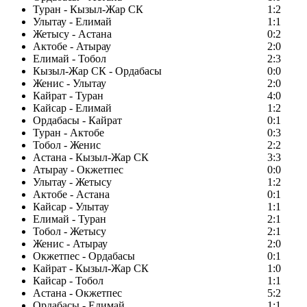
Туран - Кызыл-Жар СК
1:2
Улытау - Елимай
1:1
Жетысу - Астана
0:2
Актобе - Атырау
2:0
Елимай - Тобол
2:3
Кызыл-Жар СК - Ордабасы
0:0
Женис - Улытау
2:0
Кайрат - Туран
4:0
Кайсар - Елимай
1:2
Ордабасы - Кайрат
0:1
Туран - Актобе
0:3
Тобол - Женис
2:2
Астана - Кызыл-Жар СК
3:3
Атырау - Окжетпес
0:0
Улытау - Жетысу
1:2
Актобе - Астана
0:1
Кайсар - Улытау
1:1
Елимай - Туран
2:1
Тобол - Жетысу
2:1
Женис - Атырау
2:0
Окжетпес - Ордабасы
0:1
Кайрат - Кызыл-Жар СК
1:0
Кайсар - Тобол
1:1
Астана - Окжетпес
5:2
Ордабасы - Елимай
1:1