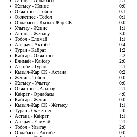
Астана - Ордабасы
2:1
Жетысу - Женис
0:0
Окжетпес - Тобол
0:1
Окжетпес - Тобол
0:1
Ордабасы - Кызыл-Жар СК
0:0
Улытау - Женис
1:1
Астана - Жетысу
3:0
Тобол - Елимай
1:1
Атырау - Актобе
0:4
Туран - Кайрат
1:2
Кайсар - Окжетпес
2:2
Елимай - Кайсар
2:0
Актобе - Туран
2:1
Кызыл-Жар СК - Астана
0:2
Женис - Тобол
0:0
Жетысу - Улытау
0:0
Окжетпес - Атырау
2:1
Кайрат - Ордабасы
4:0
Кайсар - Женис
0:0
Кызыл-Жар СК - Жетысу
1:1
Туран - Окжетпес
2:0
Астана - Кайрат
1:1
Атырау - Елимай
2:1
Тобол - Улытау
2:0
Ордабасы - Актобе
0:0