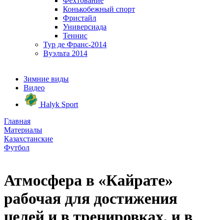
Фехтование
Конькобежный спорт
Фристайл
Универсиада
Теннис
Тур де Франс-2014
Вуэльта 2014
Зимние виды
Видео
Halyk Sport
Главная
Материалы
Казахстанские
Футбол
Атмосфера в «Кайрате»
рабочая для достижения
целей и в тренировках, и в