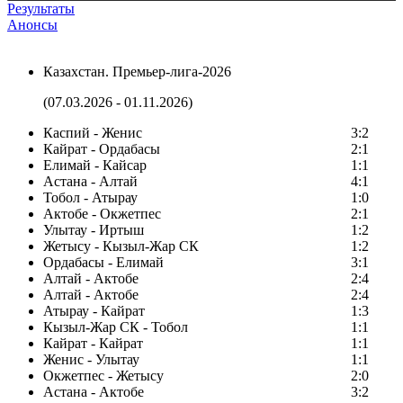
Результаты
Анонсы
Казахстан. Премьер-лига-2026
(07.03.2026 - 01.11.2026)
Каспий - Женис
3:2
Кайрат - Ордабасы
2:1
Елимай - Кайсар
1:1
Астана - Алтай
4:1
Тобол - Атырау
1:0
Актобе - Окжетпес
2:1
Улытау - Иртыш
1:2
Жетысу - Кызыл-Жар СК
1:2
Ордабасы - Елимай
3:1
Алтай - Актобе
2:4
Алтай - Актобе
2:4
Атырау - Кайрат
1:3
Кызыл-Жар СК - Тобол
1:1
Кайрат - Кайрат
1:1
Женис - Улытау
1:1
Окжетпес - Жетысу
2:0
Астана - Актобе
3:2