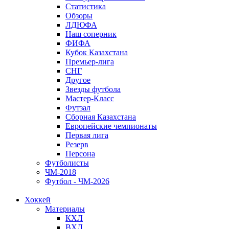
Статистика
Обзоры
ЛДЮФА
Наш соперник
ФИФА
Кубок Казахстана
Премьер-лига
СНГ
Другое
Звезды футбола
Мастер-Класс
Футзал
Сборная Казахстана
Европейские чемпионаты
Первая лига
Резерв
Персона
Футболисты
ЧМ-2018
Футбол - ЧМ-2026
Хоккей
Материалы
КХЛ
ВХЛ