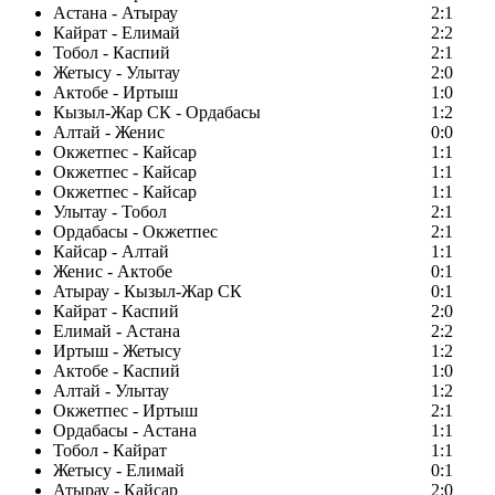
Астана - Атырау
2:1
Кайрат - Елимай
2:2
Тобол - Каспий
2:1
Жетысу - Улытау
2:0
Актобе - Иртыш
1:0
Кызыл-Жар СК - Ордабасы
1:2
Алтай - Женис
0:0
Окжетпес - Кайсар
1:1
Окжетпес - Кайсар
1:1
Окжетпес - Кайсар
1:1
Улытау - Тобол
2:1
Ордабасы - Окжетпес
2:1
Кайсар - Алтай
1:1
Женис - Актобе
0:1
Атырау - Кызыл-Жар СК
0:1
Кайрат - Каспий
2:0
Елимай - Астана
2:2
Иртыш - Жетысу
1:2
Актобе - Каспий
1:0
Алтай - Улытау
1:2
Окжетпес - Иртыш
2:1
Ордабасы - Астана
1:1
Тобол - Кайрат
1:1
Жетысу - Елимай
0:1
Атырау - Кайсар
2:0