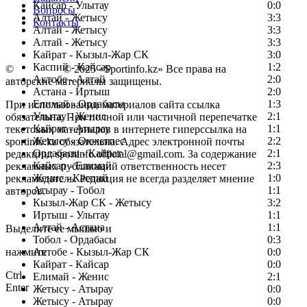
Кайсар - Улытау
0:0
Вопросы
Алтай - Жетысу
3:3
Контакты
Алтай - Жетысу
3:3
Алтай - Жетысу
3:3
Кайрат - Кызыл-Жар СК
3:0
Каспий - Кайсар
1:2
©
Copyright
© 2025 «Sportinfo.kz» Все права на
Актобе - Алтай
2:0
авторские материалы защищены.
Астана - Иртыш
2:0
Елимай - Ордабасы
1:3
При использовании материалов сайта ссылка
Улытау - Женис
2:1
обязательна. При полной или частичной перепечатке
Кайрат - Атырау
1:1
текстовых материалов в интернете гиперссылка на
Жетысу - Окжетпес
2:2
sportinfo.kz обязательна. Адрес электронной почты
Ордабасы - Кайрат
2:1
редакции: sportinfo.official@gmail.com. За содержание
Кайсар - Елимай
2:3
рекламных публикаций ответственность несет
Женис - Каспий
1:0
рекламодатель. Редакция не всегда разделяет мнение
Атырау - Тобол
1:1
авторов.
Кызыл-Жар СК - Жетысу
3:2
Заметили ошибку в тексте?
Иртыш - Улытау
1:1
Алтай - Астана
1:1
Выделите ее мышью и
Тобол - Ордабасы
0:3
нажмите
Актобе - Кызыл-Жар СК
0:0
Кайрат - Кайсар
0:0
Ctrl
Елимай - Женис
2:1
Enter
Жетысу - Атырау
0:0
Жетысу - Атырау
0:0