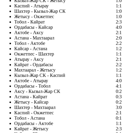
Кызыл-Жар СК - Жетысу
1:0
Каспий - Атырау
1:1
Шахтер - Кызыл-Жар СК
1:0
Жетысу - Окжетпес
1:0
Тобол - Кайрат
2:3
Ордабасы - Кайсар
4:0
Актобе - Аксу
2:1
Астана - Махтаарал
2:0
Тобол - Актобе
2:2
Кайсар - Астана
1:2
Окжетпес - Шахтер
1:1
Атырау - Аксу
2:1
Кайрат - Ордабасы
2:2
Махтаарал - Жетысу
1:2
Кызыл-Жар СК - Каспий
1:1
Актобе - Атырау
4:0
Ордабасы - Тобол
4:1
Аксу - Кызыл-Жар СК
0:2
Астана - Кайрат
0:3
Жетысу - Кайсар
0:2
Шахтер - Махтаарал
3:0
Каспий - Окжетпес
2:1
Тобол - Астана
0:1
Ордабасы - Актобе
1:1
Кайрат - Жетысу
2:3