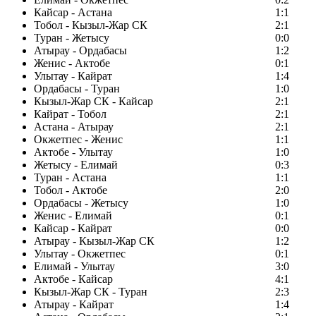
Кайсар - Астана
1:1
Тобол - Кызыл-Жар СК
2:1
Туран - Жетысу
0:0
Атырау - Ордабасы
1:2
Женис - Актобе
0:1
Улытау - Кайрат
1:4
Ордабасы - Туран
1:0
Кызыл-Жар СК - Кайсар
2:1
Кайрат - Тобол
2:1
Астана - Атырау
2:1
Окжетпес - Женис
1:1
Актобе - Улытау
1:0
Жетысу - Елимай
0:3
Туран - Астана
1:1
Тобол - Актобе
2:0
Ордабасы - Жетысу
1:0
Женис - Елимай
0:1
Кайсар - Кайрат
0:0
Атырау - Кызыл-Жар СК
1:2
Улытау - Окжетпес
0:1
Елимай - Улытау
3:0
Актобе - Кайсар
4:1
Кызыл-Жар СК - Туран
2:3
Атырау - Кайрат
1:4