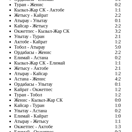
Туран - Женис
0:2
Кызыл-Жар СК - Актобе
1:1
Жетысу - Кайрат
2:2
Атырау - Улытау
0:1
Кайсар - Жетысу
2:2
Окжетпес - Кызыл-Жар СК
3:2
Улытау - Туран
2:1
Актобе - Кайрат
1:2
Тобол - Атырау
5:0
Ордабасы - Женис
2:2
Елимай - Астана
0:2
Кызыл-Жар СК - Елимай
1:1
Жетысу - Актобе
2:1
Атырау - Кайсар
1:2
Астана - Женис
4:2
Ордабасы - Улытау
0:1
Кайрат - Окжетпес
1:2
Туран - Тобол
1:2
Женис - Кызыл-Жар СК
0:0
Кайсар - Туран
1:0
Улытау - Астана
0:2
Елимай - Кайрат
1:0
Атырау - Жетысу
1:1
Окжетпес - Актобе
1:3
Елимай - Окжетпес
0:2