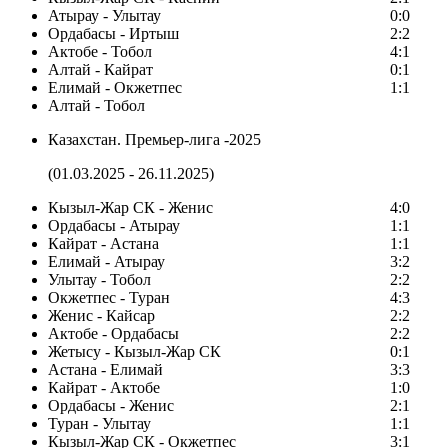
Атырау - Улытау
0:0
Ордабасы - Иртыш
2:2
Актобе - Тобол
4:1
Алтай - Кайрат
0:1
Елимай - Окжетпес
1:1
Алтай - Тобол
Казахстан. Премьер-лига -2025
(01.03.2025 - 26.11.2025)
Кызыл-Жар СК - Женис
4:0
Ордабасы - Атырау
1:1
Кайрат - Астана
1:1
Елимай - Атырау
3:2
Улытау - Тобол
2:2
Окжетпес - Туран
4:3
Женис - Кайсар
2:2
Актобе - Ордабасы
2:2
Жетысу - Кызыл-Жар СК
0:1
Астана - Елимай
3:3
Кайрат - Актобе
1:0
Ордабасы - Женис
2:1
Туран - Улытау
1:1
Кызыл-Жар СК - Окжетпес
3:1