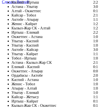
Сделано Весной
Каспий - Иртыш
2:2
Астана - Улытау
3:0
Алтай - Окжетпес
0:1
Кайсар - Тобол
2:1
Актобе - Атырау
1:1
Женис - Кайрат
1:2
Кызыл-Жар СК - Алтай
1:2
Иртыш - Елимай
2:2
Окжетпес - Астана
1:0
Улытау - Каспий
1:0
Улытау - Каспий
1:0
Актобе - Кайсар
3:0
Улытау - Кайрат
1:1
Тобол - Иртыш
1:0
Астана - Кызыл-Жар СК
2:1
Елимай - Каспий
0:1
Окжетпес - Атырау
0:0
Ордабасы - Актобе
2:0
Каспий - Астана
1:0
Женис - Тобол
1:0
Атырау - Алтай
1:0
Улытау - Елимай
1:0
Кайсар - Жетысу
1:1
Иртыш - Кайрат
0:1
Кызыл-Жар СК - Окжетпес
0:1