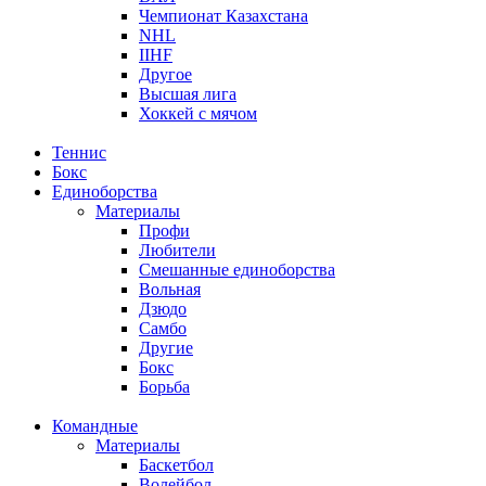
Чемпионат Казахстана
NHL
IIHF
Другое
Высшая лига
Хоккей с мячом
Теннис
Бокс
Единоборства
Материалы
Профи
Любители
Смешанные единоборства
Вольная
Дзюдо
Самбо
Другие
Бокс
Борьба
Командные
Материалы
Баскетбол
Волейбол