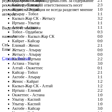
Ордабасы - Кайрат
2:1
редакции: sportinfo.official@gmail.com. За содержание
Кайсар - Елимай
2:3
рекламных публикаций ответственность несет
Женис - Каспий
1:0
рекламодатель. Редакция не всегда разделяет мнение
Атырау - Тобол
1:1
авторов.
Кызыл-Жар СК - Жетысу
3:2
Заметили ошибку в тексте?
Иртыш - Улытау
1:1
Алтай - Астана
1:1
Выделите ее мышью и
Тобол - Ордабасы
0:3
нажмите
Актобе - Кызыл-Жар СК
0:0
Кайрат - Кайсар
0:0
Ctrl
Елимай - Женис
2:1
Enter
Жетысу - Атырау
0:0
Жетысу - Атырау
0:0
Сделано Весной
Каспий - Иртыш
2:2
Астана - Улытау
3:0
Алтай - Окжетпес
0:1
Кайсар - Тобол
2:1
Актобе - Атырау
1:1
Женис - Кайрат
1:2
Кызыл-Жар СК - Алтай
1:2
Иртыш - Елимай
2:2
Окжетпес - Астана
1:0
Улытау - Каспий
1:0
Улытау - Каспий
1:0
Актобе - Кайсар
3:0