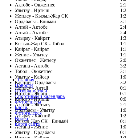
Актобе - Окжетпес
2:1
Улытау - Иртыш
1:2
Жетысу - Кызыл-Жар СК
1:2
Ордабасы - Елимай
3:1
Алтай - Актобе
2:4
Алтай - Актобе
2:4
Атырау - Кайрат
1:3
Кызыл-Жар СК - Тобол
1:1
Кайрат - Кайрат
1:1
Женис - Улытау
1:1
Окжетпес - Жетысу
2:0
Астана - Актобе
3:2
Тобол - Окжетпес
3:1
Улытау - Кайсар
1:0
Главная
Каспий - Ордабасы
3:2
Новости
Жетысу - Алтай
0:1
Обзоры матчей
Иртыш - Женис
0:1
Спортивный календарь
Кайсар - Иртыш
0:0
Футболисты
Актобе - Жетысу
2:1
Блоги
Ордабасы - Улытау
1:0
Фотогалерея
Атырау - Каспий
1:2
Видео
Кызыл-Жар СК - Елимай
0:1
Карта сайта
Астана - Женис
1:0
Улытау - Ордабасы
0:1
Иртыш - Кайсар
1:2