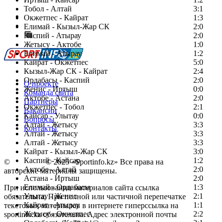
Тобол - Алтай
3:1
Есть идея?
Окжетпес - Кайрат
1:3
Сообщить о мероприятии
Елимай - Кызыл-Жар СК
2:0
Каспий - Атырау
Перейти на старый сайт
2:0
Жетысу - Актобе
1:0
Елимай - Атырау
1:2
Кайрат - Окжетпес
5:0
Кызыл-Жар СК - Кайрат
2:4
Ордабасы - Каспий
2:0
О проекте
Женис - Иртыш
0:0
Команда сайта
Актобе - Астана
2:0
Партнеры
Окжетпес - Тобол
2:1
Вакансии
Кайсар - Улытау
0:0
Вопросы
Алтай - Жетысу
3:3
Контакты
Алтай - Жетысу
3:3
Алтай - Жетысу
3:3
Кайрат - Кызыл-Жар СК
3:0
Каспий - Кайсар
1:2
©
Copyright
© 2025 «Sportinfo.kz» Все права на
Актобе - Алтай
2:0
авторские материалы защищены.
Астана - Иртыш
2:0
Елимай - Ордабасы
1:3
При использовании материалов сайта ссылка
Улытау - Женис
2:1
обязательна. При полной или частичной перепечатке
Кайрат - Атырау
1:1
текстовых материалов в интернете гиперссылка на
Жетысу - Окжетпес
2:2
sportinfo.kz обязательна. Адрес электронной почты