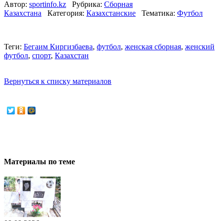
Автор:
sportinfo.kz
Рубрика:
Сборная
Казахстана
Категория:
Казахстанские
Тематика:
Футбол
Теги:
Бегаим Киргизбаева
,
футбол
,
женская сборная
,
женский
футбол
,
спорт
,
Казахстан
Вернуться к списку материалов
Материалы по теме