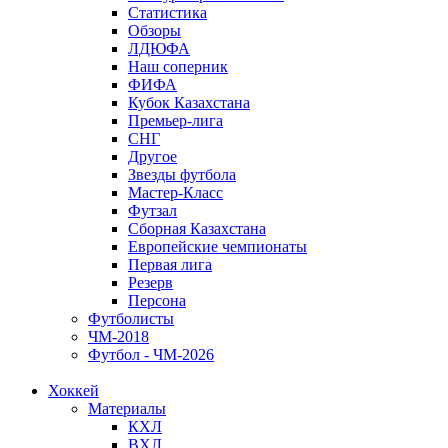
Статистика
Обзоры
ЛДЮФА
Наш соперник
ФИФА
Кубок Казахстана
Премьер-лига
СНГ
Другое
Звезды футбола
Мастер-Класс
Футзал
Сборная Казахстана
Европейские чемпионаты
Первая лига
Резерв
Персона
Футболисты
ЧМ-2018
Футбол - ЧМ-2026
Хоккей
Материалы
КХЛ
ВХЛ