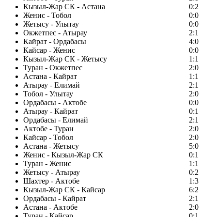
Кызыл-Жар СК - Астана
0:2
Женис - Тобол
0:0
Жетысу - Улытау
0:0
Окжетпес - Атырау
2:1
Кайрат - Ордабасы
4:0
Кайсар - Женис
0:0
Кызыл-Жар СК - Жетысу
1:1
Туран - Окжетпес
2:0
Астана - Кайрат
1:1
Атырау - Елимай
2:1
Тобол - Улытау
2:0
Ордабасы - Актобе
0:0
Атырау - Кайрат
0:1
Ордабасы - Елимай
2:1
Актобе - Туран
2:0
Кайсар - Тобол
2:0
Астана - Жетысу
5:0
Женис - Кызыл-Жар СК
0:1
Туран - Женис
1:1
Жетысу - Атырау
0:2
Шахтер - Актобе
1:3
Кызыл-Жар СК - Кайсар
6:2
Ордабасы - Кайрат
2:1
Астана - Актобе
2:0
Туран - Кайсар
0:1