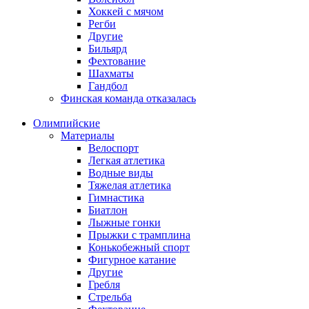
Хоккей с мячом
Регби
Другие
Бильярд
Фехтование
Шахматы
Гандбол
Финская команда отказалась
Олимпийские
Материалы
Велоспорт
Легкая атлетика
Водные виды
Тяжелая атлетика
Гимнастика
Биатлон
Лыжные гонки
Прыжки с трамплина
Конькобежный спорт
Фигурное катание
Другие
Гребля
Стрельба