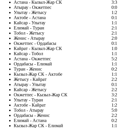
Астана - Кызыл-Жар СК
3:3
Атырау - Окжетпес
0:0
Улытау - Жетысу
1:2
Актобе - Астана
0:1
Кайсар - Улытау
1:1
Елимай - Туран
2:1
Тобол - Жетысу
2:1
Женис - Атырау
2:0
Окжетпес - Ордабасы
0:1
Кайрат - Кызыл-Жар СК
1:0
Кайсар - Тобол
1:1
Астана - Окжетпес
5:2
Ордабасы - Елимай
1:1
Туран - Женис
0:2
Кызыл-Жар СК - Актобе
1:1
Жетысу - Кайрат
2:2
Атырау - Улытау
0:1
Кайсар - Жетысу
2:2
Окжетпес - Кызыл-Жар СК
3:2
Улытау - Туран
2:1
Актобе - Кайрат
1:2
Тобол - Атырау
5:0
Ордабасы - Женис
2:2
Елимай - Астана
0:2
Кызыл-Жар СК - Елимай
1:1