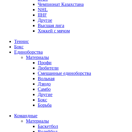
Чемпионат Казахстана
NHL
IIHF
Другое
Высшая лига
Хоккей с мячом
Теннис
Бокс
Единоборства
Материалы
Профи
Любители
Смешанные единоборства
Вольная
Дзюдо
Самбо
Другие
Бокс
Борьба
Командные
Материалы
Баскетбол
Волейбол