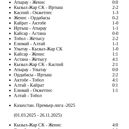
Атырау - Женис
0:0
Кызыл-Жар СК - Иртыш
2-2
Каспий - Окжетпес
1-3
Женис - Ордабасы
0-2
Кайрат - Актобе
1-0
Иртыш - Атырау
1-1
Кайсар - Астана
0-0
Тобол - Жетысу
2-2
Елимай - Алтай
1-1
Улытау - Кызыл-Жар СК
1-0
Кайсар - Женис
1:1
Астана - Жетысу
4:1
Кызыл-Жар СК - Каспий
2:1
Атырау - Улытау
0:0
Ордабасы - Иртыш
2:2
Актобе - Тобол
4:1
Алтай - Кайрат
0:1
Елимай - Окжетпес
1:1
Алтай - Тобол
Казахстан. Премьер-лига -2025
(01.03.2025 - 26.11.2025)
Кызыл-Жар СК - Женис
4:0