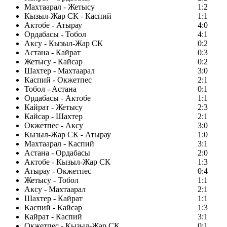
Махтаарал - Жетысу
1:2
Кызыл-Жар СК - Каспий
1:1
Актобе - Атырау
4:0
Ордабасы - Тобол
4:1
Аксу - Кызыл-Жар СК
0:2
Астана - Кайрат
0:3
Жетысу - Кайсар
0:2
Шахтер - Махтаарал
3:0
Каспий - Окжетпес
2:1
Тобол - Астана
0:1
Ордабасы - Актобе
1:1
Кайрат - Жетысу
2:3
Кайсар - Шахтер
2:1
Окжетпес - Аксу
3:0
Кызыл-Жар СК - Атырау
1:0
Махтаарал - Каспий
3:1
Астана - Ордабасы
2:0
Актобе - Кызыл-Жар СК
1:3
Атырау - Окжетпес
0:4
Жетысу - Тобол
1:1
Аксу - Махтаарал
2:1
Шахтер - Кайрат
1:1
Каспий - Кайсар
1:3
Кайрат - Каспий
3:1
Окжетпес - Кызыл-Жар СК
0:1