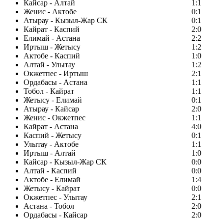
Кайсар - Алтай
1:1
Женис - Актобе
0:1
Атырау - Кызыл-Жар СК
0:1
Кайрат - Каспий
2:0
Елимай - Астана
2:2
Иртыш - Жетысу
1:2
Актобе - Каспий
1:0
Алтай - Улытау
1:2
Окжетпес - Иртыш
2:1
Ордабасы - Астана
1:1
Тобол - Кайрат
1:1
Жетысу - Елимай
0:1
Атырау - Кайсар
2:0
Женис - Окжетпес
1:1
Кайрат - Астана
4:0
Каспий - Жетысу
0:1
Улытау - Актобе
1:1
Иртыш - Алтай
1:0
Кайсар - Кызыл-Жар СК
0:0
Алтай - Каспий
0:0
Актобе - Елимай
1:4
Жетысу - Кайрат
0:0
Окжетпес - Улытау
2:1
Астана - Тобол
2:0
Ордабасы - Кайсар
2:0