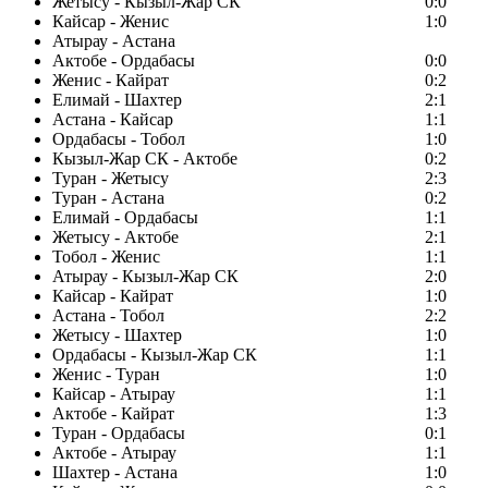
Жетысу - Кызыл-Жар СК
0:0
Кайсар - Женис
1:0
Атырау - Астана
Актобе - Ордабасы
0:0
Женис - Кайрат
0:2
Елимай - Шахтер
2:1
Астана - Кайсар
1:1
Ордабасы - Тобол
1:0
Кызыл-Жар СК - Актобе
0:2
Туран - Жетысу
2:3
Туран - Астана
0:2
Елимай - Ордабасы
1:1
Жетысу - Актобе
2:1
Тобол - Женис
1:1
Атырау - Кызыл-Жар СК
2:0
Кайсар - Кайрат
1:0
Астана - Тобол
2:2
Жетысу - Шахтер
1:0
Ордабасы - Кызыл-Жар СК
1:1
Женис - Туран
1:0
Кайсар - Атырау
1:1
Актобе - Кайрат
1:3
Туран - Ордабасы
0:1
Актобе - Атырау
1:1
Шахтер - Астана
1:0