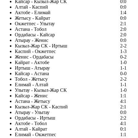
Кайсар - Кызыл-Жар СК
0:0
Алтай - Каспий
0:0
Актобе - Елимай
1:4
Жетысу - Кайрат
0:0
Окжетпес - Улытау
2:1
Астана - Тобол
2:0
Ордабасы - Кайсар
2:0
Атырау - Женис
0:0
Кызыл-Жар СК - Иртыш
2-2
Каспий - Окжетпес
1-3
Женис - Ордабасы
0-2
Кайрат - Актобе
1-0
Иртыш - Атырау
1-1
Кайсар - Астана
0-0
Тобол - Жетысу
2-2
Елимай - Алтай
1-1
Улытау - Кызыл-Жар СК
1-0
Кайсар - Женис
1:1
Астана - Жетысу
4:1
Кызыл-Жар СК - Каспий
2:1
Атырау - Улытау
0:0
Ордабасы - Иртыш
2:2
Актобе - Тобол
4:1
Алтай - Кайрат
0:1
Елимай - Окжетпес
1:1