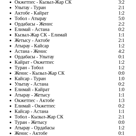
Окжетпес - Кызыл-Жар СК
3:2
Улытау - Туран
2:1
Актобе - Кайрат
1:2
Тобол - Атырау
5:0
Ордабасы - Женис
2:2
Елимай - Астана
0:2
Кызыл-Жар СК - Елимай
1:1
Жетысу - Актобе
2:1
Атырау - Кайсар
1:2
Астана - Женис
4:2
Ордабасы - Улытау
0:1
Кайрат - Окжетпес
1:2
Туран - Тобол
1:2
Женис - Кызыл-Жар СК
0:0
Кайсар - Туран
1:0
Улытау - Астана
0:2
Елимай - Кайрат
1:0
Атырау - Жетысу
1:1
Окжетпес - Актобе
1:3
Елимай - Окжетпес
0:2
Кайсар - Астана
1:1
Тобол - Кызыл-Жар СК
2:1
Туран - Жетысу
0:0
Атырау - Ордабасы
1:2
Женис - Актобе
0:1