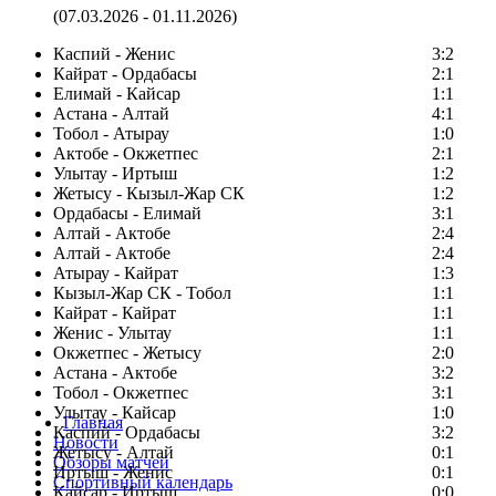
(07.03.2026 - 01.11.2026)
Каспий - Женис
3:2
Кайрат - Ордабасы
2:1
Елимай - Кайсар
1:1
Астана - Алтай
4:1
Тобол - Атырау
1:0
Актобе - Окжетпес
2:1
Улытау - Иртыш
1:2
Жетысу - Кызыл-Жар СК
1:2
Ордабасы - Елимай
3:1
Алтай - Актобе
2:4
Алтай - Актобе
2:4
Атырау - Кайрат
1:3
Кызыл-Жар СК - Тобол
1:1
Кайрат - Кайрат
1:1
Женис - Улытау
1:1
Окжетпес - Жетысу
2:0
Астана - Актобе
3:2
Тобол - Окжетпес
3:1
Улытау - Кайсар
1:0
Главная
Каспий - Ордабасы
3:2
Новости
Жетысу - Алтай
0:1
Обзоры матчей
Иртыш - Женис
0:1
Спортивный календарь
Кайсар - Иртыш
0:0