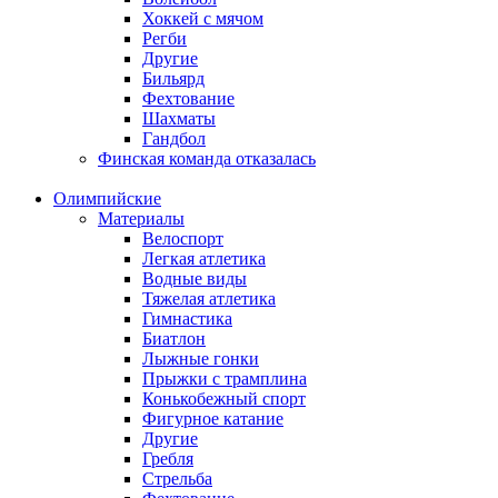
Хоккей с мячом
Регби
Другие
Бильярд
Фехтование
Шахматы
Гандбол
Финская команда отказалась
Олимпийские
Материалы
Велоспорт
Легкая атлетика
Водные виды
Тяжелая атлетика
Гимнастика
Биатлон
Лыжные гонки
Прыжки с трамплина
Конькобежный спорт
Фигурное катание
Другие
Гребля
Стрельба