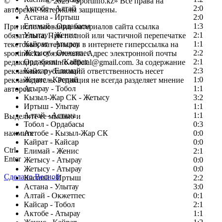
©
Copyright
© 2025 «Sportinfo.kz» Все права на
Актобе - Алтай
2:0
авторские материалы защищены.
Астана - Иртыш
2:0
Елимай - Ордабасы
1:3
При использовании материалов сайта ссылка
Улытау - Женис
2:1
обязательна. При полной или частичной перепечатке
Кайрат - Атырау
1:1
текстовых материалов в интернете гиперссылка на
Жетысу - Окжетпес
2:2
sportinfo.kz обязательна. Адрес электронной почты
Ордабасы - Кайрат
2:1
редакции: sportinfo.official@gmail.com. За содержание
Кайсар - Елимай
2:3
рекламных публикаций ответственность несет
Женис - Каспий
1:0
рекламодатель. Редакция не всегда разделяет мнение
Атырау - Тобол
1:1
авторов.
Кызыл-Жар СК - Жетысу
3:2
Заметили ошибку в тексте?
Иртыш - Улытау
1:1
Алтай - Астана
1:1
Выделите ее мышью и
Тобол - Ордабасы
0:3
нажмите
Актобе - Кызыл-Жар СК
0:0
Кайрат - Кайсар
0:0
Ctrl
Елимай - Женис
2:1
Enter
Жетысу - Атырау
0:0
Жетысу - Атырау
0:0
Сделано Весной
Каспий - Иртыш
2:2
Астана - Улытау
3:0
Алтай - Окжетпес
0:1
Кайсар - Тобол
2:1
Актобе - Атырау
1:1