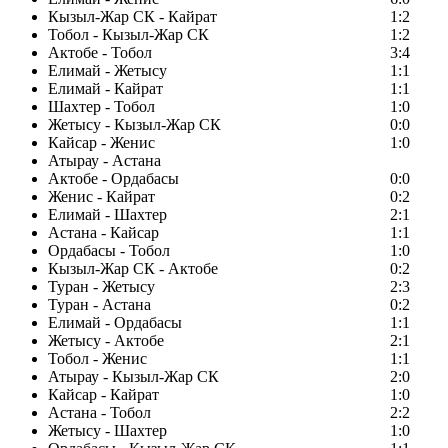
Кызыл-Жар СК - Кайрат
1:2
Тобол - Кызыл-Жар СК
1:2
Актобе - Тобол
3:4
Елимай - Жетысу
1:1
Елимай - Кайрат
1:1
Шахтер - Тобол
1:0
Жетысу - Кызыл-Жар СК
0:0
Кайсар - Женис
1:0
Атырау - Астана
Актобе - Ордабасы
0:0
Женис - Кайрат
0:2
Елимай - Шахтер
2:1
Астана - Кайсар
1:1
Ордабасы - Тобол
1:0
Кызыл-Жар СК - Актобе
0:2
Туран - Жетысу
2:3
Туран - Астана
0:2
Елимай - Ордабасы
1:1
Жетысу - Актобе
2:1
Тобол - Женис
1:1
Атырау - Кызыл-Жар СК
2:0
Кайсар - Кайрат
1:0
Астана - Тобол
2:2
Жетысу - Шахтер
1:0