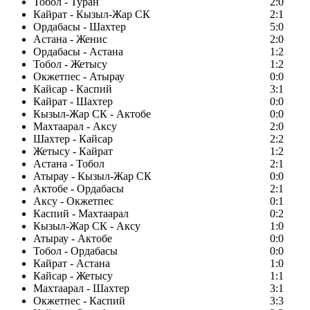
Тобол - Туран
2:0
Кайрат - Кызыл-Жар СК
2:1
Ордабасы - Шахтер
5:0
Астана - Женис
2:0
Ордабасы - Астана
1:2
Тобол - Жетысу
1:2
Окжетпес - Атырау
0:0
Кайсар - Каспий
3:1
Кайрат - Шахтер
0:0
Кызыл-Жар СК - Актобе
0:0
Махтаарал - Аксу
2:0
Шахтер - Кайсар
2:2
Жетысу - Кайрат
1:2
Астана - Тобол
2:1
Атырау - Кызыл-Жар СК
0:0
Актобе - Ордабасы
2:1
Аксу - Окжетпес
0:1
Каспий - Махтаарал
0:2
Кызыл-Жар СК - Аксу
1:0
Атырау - Актобе
0:0
Тобол - Ордабасы
0:0
Кайрат - Астана
1:0
Кайсар - Жетысу
1:1
Махтаарал - Шахтер
3:1
Окжетпес - Каспий
3:3