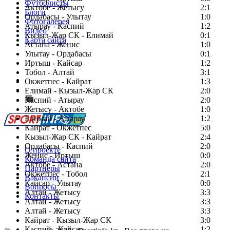
Футболисты
Актобе - Жетысу
2:1
Блоги
Ордабасы - Улытау
1:0
Фотогалерея
Атырау - Каспий
1:2
Видео
Кызыл-Жар СК - Елимай
0:1
Карта сайта
Астана - Женис
1:0
Улытау - Ордабасы
0:1
Иртыш - Кайсар
1:2
Тобол - Алтай
3:1
Есть идея?
Окжетпес - Кайрат
1:3
Сообщить о мероприятии
Елимай - Кызыл-Жар СК
2:0
Каспий - Атырау
Перейти на старый сайт
2:0
Жетысу - Актобе
1:0
Елимай - Атырау
1:2
Кайрат - Окжетпес
5:0
Кызыл-Жар СК - Кайрат
2:4
Ордабасы - Каспий
2:0
О проекте
Женис - Иртыш
0:0
Команда сайта
Актобе - Астана
2:0
Партнеры
Окжетпес - Тобол
2:1
Вакансии
Кайсар - Улытау
0:0
Вопросы
Алтай - Жетысу
3:3
Контакты
Алтай - Жетысу
3:3
Алтай - Жетысу
3:3
Кайрат - Кызыл-Жар СК
3:0
Каспий - Кайсар
1:2