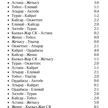
Астана - Жетысу
3:0
Тобол - Елимай
1:1
Атырау - Актобе
0:4
Туран - Кайрат
1:2
Кайсар - Окжетпес
2:2
Елимай - Кайсар
2:0
Актобе - Туран
2:1
Кызыл-Жар СК - Астана
0:2
Женис - Тобол
0:0
Жетысу - Улытау
0:0
Окжетпес - Атырау
2:1
Кайрат - Ордабасы
4:0
Кайсар - Женис
0:0
Кызыл-Жар СК - Жетысу
1:1
Туран - Окжетпес
2:0
Астана - Кайрат
1:1
Атырау - Елимай
2:1
Тобол - Улытау
2:0
Ордабасы - Актобе
0:0
Атырау - Кайрат
0:1
Ордабасы - Елимай
2:1
Актобе - Туран
2:0
Кайсар - Тобол
2:0
Астана - Жетысу
5:0
Женис - Кызыл-Жар СК
0:1