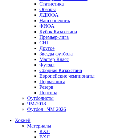
Статистика
Обзоры
ЛДЮФА
Наш соперник
ФИФА
Кубок Казахстана
Премьер-лига
СНГ
Другое
Звезды футбола
Мастер-Класс
Футзал
Сборная Казахстана
Европейские чемпионаты
Первая лига
Резерв
Персона
Футболисты
ЧМ-2018
Футбол - ЧМ-2026
Хоккей
Материалы
КХЛ
ВХЛ