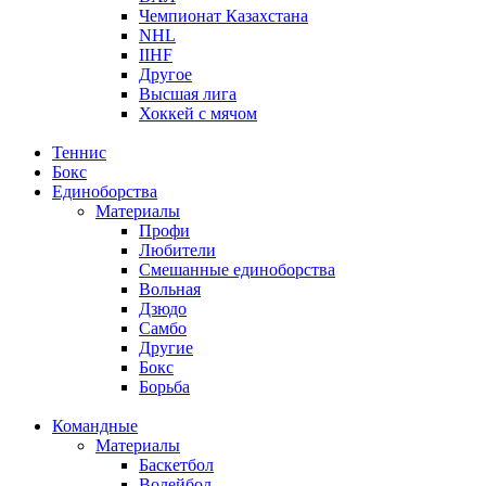
Чемпионат Казахстана
NHL
IIHF
Другое
Высшая лига
Хоккей с мячом
Теннис
Бокс
Единоборства
Материалы
Профи
Любители
Смешанные единоборства
Вольная
Дзюдо
Самбо
Другие
Бокс
Борьба
Командные
Материалы
Баскетбол
Волейбол