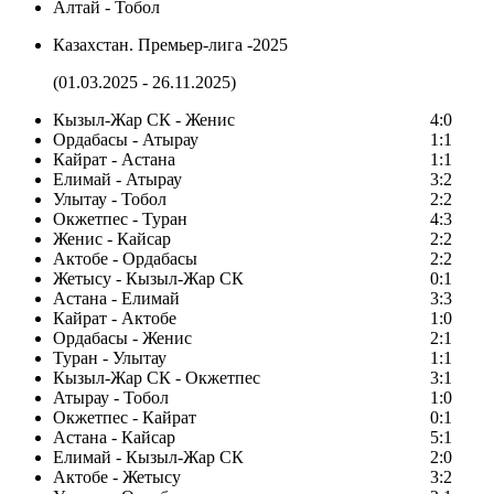
Алтай - Тобол
Казахстан. Премьер-лига -2025
(01.03.2025 - 26.11.2025)
Кызыл-Жар СК - Женис
4:0
Ордабасы - Атырау
1:1
Кайрат - Астана
1:1
Елимай - Атырау
3:2
Улытау - Тобол
2:2
Окжетпес - Туран
4:3
Женис - Кайсар
2:2
Актобе - Ордабасы
2:2
Жетысу - Кызыл-Жар СК
0:1
Астана - Елимай
3:3
Кайрат - Актобе
1:0
Ордабасы - Женис
2:1
Туран - Улытау
1:1
Кызыл-Жар СК - Окжетпес
3:1
Атырау - Тобол
1:0
Окжетпес - Кайрат
0:1
Астана - Кайсар
5:1
Елимай - Кызыл-Жар СК
2:0
Актобе - Жетысу
3:2