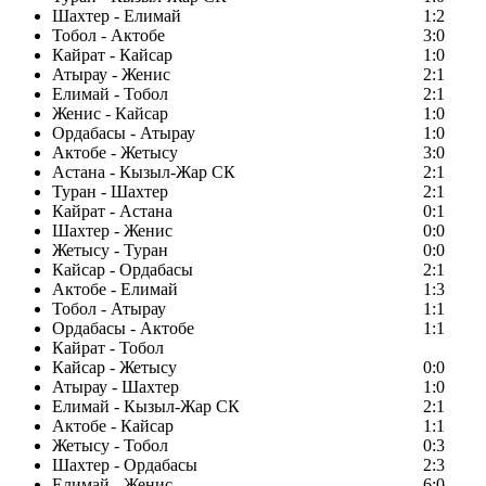
Шахтер - Елимай
1:2
Тобол - Актобе
3:0
Кайрат - Кайсар
1:0
Атырау - Женис
2:1
Елимай - Тобол
2:1
Женис - Кайсар
1:0
Ордабасы - Атырау
1:0
Актобе - Жетысу
3:0
Астана - Кызыл-Жар СК
2:1
Туран - Шахтер
2:1
Кайрат - Астана
0:1
Шахтер - Женис
0:0
Жетысу - Туран
0:0
Кайсар - Ордабасы
2:1
Актобе - Елимай
1:3
Тобол - Атырау
1:1
Ордабасы - Актобе
1:1
Кайрат - Тобол
Кайсар - Жетысу
0:0
Атырау - Шахтер
1:0
Елимай - Кызыл-Жар СК
2:1
Актобе - Кайсар
1:1
Жетысу - Тобол
0:3
Шахтер - Ордабасы
2:3
Елимай - Женис
6:0