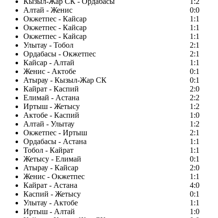
Кызыл-Жар СК - Ордабасы
1:2
Алтай - Женис
0:0
Окжетпес - Кайсар
1:1
Окжетпес - Кайсар
1:1
Окжетпес - Кайсар
1:1
Улытау - Тобол
2:1
Ордабасы - Окжетпес
2:1
Кайсар - Алтай
1:1
Женис - Актобе
0:1
Атырау - Кызыл-Жар СК
0:1
Кайрат - Каспий
2:0
Елимай - Астана
2:2
Иртыш - Жетысу
1:2
Актобе - Каспий
1:0
Алтай - Улытау
1:2
Окжетпес - Иртыш
2:1
Ордабасы - Астана
1:1
Тобол - Кайрат
1:1
Жетысу - Елимай
0:1
Атырау - Кайсар
2:0
Женис - Окжетпес
1:1
Кайрат - Астана
4:0
Каспий - Жетысу
0:1
Улытау - Актобе
1:1
Иртыш - Алтай
1:0