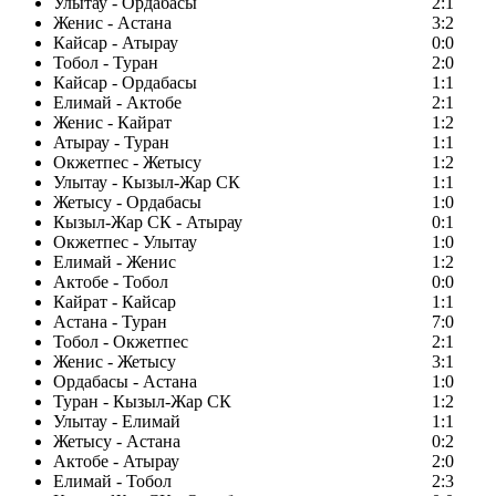
Улытау - Ордабасы
2:1
Женис - Астана
3:2
Кайсар - Атырау
0:0
Тобол - Туран
2:0
Кайсар - Ордабасы
1:1
Елимай - Актобе
2:1
Женис - Кайрат
1:2
Атырау - Туран
1:1
Окжетпес - Жетысу
1:2
Улытау - Кызыл-Жар СК
1:1
Жетысу - Ордабасы
1:0
Кызыл-Жар СК - Атырау
0:1
Окжетпес - Улытау
1:0
Елимай - Женис
1:2
Актобе - Тобол
0:0
Кайрат - Кайсар
1:1
Астана - Туран
7:0
Тобол - Окжетпес
2:1
Женис - Жетысу
3:1
Ордабасы - Астана
1:0
Туран - Кызыл-Жар СК
1:2
Улытау - Елимай
1:1
Жетысу - Астана
0:2
Актобе - Атырау
2:0
Елимай - Тобол
2:3