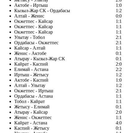
Актобе - Иртыш
1:0
Кызыл-Жар СК - Ордабасы
1:2
Алтай - Женис
0:0
Окжетпес - Кайсар
1:1
Окжетпес - Кайсар
1:1
Окжетпес - Кайсар
1:1
Улытау - Тобол
2:1
Ордабасы - Окжетпес
2:1
Кайсар - Алтай
1:1
Женис - Актобе
0:1
Атырау - Кызыл-Жар СК
0:1
Кайрат - Каспий
2:0
Елимай - Астана
2:2
Иртыш - Жетысу
1:2
Актобе - Каспий
1:0
Алтай - Улытау
1:2
Окжетпес - Иртыш
2:1
Ордабасы - Астана
1:1
Тобол - Кайрат
1:1
Жетысу - Елимай
0:1
Атырау - Кайсар
2:0
Женис - Окжетпес
1:1
Кайрат - Астана
4:0
Каспий - Жетысу
0:1