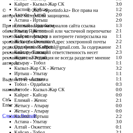
Кайрат - Кызыл-Жар СК
3:0
Каспий - Кайсар
1:2
©
Copyright
© 2025 «Sportinfo.kz» Все права на
Актобе - Алтай
2:0
авторские материалы защищены.
Астана - Иртыш
2:0
Елимай - Ордабасы
1:3
При использовании материалов сайта ссылка
Улытау - Женис
2:1
обязательна. При полной или частичной перепечатке
Кайрат - Атырау
1:1
текстовых материалов в интернете гиперссылка на
Жетысу - Окжетпес
2:2
sportinfo.kz обязательна. Адрес электронной почты
Ордабасы - Кайрат
2:1
редакции: sportinfo.official@gmail.com. За содержание
Кайсар - Елимай
2:3
рекламных публикаций ответственность несет
Женис - Каспий
1:0
рекламодатель. Редакция не всегда разделяет мнение
Атырау - Тобол
1:1
авторов.
Кызыл-Жар СК - Жетысу
3:2
Заметили ошибку в тексте?
Иртыш - Улытау
1:1
Алтай - Астана
1:1
Выделите ее мышью и
Тобол - Ордабасы
0:3
нажмите
Актобе - Кызыл-Жар СК
0:0
Кайрат - Кайсар
0:0
Ctrl
Елимай - Женис
2:1
Enter
Жетысу - Атырау
0:0
Жетысу - Атырау
0:0
Сделано Весной
Каспий - Иртыш
2:2
Астана - Улытау
3:0
Алтай - Окжетпес
0:1
Кайсар - Тобол
2:1