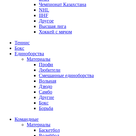
Чемпионат Казахстана
NHL
IIHF
Другое
Высшая лига
Хоккей с мячом
Теннис
Бокс
Единоборства
Материалы
Профи
Любители
Смешанные единоборства
Вольная
Дзюдо
Самбо
Другие
Бокс
Борьба
Командные
Материалы
Баскетбол
Волейбол