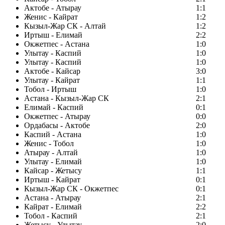
Актобе - Атырау
1:1
Женис - Кайрат
1:2
Кызыл-Жар СК - Алтай
1:2
Иртыш - Елимай
2:2
Окжетпес - Астана
1:0
Улытау - Каспий
1:0
Улытау - Каспий
1:0
Актобе - Кайсар
3:0
Улытау - Кайрат
1:1
Тобол - Иртыш
1:0
Астана - Кызыл-Жар СК
2:1
Елимай - Каспий
0:1
Окжетпес - Атырау
0:0
Ордабасы - Актобе
2:0
Каспий - Астана
1:0
Женис - Тобол
1:0
Атырау - Алтай
1:0
Улытау - Елимай
1:0
Кайсар - Жетысу
1:1
Иртыш - Кайрат
0:1
Кызыл-Жар СК - Окжетпес
0:1
Астана - Атырау
2:1
Кайрат - Елимай
2:2
Тобол - Каспий
2:1
Жетысу - Улытау
2:0