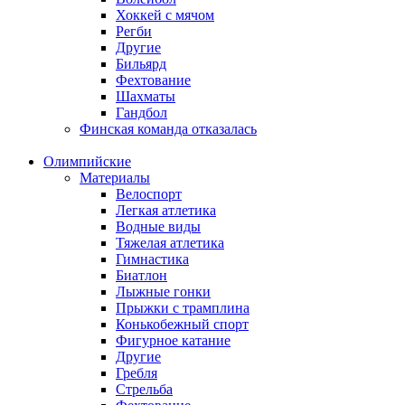
Хоккей с мячом
Регби
Другие
Бильярд
Фехтование
Шахматы
Гандбол
Финская команда отказалась
Олимпийские
Материалы
Велоспорт
Легкая атлетика
Водные виды
Тяжелая атлетика
Гимнастика
Биатлон
Лыжные гонки
Прыжки с трамплина
Конькобежный спорт
Фигурное катание
Другие
Гребля
Стрельба