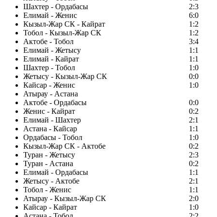
Шахтер - Ордабасы
2:3
Елимай - Женис
6:0
Кызыл-Жар СК - Кайрат
1:2
Тобол - Кызыл-Жар СК
1:2
Актобе - Тобол
3:4
Елимай - Жетысу
1:1
Елимай - Кайрат
1:1
Шахтер - Тобол
1:0
Жетысу - Кызыл-Жар СК
0:0
Кайсар - Женис
1:0
Атырау - Астана
Актобе - Ордабасы
0:0
Женис - Кайрат
0:2
Елимай - Шахтер
2:1
Астана - Кайсар
1:1
Ордабасы - Тобол
1:0
Кызыл-Жар СК - Актобе
0:2
Туран - Жетысу
2:3
Туран - Астана
0:2
Елимай - Ордабасы
1:1
Жетысу - Актобе
2:1
Тобол - Женис
1:1
Атырау - Кызыл-Жар СК
2:0
Кайсар - Кайрат
1:0
Астана - Тобол
2:2