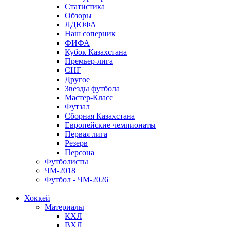
Статистика
Обзоры
ЛДЮФА
Наш соперник
ФИФА
Кубок Казахстана
Премьер-лига
СНГ
Другое
Звезды футбола
Мастер-Класс
Футзал
Сборная Казахстана
Европейские чемпионаты
Первая лига
Резерв
Персона
Футболисты
ЧМ-2018
Футбол - ЧМ-2026
Хоккей
Материалы
КХЛ
ВХЛ