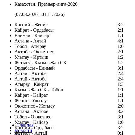
Казахстан. Премьер-лига-2026
(07.03.2026 - 01.11.2026)
Каспий - Женис
3:2
Кайрат - Ордабасы
2:1
Елимай - Кайсар
1:1
Астана - Алтай
4:1
Тобол - Атырау
1:0
Актобе - Окжетпес
2:1
Улытау - Иртыш
1:2
Жетысу - Кызыл-Жар СК
1:2
Ордабасы - Елимай
3:1
Алтай - Актобе
2:4
Алтай - Актобе
2:4
Атырау - Кайрат
1:3
Кызыл-Жар СК - Тобол
1:1
Кайрат - Кайрат
1:1
Женис - Улытау
1:1
Окжетпес - Жетысу
2:0
Астана - Актобе
3:2
Тобол - Окжетпес
3:1
Улытау - Кайсар
1:0
Главная
Каспий - Ордабасы
3:2
Новости
Жетысу - Алтай
0:1