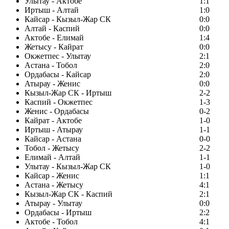
Улытау - Актобе
1:1
Иртыш - Алтай
1:0
Кайсар - Кызыл-Жар СК
0:0
Алтай - Каспий
0:0
Актобе - Елимай
1:4
Жетысу - Кайрат
0:0
Окжетпес - Улытау
2:1
Астана - Тобол
2:0
Ордабасы - Кайсар
2:0
Атырау - Женис
0:0
Кызыл-Жар СК - Иртыш
2-2
Каспий - Окжетпес
1-3
Женис - Ордабасы
0-2
Кайрат - Актобе
1-0
Иртыш - Атырау
1-1
Кайсар - Астана
0-0
Тобол - Жетысу
2-2
Елимай - Алтай
1-1
Улытау - Кызыл-Жар СК
1-0
Кайсар - Женис
1:1
Астана - Жетысу
4:1
Кызыл-Жар СК - Каспий
2:1
Атырау - Улытау
0:0
Ордабасы - Иртыш
2:2
Актобе - Тобол
4:1