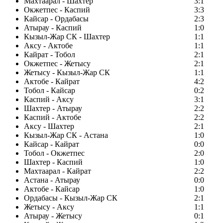
Махтаарал - Шахтер
3:1
Окжетпес - Каспий
3:3
Кайсар - Ордабасы
2:3
Атырау - Каспий
1:0
Кызыл-Жар СК - Шахтер
1:1
Аксу - Актобе
1:1
Кайрат - Тобол
2:1
Окжетпес - Жетысу
2:1
Жетысу - Кызыл-Жар СК
1:1
Актобе - Кайрат
4:2
Тобол - Кайсар
0:2
Каспий - Аксу
3:1
Шахтер - Атырау
2:2
Каспий - Актобе
2:2
Аксу - Шахтер
2:1
Кызыл-Жар СК - Астана
1:0
Кайсар - Кайрат
0:0
Тобол - Окжетпес
2:0
Шахтер - Каспий
1:0
Махтаарал - Кайрат
2:2
Астана - Атырау
0:0
Актобе - Кайсар
1:0
Ордабасы - Кызыл-Жар СК
2:1
Жетысу - Аксу
1:1
Атырау - Жетысу
0:1