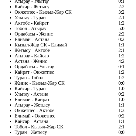
Атырау - Улытау
0:1
Кайсар - Жетысу
2:2
Окжетпес - Кызыл-Жар СК
3:2
Улытау - Туран
2:1
Актобе - Кайрат
1:2
Тобол - Атырау
5:0
Ордабасы - Женис
2:2
Елимай - Астана
0:2
Кызыл-Жар СК - Елимай
1:1
Жетысу - Актобе
2:1
Атырау - Кайсар
1:2
Астана - Женис
4:2
Ордабасы - Улытау
0:1
Кайрат - Окжетпес
1:2
Туран - Тобол
1:2
Женис - Кызыл-Жар СК
0:0
Кайсар - Туран
1:0
Улытау - Астана
0:2
Елимай - Кайрат
1:0
Атырау - Жетысу
1:1
Окжетпес - Актобе
1:3
Елимай - Окжетпес
0:2
Кайсар - Астана
1:1
Тобол - Кызыл-Жар СК
2:1
Туран - Жетысу
0:0