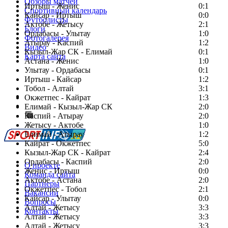
Обзоры матчей
Иртыш - Женис
0:1
Спортивный календарь
Кайсар - Иртыш
0:0
Футболисты
Актобе - Жетысу
2:1
Блоги
Ордабасы - Улытау
1:0
Фотогалерея
Атырау - Каспий
1:2
Видео
Кызыл-Жар СК - Елимай
0:1
Карта сайта
Астана - Женис
1:0
Улытау - Ордабасы
0:1
Иртыш - Кайсар
1:2
Тобол - Алтай
3:1
Есть идея?
Окжетпес - Кайрат
1:3
Сообщить о мероприятии
Елимай - Кызыл-Жар СК
2:0
Каспий - Атырау
Перейти на старый сайт
2:0
Жетысу - Актобе
1:0
Елимай - Атырау
1:2
Кайрат - Окжетпес
5:0
Кызыл-Жар СК - Кайрат
2:4
Ордабасы - Каспий
2:0
О проекте
Женис - Иртыш
0:0
Команда сайта
Актобе - Астана
2:0
Партнеры
Окжетпес - Тобол
2:1
Вакансии
Кайсар - Улытау
0:0
Вопросы
Алтай - Жетысу
3:3
Контакты
Алтай - Жетысу
3:3
Алтай - Жетысу
3:3