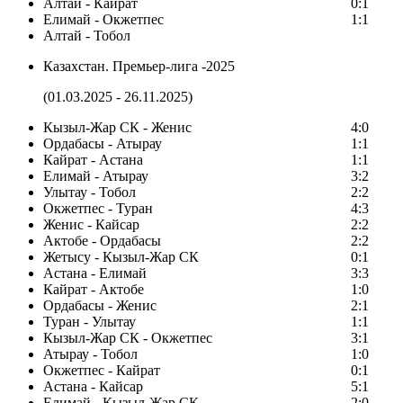
Алтай - Кайрат
0:1
Елимай - Окжетпес
1:1
Алтай - Тобол
Казахстан. Премьер-лига -2025
(01.03.2025 - 26.11.2025)
Кызыл-Жар СК - Женис
4:0
Ордабасы - Атырау
1:1
Кайрат - Астана
1:1
Елимай - Атырау
3:2
Улытау - Тобол
2:2
Окжетпес - Туран
4:3
Женис - Кайсар
2:2
Актобе - Ордабасы
2:2
Жетысу - Кызыл-Жар СК
0:1
Астана - Елимай
3:3
Кайрат - Актобе
1:0
Ордабасы - Женис
2:1
Туран - Улытау
1:1
Кызыл-Жар СК - Окжетпес
3:1
Атырау - Тобол
1:0
Окжетпес - Кайрат
0:1
Астана - Кайсар
5:1
Елимай - Кызыл-Жар СК
2:0