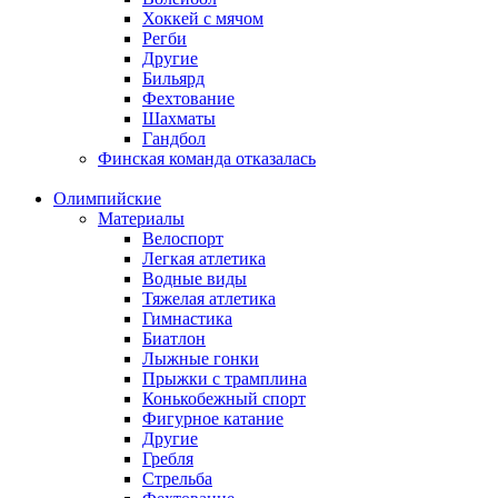
Хоккей с мячом
Регби
Другие
Бильярд
Фехтование
Шахматы
Гандбол
Финская команда отказалась
Олимпийские
Материалы
Велоспорт
Легкая атлетика
Водные виды
Тяжелая атлетика
Гимнастика
Биатлон
Лыжные гонки
Прыжки с трамплина
Конькобежный спорт
Фигурное катание
Другие
Гребля
Стрельба