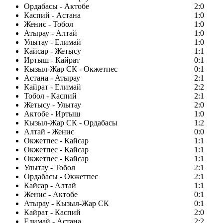
Ордабасы - Актобе
2:0
Каспий - Астана
1:0
Женис - Тобол
1:0
Атырау - Алтай
1:0
Улытау - Елимай
1:0
Кайсар - Жетысу
1:1
Иртыш - Кайрат
0:1
Кызыл-Жар СК - Окжетпес
0:1
Астана - Атырау
2:1
Кайрат - Елимай
2:2
Тобол - Каспий
2:1
Жетысу - Улытау
2:0
Актобе - Иртыш
1:0
Кызыл-Жар СК - Ордабасы
1:2
Алтай - Женис
0:0
Окжетпес - Кайсар
1:1
Окжетпес - Кайсар
1:1
Окжетпес - Кайсар
1:1
Улытау - Тобол
2:1
Ордабасы - Окжетпес
2:1
Кайсар - Алтай
1:1
Женис - Актобе
0:1
Атырау - Кызыл-Жар СК
0:1
Кайрат - Каспий
2:0
Елимай - Астана
2:2