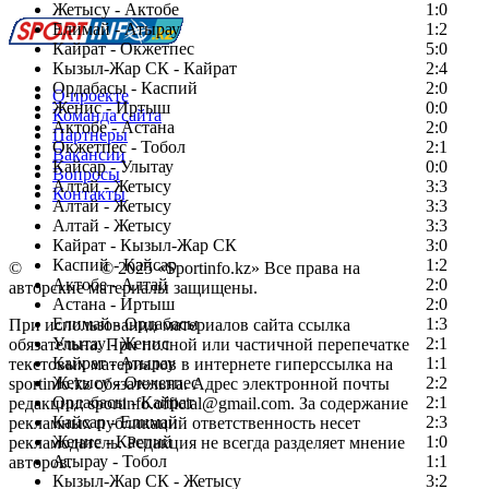
Жетысу - Актобе
1:0
Елимай - Атырау
1:2
Кайрат - Окжетпес
5:0
Кызыл-Жар СК - Кайрат
2:4
Ордабасы - Каспий
2:0
О проекте
Женис - Иртыш
0:0
Команда сайта
Актобе - Астана
2:0
Партнеры
Окжетпес - Тобол
2:1
Вакансии
Кайсар - Улытау
0:0
Вопросы
Алтай - Жетысу
3:3
Контакты
Алтай - Жетысу
3:3
Алтай - Жетысу
3:3
Кайрат - Кызыл-Жар СК
3:0
Каспий - Кайсар
1:2
©
Copyright
© 2025 «Sportinfo.kz» Все права на
Актобе - Алтай
2:0
авторские материалы защищены.
Астана - Иртыш
2:0
Елимай - Ордабасы
1:3
При использовании материалов сайта ссылка
Улытау - Женис
2:1
обязательна. При полной или частичной перепечатке
Кайрат - Атырау
1:1
текстовых материалов в интернете гиперссылка на
Жетысу - Окжетпес
2:2
sportinfo.kz обязательна. Адрес электронной почты
Ордабасы - Кайрат
2:1
редакции: sportinfo.official@gmail.com. За содержание
Кайсар - Елимай
2:3
рекламных публикаций ответственность несет
Женис - Каспий
1:0
рекламодатель. Редакция не всегда разделяет мнение
Атырау - Тобол
1:1
авторов.
Кызыл-Жар СК - Жетысу
3:2