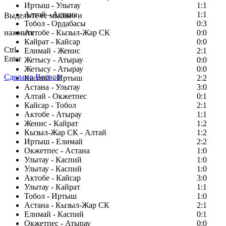
Заметили ошибку в тексте?
Иртыш - Улытау
1:1
Алтай - Астана
1:1
Выделите ее мышью и
Тобол - Ордабасы
0:3
нажмите
Актобе - Кызыл-Жар СК
0:0
Кайрат - Кайсар
0:0
Ctrl
Елимай - Женис
2:1
Enter
Жетысу - Атырау
0:0
Жетысу - Атырау
0:0
Сделано Весной
Каспий - Иртыш
2:2
Астана - Улытау
3:0
Алтай - Окжетпес
0:1
Кайсар - Тобол
2:1
Актобе - Атырау
1:1
Женис - Кайрат
1:2
Кызыл-Жар СК - Алтай
1:2
Иртыш - Елимай
2:2
Окжетпес - Астана
1:0
Улытау - Каспий
1:0
Улытау - Каспий
1:0
Актобе - Кайсар
3:0
Улытау - Кайрат
1:1
Тобол - Иртыш
1:0
Астана - Кызыл-Жар СК
2:1
Елимай - Каспий
0:1
Окжетпес - Атырау
0:0