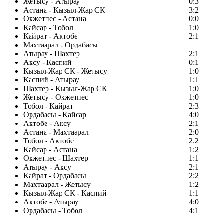
Жетысу - Атырау
0:3
Астана - Кызыл-Жар СК
3:2
Окжетпес - Астана
0:0
Кайсар - Тобол
1:0
Кайрат - Актобе
2:1
Махтаарал - Ордабасы
Атырау - Шахтер
2:1
Аксу - Каспий
0:1
Кызыл-Жар СК - Жетысу
1:0
Каспий - Атырау
1:1
Шахтер - Кызыл-Жар СК
1:0
Жетысу - Окжетпес
1:0
Тобол - Кайрат
2:3
Ордабасы - Кайсар
4:0
Актобе - Аксу
2:1
Астана - Махтаарал
2:0
Тобол - Актобе
2:2
Кайсар - Астана
1:2
Окжетпес - Шахтер
1:1
Атырау - Аксу
2:1
Кайрат - Ордабасы
2:2
Махтаарал - Жетысу
1:2
Кызыл-Жар СК - Каспий
1:1
Актобе - Атырау
4:0
Ордабасы - Тобол
4:1