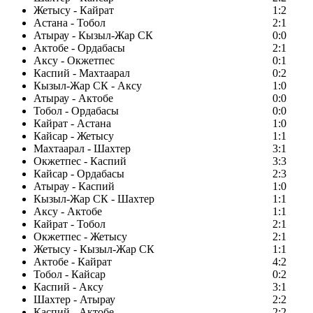
Жетысу - Кайрат
1:2
Астана - Тобол
2:1
Атырау - Кызыл-Жар СК
0:0
Актобе - Ордабасы
2:1
Аксу - Окжетпес
0:1
Каспий - Махтаарал
0:2
Кызыл-Жар СК - Аксу
1:0
Атырау - Актобе
0:0
Тобол - Ордабасы
0:0
Кайрат - Астана
1:0
Кайсар - Жетысу
1:1
Махтаарал - Шахтер
3:1
Окжетпес - Каспий
3:3
Кайсар - Ордабасы
2:3
Атырау - Каспий
1:0
Кызыл-Жар СК - Шахтер
1:1
Аксу - Актобе
1:1
Кайрат - Тобол
2:1
Окжетпес - Жетысу
2:1
Жетысу - Кызыл-Жар СК
1:1
Актобе - Кайрат
4:2
Тобол - Кайсар
0:2
Каспий - Аксу
3:1
Шахтер - Атырау
2:2
Каспий - Актобе
2:2