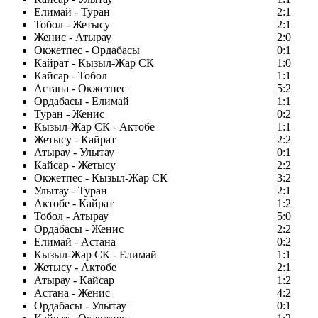
Елимай - Туран
2:1
Тобол - Жетысу
2:1
Женис - Атырау
2:0
Окжетпес - Ордабасы
0:1
Кайрат - Кызыл-Жар СК
1:0
Кайсар - Тобол
1:1
Астана - Окжетпес
5:2
Ордабасы - Елимай
1:1
Туран - Женис
0:2
Кызыл-Жар СК - Актобе
1:1
Жетысу - Кайрат
2:2
Атырау - Улытау
0:1
Кайсар - Жетысу
2:2
Окжетпес - Кызыл-Жар СК
3:2
Улытау - Туран
2:1
Актобе - Кайрат
1:2
Тобол - Атырау
5:0
Ордабасы - Женис
2:2
Елимай - Астана
0:2
Кызыл-Жар СК - Елимай
1:1
Жетысу - Актобе
2:1
Атырау - Кайсар
1:2
Астана - Женис
4:2
Ордабасы - Улытау
0:1