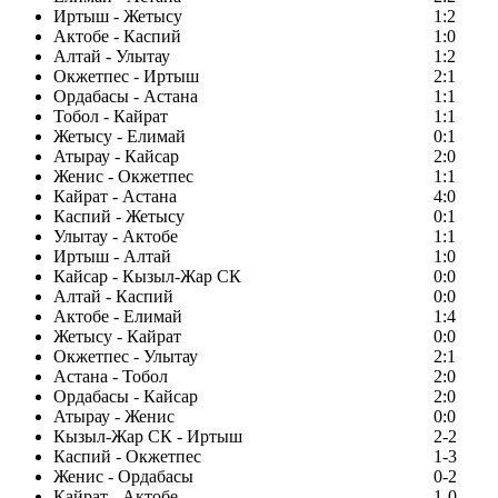
Иртыш - Жетысу
1:2
Актобе - Каспий
1:0
Алтай - Улытау
1:2
Окжетпес - Иртыш
2:1
Ордабасы - Астана
1:1
Тобол - Кайрат
1:1
Жетысу - Елимай
0:1
Атырау - Кайсар
2:0
Женис - Окжетпес
1:1
Кайрат - Астана
4:0
Каспий - Жетысу
0:1
Улытау - Актобе
1:1
Иртыш - Алтай
1:0
Кайсар - Кызыл-Жар СК
0:0
Алтай - Каспий
0:0
Актобе - Елимай
1:4
Жетысу - Кайрат
0:0
Окжетпес - Улытау
2:1
Астана - Тобол
2:0
Ордабасы - Кайсар
2:0
Атырау - Женис
0:0
Кызыл-Жар СК - Иртыш
2-2
Каспий - Окжетпес
1-3
Женис - Ордабасы
0-2
Кайрат - Актобе
1-0