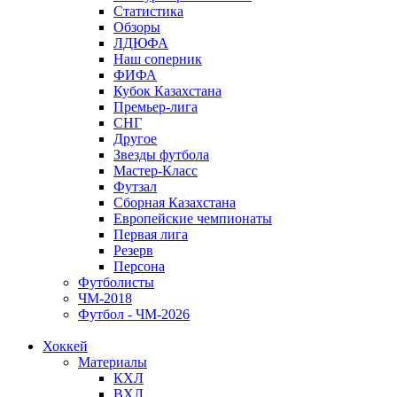
Статистика
Обзоры
ЛДЮФА
Наш соперник
ФИФА
Кубок Казахстана
Премьер-лига
СНГ
Другое
Звезды футбола
Мастер-Класс
Футзал
Сборная Казахстана
Европейские чемпионаты
Первая лига
Резерв
Персона
Футболисты
ЧМ-2018
Футбол - ЧМ-2026
Хоккей
Материалы
КХЛ
ВХЛ