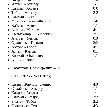
Иртыш - Атырау
1-1
Кайсар - Астана
0-0
Тобол - Жетысу
2-2
Елимай - Алтай
1-1
Улытау - Кызыл-Жар СК
1-0
Кайсар - Женис
1:1
Астана - Жетысу
4:1
Кызыл-Жар СК - Каспий
2:1
Атырау - Улытау
0:0
Ордабасы - Иртыш
2:2
Актобе - Тобол
4:1
Алтай - Кайрат
0:1
Елимай - Окжетпес
1:1
Алтай - Тобол
Казахстан. Премьер-лига -2025
(01.03.2025 - 26.11.2025)
Кызыл-Жар СК - Женис
4:0
Ордабасы - Атырау
1:1
Кайрат - Астана
1:1
Елимай - Атырау
3:2
Улытау - Тобол
2:2
Окжетпес - Туран
4:3