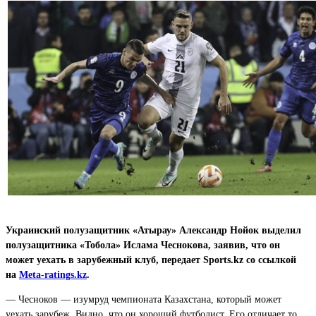
Украинский полузащитник «Атырау» Александр Нойок выделил
полузащитника «Тобола» Ислама Чеснокова, заявив, что он
может уехать в зарубежный клуб, передает Sports.kz со ссылкой
на
Meta-ratings.kz
.
— Чесноков — изумруд чемпионата Казахстана, который может
уехать зарубеж. Видно, что он хороший футболист. Его отличает то,