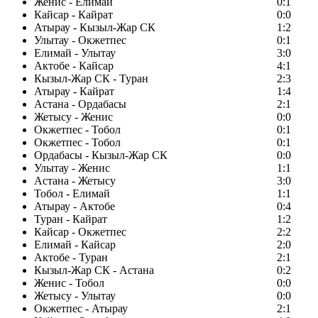
Женис - Елимай
0:1
Кайсар - Кайрат
0:0
Атырау - Кызыл-Жар СК
1:2
Улытау - Окжетпес
0:1
Елимай - Улытау
3:0
Актобе - Кайсар
4:1
Кызыл-Жар СК - Туран
2:3
Атырау - Кайрат
1:4
Астана - Ордабасы
2:1
Жетысу - Женис
0:0
Окжетпес - Тобол
0:1
Окжетпес - Тобол
0:1
Ордабасы - Кызыл-Жар СК
0:0
Улытау - Женис
1:1
Астана - Жетысу
3:0
Тобол - Елимай
1:1
Атырау - Актобе
0:4
Туран - Кайрат
1:2
Кайсар - Окжетпес
2:2
Елимай - Кайсар
2:0
Актобе - Туран
2:1
Кызыл-Жар СК - Астана
0:2
Женис - Тобол
0:0
Жетысу - Улытау
0:0
Окжетпес - Атырау
2:1