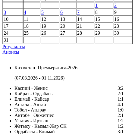
1
2
3
4
5
6
7
8
9
10
11
12
13
14
15
16
17
18
19
20
21
22
23
24
25
26
27
28
29
30
31
Результаты
Анонсы
Казахстан. Премьер-лига-2026
(07.03.2026 - 01.11.2026)
Каспий - Женис
3:2
Кайрат - Ордабасы
2:1
Елимай - Кайсар
1:1
Астана - Алтай
4:1
Тобол - Атырау
1:0
Актобе - Окжетпес
2:1
Улытау - Иртыш
1:2
Жетысу - Кызыл-Жар СК
1:2
Ордабасы - Елимай
3:1