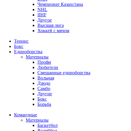
Чемпионат Казахстана
NHL
IIHF
Другое
Высшая лига
Хоккей с мячом
Теннис
Бокс
Единоборства
Материалы
Профи
Любители
Смешанные единоборства
Вольная
Дзюдо
Самбо
Другие
Бокс
Борьба
Командные
Материалы
Баскетбол
Волейбол