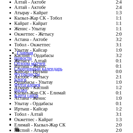
Алтай - Актобе
2:4
Алтай - Актобе
2:4
Атырау - Кайрат
1:3
Кызыл-Жар СК - Тобол
1:1
Кайрат - Кайрат
1:1
Женис - Улытау
1:1
Окжетпес - Жетысу
2:0
Астана - Актобе
3:2
Тобол - Окжетпес
3:1
Улытау - Кайсар
1:0
Главная
Каспий - Ордабасы
3:2
Новости
Жетысу - Алтай
0:1
Обзоры матчей
Иртыш - Женис
0:1
Спортивный календарь
Кайсар - Иртыш
0:0
Футболисты
Актобе - Жетысу
2:1
Блоги
Ордабасы - Улытау
1:0
Фотогалерея
Атырау - Каспий
1:2
Видео
Кызыл-Жар СК - Елимай
0:1
Карта сайта
Астана - Женис
1:0
Улытау - Ордабасы
0:1
Иртыш - Кайсар
1:2
Тобол - Алтай
3:1
Есть идея?
Окжетпес - Кайрат
1:3
Сообщить о мероприятии
Елимай - Кызыл-Жар СК
2:0
Каспий - Атырау
Перейти на старый сайт
2:0