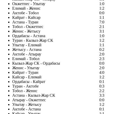
Окжетпес - Улытау
1:0
Елимай - Женис
1:2
Актобе - Тобол
0:0
Кайрат - Кайсар
1:1
Астана - Туран
7:0
Тобол - Окжетпес
2:1
Женис - Жетысу
3:1
Ордабасы - Астана
1:0
Туран - Кызыл-Жар СК
1:2
Улытау - Елимай
1:1
Жетысу - Астана
0:2
Актобе - Атырау
2:0
Елимай - Тобол
2:3
Кызыл-Жар СК - Ордабасы
0:0
Женис - Улытау
2:0
Кайрат - Туран
4:0
Кайсар - Елимай
1:2
Ордабасы - Кайрат
0:1
Туран - Актобе
0:3
Тобол - Женис
2:2
Астана - Кызыл-Жар СК
3:3
Атырау - Окжетпес
0:0
Улытау - Жетысу
1:2
Актобе - Астана
0:1
Кайсар - Улытау
1:1