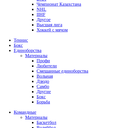
Чемпионат Казахстана
NHL
IIHF
Другое
Высшая лига
Хоккей с мячом
Теннис
Бокс
Единоборства
Материалы
Профи
Любители
Смешанные единоборства
Вольная
Дзюдо
Самбо
Другие
Бокс
Борьба
Командные
Материалы
Баскетбол
Волейбол