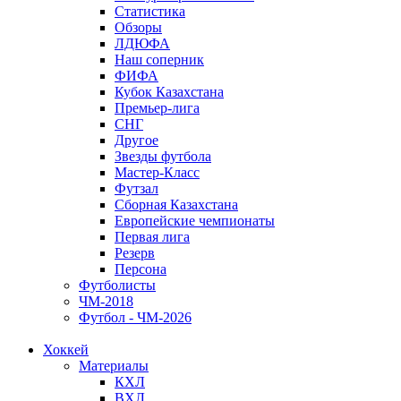
Статистика
Обзоры
ЛДЮФА
Наш соперник
ФИФА
Кубок Казахстана
Премьер-лига
СНГ
Другое
Звезды футбола
Мастер-Класс
Футзал
Сборная Казахстана
Европейские чемпионаты
Первая лига
Резерв
Персона
Футболисты
ЧМ-2018
Футбол - ЧМ-2026
Хоккей
Материалы
КХЛ
ВХЛ