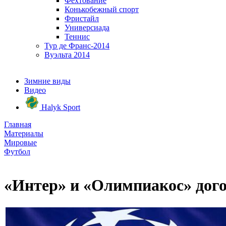
Фехтование
Конькобежный спорт
Фристайл
Универсиада
Теннис
Тур де Франс-2014
Вуэльта 2014
Зимние виды
Видео
Halyk Sport
Главная
Материалы
Мировые
Футбол
«Интер» и «Олимпиакос» дого