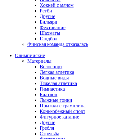
Хоккей с мячом
Регби
Другие
Бильярд
Фехтование
Шахматы
Гандбол
Финская команда отказалась
Олимпийские
Материалы
Велоспорт
Легкая атлетика
Водные виды
Тяжелая атлетика
Гимнастика
Биатлон
Лыжные гонки
Прыжки с трамплина
Конькобежный спорт
Фигурное катание
Другие
Гребля
Стрельба