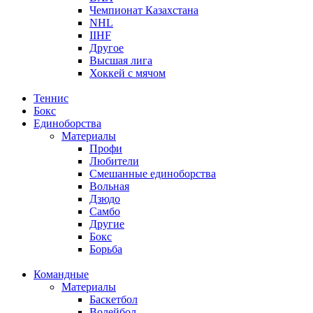
Чемпионат Казахстана
NHL
IIHF
Другое
Высшая лига
Хоккей с мячом
Теннис
Бокс
Единоборства
Материалы
Профи
Любители
Смешанные единоборства
Вольная
Дзюдо
Самбо
Другие
Бокс
Борьба
Командные
Материалы
Баскетбол
Волейбол