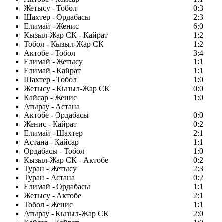
Жетысу - Тобол
0:3
Шахтер - Ордабасы
2:3
Елимай - Женис
6:0
Кызыл-Жар СК - Кайрат
1:2
Тобол - Кызыл-Жар СК
1:2
Актобе - Тобол
3:4
Елимай - Жетысу
1:1
Елимай - Кайрат
1:1
Шахтер - Тобол
1:0
Жетысу - Кызыл-Жар СК
0:0
Кайсар - Женис
1:0
Атырау - Астана
Актобе - Ордабасы
0:0
Женис - Кайрат
0:2
Елимай - Шахтер
2:1
Астана - Кайсар
1:1
Ордабасы - Тобол
1:0
Кызыл-Жар СК - Актобе
0:2
Туран - Жетысу
2:3
Туран - Астана
0:2
Елимай - Ордабасы
1:1
Жетысу - Актобе
2:1
Тобол - Женис
1:1
Атырау - Кызыл-Жар СК
2:0