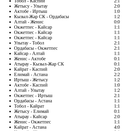
Тобол - Каспий
2:1
Жетысу - Улытау
2:0
Актобе - Иртыш
1:0
Кызыл-Жар СК - Ордабасы
1:2
Алтай - Женис
0:0
Окжетпес - Кайсар
1:1
Окжетпес - Кайсар
1:1
Окжетпес - Кайсар
1:1
Улытау - Тобол
2:1
Ордабасы - Окжетпес
2:1
Кайсар - Алтай
1:1
Женис - Актобе
0:1
Атырау - Кызыл-Жар СК
0:1
Кайрат - Каспий
2:0
Елимай - Астана
2:2
Иртыш - Жетысу
1:2
Актобе - Каспий
1:0
Алтай - Улытау
1:2
Окжетпес - Иртыш
2:1
Ордабасы - Астана
1:1
Тобол - Кайрат
1:1
Жетысу - Елимай
0:1
Атырау - Кайсар
2:0
Женис - Окжетпес
1:1
Кайрат - Астана
4:0