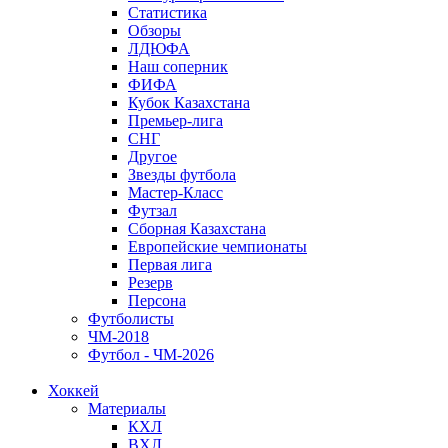
Статистика
Обзоры
ЛДЮФА
Наш соперник
ФИФА
Кубок Казахстана
Премьер-лига
СНГ
Другое
Звезды футбола
Мастер-Класс
Футзал
Сборная Казахстана
Европейские чемпионаты
Первая лига
Резерв
Персона
Футболисты
ЧМ-2018
Футбол - ЧМ-2026
Хоккей
Материалы
КХЛ
ВХЛ