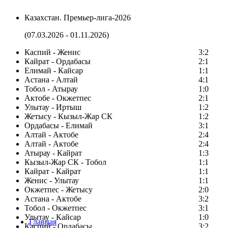
Казахстан. Премьер-лига-2026
(07.03.2026 - 01.11.2026)
Каспий - Женис
3:2
Кайрат - Ордабасы
2:1
Елимай - Кайсар
1:1
Астана - Алтай
4:1
Тобол - Атырау
1:0
Актобе - Окжетпес
2:1
Улытау - Иртыш
1:2
Жетысу - Кызыл-Жар СК
1:2
Ордабасы - Елимай
3:1
Алтай - Актобе
2:4
Алтай - Актобе
2:4
Атырау - Кайрат
1:3
Кызыл-Жар СК - Тобол
1:1
Кайрат - Кайрат
1:1
Женис - Улытау
1:1
Окжетпес - Жетысу
2:0
Астана - Актобе
3:2
Тобол - Окжетпес
3:1
Улытау - Кайсар
1:0
Главная
Каспий - Ордабасы
3:2