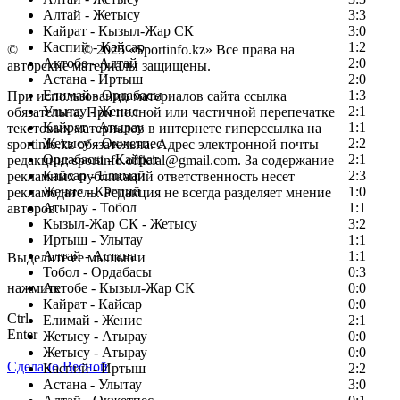
Алтай - Жетысу
3:3
Кайрат - Кызыл-Жар СК
3:0
Каспий - Кайсар
1:2
©
Copyright
© 2025 «Sportinfo.kz» Все права на
Актобе - Алтай
2:0
авторские материалы защищены.
Астана - Иртыш
2:0
Елимай - Ордабасы
1:3
При использовании материалов сайта ссылка
Улытау - Женис
2:1
обязательна. При полной или частичной перепечатке
Кайрат - Атырау
1:1
текстовых материалов в интернете гиперссылка на
Жетысу - Окжетпес
2:2
sportinfo.kz обязательна. Адрес электронной почты
Ордабасы - Кайрат
2:1
редакции: sportinfo.official@gmail.com. За содержание
Кайсар - Елимай
2:3
рекламных публикаций ответственность несет
Женис - Каспий
1:0
рекламодатель. Редакция не всегда разделяет мнение
Атырау - Тобол
1:1
авторов.
Кызыл-Жар СК - Жетысу
3:2
Заметили ошибку в тексте?
Иртыш - Улытау
1:1
Алтай - Астана
1:1
Выделите ее мышью и
Тобол - Ордабасы
0:3
нажмите
Актобе - Кызыл-Жар СК
0:0
Кайрат - Кайсар
0:0
Ctrl
Елимай - Женис
2:1
Enter
Жетысу - Атырау
0:0
Жетысу - Атырау
0:0
Сделано Весной
Каспий - Иртыш
2:2
Астана - Улытау
3:0