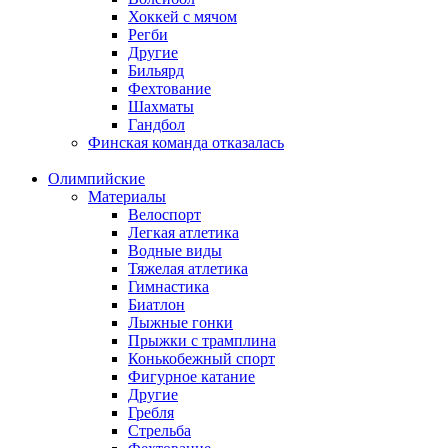
Хоккей с мячом
Регби
Другие
Бильярд
Фехтование
Шахматы
Гандбол
Финская команда отказалась
Олимпийские
Материалы
Велоспорт
Легкая атлетика
Водные виды
Тяжелая атлетика
Гимнастика
Биатлон
Лыжные гонки
Прыжки с трамплина
Конькобежный спорт
Фигурное катание
Другие
Гребля
Стрельба