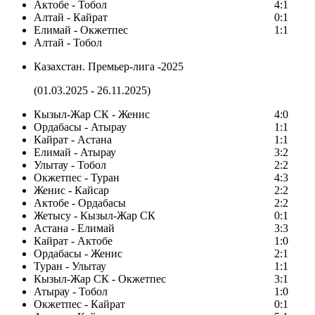
Актобе - Тобол
4:1
Алтай - Кайрат
0:1
Елимай - Окжетпес
1:1
Алтай - Тобол
Казахстан. Премьер-лига -2025
(01.03.2025 - 26.11.2025)
Кызыл-Жар СК - Женис
4:0
Ордабасы - Атырау
1:1
Кайрат - Астана
1:1
Елимай - Атырау
3:2
Улытау - Тобол
2:2
Окжетпес - Туран
4:3
Женис - Кайсар
2:2
Актобе - Ордабасы
2:2
Жетысу - Кызыл-Жар СК
0:1
Астана - Елимай
3:3
Кайрат - Актобе
1:0
Ордабасы - Женис
2:1
Туран - Улытау
1:1
Кызыл-Жар СК - Окжетпес
3:1
Атырау - Тобол
1:0
Окжетпес - Кайрат
0:1