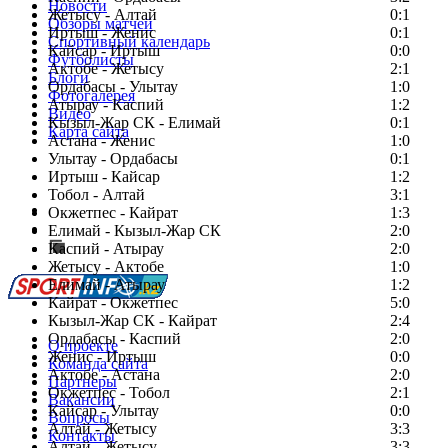
Новости
Жетысу - Алтай
0:1
Обзоры матчей
Иртыш - Женис
0:1
Спортивный календарь
Кайсар - Иртыш
0:0
Футболисты
Актобе - Жетысу
2:1
Блоги
Ордабасы - Улытау
1:0
Фотогалерея
Атырау - Каспий
1:2
Видео
Кызыл-Жар СК - Елимай
0:1
Карта сайта
Астана - Женис
1:0
Улытау - Ордабасы
0:1
Иртыш - Кайсар
1:2
Тобол - Алтай
3:1
Есть идея?
Окжетпес - Кайрат
1:3
Сообщить о мероприятии
Елимай - Кызыл-Жар СК
2:0
Каспий - Атырау
Перейти на старый сайт
2:0
Жетысу - Актобе
1:0
Елимай - Атырау
1:2
Кайрат - Окжетпес
5:0
Кызыл-Жар СК - Кайрат
2:4
Ордабасы - Каспий
2:0
О проекте
Женис - Иртыш
0:0
Команда сайта
Актобе - Астана
2:0
Партнеры
Окжетпес - Тобол
2:1
Вакансии
Кайсар - Улытау
0:0
Вопросы
Алтай - Жетысу
3:3
Контакты
Алтай - Жетысу
3:3