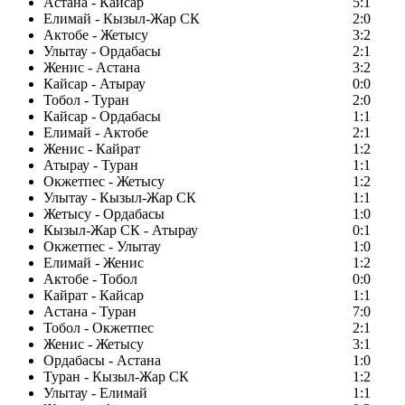
Астана - Кайсар
5:1
Елимай - Кызыл-Жар СК
2:0
Актобе - Жетысу
3:2
Улытау - Ордабасы
2:1
Женис - Астана
3:2
Кайсар - Атырау
0:0
Тобол - Туран
2:0
Кайсар - Ордабасы
1:1
Елимай - Актобе
2:1
Женис - Кайрат
1:2
Атырау - Туран
1:1
Окжетпес - Жетысу
1:2
Улытау - Кызыл-Жар СК
1:1
Жетысу - Ордабасы
1:0
Кызыл-Жар СК - Атырау
0:1
Окжетпес - Улытау
1:0
Елимай - Женис
1:2
Актобе - Тобол
0:0
Кайрат - Кайсар
1:1
Астана - Туран
7:0
Тобол - Окжетпес
2:1
Женис - Жетысу
3:1
Ордабасы - Астана
1:0
Туран - Кызыл-Жар СК
1:2
Улытау - Елимай
1:1