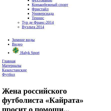
Фехтование
Конькобежный спорт
Фристайл
Универсиада
Теннис
Тур де Франс-2014
Вуэльта 2014
Зимние виды
Видео
Halyk Sport
Главная
Материалы
Казахстанские
Футбол
Жена российского
футболиста «Кайрата»
просит о помощи...