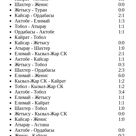
Шахтер - Женис
0:0
Жетысу - Туран
0:0
Кайсар - Ордабасы
2:1
Актобе - Елимай
1:3
Тобол - Атырау
1:1
Ордабасы - Актобе
1:1
Кайрат - Тобол
Кайсар - Жетысу
0:0
Атырау - Шахтер
1:0
Елимай - Кызыл-Жар СК
2:1
Актобе - Кайсар
1:1
Жетысу - Тобол
0:3
Шахтер - Ордабасы
2:3
Елимай - Женис
6:0
Кызыл-Жар СК - Кайрат
1:2
Тобол - Кызыл-Жар СК
1:2
Актобе - Тобол
3:4
Елимай - Жетысу
1:1
Елимай - Кайрат
1:1
Шахтер - Тобол
1:0
Жетысу - Кызыл-Жар СК
0:0
Кайсар - Женис
1:0
Атырау - Астана
Актобе - Ордабасы
0:0
Женис - Кайрат
0:2