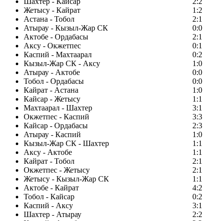
Шахтер - Кайсар
2:2
Жетысу - Кайрат
1:2
Астана - Тобол
2:1
Атырау - Кызыл-Жар СК
0:0
Актобе - Ордабасы
2:1
Аксу - Окжетпес
0:1
Каспий - Махтаарал
0:2
Кызыл-Жар СК - Аксу
1:0
Атырау - Актобе
0:0
Тобол - Ордабасы
0:0
Кайрат - Астана
1:0
Кайсар - Жетысу
1:1
Махтаарал - Шахтер
3:1
Окжетпес - Каспий
3:3
Кайсар - Ордабасы
2:3
Атырау - Каспий
1:0
Кызыл-Жар СК - Шахтер
1:1
Аксу - Актобе
1:1
Кайрат - Тобол
2:1
Окжетпес - Жетысу
2:1
Жетысу - Кызыл-Жар СК
1:1
Актобе - Кайрат
4:2
Тобол - Кайсар
0:2
Каспий - Аксу
3:1
Шахтер - Атырау
2:2