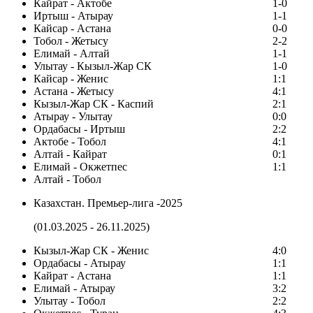
Кайрат - Актобе
1-0
Иртыш - Атырау
1-1
Кайсар - Астана
0-0
Тобол - Жетысу
2-2
Елимай - Алтай
1-1
Улытау - Кызыл-Жар СК
1-0
Кайсар - Женис
1:1
Астана - Жетысу
4:1
Кызыл-Жар СК - Каспий
2:1
Атырау - Улытау
0:0
Ордабасы - Иртыш
2:2
Актобе - Тобол
4:1
Алтай - Кайрат
0:1
Елимай - Окжетпес
1:1
Алтай - Тобол
Казахстан. Премьер-лига -2025
(01.03.2025 - 26.11.2025)
Кызыл-Жар СК - Женис
4:0
Ордабасы - Атырау
1:1
Кайрат - Астана
1:1
Елимай - Атырау
3:2
Улытау - Тобол
2:2