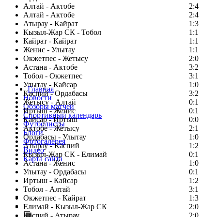
Алтай - Актобе
2:4
Алтай - Актобе
2:4
Атырау - Кайрат
1:3
Кызыл-Жар СК - Тобол
1:1
Кайрат - Кайрат
1:1
Женис - Улытау
1:1
Окжетпес - Жетысу
2:0
Астана - Актобе
3:2
Тобол - Окжетпес
3:1
Улытау - Кайсар
1:0
Главная
Каспий - Ордабасы
3:2
Новости
Жетысу - Алтай
0:1
Обзоры матчей
Иртыш - Женис
0:1
Спортивный календарь
Кайсар - Иртыш
0:0
Футболисты
Актобе - Жетысу
2:1
Блоги
Ордабасы - Улытау
1:0
Фотогалерея
Атырау - Каспий
1:2
Видео
Кызыл-Жар СК - Елимай
0:1
Карта сайта
Астана - Женис
1:0
Улытау - Ордабасы
0:1
Иртыш - Кайсар
1:2
Тобол - Алтай
3:1
Есть идея?
Окжетпес - Кайрат
1:3
Сообщить о мероприятии
Елимай - Кызыл-Жар СК
2:0
Каспий - Атырау
Перейти на старый сайт
2:0