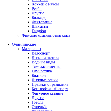
Хоккей с мячом
Регби
Другие
Бильярд
Фехтование
Шахматы
Гандбол
Финская команда отказалась
Олимпийские
Материалы
Велоспорт
Легкая атлетика
Водные виды
Тяжелая атлетика
Гимнастика
Биатлон
Лыжные гонки
Прыжки с трамплина
Конькобежный спорт
Фигурное катание
Другие
Гребля
Стрельба