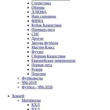
Статистика
Обзоры
ЛДЮФА
Наш соперник
ФИФА
Кубок Казахстана
Премьер-лига
СНГ
Другое
Звезды футбола
Мастер-Класс
Футзал
Сборная Казахстана
Европейские чемпионаты
Первая лига
Резерв
Персона
Футболисты
ЧМ-2018
Футбол - ЧМ-2026
Хоккей
Материалы
КХЛ
ВХЛ