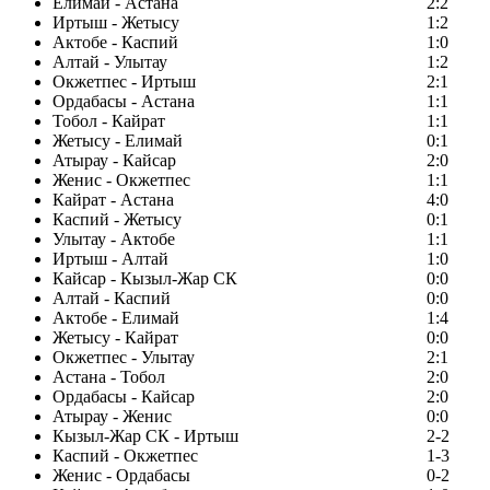
Елимай - Астана
2:2
Иртыш - Жетысу
1:2
Актобе - Каспий
1:0
Алтай - Улытау
1:2
Окжетпес - Иртыш
2:1
Ордабасы - Астана
1:1
Тобол - Кайрат
1:1
Жетысу - Елимай
0:1
Атырау - Кайсар
2:0
Женис - Окжетпес
1:1
Кайрат - Астана
4:0
Каспий - Жетысу
0:1
Улытау - Актобе
1:1
Иртыш - Алтай
1:0
Кайсар - Кызыл-Жар СК
0:0
Алтай - Каспий
0:0
Актобе - Елимай
1:4
Жетысу - Кайрат
0:0
Окжетпес - Улытау
2:1
Астана - Тобол
2:0
Ордабасы - Кайсар
2:0
Атырау - Женис
0:0
Кызыл-Жар СК - Иртыш
2-2
Каспий - Окжетпес
1-3
Женис - Ордабасы
0-2