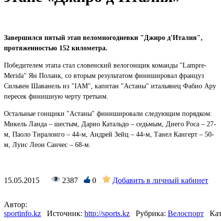
Завершился пятый этап веломногодневки "
Джиро д'Италия
",
протяженностью 152 километра.
Победителем этапа стал словенский велогонщик команды "Lampre-
Merida" Ян Поланк, со вторым результатом финишировал француз
Сильвен Шаванель из "IAM", капитан "Астаны" итальянец Фабио Ару
пересек финишную черту третьим.
Остальные гонщики "Астаны" финишировали следующим порядком:
Микель Ланда – шестым, Дарио Катальдо – седьмым, Диего Роса – 27-
м, Паоло Тиралонго – 44-м, Андрей Зейц – 44-м, Танел Кангерт – 50-
м, Луис Леон Санчес – 68-м.
15.05.2015
2387
0
Добавить в личный кабинет
Автор:
sportinfo.kz
Источник:
http://sports.kz
Рубрика:
Велоспорт
Кат