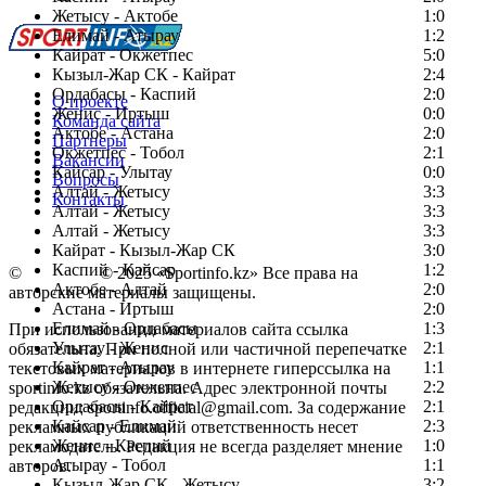
Жетысу - Актобе
1:0
Елимай - Атырау
1:2
Кайрат - Окжетпес
5:0
Кызыл-Жар СК - Кайрат
2:4
Ордабасы - Каспий
2:0
О проекте
Женис - Иртыш
0:0
Команда сайта
Актобе - Астана
2:0
Партнеры
Окжетпес - Тобол
2:1
Вакансии
Кайсар - Улытау
0:0
Вопросы
Алтай - Жетысу
3:3
Контакты
Алтай - Жетысу
3:3
Алтай - Жетысу
3:3
Кайрат - Кызыл-Жар СК
3:0
Каспий - Кайсар
1:2
©
Copyright
© 2025 «Sportinfo.kz» Все права на
Актобе - Алтай
2:0
авторские материалы защищены.
Астана - Иртыш
2:0
Елимай - Ордабасы
1:3
При использовании материалов сайта ссылка
Улытау - Женис
2:1
обязательна. При полной или частичной перепечатке
Кайрат - Атырау
1:1
текстовых материалов в интернете гиперссылка на
Жетысу - Окжетпес
2:2
sportinfo.kz обязательна. Адрес электронной почты
Ордабасы - Кайрат
2:1
редакции: sportinfo.official@gmail.com. За содержание
Кайсар - Елимай
2:3
рекламных публикаций ответственность несет
Женис - Каспий
1:0
рекламодатель. Редакция не всегда разделяет мнение
Атырау - Тобол
1:1
авторов.
Кызыл-Жар СК - Жетысу
3:2