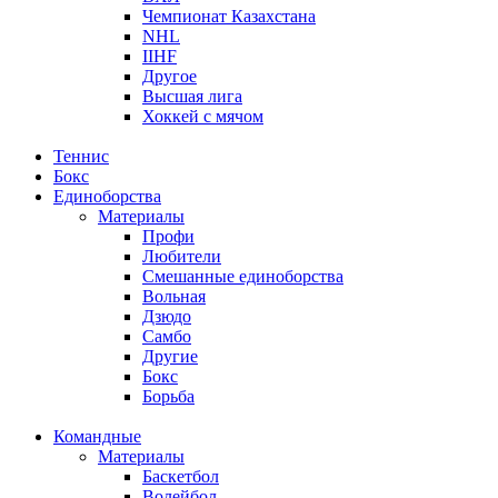
Чемпионат Казахстана
NHL
IIHF
Другое
Высшая лига
Хоккей с мячом
Теннис
Бокс
Единоборства
Материалы
Профи
Любители
Смешанные единоборства
Вольная
Дзюдо
Самбо
Другие
Бокс
Борьба
Командные
Материалы
Баскетбол
Волейбол