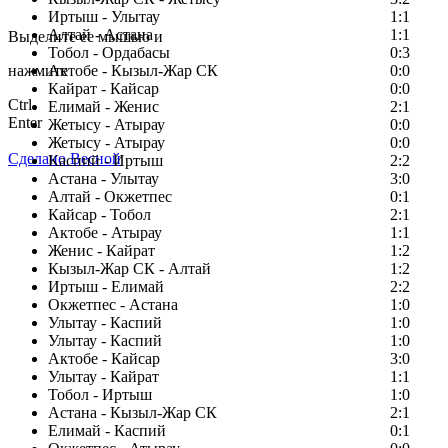
Заметили ошибку в тексте?
Иртыш - Улытау
1:1
Алтай - Астана
1:1
Выделите ее мышью и
Тобол - Ордабасы
0:3
нажмите
Актобе - Кызыл-Жар СК
0:0
Кайрат - Кайсар
0:0
Ctrl
Елимай - Женис
2:1
Enter
Жетысу - Атырау
0:0
Жетысу - Атырау
0:0
Сделано Весной
Каспий - Иртыш
2:2
Астана - Улытау
3:0
Алтай - Окжетпес
0:1
Кайсар - Тобол
2:1
Актобе - Атырау
1:1
Женис - Кайрат
1:2
Кызыл-Жар СК - Алтай
1:2
Иртыш - Елимай
2:2
Окжетпес - Астана
1:0
Улытау - Каспий
1:0
Улытау - Каспий
1:0
Актобе - Кайсар
3:0
Улытау - Кайрат
1:1
Тобол - Иртыш
1:0
Астана - Кызыл-Жар СК
2:1
Елимай - Каспий
0:1