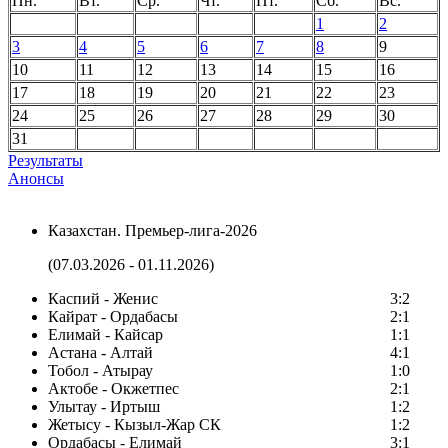
Пн.
Вт.
Ср.
Чт.
Пт.
Сб.
Вс.
1
2
3
4
5
6
7
8
9
10
11
12
13
14
15
16
17
18
19
20
21
22
23
24
25
26
27
28
29
30
31
Результаты
Анонсы
Казахстан. Премьер-лига-2026
(07.03.2026 - 01.11.2026)
Каспий - Женис
3:2
Кайрат - Ордабасы
2:1
Елимай - Кайсар
1:1
Астана - Алтай
4:1
Тобол - Атырау
1:0
Актобе - Окжетпес
2:1
Улытау - Иртыш
1:2
Жетысу - Кызыл-Жар СК
1:2
Ордабасы - Елимай
3:1