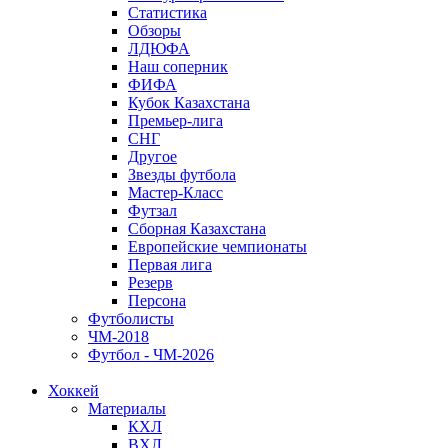
Статистика
Обзоры
ЛДЮФА
Наш соперник
ФИФА
Кубок Казахстана
Премьер-лига
СНГ
Другое
Звезды футбола
Мастер-Класс
Футзал
Сборная Казахстана
Европейские чемпионаты
Первая лига
Резерв
Персона
Футболисты
ЧМ-2018
Футбол - ЧМ-2026
Хоккей
Материалы
КХЛ
ВХЛ