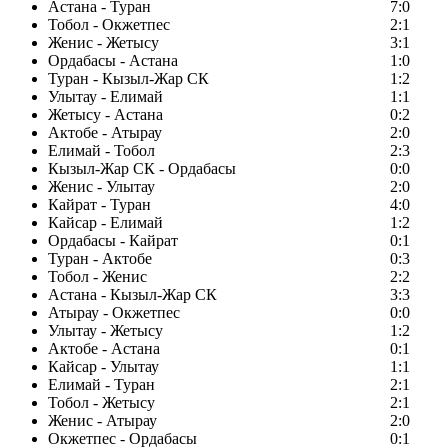
Астана - Туран
7:0
Тобол - Окжетпес
2:1
Женис - Жетысу
3:1
Ордабасы - Астана
1:0
Туран - Кызыл-Жар СК
1:2
Улытау - Елимай
1:1
Жетысу - Астана
0:2
Актобе - Атырау
2:0
Елимай - Тобол
2:3
Кызыл-Жар СК - Ордабасы
0:0
Женис - Улытау
2:0
Кайрат - Туран
4:0
Кайсар - Елимай
1:2
Ордабасы - Кайрат
0:1
Туран - Актобе
0:3
Тобол - Женис
2:2
Астана - Кызыл-Жар СК
3:3
Атырау - Окжетпес
0:0
Улытау - Жетысу
1:2
Актобе - Астана
0:1
Кайсар - Улытау
1:1
Елимай - Туран
2:1
Тобол - Жетысу
2:1
Женис - Атырау
2:0
Окжетпес - Ордабасы
0:1