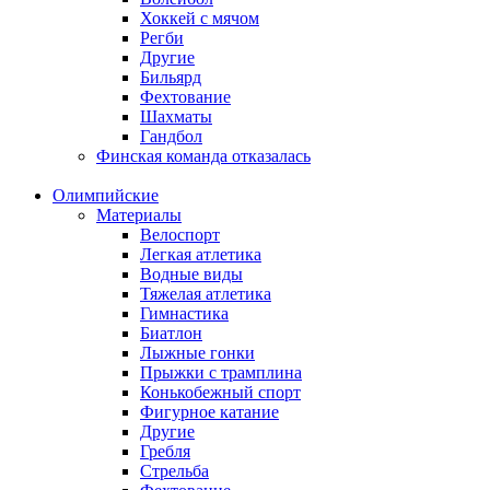
Хоккей с мячом
Регби
Другие
Бильярд
Фехтование
Шахматы
Гандбол
Финская команда отказалась
Олимпийские
Материалы
Велоспорт
Легкая атлетика
Водные виды
Тяжелая атлетика
Гимнастика
Биатлон
Лыжные гонки
Прыжки с трамплина
Конькобежный спорт
Фигурное катание
Другие
Гребля
Стрельба