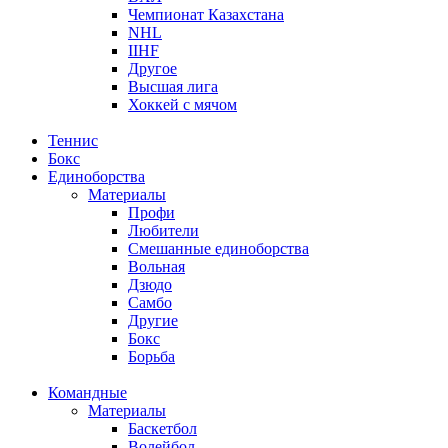
Чемпионат Казахстана
NHL
IIHF
Другое
Высшая лига
Хоккей с мячом
Теннис
Бокс
Единоборства
Материалы
Профи
Любители
Смешанные единоборства
Вольная
Дзюдо
Самбо
Другие
Бокс
Борьба
Командные
Материалы
Баскетбол
Волейбол