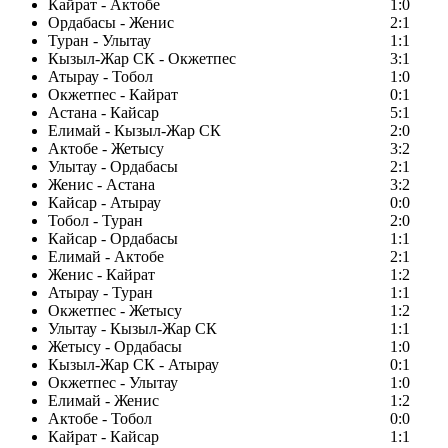
Кайрат - Актобе
1:0
Ордабасы - Женис
2:1
Туран - Улытау
1:1
Кызыл-Жар СК - Окжетпес
3:1
Атырау - Тобол
1:0
Окжетпес - Кайрат
0:1
Астана - Кайсар
5:1
Елимай - Кызыл-Жар СК
2:0
Актобе - Жетысу
3:2
Улытау - Ордабасы
2:1
Женис - Астана
3:2
Кайсар - Атырау
0:0
Тобол - Туран
2:0
Кайсар - Ордабасы
1:1
Елимай - Актобе
2:1
Женис - Кайрат
1:2
Атырау - Туран
1:1
Окжетпес - Жетысу
1:2
Улытау - Кызыл-Жар СК
1:1
Жетысу - Ордабасы
1:0
Кызыл-Жар СК - Атырау
0:1
Окжетпес - Улытау
1:0
Елимай - Женис
1:2
Актобе - Тобол
0:0
Кайрат - Кайсар
1:1