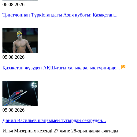
06.08.2026
Триатлоннан Түркістандағы Азия кубогы: Қазақстан...
05.08.2026
Қазақстан жүзуден АҚШ-тағы халықаралық турнирде...
05.08.2026
Данил Васильев шаңғымен тұғырдан секіруден...
Илья Мизерных кезеңді 27 және 28-орындарда аяқтады