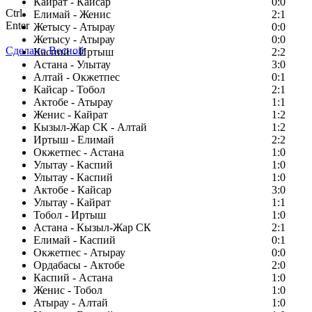
Кайрат - Кайсар
0:0
Ctrl
Елимай - Женис
2:1
Enter
Жетысу - Атырау
0:0
Жетысу - Атырау
0:0
Сделано Весной
Каспий - Иртыш
2:2
Астана - Улытау
3:0
Алтай - Окжетпес
0:1
Кайсар - Тобол
2:1
Актобе - Атырау
1:1
Женис - Кайрат
1:2
Кызыл-Жар СК - Алтай
1:2
Иртыш - Елимай
2:2
Окжетпес - Астана
1:0
Улытау - Каспий
1:0
Улытау - Каспий
1:0
Актобе - Кайсар
3:0
Улытау - Кайрат
1:1
Тобол - Иртыш
1:0
Астана - Кызыл-Жар СК
2:1
Елимай - Каспий
0:1
Окжетпес - Атырау
0:0
Ордабасы - Актобе
2:0
Каспий - Астана
1:0
Женис - Тобол
1:0
Атырау - Алтай
1:0