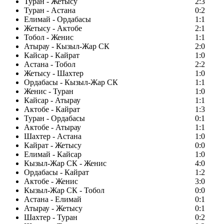
Туран - Жетысу
2:3
Туран - Астана
0:2
Елимай - Ордабасы
1:1
Жетысу - Актобе
2:1
Тобол - Женис
1:1
Атырау - Кызыл-Жар СК
2:0
Кайсар - Кайрат
1:0
Астана - Тобол
2:2
Жетысу - Шахтер
1:0
Ордабасы - Кызыл-Жар СК
1:1
Женис - Туран
1:0
Кайсар - Атырау
1:1
Актобе - Кайрат
1:3
Туран - Ордабасы
0:1
Актобе - Атырау
1:1
Шахтер - Астана
1:0
Кайрат - Жетысу
0:0
Елимай - Кайсар
1:0
Кызыл-Жар СК - Женис
4:0
Ордабасы - Кайрат
1:2
Актобе - Женис
3:0
Кызыл-Жар СК - Тобол
0:0
Астана - Елимай
0:1
Атырау - Жетысу
0:1
Шахтер - Туран
0:2