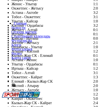
Женис - Улытау
1:1
Окжетпес - Жетысу
2:0
Астана - Актобе
3:2
Тобол - Окжетпес
3:1
Улытау - Кайсар
1:0
Главная
Каспий - Ордабасы
3:2
Новости
Жетысу - Алтай
0:1
Обзоры матчей
Иртыш - Женис
0:1
Спортивный календарь
Кайсар - Иртыш
0:0
Футболисты
Актобе - Жетысу
2:1
Блоги
Ордабасы - Улытау
1:0
Фотогалерея
Атырау - Каспий
1:2
Видео
Кызыл-Жар СК - Елимай
0:1
Карта сайта
Астана - Женис
1:0
Улытау - Ордабасы
0:1
Иртыш - Кайсар
1:2
Тобол - Алтай
3:1
Есть идея?
Окжетпес - Кайрат
1:3
Сообщить о мероприятии
Елимай - Кызыл-Жар СК
2:0
Каспий - Атырау
Перейти на старый сайт
2:0
Жетысу - Актобе
1:0
Елимай - Атырау
1:2
Кайрат - Окжетпес
5:0
Кызыл-Жар СК - Кайрат
2:4