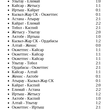
Улытау - Елимай
1:0
Кайсар - Жетысу
1:1
Иртыш - Кайрат
0:1
Кызыл-Жар СК - Окжетпес
0:1
Астана - Атырау
2:1
Кайрат - Елимай
2:2
Тобол - Каспий
2:1
Жетысу - Улытау
2:0
Актобе - Иртыш
1:0
Кызыл-Жар СК - Ордабасы
1:2
Алтай - Женис
0:0
Окжетпес - Кайсар
1:1
Окжетпес - Кайсар
1:1
Окжетпес - Кайсар
1:1
Улытау - Тобол
2:1
Ордабасы - Окжетпес
2:1
Кайсар - Алтай
1:1
Женис - Актобе
0:1
Атырау - Кызыл-Жар СК
0:1
Кайрат - Каспий
2:0
Елимай - Астана
2:2
Иртыш - Жетысу
1:2
Актобе - Каспий
1:0
Алтай - Улытау
1:2
Окжетпес - Иртыш
2:1