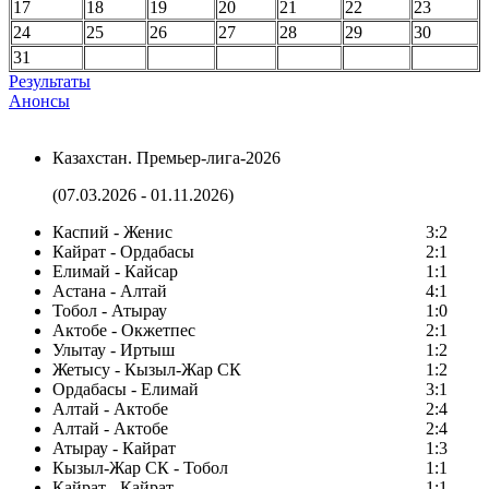
17
18
19
20
21
22
23
24
25
26
27
28
29
30
31
Результаты
Анонсы
Казахстан. Премьер-лига-2026
(07.03.2026 - 01.11.2026)
Каспий - Женис
3:2
Кайрат - Ордабасы
2:1
Елимай - Кайсар
1:1
Астана - Алтай
4:1
Тобол - Атырау
1:0
Актобе - Окжетпес
2:1
Улытау - Иртыш
1:2
Жетысу - Кызыл-Жар СК
1:2
Ордабасы - Елимай
3:1
Алтай - Актобе
2:4
Алтай - Актобе
2:4
Атырау - Кайрат
1:3
Кызыл-Жар СК - Тобол
1:1
Кайрат - Кайрат
1:1