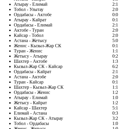
Атырау - Елимай
2:1
Тобол - Улытау
2:0
Ордабасы - Актобе
0:0
Атырау - Кайрат
0:1
Ордабасы - Елимай
2:1
Актобе - Туран
2:0
Кайсар - Тобол
2:0
Астана - Жетысу
5:0
Женис - Кызыл-Жар СК
0:1
Туран - Женис
1:1
Жетысу - Атырау
0:2
Шахтер - Актобе
1:3
Кызыл-Жар СК - Кайсар
6:2
Ордабасы - Кайрат
2:1
Астана - Актобе
2:0
Туран - Кайсар
0:1
Шахтер - Кызыл-Жар СК
1:1
Ордабасы - Женис
1:2
Атырау - Елимай
1:0
Жетысу - Кайрат
1:2
Кайсар - Шахтер
5:1
Елимай - Астана
0:3
Кызыл-Жар СК - Атырау
3:2
Тобол - Ордабасы
1:0
Женис - Жетысу
1:0