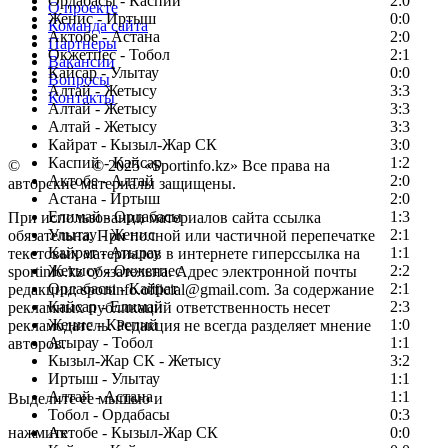
Ордабасы - Каспий
2:0
О проекте
Женис - Иртыш
0:0
Команда сайта
Актобе - Астана
2:0
Партнеры
Окжетпес - Тобол
2:1
Вакансии
Кайсар - Улытау
0:0
Вопросы
Алтай - Жетысу
3:3
Контакты
Алтай - Жетысу
3:3
Алтай - Жетысу
3:3
Кайрат - Кызыл-Жар СК
3:0
Каспий - Кайсар
1:2
©
Copyright
© 2025 «Sportinfo.kz» Все права на
Актобе - Алтай
2:0
авторские материалы защищены.
Астана - Иртыш
2:0
Елимай - Ордабасы
1:3
При использовании материалов сайта ссылка
Улытау - Женис
2:1
обязательна. При полной или частичной перепечатке
Кайрат - Атырау
1:1
текстовых материалов в интернете гиперссылка на
Жетысу - Окжетпес
2:2
sportinfo.kz обязательна. Адрес электронной почты
Ордабасы - Кайрат
2:1
редакции: sportinfo.official@gmail.com. За содержание
Кайсар - Елимай
2:3
рекламных публикаций ответственность несет
Женис - Каспий
1:0
рекламодатель. Редакция не всегда разделяет мнение
Атырау - Тобол
1:1
авторов.
Кызыл-Жар СК - Жетысу
3:2
Заметили ошибку в тексте?
Иртыш - Улытау
1:1
Алтай - Астана
1:1
Выделите ее мышью и
Тобол - Ордабасы
0:3
нажмите
Актобе - Кызыл-Жар СК
0:0