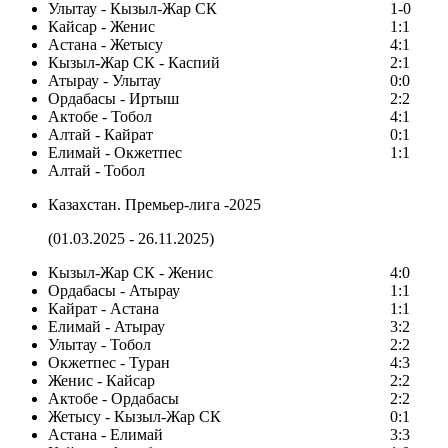
Улытау - Кызыл-Жар СК
1-0
Кайсар - Женис
1:1
Астана - Жетысу
4:1
Кызыл-Жар СК - Каспий
2:1
Атырау - Улытау
0:0
Ордабасы - Иртыш
2:2
Актобе - Тобол
4:1
Алтай - Кайрат
0:1
Елимай - Окжетпес
1:1
Алтай - Тобол
Казахстан. Премьер-лига -2025
(01.03.2025 - 26.11.2025)
Кызыл-Жар СК - Женис
4:0
Ордабасы - Атырау
1:1
Кайрат - Астана
1:1
Елимай - Атырау
3:2
Улытау - Тобол
2:2
Окжетпес - Туран
4:3
Женис - Кайсар
2:2
Актобе - Ордабасы
2:2
Жетысу - Кызыл-Жар СК
0:1
Астана - Елимай
3:3