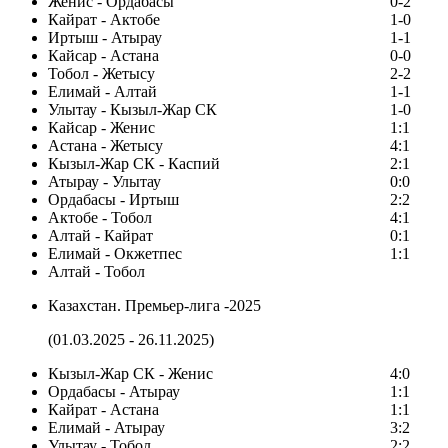
Женис - Ордабасы
0-2
Кайрат - Актобе
1-0
Иртыш - Атырау
1-1
Кайсар - Астана
0-0
Тобол - Жетысу
2-2
Елимай - Алтай
1-1
Улытау - Кызыл-Жар СК
1-0
Кайсар - Женис
1:1
Астана - Жетысу
4:1
Кызыл-Жар СК - Каспий
2:1
Атырау - Улытау
0:0
Ордабасы - Иртыш
2:2
Актобе - Тобол
4:1
Алтай - Кайрат
0:1
Елимай - Окжетпес
1:1
Алтай - Тобол
Казахстан. Премьер-лига -2025
(01.03.2025 - 26.11.2025)
Кызыл-Жар СК - Женис
4:0
Ордабасы - Атырау
1:1
Кайрат - Астана
1:1
Елимай - Атырау
3:2
Улытау - Тобол
2:2