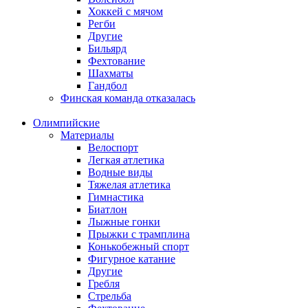
Хоккей с мячом
Регби
Другие
Бильярд
Фехтование
Шахматы
Гандбол
Финская команда отказалась
Олимпийские
Материалы
Велоспорт
Легкая атлетика
Водные виды
Тяжелая атлетика
Гимнастика
Биатлон
Лыжные гонки
Прыжки с трамплина
Конькобежный спорт
Фигурное катание
Другие
Гребля
Стрельба