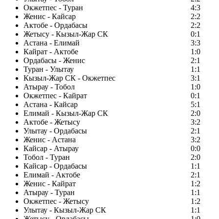
Окжетпес - Туран
4:3
Женис - Кайсар
2:2
Актобе - Ордабасы
2:2
Жетысу - Кызыл-Жар СК
0:1
Астана - Елимай
3:3
Кайрат - Актобе
1:0
Ордабасы - Женис
2:1
Туран - Улытау
1:1
Кызыл-Жар СК - Окжетпес
3:1
Атырау - Тобол
1:0
Окжетпес - Кайрат
0:1
Астана - Кайсар
5:1
Елимай - Кызыл-Жар СК
2:0
Актобе - Жетысу
3:2
Улытау - Ордабасы
2:1
Женис - Астана
3:2
Кайсар - Атырау
0:0
Тобол - Туран
2:0
Кайсар - Ордабасы
1:1
Елимай - Актобе
2:1
Женис - Кайрат
1:2
Атырау - Туран
1:1
Окжетпес - Жетысу
1:2
Улытау - Кызыл-Жар СК
1:1
Жетысу - Ордабасы
1:0