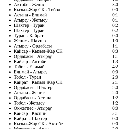
Актобе - Женис
3:0
Кызыл-Жар СК - Тобол
0:0
Астана - Елимай
0:1
Атырау - Жетысу
0:1
Шахтер - Туран
0:2
Шахтер - Туран
0:2
Туран - Кайрат
0:0
Женис - Шахтер
1:0
Атырау - Ордабасы
1:1
Кайсар - Кызыл-Жар СК
0:3
Ордабасы - Атырау
1:1
Кайсар - Актобе
1:3
Тобол - Елимай
4:2
Елимай - Атырау
0:0
Тобол - Туран
2:0
Кайрат - Кызыл-Жар СК
2:1
Ордабасы - Шахтер
5:0
Астана - Женис
2:0
Ордабасы - Астана
1:2
Тобол - Жетысу
1:2
Окжетпес - Атырау
0:0
Кайсар - Каспий
3:1
Кайрат - Шахтер
0:0
Кызыл-Жар СК - Актобе
0:0
Махтаарал - Аксу
2:0