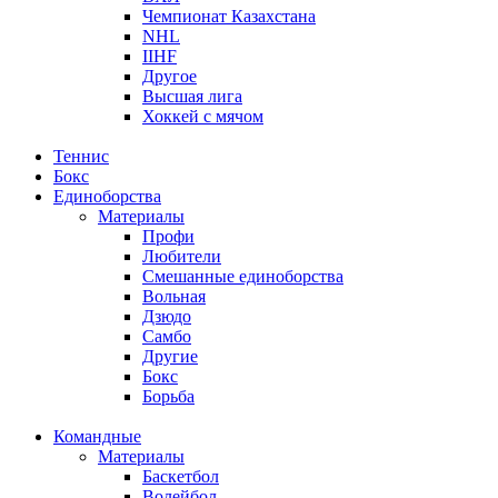
Чемпионат Казахстана
NHL
IIHF
Другое
Высшая лига
Хоккей с мячом
Теннис
Бокс
Единоборства
Материалы
Профи
Любители
Смешанные единоборства
Вольная
Дзюдо
Самбо
Другие
Бокс
Борьба
Командные
Материалы
Баскетбол
Волейбол