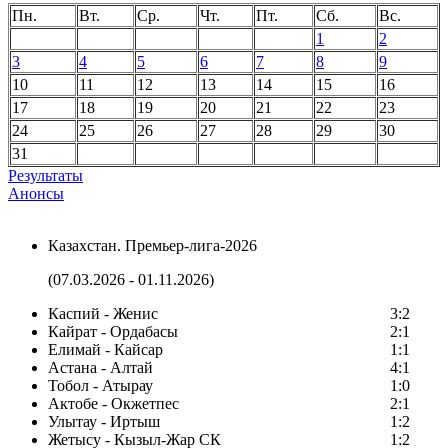
Пн.
Вт.
Ср.
Чт.
Пт.
Сб.
Вс.
1
2
3
4
5
6
7
8
9
10
11
12
13
14
15
16
17
18
19
20
21
22
23
24
25
26
27
28
29
30
31
Результаты
Анонсы
Казахстан. Премьер-лига-2026
(07.03.2026 - 01.11.2026)
Каспий - Женис
3:2
Кайрат - Ордабасы
2:1
Елимай - Кайсар
1:1
Астана - Алтай
4:1
Тобол - Атырау
1:0
Актобе - Окжетпес
2:1
Улытау - Иртыш
1:2
Жетысу - Кызыл-Жар СК
1:2