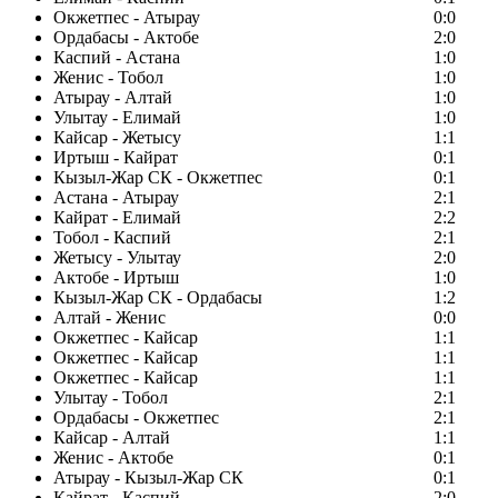
Окжетпес - Атырау
0:0
Ордабасы - Актобе
2:0
Каспий - Астана
1:0
Женис - Тобол
1:0
Атырау - Алтай
1:0
Улытау - Елимай
1:0
Кайсар - Жетысу
1:1
Иртыш - Кайрат
0:1
Кызыл-Жар СК - Окжетпес
0:1
Астана - Атырау
2:1
Кайрат - Елимай
2:2
Тобол - Каспий
2:1
Жетысу - Улытау
2:0
Актобе - Иртыш
1:0
Кызыл-Жар СК - Ордабасы
1:2
Алтай - Женис
0:0
Окжетпес - Кайсар
1:1
Окжетпес - Кайсар
1:1
Окжетпес - Кайсар
1:1
Улытау - Тобол
2:1
Ордабасы - Окжетпес
2:1
Кайсар - Алтай
1:1
Женис - Актобе
0:1
Атырау - Кызыл-Жар СК
0:1
Кайрат - Каспий
2:0