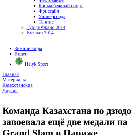
Фехтование
Конькобежный спорт
Фристайл
Универсиада
Теннис
Тур де Франс-2014
Вуэльта 2014
Зимние виды
Видео
Halyk Sport
Главная
Материалы
Казахстанские
Другие
Команда Казахстана по дзюдо
завоевала ещё две медали на
Grand Slam в Париже