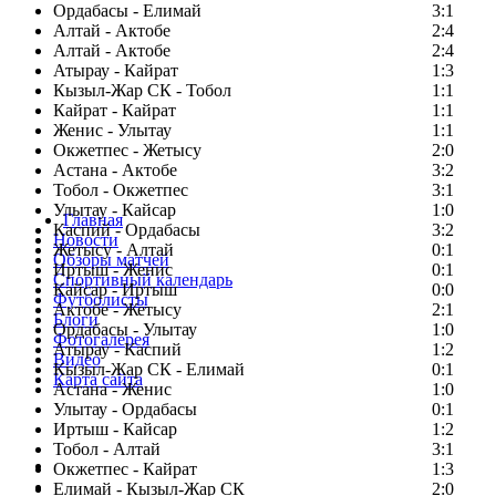
Ордабасы - Елимай
3:1
Алтай - Актобе
2:4
Алтай - Актобе
2:4
Атырау - Кайрат
1:3
Кызыл-Жар СК - Тобол
1:1
Кайрат - Кайрат
1:1
Женис - Улытау
1:1
Окжетпес - Жетысу
2:0
Астана - Актобе
3:2
Тобол - Окжетпес
3:1
Улытау - Кайсар
1:0
Главная
Каспий - Ордабасы
3:2
Новости
Жетысу - Алтай
0:1
Обзоры матчей
Иртыш - Женис
0:1
Спортивный календарь
Кайсар - Иртыш
0:0
Футболисты
Актобе - Жетысу
2:1
Блоги
Ордабасы - Улытау
1:0
Фотогалерея
Атырау - Каспий
1:2
Видео
Кызыл-Жар СК - Елимай
0:1
Карта сайта
Астана - Женис
1:0
Улытау - Ордабасы
0:1
Иртыш - Кайсар
1:2
Тобол - Алтай
3:1
Есть идея?
Окжетпес - Кайрат
1:3
Сообщить о мероприятии
Елимай - Кызыл-Жар СК
2:0