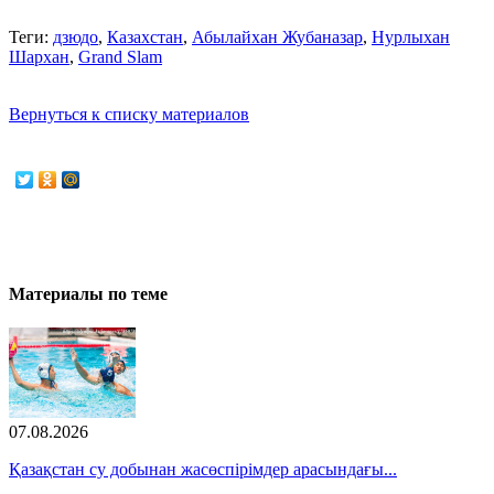
Теги:
дзюдо
,
Казахстан
,
Абылайхан Жубаназар
,
Нурлыхан
Шархан
,
Grand Slam
Вернуться к списку материалов
Материалы по теме
07.08.2026
Қазақстан су добынан жасөспірімдер арасындағы...