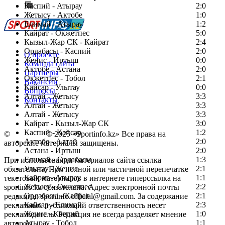
Каспий - Атырау
Перейти на старый сайт
2:0
Жетысу - Актобе
1:0
Елимай - Атырау
1:2
Кайрат - Окжетпес
5:0
Кызыл-Жар СК - Кайрат
2:4
Ордабасы - Каспий
2:0
О проекте
Женис - Иртыш
0:0
Команда сайта
Актобе - Астана
2:0
Партнеры
Окжетпес - Тобол
2:1
Вакансии
Кайсар - Улытау
0:0
Вопросы
Алтай - Жетысу
3:3
Контакты
Алтай - Жетысу
3:3
Алтай - Жетысу
3:3
Кайрат - Кызыл-Жар СК
3:0
Каспий - Кайсар
1:2
©
Copyright
© 2025 «Sportinfo.kz» Все права на
Актобе - Алтай
2:0
авторские материалы защищены.
Астана - Иртыш
2:0
Елимай - Ордабасы
1:3
При использовании материалов сайта ссылка
Улытау - Женис
2:1
обязательна. При полной или частичной перепечатке
Кайрат - Атырау
1:1
текстовых материалов в интернете гиперссылка на
Жетысу - Окжетпес
2:2
sportinfo.kz обязательна. Адрес электронной почты
Ордабасы - Кайрат
2:1
редакции: sportinfo.official@gmail.com. За содержание
Кайсар - Елимай
2:3
рекламных публикаций ответственность несет
Женис - Каспий
1:0
рекламодатель. Редакция не всегда разделяет мнение
Атырау - Тобол
1:1
авторов.