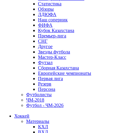
Статистика
Обзоры
ЛДЮФА
Наш соперник
ФИФА
Кубок Казахстана
Премьер-лига
СНГ
Другое
Звезды футбола
Мастер-Класс
Футзал
Сборная Казахстана
Европейские чемпионаты
Первая лига
Резерв
Персона
Футболисты
ЧМ-2018
Футбол - ЧМ-2026
Хоккей
Материалы
КХЛ
ВХЛ