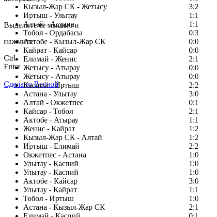
Кызыл-Жар СК - Жетысу
3:2
Заметили ошибку в тексте?
Иртыш - Улытау
1:1
Алтай - Астана
1:1
Выделите ее мышью и
Тобол - Ордабасы
0:3
нажмите
Актобе - Кызыл-Жар СК
0:0
Кайрат - Кайсар
0:0
Ctrl
Елимай - Женис
2:1
Enter
Жетысу - Атырау
0:0
Жетысу - Атырау
0:0
Сделано Весной
Каспий - Иртыш
2:2
Астана - Улытау
3:0
Алтай - Окжетпес
0:1
Кайсар - Тобол
2:1
Актобе - Атырау
1:1
Женис - Кайрат
1:2
Кызыл-Жар СК - Алтай
1:2
Иртыш - Елимай
2:2
Окжетпес - Астана
1:0
Улытау - Каспий
1:0
Улытау - Каспий
1:0
Актобе - Кайсар
3:0
Улытау - Кайрат
1:1
Тобол - Иртыш
1:0
Астана - Кызыл-Жар СК
2:1
Елимай - Каспий
0:1