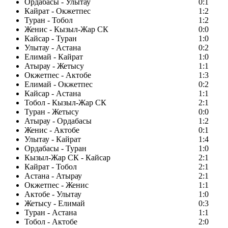
Ордабасы - Улытау
0:1
Кайрат - Окжетпес
1:2
Туран - Тобол
1:2
Женис - Кызыл-Жар СК
0:0
Кайсар - Туран
1:0
Улытау - Астана
0:2
Елимай - Кайрат
1:0
Атырау - Жетысу
1:1
Окжетпес - Актобе
1:3
Елимай - Окжетпес
0:2
Кайсар - Астана
1:1
Тобол - Кызыл-Жар СК
2:1
Туран - Жетысу
0:0
Атырау - Ордабасы
1:2
Женис - Актобе
0:1
Улытау - Кайрат
1:4
Ордабасы - Туран
1:0
Кызыл-Жар СК - Кайсар
2:1
Кайрат - Тобол
2:1
Астана - Атырау
2:1
Окжетпес - Женис
1:1
Актобе - Улытау
1:0
Жетысу - Елимай
0:3
Туран - Астана
1:1
Тобол - Актобе
2:0