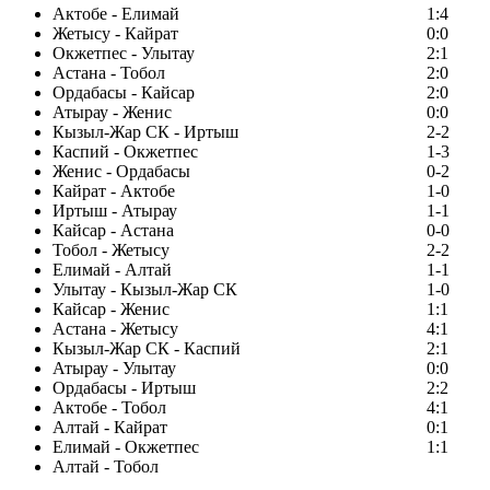
Актобе - Елимай
1:4
Жетысу - Кайрат
0:0
Окжетпес - Улытау
2:1
Астана - Тобол
2:0
Ордабасы - Кайсар
2:0
Атырау - Женис
0:0
Кызыл-Жар СК - Иртыш
2-2
Каспий - Окжетпес
1-3
Женис - Ордабасы
0-2
Кайрат - Актобе
1-0
Иртыш - Атырау
1-1
Кайсар - Астана
0-0
Тобол - Жетысу
2-2
Елимай - Алтай
1-1
Улытау - Кызыл-Жар СК
1-0
Кайсар - Женис
1:1
Астана - Жетысу
4:1
Кызыл-Жар СК - Каспий
2:1
Атырау - Улытау
0:0
Ордабасы - Иртыш
2:2
Актобе - Тобол
4:1
Алтай - Кайрат
0:1
Елимай - Окжетпес
1:1
Алтай - Тобол