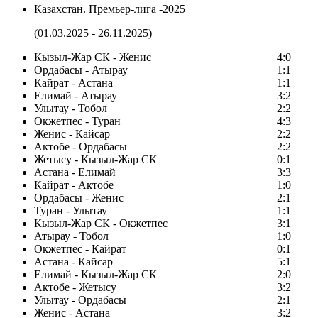
Казахстан. Премьер-лига -2025
(01.03.2025 - 26.11.2025)
Кызыл-Жар СК - Женис
4:0
Ордабасы - Атырау
1:1
Кайрат - Астана
1:1
Елимай - Атырау
3:2
Улытау - Тобол
2:2
Окжетпес - Туран
4:3
Женис - Кайсар
2:2
Актобе - Ордабасы
2:2
Жетысу - Кызыл-Жар СК
0:1
Астана - Елимай
3:3
Кайрат - Актобе
1:0
Ордабасы - Женис
2:1
Туран - Улытау
1:1
Кызыл-Жар СК - Окжетпес
3:1
Атырау - Тобол
1:0
Окжетпес - Кайрат
0:1
Астана - Кайсар
5:1
Елимай - Кызыл-Жар СК
2:0
Актобе - Жетысу
3:2
Улытау - Ордабасы
2:1
Женис - Астана
3:2