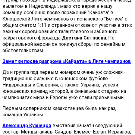
вылетом в Нидерланды, мало кто верил в нашу
команду, особенно после поражений "Кайрата" в
Юношеской Лиге чемпионов от испанского "Бетиса" с
общим счетом 1:11 и странном отказе от участия в этих
важных соревнованиях талантливого и забивного
кайратовского форварда
Дастана Сатпаева
. По
официальной версии он покинул сборы по семейным
обстоятельствам.
Заметки после разгрома «Кайрата» в Лиге чемпионов
Да и группа под первым номером очень уж сложная -
традиционно сильные в юношеском футболе
Нидерланды и Словения, а также Украина, успехи
юношеских команд которой, в финальных стадиях на
чемпионатах мира и Европы уже стали привычными.
Первым соперником казахстанцев была, как раз,
команда Украины.
Александр Кузнецов
выставил на матч следующий
состав: Мендыгалиев, Саидов, Елемес, Ерлан, Исраилов,