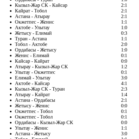
Кызыл-Жар СК - Кайсар
2:1
Кайрат - Тобол
2:1
Астана - Атырау
2:1
Окжетпес - Женис
1:1
Актобе - Улытау
1:0
Жетысу - Елимай
0:3
Туран - Астана
1:1
Тобол - Актобе
2:0
Ордабасы - Жетысу
1:0
Женис - Елимай
0:1
Кайсар - Кайрат
0:0
Атырау - Кызыл-Жар СК
1:2
Улытау - Окжетпес
0:1
Елимай - Улытау
3:0
Актобе - Кайсар
4:1
Кызыл-Жар СК - Туран
2:3
Атырау - Кайрат
1:4
Астана - Ордабасы
2:1
Жетысу - Женис
0:0
Окжетпес - Тобол
0:1
Окжетпес - Тобол
0:1
Ордабасы - Кызыл-Жар СК
0:0
Улытау - Женис
1:1
Астана - Жетысу
3:0