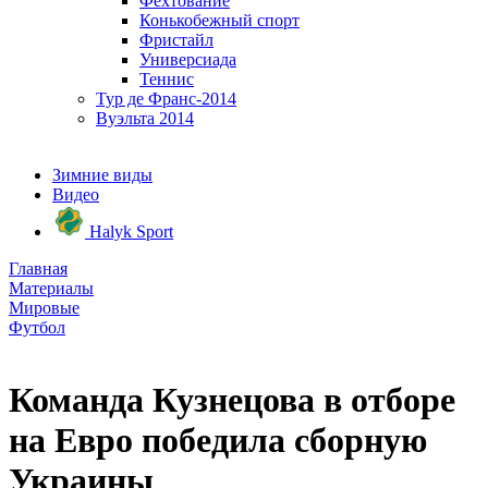
Фехтование
Конькобежный спорт
Фристайл
Универсиада
Теннис
Тур де Франс-2014
Вуэльта 2014
Зимние виды
Видео
Halyk Sport
Главная
Материалы
Мировые
Футбол
Команда Кузнецова в отборе
на Евро победила сборную
Украины