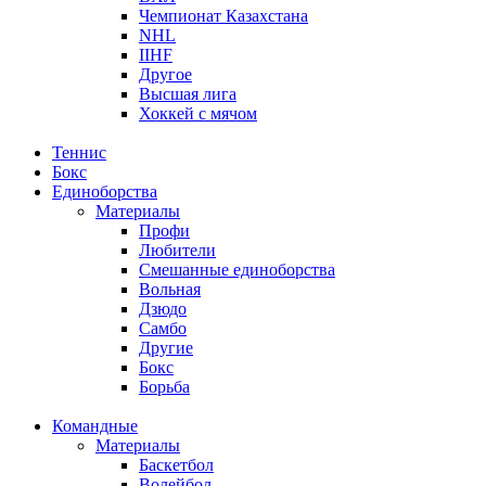
Чемпионат Казахстана
NHL
IIHF
Другое
Высшая лига
Хоккей с мячом
Теннис
Бокс
Единоборства
Материалы
Профи
Любители
Смешанные единоборства
Вольная
Дзюдо
Самбо
Другие
Бокс
Борьба
Командные
Материалы
Баскетбол
Волейбол