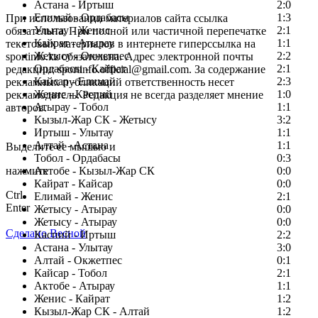
Астана - Иртыш
2:0
Елимай - Ордабасы
1:3
При использовании материалов сайта ссылка
Улытау - Женис
2:1
обязательна. При полной или частичной перепечатке
Кайрат - Атырау
1:1
текстовых материалов в интернете гиперссылка на
Жетысу - Окжетпес
2:2
sportinfo.kz обязательна. Адрес электронной почты
Ордабасы - Кайрат
2:1
редакции: sportinfo.official@gmail.com. За содержание
Кайсар - Елимай
2:3
рекламных публикаций ответственность несет
Женис - Каспий
1:0
рекламодатель. Редакция не всегда разделяет мнение
Атырау - Тобол
1:1
авторов.
Кызыл-Жар СК - Жетысу
3:2
Заметили ошибку в тексте?
Иртыш - Улытау
1:1
Алтай - Астана
1:1
Выделите ее мышью и
Тобол - Ордабасы
0:3
нажмите
Актобе - Кызыл-Жар СК
0:0
Кайрат - Кайсар
0:0
Ctrl
Елимай - Женис
2:1
Enter
Жетысу - Атырау
0:0
Жетысу - Атырау
0:0
Сделано Весной
Каспий - Иртыш
2:2
Астана - Улытау
3:0
Алтай - Окжетпес
0:1
Кайсар - Тобол
2:1
Актобе - Атырау
1:1
Женис - Кайрат
1:2
Кызыл-Жар СК - Алтай
1:2