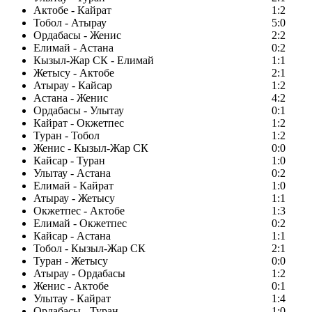
Актобе - Кайрат
1:2
Тобол - Атырау
5:0
Ордабасы - Женис
2:2
Елимай - Астана
0:2
Кызыл-Жар СК - Елимай
1:1
Жетысу - Актобе
2:1
Атырау - Кайсар
1:2
Астана - Женис
4:2
Ордабасы - Улытау
0:1
Кайрат - Окжетпес
1:2
Туран - Тобол
1:2
Женис - Кызыл-Жар СК
0:0
Кайсар - Туран
1:0
Улытау - Астана
0:2
Елимай - Кайрат
1:0
Атырау - Жетысу
1:1
Окжетпес - Актобе
1:3
Елимай - Окжетпес
0:2
Кайсар - Астана
1:1
Тобол - Кызыл-Жар СК
2:1
Туран - Жетысу
0:0
Атырау - Ордабасы
1:2
Женис - Актобе
0:1
Улытау - Кайрат
1:4
Ордабасы - Туран
1:0