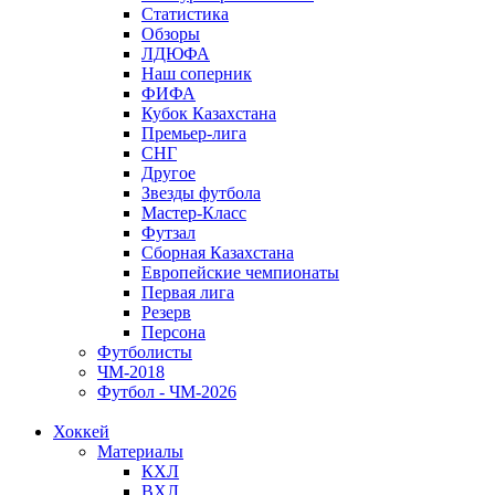
Статистика
Обзоры
ЛДЮФА
Наш соперник
ФИФА
Кубок Казахстана
Премьер-лига
СНГ
Другое
Звезды футбола
Мастер-Класс
Футзал
Сборная Казахстана
Европейские чемпионаты
Первая лига
Резерв
Персона
Футболисты
ЧМ-2018
Футбол - ЧМ-2026
Хоккей
Материалы
КХЛ
ВХЛ