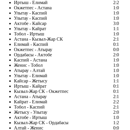
Иртыш - Елимай
2:2
Окжетпес - Астана
1:0
Улытау - Каспий
1:0
Улытау - Каспий
1:0
Актобе - Кайсар
3:0
Улытау - Кайрат
1:1
Тобол - Иртыш
1:0
Астана - Кызыл-Жар СК
2:1
Елимай - Каспий
0:1
Окжетпес - Атырау
0:0
Ордабасы - Актобе
2:0
Каспий - Астана
1:0
Женис - Тобол
1:0
Атырау - Алтай
1:0
Улытау - Елимай
1:0
Кайсар - Жетысу
1:1
Иртыш - Кайрат
0:1
Кызыл-Жар СК - Окжетпес
0:1
Астана - Атырау
2:1
Кайрат - Елимай
2:2
Тобол - Каспий
2:1
Жетысу - Улытау
2:0
Актобе - Иртыш
1:0
Кызыл-Жар СК - Ордабасы
1:2
Алтай - Женис
0:0