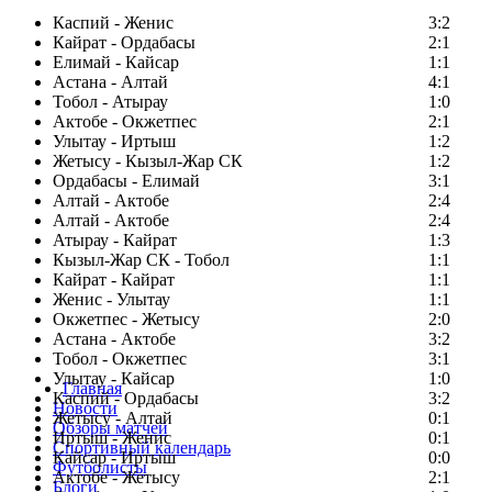
Каспий - Женис
3:2
Кайрат - Ордабасы
2:1
Елимай - Кайсар
1:1
Астана - Алтай
4:1
Тобол - Атырау
1:0
Актобе - Окжетпес
2:1
Улытау - Иртыш
1:2
Жетысу - Кызыл-Жар СК
1:2
Ордабасы - Елимай
3:1
Алтай - Актобе
2:4
Алтай - Актобе
2:4
Атырау - Кайрат
1:3
Кызыл-Жар СК - Тобол
1:1
Кайрат - Кайрат
1:1
Женис - Улытау
1:1
Окжетпес - Жетысу
2:0
Астана - Актобе
3:2
Тобол - Окжетпес
3:1
Улытау - Кайсар
1:0
Главная
Каспий - Ордабасы
3:2
Новости
Жетысу - Алтай
0:1
Обзоры матчей
Иртыш - Женис
0:1
Спортивный календарь
Кайсар - Иртыш
0:0
Футболисты
Актобе - Жетысу
2:1
Блоги