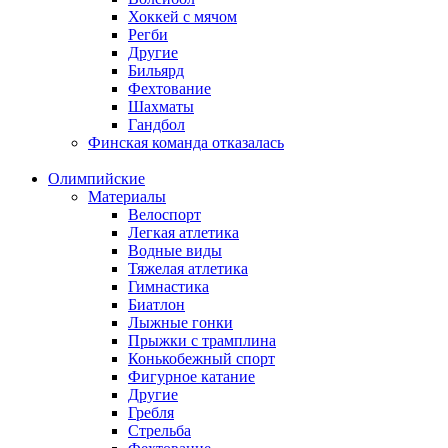
Хоккей с мячом
Регби
Другие
Бильярд
Фехтование
Шахматы
Гандбол
Финская команда отказалась
Олимпийские
Материалы
Велоспорт
Легкая атлетика
Водные виды
Тяжелая атлетика
Гимнастика
Биатлон
Лыжные гонки
Прыжки с трамплина
Конькобежный спорт
Фигурное катание
Другие
Гребля
Стрельба