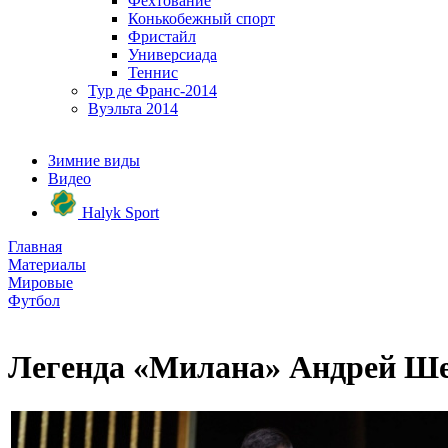
Фехтование
Конькобежный спорт
Фристайл
Универсиада
Теннис
Тур де Франс-2014
Вуэльта 2014
Зимние виды
Видео
Halyk Sport
Главная
Материалы
Мировые
Футбол
Легенда «Милана» Андрей Шев