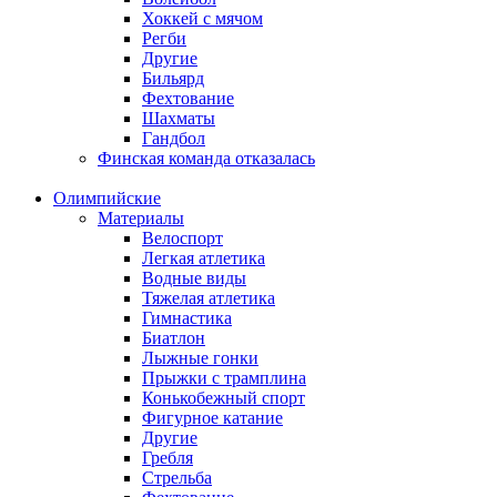
Хоккей с мячом
Регби
Другие
Бильярд
Фехтование
Шахматы
Гандбол
Финская команда отказалась
Олимпийские
Материалы
Велоспорт
Легкая атлетика
Водные виды
Тяжелая атлетика
Гимнастика
Биатлон
Лыжные гонки
Прыжки с трамплина
Конькобежный спорт
Фигурное катание
Другие
Гребля
Стрельба