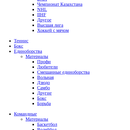
Чемпионат Казахстана
NHL
IIHF
Другое
Высшая лига
Хоккей с мячом
Теннис
Бокс
Единоборства
Материалы
Профи
Любители
Смешанные единоборства
Вольная
Дзюдо
Самбо
Другие
Бокс
Борьба
Командные
Материалы
Баскетбол
Волейбол