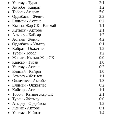
Улытау - Туран
2:1
Актобе - Кайрат
1:2
Тобол - Атырау
5:0
Ордабасы - Женис
2:2
Елимай - Астана
0:2
Кызыл-Жар СК - Елимай
1:1
Жетысу - Актобе
2:1
Атырау - Кайсар
1:2
Астана - Женис
4:2
Ордабасы - Улытау
0:1
Кайрат - Окжетпес
1:2
Туран - Тобол
1:2
Женис - Кызыл-Жар СК
0:0
Кайсар - Туран
1:0
Улытау - Астана
0:2
Елимай - Кайрат
1:0
Атырау - Жетысу
1:1
Окжетпес - Актобе
1:3
Елимай - Окжетпес
0:2
Кайсар - Астана
1:1
Тобол - Кызыл-Жар СК
2:1
Туран - Жетысу
0:0
Атырау - Ордабасы
1:2
Женис - Актобе
0:1
Улытау - Кайрат
1:4