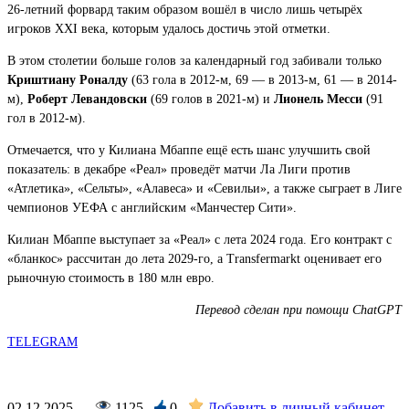
26-летний форвард таким образом вошёл в число лишь четырёх
игроков XXI века, которым удалось достичь этой отметки.
В этом столетии больше голов за календарный год забивали только
Криштиану Роналду
(63 гола в 2012-м, 69 — в 2013-м, 61 — в 2014-
м),
Роберт Левандовски
(69 голов в 2021-м) и
Лионель Месси
(91
гол в 2012-м).
Отмечается, что у Килиана Мбаппе ещё есть шанс улучшить свой
показатель: в декабре «Реал» проведёт матчи Ла Лиги против
«Атлетика», «Сельты», «Алавеса» и «Севильи», а также сыграет в Лиге
чемпионов УЕФА с английским «Манчестер Сити».
Килиан Мбаппе выступает за «Реал» с лета 2024 года. Его контракт с
«бланкос» рассчитан до лета 2029-го, а Transfermarkt оценивает его
рыночную стоимость в 180 млн евро.
Перевод сделан при помощи ChatGPT
TELEGRAM
02.12.2025
1125
0
Добавить в личный кабинет