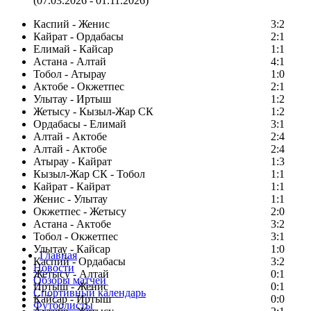
(07.03.2026 - 01.11.2026)
Каспий - Женис
3:2
Кайрат - Ордабасы
2:1
Елимай - Кайсар
1:1
Астана - Алтай
4:1
Тобол - Атырау
1:0
Актобе - Окжетпес
2:1
Улытау - Иртыш
1:2
Жетысу - Кызыл-Жар СК
1:2
Ордабасы - Елимай
3:1
Алтай - Актобе
2:4
Алтай - Актобе
2:4
Атырау - Кайрат
1:3
Кызыл-Жар СК - Тобол
1:1
Кайрат - Кайрат
1:1
Женис - Улытау
1:1
Окжетпес - Жетысу
2:0
Астана - Актобе
3:2
Тобол - Окжетпес
3:1
Улытау - Кайсар
1:0
Главная
Каспий - Ордабасы
3:2
Новости
Жетысу - Алтай
0:1
Обзоры матчей
Иртыш - Женис
0:1
Спортивный календарь
Кайсар - Иртыш
0:0
Футболисты