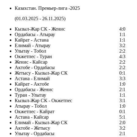
Казахстан. Премьер-лига -2025
(01.03.2025 - 26.11.2025)
Кызыл-Жар СК - Женис
4:0
Ордабасы - Атырау
1:1
Кайрат - Астана
1:1
Елимай - Атырау
3:2
Улытау - Тобол
2:2
Окжетпес - Туран
4:3
Женис - Кайсар
2:2
Актобе - Ордабасы
2:2
Жетысу - Кызыл-Жар СК
0:1
Астана - Елимай
3:3
Кайрат - Актобе
1:0
Ордабасы - Женис
2:1
Туран - Улытау
1:1
Кызыл-Жар СК - Окжетпес
3:1
Атырау - Тобол
1:0
Окжетпес - Кайрат
0:1
Астана - Кайсар
5:1
Елимай - Кызыл-Жар СК
2:0
Актобе - Жетысу
3:2
Улытау - Ордабасы
2:1