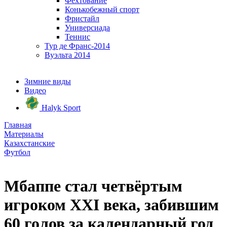
Фехтование
Конькобежный спорт
Фристайл
Универсиада
Теннис
Тур де Франс-2014
Вуэльта 2014
Зимние виды
Видео
Halyk Sport
Главная
Материалы
Казахстанские
Футбол
Мбаппе стал четвёртым
игроком XXI века, забившим
60 голов за календарный год