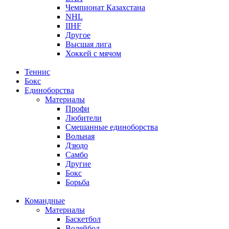
Чемпионат Казахстана
NHL
IIHF
Другое
Высшая лига
Хоккей с мячом
Теннис
Бокс
Единоборства
Материалы
Профи
Любители
Смешанные единоборства
Вольная
Дзюдо
Самбо
Другие
Бокс
Борьба
Командные
Материалы
Баскетбол
Волейбол