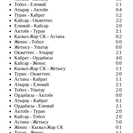
Тобол - Елимай
1:1
Атырау - Актобе
0:4
Туран - Кайрат
1:2
Кайсар - Окжетпес
2:2
Елимай - Кайсар
2:0
Актобе - Туран
2:1
Кызыл-Жар СК - Астана
0:2
Женис - Тобол
0:0
Жетысу - Улытау
0:0
Окжетпес - Атырау
2:1
Кайрат - Ордабасы
4:0
Кайсар - Женис
0:0
Кызыл-Жар СК - Жетысу
1:1
Туран - Окжетпес
2:0
Астана - Кайрат
1:1
Атырау - Елимай
2:1
Тобол - Улытау
2:0
Ордабасы - Актобе
0:0
Атырау - Кайрат
0:1
Ордабасы - Елимай
2:1
Актобе - Туран
2:0
Кайсар - Тобол
2:0
Астана - Жетысу
5:0
Женис - Кызыл-Жар СК
0:1
Туран - Женис
1:1