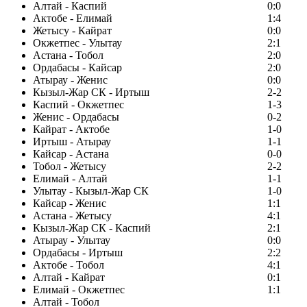
Алтай - Каспий
0:0
Актобе - Елимай
1:4
Жетысу - Кайрат
0:0
Окжетпес - Улытау
2:1
Астана - Тобол
2:0
Ордабасы - Кайсар
2:0
Атырау - Женис
0:0
Кызыл-Жар СК - Иртыш
2-2
Каспий - Окжетпес
1-3
Женис - Ордабасы
0-2
Кайрат - Актобе
1-0
Иртыш - Атырау
1-1
Кайсар - Астана
0-0
Тобол - Жетысу
2-2
Елимай - Алтай
1-1
Улытау - Кызыл-Жар СК
1-0
Кайсар - Женис
1:1
Астана - Жетысу
4:1
Кызыл-Жар СК - Каспий
2:1
Атырау - Улытау
0:0
Ордабасы - Иртыш
2:2
Актобе - Тобол
4:1
Алтай - Кайрат
0:1
Елимай - Окжетпес
1:1
Алтай - Тобол