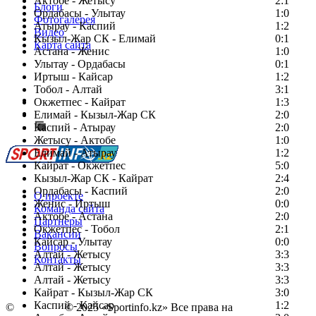
Актобе - Жетысу
2:1
Блоги
Ордабасы - Улытау
1:0
Фотогалерея
Атырау - Каспий
1:2
Видео
Кызыл-Жар СК - Елимай
0:1
Карта сайта
Астана - Женис
1:0
Улытау - Ордабасы
0:1
Иртыш - Кайсар
1:2
Тобол - Алтай
3:1
Есть идея?
Окжетпес - Кайрат
1:3
Сообщить о мероприятии
Елимай - Кызыл-Жар СК
2:0
Каспий - Атырау
Перейти на старый сайт
2:0
Жетысу - Актобе
1:0
Елимай - Атырау
1:2
Кайрат - Окжетпес
5:0
Кызыл-Жар СК - Кайрат
2:4
Ордабасы - Каспий
2:0
О проекте
Женис - Иртыш
0:0
Команда сайта
Актобе - Астана
2:0
Партнеры
Окжетпес - Тобол
2:1
Вакансии
Кайсар - Улытау
0:0
Вопросы
Алтай - Жетысу
3:3
Контакты
Алтай - Жетысу
3:3
Алтай - Жетысу
3:3
Кайрат - Кызыл-Жар СК
3:0
Каспий - Кайсар
1:2
©
Copyright
© 2025 «Sportinfo.kz» Все права на