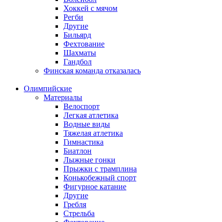
Хоккей с мячом
Регби
Другие
Бильярд
Фехтование
Шахматы
Гандбол
Финская команда отказалась
Олимпийские
Материалы
Велоспорт
Легкая атлетика
Водные виды
Тяжелая атлетика
Гимнастика
Биатлон
Лыжные гонки
Прыжки с трамплина
Конькобежный спорт
Фигурное катание
Другие
Гребля
Стрельба