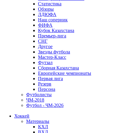
Статистика
Обзоры
ЛДЮФА
Наш соперник
ФИФА
Кубок Казахстана
Премьер-лига
СНГ
Другое
Звезды футбола
Мастер-Класс
Футзал
Сборная Казахстана
Европейские чемпионаты
Первая лига
Резерв
Персона
Футболисты
ЧМ-2018
Футбол - ЧМ-2026
Хоккей
Материалы
КХЛ
ВХЛ