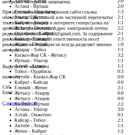
Актобе - Алтай
2:0
авторские материалы защищены.
Астана - Иртыш
2:0
Елимай - Ордабасы
1:3
При использовании материалов сайта ссылка
Улытау - Женис
2:1
обязательна. При полной или частичной перепечатке
Кайрат - Атырау
1:1
текстовых материалов в интернете гиперссылка на
Жетысу - Окжетпес
2:2
sportinfo.kz обязательна. Адрес электронной почты
Ордабасы - Кайрат
2:1
редакции: sportinfo.official@gmail.com. За содержание
Кайсар - Елимай
2:3
рекламных публикаций ответственность несет
Женис - Каспий
1:0
рекламодатель. Редакция не всегда разделяет мнение
Атырау - Тобол
1:1
авторов.
Кызыл-Жар СК - Жетысу
3:2
Заметили ошибку в тексте?
Иртыш - Улытау
1:1
Алтай - Астана
1:1
Выделите ее мышью и
Тобол - Ордабасы
0:3
нажмите
Актобе - Кызыл-Жар СК
0:0
Кайрат - Кайсар
0:0
Ctrl
Елимай - Женис
2:1
Enter
Жетысу - Атырау
0:0
Жетысу - Атырау
0:0
Сделано Весной
Каспий - Иртыш
2:2
Астана - Улытау
3:0
Алтай - Окжетпес
0:1
Кайсар - Тобол
2:1
Актобе - Атырау
1:1
Женис - Кайрат
1:2