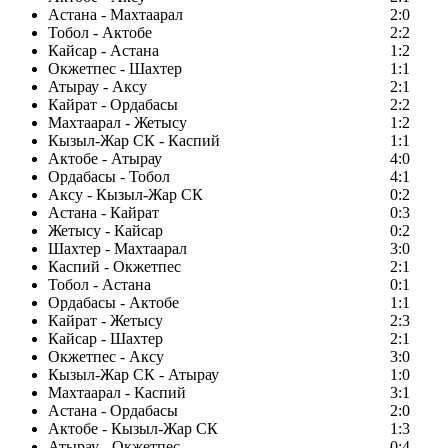
Астана - Махтаарал
2:0
Тобол - Актобе
2:2
Кайсар - Астана
1:2
Окжетпес - Шахтер
1:1
Атырау - Аксу
2:1
Кайрат - Ордабасы
2:2
Махтаарал - Жетысу
1:2
Кызыл-Жар СК - Каспий
1:1
Актобе - Атырау
4:0
Ордабасы - Тобол
4:1
Аксу - Кызыл-Жар СК
0:2
Астана - Кайрат
0:3
Жетысу - Кайсар
0:2
Шахтер - Махтаарал
3:0
Каспий - Окжетпес
2:1
Тобол - Астана
0:1
Ордабасы - Актобе
1:1
Кайрат - Жетысу
2:3
Кайсар - Шахтер
2:1
Окжетпес - Аксу
3:0
Кызыл-Жар СК - Атырау
1:0
Махтаарал - Каспий
3:1
Астана - Ордабасы
2:0
Актобе - Кызыл-Жар СК
1:3
Атырау - Окжетпес
0:4