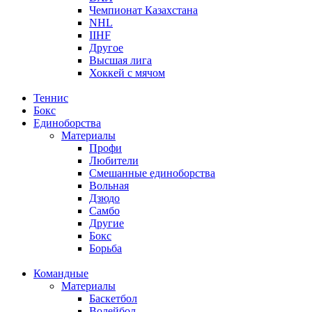
Чемпионат Казахстана
NHL
IIHF
Другое
Высшая лига
Хоккей с мячом
Теннис
Бокс
Единоборства
Материалы
Профи
Любители
Смешанные единоборства
Вольная
Дзюдо
Самбо
Другие
Бокс
Борьба
Командные
Материалы
Баскетбол
Волейбол