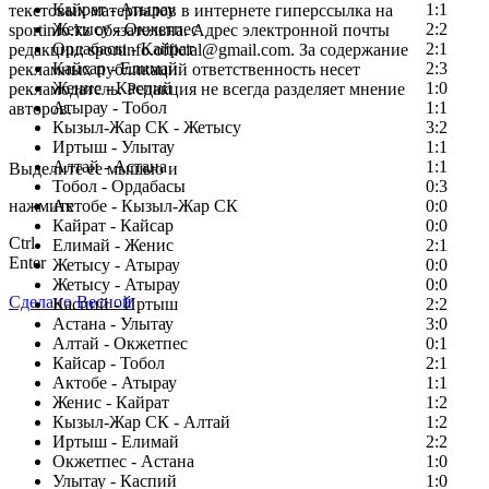
Кайрат - Атырау
1:1
текстовых материалов в интернете гиперссылка на
Жетысу - Окжетпес
2:2
sportinfo.kz обязательна. Адрес электронной почты
Ордабасы - Кайрат
2:1
редакции: sportinfo.official@gmail.com. За содержание
Кайсар - Елимай
2:3
рекламных публикаций ответственность несет
Женис - Каспий
1:0
рекламодатель. Редакция не всегда разделяет мнение
Атырау - Тобол
1:1
авторов.
Кызыл-Жар СК - Жетысу
3:2
Заметили ошибку в тексте?
Иртыш - Улытау
1:1
Алтай - Астана
1:1
Выделите ее мышью и
Тобол - Ордабасы
0:3
нажмите
Актобе - Кызыл-Жар СК
0:0
Кайрат - Кайсар
0:0
Ctrl
Елимай - Женис
2:1
Enter
Жетысу - Атырау
0:0
Жетысу - Атырау
0:0
Сделано Весной
Каспий - Иртыш
2:2
Астана - Улытау
3:0
Алтай - Окжетпес
0:1
Кайсар - Тобол
2:1
Актобе - Атырау
1:1
Женис - Кайрат
1:2
Кызыл-Жар СК - Алтай
1:2
Иртыш - Елимай
2:2
Окжетпес - Астана
1:0
Улытау - Каспий
1:0