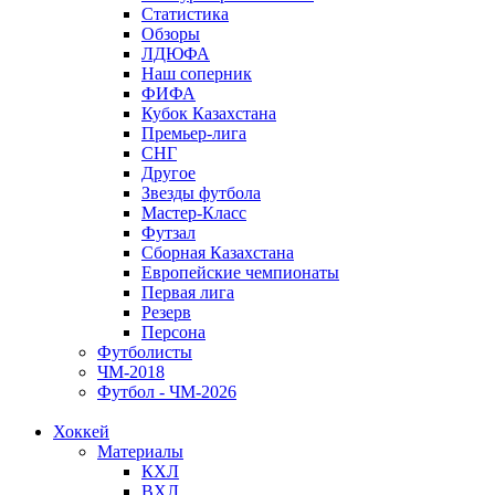
Статистика
Обзоры
ЛДЮФА
Наш соперник
ФИФА
Кубок Казахстана
Премьер-лига
СНГ
Другое
Звезды футбола
Мастер-Класс
Футзал
Сборная Казахстана
Европейские чемпионаты
Первая лига
Резерв
Персона
Футболисты
ЧМ-2018
Футбол - ЧМ-2026
Хоккей
Материалы
КХЛ
ВХЛ