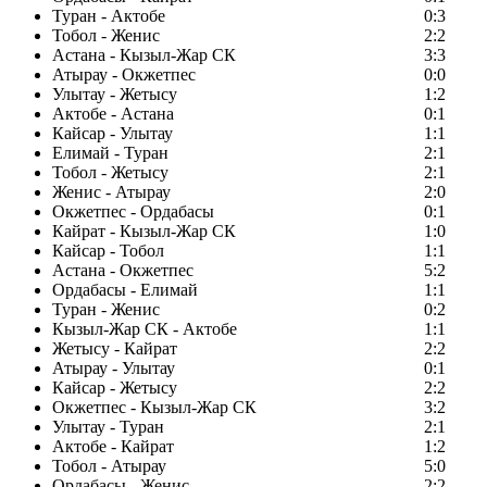
Туран - Актобе
0:3
Тобол - Женис
2:2
Астана - Кызыл-Жар СК
3:3
Атырау - Окжетпес
0:0
Улытау - Жетысу
1:2
Актобе - Астана
0:1
Кайсар - Улытау
1:1
Елимай - Туран
2:1
Тобол - Жетысу
2:1
Женис - Атырау
2:0
Окжетпес - Ордабасы
0:1
Кайрат - Кызыл-Жар СК
1:0
Кайсар - Тобол
1:1
Астана - Окжетпес
5:2
Ордабасы - Елимай
1:1
Туран - Женис
0:2
Кызыл-Жар СК - Актобе
1:1
Жетысу - Кайрат
2:2
Атырау - Улытау
0:1
Кайсар - Жетысу
2:2
Окжетпес - Кызыл-Жар СК
3:2
Улытау - Туран
2:1
Актобе - Кайрат
1:2
Тобол - Атырау
5:0
Ордабасы - Женис
2:2