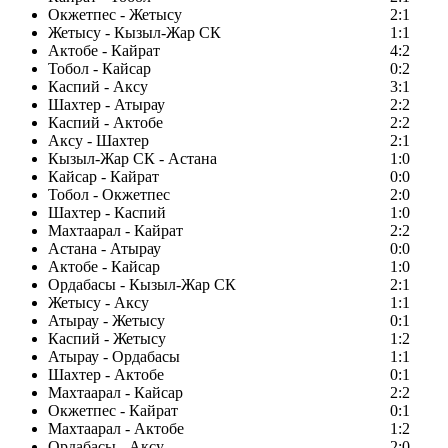
Окжетпес - Жетысу
2:1
Жетысу - Кызыл-Жар СК
1:1
Актобе - Кайрат
4:2
Тобол - Кайсар
0:2
Каспий - Аксу
3:1
Шахтер - Атырау
2:2
Каспий - Актобе
2:2
Аксу - Шахтер
2:1
Кызыл-Жар СК - Астана
1:0
Кайсар - Кайрат
0:0
Тобол - Окжетпес
2:0
Шахтер - Каспий
1:0
Махтаарал - Кайрат
2:2
Астана - Атырау
0:0
Актобе - Кайсар
1:0
Ордабасы - Кызыл-Жар СК
2:1
Жетысу - Аксу
1:1
Атырау - Жетысу
0:1
Каспий - Жетысу
1:2
Атырау - Ордабасы
1:1
Шахтер - Актобе
0:1
Махтаарал - Кайсар
2:2
Окжетпес - Кайрат
0:1
Махтаарал - Актобе
1:2
Ордабасы - Аксу
2:0