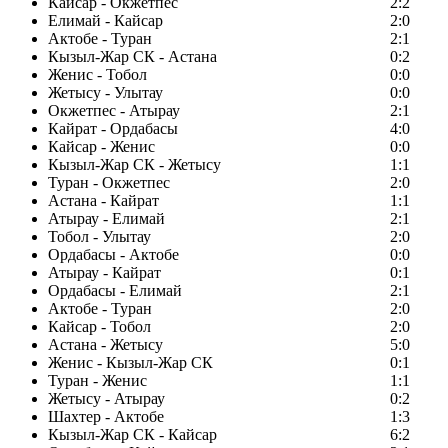
Кайсар - Окжетпес
2:2
Елимай - Кайсар
2:0
Актобе - Туран
2:1
Кызыл-Жар СК - Астана
0:2
Женис - Тобол
0:0
Жетысу - Улытау
0:0
Окжетпес - Атырау
2:1
Кайрат - Ордабасы
4:0
Кайсар - Женис
0:0
Кызыл-Жар СК - Жетысу
1:1
Туран - Окжетпес
2:0
Астана - Кайрат
1:1
Атырау - Елимай
2:1
Тобол - Улытау
2:0
Ордабасы - Актобе
0:0
Атырау - Кайрат
0:1
Ордабасы - Елимай
2:1
Актобе - Туран
2:0
Кайсар - Тобол
2:0
Астана - Жетысу
5:0
Женис - Кызыл-Жар СК
0:1
Туран - Женис
1:1
Жетысу - Атырау
0:2
Шахтер - Актобе
1:3
Кызыл-Жар СК - Кайсар
6:2