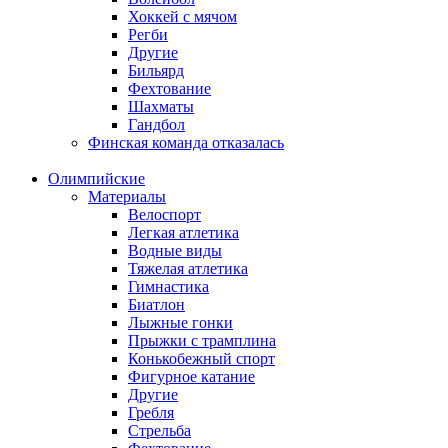
Хоккей с мячом
Регби
Другие
Бильярд
Фехтование
Шахматы
Гандбол
Финская команда отказалась
Олимпийские
Материалы
Велоспорт
Легкая атлетика
Водные виды
Тяжелая атлетика
Гимнастика
Биатлон
Лыжные гонки
Прыжки с трамплина
Конькобежный спорт
Фигурное катание
Другие
Гребля
Стрельба