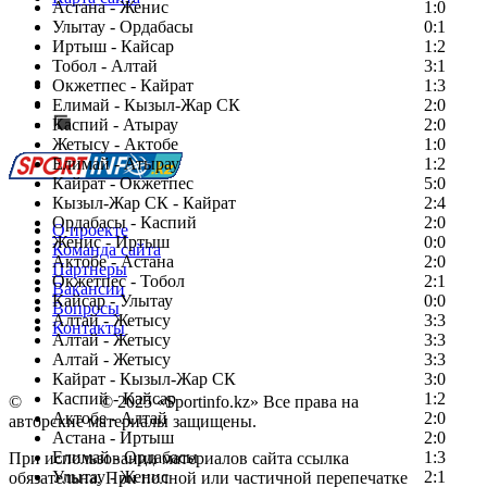
Астана - Женис
1:0
Улытау - Ордабасы
0:1
Иртыш - Кайсар
1:2
Тобол - Алтай
3:1
Есть идея?
Окжетпес - Кайрат
1:3
Сообщить о мероприятии
Елимай - Кызыл-Жар СК
2:0
Каспий - Атырау
Перейти на старый сайт
2:0
Жетысу - Актобе
1:0
Елимай - Атырау
1:2
Кайрат - Окжетпес
5:0
Кызыл-Жар СК - Кайрат
2:4
Ордабасы - Каспий
2:0
О проекте
Женис - Иртыш
0:0
Команда сайта
Актобе - Астана
2:0
Партнеры
Окжетпес - Тобол
2:1
Вакансии
Кайсар - Улытау
0:0
Вопросы
Алтай - Жетысу
3:3
Контакты
Алтай - Жетысу
3:3
Алтай - Жетысу
3:3
Кайрат - Кызыл-Жар СК
3:0
Каспий - Кайсар
1:2
©
Copyright
© 2025 «Sportinfo.kz» Все права на
Актобе - Алтай
2:0
авторские материалы защищены.
Астана - Иртыш
2:0
Елимай - Ордабасы
1:3
При использовании материалов сайта ссылка
Улытау - Женис
2:1
обязательна. При полной или частичной перепечатке