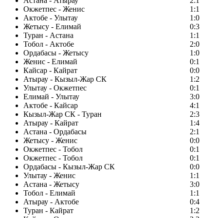
Астана - Атырау
2:1
Окжетпес - Женис
1:1
Актобе - Улытау
1:0
Жетысу - Елимай
0:3
Туран - Астана
1:1
Тобол - Актобе
2:0
Ордабасы - Жетысу
1:0
Женис - Елимай
0:1
Кайсар - Кайрат
0:0
Атырау - Кызыл-Жар СК
1:2
Улытау - Окжетпес
0:1
Елимай - Улытау
3:0
Актобе - Кайсар
4:1
Кызыл-Жар СК - Туран
2:3
Атырау - Кайрат
1:4
Астана - Ордабасы
2:1
Жетысу - Женис
0:0
Окжетпес - Тобол
0:1
Окжетпес - Тобол
0:1
Ордабасы - Кызыл-Жар СК
0:0
Улытау - Женис
1:1
Астана - Жетысу
3:0
Тобол - Елимай
1:1
Атырау - Актобе
0:4
Туран - Кайрат
1:2