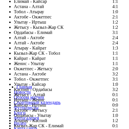
Елимай - Кайсар
1:1
Астана - Алтай
4:1
Тобол - Атырау
1:0
Актобе - Окжетпес
2:1
Улытау - Иртыш
1:2
Жетысу - Кызыл-Жар СК
1:2
Ордабасы - Елимай
3:1
Алтай - Актобе
2:4
Алтай - Актобе
2:4
Атырау - Кайрат
1:3
Кызыл-Жар СК - Тобол
1:1
Кайрат - Кайрат
1:1
Женис - Улытау
1:1
Окжетпес - Жетысу
2:0
Астана - Актобе
3:2
Тобол - Окжетпес
3:1
Улытау - Кайсар
1:0
Главная
Каспий - Ордабасы
3:2
Новости
Жетысу - Алтай
0:1
Обзоры матчей
Иртыш - Женис
0:1
Спортивный календарь
Кайсар - Иртыш
0:0
Футболисты
Актобе - Жетысу
2:1
Блоги
Ордабасы - Улытау
1:0
Фотогалерея
Атырау - Каспий
1:2
Видео
Кызыл-Жар СК - Елимай
0:1
Карта сайта