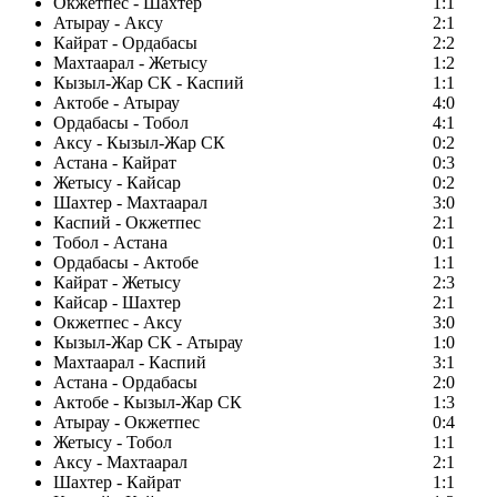
Окжетпес - Шахтер
1:1
Атырау - Аксу
2:1
Кайрат - Ордабасы
2:2
Махтаарал - Жетысу
1:2
Кызыл-Жар СК - Каспий
1:1
Актобе - Атырау
4:0
Ордабасы - Тобол
4:1
Аксу - Кызыл-Жар СК
0:2
Астана - Кайрат
0:3
Жетысу - Кайсар
0:2
Шахтер - Махтаарал
3:0
Каспий - Окжетпес
2:1
Тобол - Астана
0:1
Ордабасы - Актобе
1:1
Кайрат - Жетысу
2:3
Кайсар - Шахтер
2:1
Окжетпес - Аксу
3:0
Кызыл-Жар СК - Атырау
1:0
Махтаарал - Каспий
3:1
Астана - Ордабасы
2:0
Актобе - Кызыл-Жар СК
1:3
Атырау - Окжетпес
0:4
Жетысу - Тобол
1:1
Аксу - Махтаарал
2:1
Шахтер - Кайрат
1:1