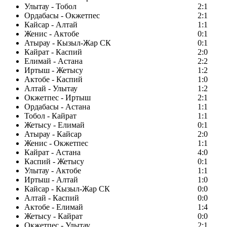
Улытау - Тобол
2:1
Ордабасы - Окжетпес
2:1
Кайсар - Алтай
1:1
Женис - Актобе
0:1
Атырау - Кызыл-Жар СК
0:1
Кайрат - Каспий
2:0
Елимай - Астана
2:2
Иртыш - Жетысу
1:2
Актобе - Каспий
1:0
Алтай - Улытау
1:2
Окжетпес - Иртыш
2:1
Ордабасы - Астана
1:1
Тобол - Кайрат
1:1
Жетысу - Елимай
0:1
Атырау - Кайсар
2:0
Женис - Окжетпес
1:1
Кайрат - Астана
4:0
Каспий - Жетысу
0:1
Улытау - Актобе
1:1
Иртыш - Алтай
1:0
Кайсар - Кызыл-Жар СК
0:0
Алтай - Каспий
0:0
Актобе - Елимай
1:4
Жетысу - Кайрат
0:0
Окжетпес - Улытау
2:1