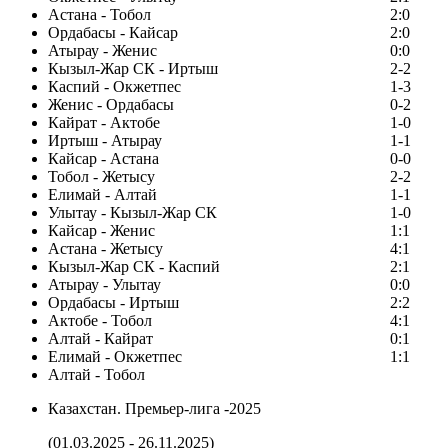
Астана - Тобол
2:0
Ордабасы - Кайсар
2:0
Атырау - Женис
0:0
Кызыл-Жар СК - Иртыш
2-2
Каспий - Окжетпес
1-3
Женис - Ордабасы
0-2
Кайрат - Актобе
1-0
Иртыш - Атырау
1-1
Кайсар - Астана
0-0
Тобол - Жетысу
2-2
Елимай - Алтай
1-1
Улытау - Кызыл-Жар СК
1-0
Кайсар - Женис
1:1
Астана - Жетысу
4:1
Кызыл-Жар СК - Каспий
2:1
Атырау - Улытау
0:0
Ордабасы - Иртыш
2:2
Актобе - Тобол
4:1
Алтай - Кайрат
0:1
Елимай - Окжетпес
1:1
Алтай - Тобол
Казахстан. Премьер-лига -2025
(01.03.2025 - 26.11.2025)