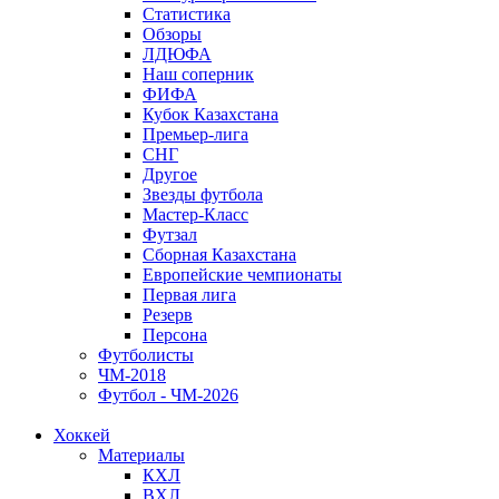
Статистика
Обзоры
ЛДЮФА
Наш соперник
ФИФА
Кубок Казахстана
Премьер-лига
СНГ
Другое
Звезды футбола
Мастер-Класс
Футзал
Сборная Казахстана
Европейские чемпионаты
Первая лига
Резерв
Персона
Футболисты
ЧМ-2018
Футбол - ЧМ-2026
Хоккей
Материалы
КХЛ
ВХЛ