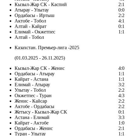
Кызыл-Жар СК - Каспий
2:1
Атырау - Улытау
0:0
Ордабасы - Иртыш
2:2
Актобе - Тобол
4:1
Алтай - Кайрат
0:1
Елимай - Окжетпес
1:1
Алтай - Тобол
Казахстан. Премьер-лига -2025
(01.03.2025 - 26.11.2025)
Кызыл-Жар СК - Женис
4:0
Ордабасы - Атырау
1:1
Кайрат - Астана
1:1
Елимай - Атырау
3:2
Улытау - Тобол
2:2
Окжетпес - Туран
4:3
Женис - Кайсар
2:2
Актобе - Ордабасы
2:2
Жетысу - Кызыл-Жар СК
0:1
Астана - Елимай
3:3
Кайрат - Актобе
1:0
Ордабасы - Женис
2:1
Туран - Улытау
1:1