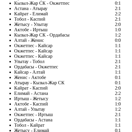
Кызыл-Жар СК - Окжетпес
0:1
Астана - Атырау
2:1
Кайрат - Елимай
2:2
Тобол - Каспий
2:1
Жетысу - Улытау
2:0
Актобе - Иртыш
1:0
Кызыл-Жар СК - Ордабасы
1:2
Алтай - Женис
0:0
Окжетпес - Кайсар
1:1
Окжетпес - Кайсар
1:1
Окжетпес - Кайсар
1:1
Улытау - Тобол
2:1
Ордабасы - Окжетпес
2:1
Кайсар - Алтай
1:1
Женис - Актобе
0:1
Атырау - Кызыл-Жар СК
0:1
Кайрат - Каспий
2:0
Елимай - Астана
2:2
Иртыш - Жетысу
1:2
Актобе - Каспий
1:0
Алтай - Улытау
1:2
Окжетпес - Иртыш
2:1
Ордабасы - Астана
1:1
Тобол - Кайрат
1:1
Жетысу - Елимай
0:1