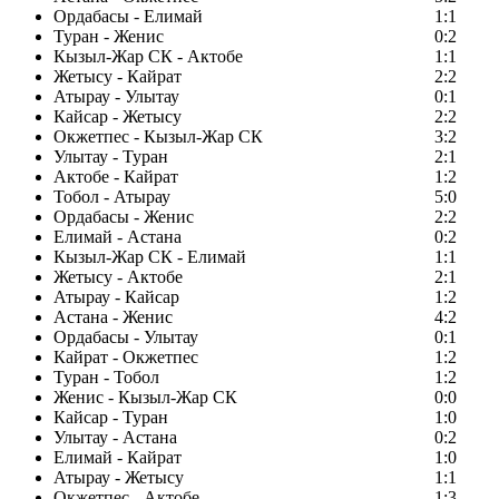
Ордабасы - Елимай
1:1
Туран - Женис
0:2
Кызыл-Жар СК - Актобе
1:1
Жетысу - Кайрат
2:2
Атырау - Улытау
0:1
Кайсар - Жетысу
2:2
Окжетпес - Кызыл-Жар СК
3:2
Улытау - Туран
2:1
Актобе - Кайрат
1:2
Тобол - Атырау
5:0
Ордабасы - Женис
2:2
Елимай - Астана
0:2
Кызыл-Жар СК - Елимай
1:1
Жетысу - Актобе
2:1
Атырау - Кайсар
1:2
Астана - Женис
4:2
Ордабасы - Улытау
0:1
Кайрат - Окжетпес
1:2
Туран - Тобол
1:2
Женис - Кызыл-Жар СК
0:0
Кайсар - Туран
1:0
Улытау - Астана
0:2
Елимай - Кайрат
1:0
Атырау - Жетысу
1:1
Окжетпес - Актобе
1:3