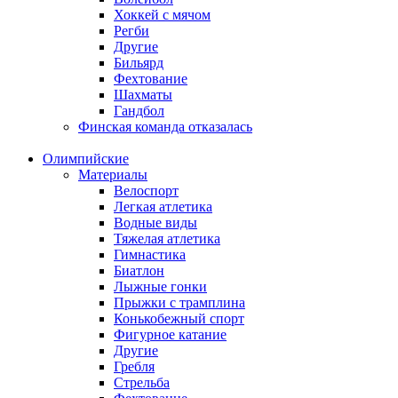
Хоккей с мячом
Регби
Другие
Бильярд
Фехтование
Шахматы
Гандбол
Финская команда отказалась
Олимпийские
Материалы
Велоспорт
Легкая атлетика
Водные виды
Тяжелая атлетика
Гимнастика
Биатлон
Лыжные гонки
Прыжки с трамплина
Конькобежный спорт
Фигурное катание
Другие
Гребля
Стрельба