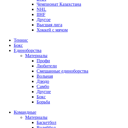
Чемпионат Казахстана
NHL
IIHF
Другое
Высшая лига
Хоккей с мячом
Теннис
Бокс
Единоборства
Материалы
Профи
Любители
Смешанные единоборства
Вольная
Дзюдо
Самбо
Другие
Бокс
Борьба
Командные
Материалы
Баскетбол
Волейбол