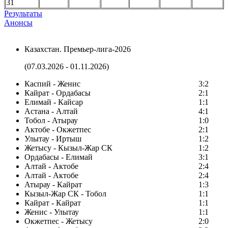
31
Результаты
Анонсы
Казахстан. Премьер-лига-2026
(07.03.2026 - 01.11.2026)
Каспий - Женис
3:2
Кайрат - Ордабасы
2:1
Елимай - Кайсар
1:1
Астана - Алтай
4:1
Тобол - Атырау
1:0
Актобе - Окжетпес
2:1
Улытау - Иртыш
1:2
Жетысу - Кызыл-Жар СК
1:2
Ордабасы - Елимай
3:1
Алтай - Актобе
2:4
Алтай - Актобе
2:4
Атырау - Кайрат
1:3
Кызыл-Жар СК - Тобол
1:1
Кайрат - Кайрат
1:1
Женис - Улытау
1:1
Окжетпес - Жетысу
2:0