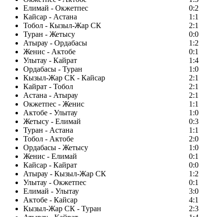
Елимай - Окжетпес
0:2
Кайсар - Астана
1:1
Тобол - Кызыл-Жар СК
2:1
Туран - Жетысу
0:0
Атырау - Ордабасы
1:2
Женис - Актобе
0:1
Улытау - Кайрат
1:4
Ордабасы - Туран
1:0
Кызыл-Жар СК - Кайсар
2:1
Кайрат - Тобол
2:1
Астана - Атырау
2:1
Окжетпес - Женис
1:1
Актобе - Улытау
1:0
Жетысу - Елимай
0:3
Туран - Астана
1:1
Тобол - Актобе
2:0
Ордабасы - Жетысу
1:0
Женис - Елимай
0:1
Кайсар - Кайрат
0:0
Атырау - Кызыл-Жар СК
1:2
Улытау - Окжетпес
0:1
Елимай - Улытау
3:0
Актобе - Кайсар
4:1
Кызыл-Жар СК - Туран
2:3