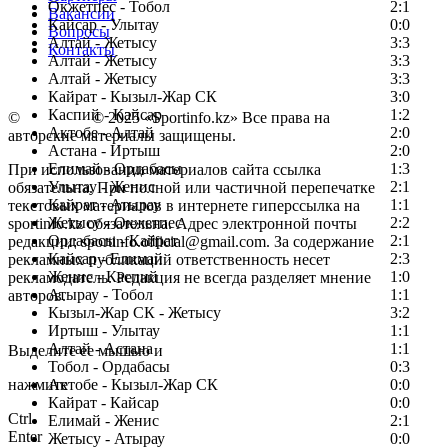
Окжетпес - Тобол
2:1
Вакансии
Кайсар - Улытау
0:0
Вопросы
Алтай - Жетысу
3:3
Контакты
Алтай - Жетысу
3:3
Алтай - Жетысу
3:3
Кайрат - Кызыл-Жар СК
3:0
Каспий - Кайсар
1:2
©
Copyright
© 2025 «Sportinfo.kz» Все права на
Актобе - Алтай
2:0
авторские материалы защищены.
Астана - Иртыш
2:0
Елимай - Ордабасы
1:3
При использовании материалов сайта ссылка
Улытау - Женис
2:1
обязательна. При полной или частичной перепечатке
Кайрат - Атырау
1:1
текстовых материалов в интернете гиперссылка на
Жетысу - Окжетпес
2:2
sportinfo.kz обязательна. Адрес электронной почты
Ордабасы - Кайрат
2:1
редакции: sportinfo.official@gmail.com. За содержание
Кайсар - Елимай
2:3
рекламных публикаций ответственность несет
Женис - Каспий
1:0
рекламодатель. Редакция не всегда разделяет мнение
Атырау - Тобол
1:1
авторов.
Кызыл-Жар СК - Жетысу
3:2
Заметили ошибку в тексте?
Иртыш - Улытау
1:1
Алтай - Астана
1:1
Выделите ее мышью и
Тобол - Ордабасы
0:3
нажмите
Актобе - Кызыл-Жар СК
0:0
Кайрат - Кайсар
0:0
Ctrl
Елимай - Женис
2:1
Enter
Жетысу - Атырау
0:0