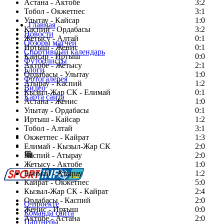
Астана - Актобе
3:2
Тобол - Окжетпес
3:1
Улытау - Кайсар
1:0
Главная
Каспий - Ордабасы
3:2
Новости
Жетысу - Алтай
0:1
Обзоры матчей
Иртыш - Женис
0:1
Спортивный календарь
Кайсар - Иртыш
0:0
Футболисты
Актобе - Жетысу
2:1
Блоги
Ордабасы - Улытау
1:0
Фотогалерея
Атырау - Каспий
1:2
Видео
Кызыл-Жар СК - Елимай
0:1
Карта сайта
Астана - Женис
1:0
Улытау - Ордабасы
0:1
Иртыш - Кайсар
1:2
Тобол - Алтай
3:1
Есть идея?
Окжетпес - Кайрат
1:3
Сообщить о мероприятии
Елимай - Кызыл-Жар СК
2:0
Каспий - Атырау
Перейти на старый сайт
2:0
Жетысу - Актобе
1:0
Елимай - Атырау
1:2
Кайрат - Окжетпес
5:0
Кызыл-Жар СК - Кайрат
2:4
Ордабасы - Каспий
2:0
О проекте
Женис - Иртыш
0:0
Команда сайта
Актобе - Астана
2:0
Партнеры