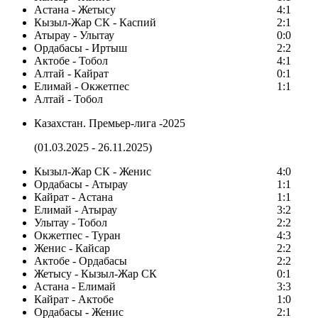
Астана - Жетысу
4:1
Кызыл-Жар СК - Каспий
2:1
Атырау - Улытау
0:0
Ордабасы - Иртыш
2:2
Актобе - Тобол
4:1
Алтай - Кайрат
0:1
Елимай - Окжетпес
1:1
Алтай - Тобол
Казахстан. Премьер-лига -2025
(01.03.2025 - 26.11.2025)
Кызыл-Жар СК - Женис
4:0
Ордабасы - Атырау
1:1
Кайрат - Астана
1:1
Елимай - Атырау
3:2
Улытау - Тобол
2:2
Окжетпес - Туран
4:3
Женис - Кайсар
2:2
Актобе - Ордабасы
2:2
Жетысу - Кызыл-Жар СК
0:1
Астана - Елимай
3:3
Кайрат - Актобе
1:0
Ордабасы - Женис
2:1