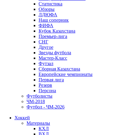
Статистика
Обзоры
ЛДЮФА
Наш соперник
ФИФА
Кубок Казахстана
Премьер-лига
СНГ
Другое
Звезды футбола
Мастер-Класс
Футзал
Сборная Казахстана
Европейские чемпионаты
Первая лига
Резерв
Персона
Футболисты
ЧМ-2018
Футбол - ЧМ-2026
Хоккей
Материалы
КХЛ
ВХЛ