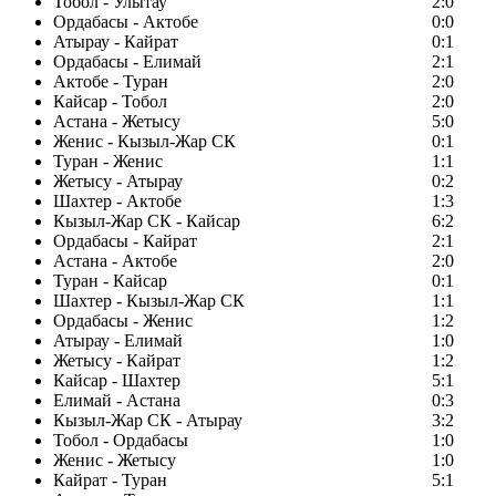
Тобол - Улытау
2:0
Ордабасы - Актобе
0:0
Атырау - Кайрат
0:1
Ордабасы - Елимай
2:1
Актобе - Туран
2:0
Кайсар - Тобол
2:0
Астана - Жетысу
5:0
Женис - Кызыл-Жар СК
0:1
Туран - Женис
1:1
Жетысу - Атырау
0:2
Шахтер - Актобе
1:3
Кызыл-Жар СК - Кайсар
6:2
Ордабасы - Кайрат
2:1
Астана - Актобе
2:0
Туран - Кайсар
0:1
Шахтер - Кызыл-Жар СК
1:1
Ордабасы - Женис
1:2
Атырау - Елимай
1:0
Жетысу - Кайрат
1:2
Кайсар - Шахтер
5:1
Елимай - Астана
0:3
Кызыл-Жар СК - Атырау
3:2
Тобол - Ордабасы
1:0
Женис - Жетысу
1:0
Кайрат - Туран
5:1