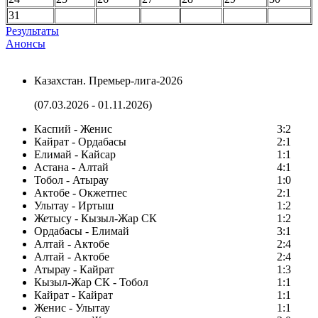
31
Результаты
Анонсы
Казахстан. Премьер-лига-2026
(07.03.2026 - 01.11.2026)
Каспий - Женис
3:2
Кайрат - Ордабасы
2:1
Елимай - Кайсар
1:1
Астана - Алтай
4:1
Тобол - Атырау
1:0
Актобе - Окжетпес
2:1
Улытау - Иртыш
1:2
Жетысу - Кызыл-Жар СК
1:2
Ордабасы - Елимай
3:1
Алтай - Актобе
2:4
Алтай - Актобе
2:4
Атырау - Кайрат
1:3
Кызыл-Жар СК - Тобол
1:1
Кайрат - Кайрат
1:1
Женис - Улытау
1:1