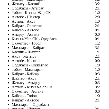
Жетысу - Каспий
3:2
Ордабасы - Атырау
2:1
Тобол - Кызыл-Жар СК
1:0
Актобе - Шахтер
2:0
Астана - Аксу
1:0
Кайрат - Окжетпес
2:1
Кайсар - Актобе
0:1
Атырау - Астана
0:0
Кызыл-Жар СК - Ордабасы
0:1
Окжетпес - Тобол
1:2
Махтаарал - Кайрат
3:1
Каспий - Шахтер
1:1
Аксу - Жетысу
2:1
Актобе - Каспий
0:0
Ордабасы - Окжетпес
1:0
Тобол - Махтаарал
1:0
Кайрат - Кайсар
0:3
Шахтер - Аксу
2:1
Жетысу - Атырау
0:3
Астана - Кызыл-Жар СК
3:2
Окжетпес - Астана
0:0
Кайсар - Тобол
1:0
Кайрат - Актобе
2:1
Махтаарал - Ордабасы
Атырау - Шахтер
2:1