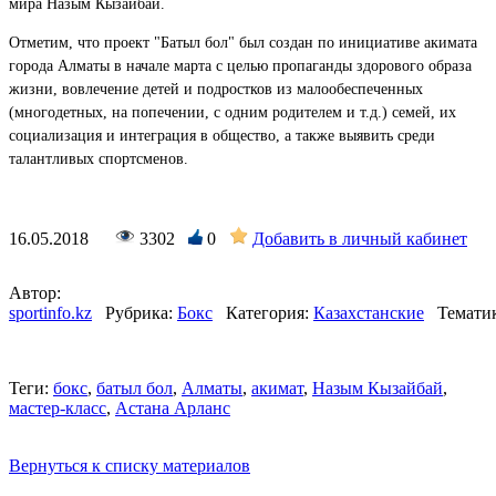
мира Назым Кызайбай.
Отметим, что проект "Батыл бол" был создан по инициативе акимата
города Алматы в начале марта с целью пропаганды здорового образа
жизни, вовлечение детей и подростков из малообеспеченных
(многодетных, на попечении, с одним родителем и т.д.) семей, их
социализация и интеграция в общество, а также выявить среди
талантливых спортсменов.
16.05.2018
3302
0
Добавить в личный кабинет
Автор:
sportinfo.kz
Рубрика:
Бокс
Категория:
Казахстанские
Тематик
Теги:
бокс
,
батыл бол
,
Алматы
,
акимат
,
Назым Кызайбай
,
мастер-класс
,
Астана Арланс
Вернуться к списку материалов