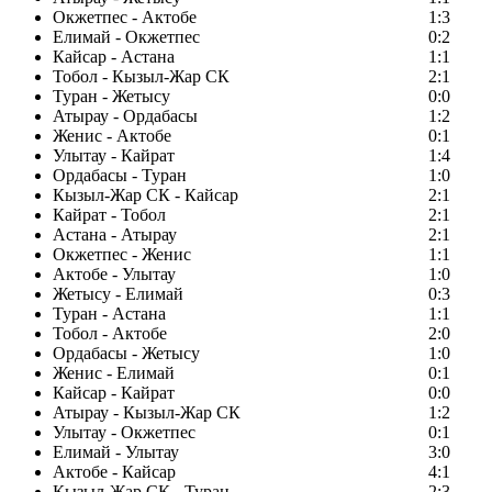
Окжетпес - Актобе
1:3
Елимай - Окжетпес
0:2
Кайсар - Астана
1:1
Тобол - Кызыл-Жар СК
2:1
Туран - Жетысу
0:0
Атырау - Ордабасы
1:2
Женис - Актобе
0:1
Улытау - Кайрат
1:4
Ордабасы - Туран
1:0
Кызыл-Жар СК - Кайсар
2:1
Кайрат - Тобол
2:1
Астана - Атырау
2:1
Окжетпес - Женис
1:1
Актобе - Улытау
1:0
Жетысу - Елимай
0:3
Туран - Астана
1:1
Тобол - Актобе
2:0
Ордабасы - Жетысу
1:0
Женис - Елимай
0:1
Кайсар - Кайрат
0:0
Атырау - Кызыл-Жар СК
1:2
Улытау - Окжетпес
0:1
Елимай - Улытау
3:0
Актобе - Кайсар
4:1
Кызыл-Жар СК - Туран
2:3