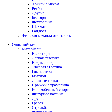
Хоккей с мячом
Регби
Другие
Бильярд
Фехтование
Шахматы
Гандбол
Финская команда отказалась
Олимпийские
Материалы
Велоспорт
Легкая атлетика
Водные виды
Тяжелая атлетика
Гимнастика
Биатлон
Лыжные гонки
Прыжки с трамплина
Конькобежный спорт
Фигурное катание
Другие
Гребля
Стрельба