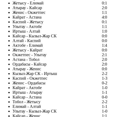
Жетысу - Елимай
0:1
Атырау - Кайсар
2:0
Женис - Окжетпес
1:1
Кайрат - Астана
4:0
Каспий - Жетысу
0:1
Улытау - Актобе
1:1
Иртыш - Алтай
1:0
Кайсар - Кызыл-Жар СК
0:0
Алтай - Каспий
0:0
Актобе - Елимай
1:4
Жетысу - Кайрат
0:0
Окжетпес - Улытау
2:1
Астана - Тобол
2:0
Ордабасы - Кайсар
2:0
Атырау - Женис
0:0
Кызыл-Жар СК - Иртыш
2-2
Каспий - Окжетпес
1-3
Женис - Ордабасы
0-2
Кайрат - Актобе
1-0
Иртыш - Атырау
1-1
Кайсар - Астана
0-0
Тобол - Жетысу
2-2
Елимай - Алтай
1-1
Улытау - Кызыл-Жар СК
1-0
Кайсар - Женис
1:1