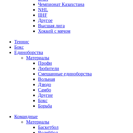
Чемпионат Казахстана
NHL
IIHF
Другое
Высшая лига
Хоккей с мячом
Теннис
Бокс
Единоборства
Материалы
Профи
Любители
Смешанные единоборства
Вольная
Дзюдо
Самбо
Другие
Бокс
Борьба
Командные
Материалы
Баскетбол
Волейбол