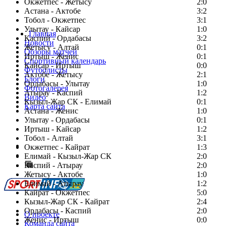
Окжетпес - Жетысу
2:0
Астана - Актобе
3:2
Тобол - Окжетпес
3:1
Улытау - Кайсар
1:0
Главная
Каспий - Ордабасы
3:2
Новости
Жетысу - Алтай
0:1
Обзоры матчей
Иртыш - Женис
0:1
Спортивный календарь
Кайсар - Иртыш
0:0
Футболисты
Актобе - Жетысу
2:1
Блоги
Ордабасы - Улытау
1:0
Фотогалерея
Атырау - Каспий
1:2
Видео
Кызыл-Жар СК - Елимай
0:1
Карта сайта
Астана - Женис
1:0
Улытау - Ордабасы
0:1
Иртыш - Кайсар
1:2
Тобол - Алтай
3:1
Есть идея?
Окжетпес - Кайрат
1:3
Сообщить о мероприятии
Елимай - Кызыл-Жар СК
2:0
Каспий - Атырау
Перейти на старый сайт
2:0
Жетысу - Актобе
1:0
Елимай - Атырау
1:2
Кайрат - Окжетпес
5:0
Кызыл-Жар СК - Кайрат
2:4
Ордабасы - Каспий
2:0
О проекте
Женис - Иртыш
0:0
Команда сайта