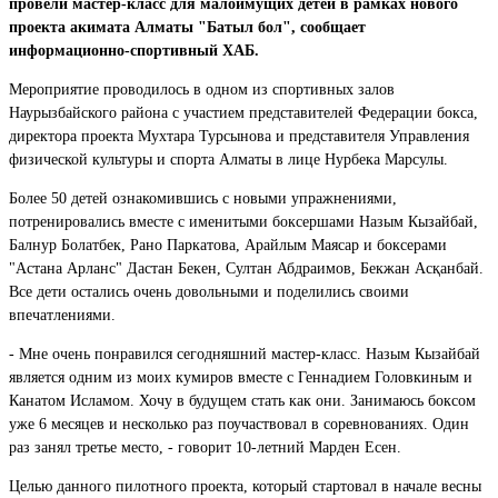
провели мастер-класс для малоимущих детей в рамках нового
проекта акимата Алматы "Батыл бол", сообщает
информационно-спортивный ХАБ.
Мероприятие проводилось в одном из спортивных залов
Наурызбайского района с участием представителей Федерации бокса,
директора проекта Мухтара Турсынова и представителя Управления
физической культуры и спорта Алматы в лице Нурбека Марсулы.
Более 50 детей ознакомившись с новыми упражнениями,
потренировались вместе с именитыми боксершами Назым Кызайбай,
Балнур Болатбек, Рано Паркатова, Арайлым Маясар и боксерами
"Астана Арланс" Дастан Бекен, Султан Абдраимов, Бекжан Асқанбай.
Все дети остались очень довольными и поделились своими
впечатлениями.
- Мне очень понравился сегодняшний мастер-класс. Назым Кызайбай
является одним из моих кумиров вместе с Геннадием Головкиным и
Канатом Исламом. Хочу в будущем стать как они. Занимаюсь боксом
уже 6 месяцев и несколько раз поучаствовал в соревнованиях. Один
раз занял третье место, - говорит 10-летний Марден Есен.
Целью данного пилотного проекта, который стартовал в начале весны