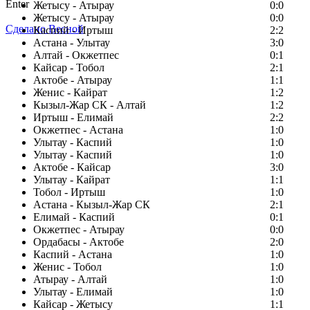
Enter
Жетысу - Атырау
0:0
Жетысу - Атырау
0:0
Сделано Весной
Каспий - Иртыш
2:2
Астана - Улытау
3:0
Алтай - Окжетпес
0:1
Кайсар - Тобол
2:1
Актобе - Атырау
1:1
Женис - Кайрат
1:2
Кызыл-Жар СК - Алтай
1:2
Иртыш - Елимай
2:2
Окжетпес - Астана
1:0
Улытау - Каспий
1:0
Улытау - Каспий
1:0
Актобе - Кайсар
3:0
Улытау - Кайрат
1:1
Тобол - Иртыш
1:0
Астана - Кызыл-Жар СК
2:1
Елимай - Каспий
0:1
Окжетпес - Атырау
0:0
Ордабасы - Актобе
2:0
Каспий - Астана
1:0
Женис - Тобол
1:0
Атырау - Алтай
1:0
Улытау - Елимай
1:0
Кайсар - Жетысу
1:1