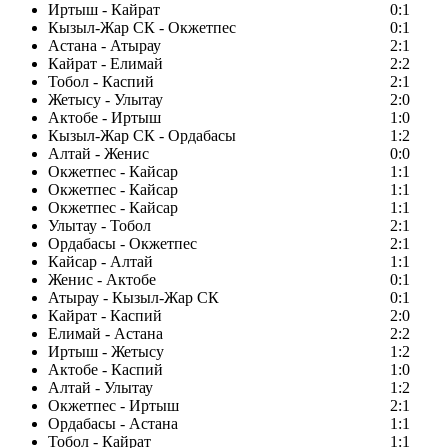
Иртыш - Кайрат
0:1
Кызыл-Жар СК - Окжетпес
0:1
Астана - Атырау
2:1
Кайрат - Елимай
2:2
Тобол - Каспий
2:1
Жетысу - Улытау
2:0
Актобе - Иртыш
1:0
Кызыл-Жар СК - Ордабасы
1:2
Алтай - Женис
0:0
Окжетпес - Кайсар
1:1
Окжетпес - Кайсар
1:1
Окжетпес - Кайсар
1:1
Улытау - Тобол
2:1
Ордабасы - Окжетпес
2:1
Кайсар - Алтай
1:1
Женис - Актобе
0:1
Атырау - Кызыл-Жар СК
0:1
Кайрат - Каспий
2:0
Елимай - Астана
2:2
Иртыш - Жетысу
1:2
Актобе - Каспий
1:0
Алтай - Улытау
1:2
Окжетпес - Иртыш
2:1
Ордабасы - Астана
1:1
Тобол - Кайрат
1:1