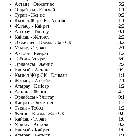
Астана - Окжетпес
5:2
Ордабасы - Елимай
1:1
Туран - Женис
0:2
Кызыл-Жар СК - Актобе
1:1
Жетысу - Кайрат
2:2
Атырау - Улытау
0:1
Кайсар - Жетысу
2:2
Окжетпес - Кызыл-Жар СК
3:2
Улытау - Туран
2:1
Актобе - Кайрат
1:2
Тобол - Атырау
5:0
Ордабасы - Женис
2:2
Елимай - Астана
0:2
Кызыл-Жар СК - Елимай
1:1
Жетысу - Актобе
2:1
Атырау - Кайсар
1:2
Астана - Женис
4:2
Ордабасы - Улытау
0:1
Кайрат - Окжетпес
1:2
Туран - Тобол
1:2
Женис - Кызыл-Жар СК
0:0
Кайсар - Туран
1:0
Улытау - Астана
0:2
Елимай - Кайрат
1:0
Атырау - Жетысу
1:1