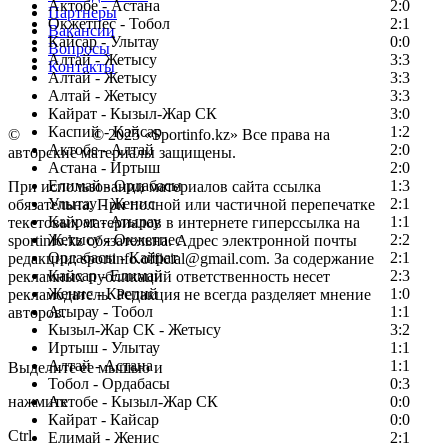
Актобе - Астана
2:0
Партнеры
Окжетпес - Тобол
2:1
Вакансии
Кайсар - Улытау
0:0
Вопросы
Алтай - Жетысу
3:3
Контакты
Алтай - Жетысу
3:3
Алтай - Жетысу
3:3
Кайрат - Кызыл-Жар СК
3:0
Каспий - Кайсар
1:2
©
Copyright
© 2025 «Sportinfo.kz» Все права на
Актобе - Алтай
2:0
авторские материалы защищены.
Астана - Иртыш
2:0
Елимай - Ордабасы
1:3
При использовании материалов сайта ссылка
Улытау - Женис
2:1
обязательна. При полной или частичной перепечатке
Кайрат - Атырау
1:1
текстовых материалов в интернете гиперссылка на
Жетысу - Окжетпес
2:2
sportinfo.kz обязательна. Адрес электронной почты
Ордабасы - Кайрат
2:1
редакции: sportinfo.official@gmail.com. За содержание
Кайсар - Елимай
2:3
рекламных публикаций ответственность несет
Женис - Каспий
1:0
рекламодатель. Редакция не всегда разделяет мнение
Атырау - Тобол
1:1
авторов.
Кызыл-Жар СК - Жетысу
3:2
Заметили ошибку в тексте?
Иртыш - Улытау
1:1
Алтай - Астана
1:1
Выделите ее мышью и
Тобол - Ордабасы
0:3
нажмите
Актобе - Кызыл-Жар СК
0:0
Кайрат - Кайсар
0:0
Ctrl
Елимай - Женис
2:1