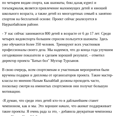
по четырем видам спорта, как шахматы, бокс,қазақ күресі и
тоғызқұмалақ является привлечение малоимущих детей и юношей
школьного возраста, а также детей из многодетных семьей к занятию
спортом на бесплатной основе. Проект сейчас реализуется в
Наурызбайском районе.
- У нас сейчас занимаются 800 детей в возрасте от 6 до 17 лет. Среди
четырех видовспорта большим спросом пользуется шахматы. Здесь
уже обучаются более 350 человек. Тренируют всех участников
профессионалы своего дела. Мы надеемся, что до конца года улучшим
сегодняшние показатели и сделаем хороший результат, - отметил
директор проекта "Батыл бол" Мухтар Турсынов.
В свою очередь, всем спортсменам и участникам мероприятия были
вручены подарки и дипломы от организаторов проекта. Такие мастер-
классы по мнению Назым Кызайбай должны проходить часто,
поскольку смотря на именитых спортсменов они получат большую
мотивацию.
-Я думаю, что среди этих детей кто-то в дайльнейшем станет
чемпионом, как и мы. Это хорошее начало, что акимат поддерживает
такие проекты. Я очень рада за это, - добавила двукратная чемпионка