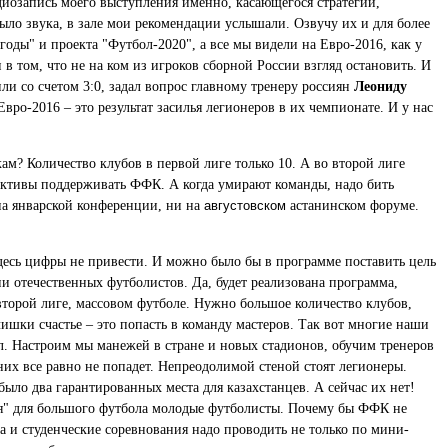
удиозапись моего выступления именно, касающегося стратегии,
ыло звука, в зале мои рекомендации услышали. Озвучу их и для более
оды" и проекта "Футбол-2020", а все мы видели на Евро-2016, как у
в том, что не на ком из игроков сборной России взгляд остановить. И
ли со счетом 3:0, задал вопрос главному тренеру россиян
Леониду
вро-2016 – это результат засилья легионеров в их чемпионате. И у нас
ам? Количество клубов в первой лиге только 10. А во второй лиге
ективы поддерживать ФФК. А когда умирают команды, надо бить
на январской конференции, ни на
августовском
астанинском форуме.
десь цифры не привести. И можно было бы в программе поставить цель
и отечественных футболистов. Да, будет реализована программа,
второй лиге, массовом футболе. Нужно большое количество клубов,
шки счастье – это попасть в команду мастеров. Так вот многие наши
. Настроим мы манежей в стране и новых стадионов, обучим тренеров
их все равно не попадет. Непреодолимой стеной стоят легионеры.
ыло два гарантированных места для казахстанцев. А сейчас их нет!
ься" для большого футбола молодые футболисты. Почему бы ФФК не
и студенческие соревнования надо проводить не только по мини-