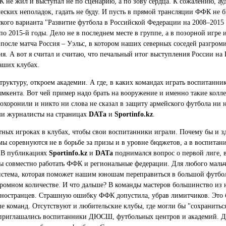
ФК не жил и выступал не по сценарию, а по зову сердца. К сожалению, а
еских неполадок, гадать не буду. И пусть в прямой трансляции ФФК не б
кого варианта "Развитие футбола в Российской Федерации на 2008–2015 г
 2015-й годы. Дело не в последнем месте в группе, а в позорной игре и 
осле матча Россия – Уэльс, в котором наших северных соседей разгроми
. А вот я считал и считаю, что печальный итог выступления России на Е
наших клубах.
уктуру, откроем академии. А где, в каких командах играть воспитанник
кента. Вот чей пример надо брать на вооружение и именно такие колл
хоронили и никто ни слова не сказал в защиту армейского футбола ни 
ши журналисты на страницах
DATа
и
Sportinfo.kz
.
тных игроках в клубах, чтобы свои воспитанники играли. Почему бы и з
 соревнуются не в борьбе за призы и в уровне бюджетов, а в воспитани
. В публикациях
Sportinfo.kz
и
DATа
поднимался вопрос о первой лиге, 
ы совместно работать ФФК и региональные федерации. Для любого мальчи
стема, которая поможет нашим юношам переправиться в большой футбол
омном количестве. И что дальше? В команды мастеров большинство из н
 иностранцев. Страшную ошибку ФФК допустила, убрав лимитчиков. Это б
ьше команд. Отсутствуют и любительские клубы, где могли бы "сохранит
приглашались воспитанники ДЮСШ, футбольных центров и академий. Да 