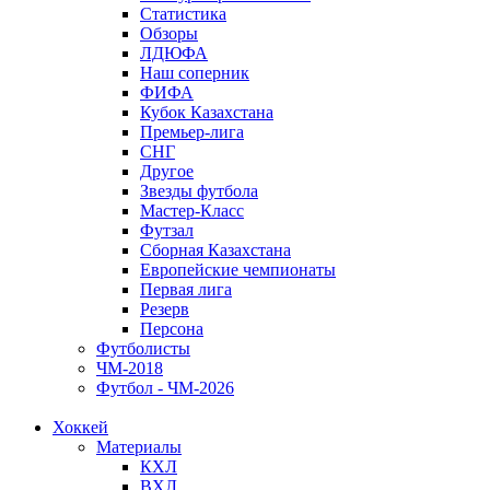
Статистика
Обзоры
ЛДЮФА
Наш соперник
ФИФА
Кубок Казахстана
Премьер-лига
СНГ
Другое
Звезды футбола
Мастер-Класс
Футзал
Сборная Казахстана
Европейские чемпионаты
Первая лига
Резерв
Персона
Футболисты
ЧМ-2018
Футбол - ЧМ-2026
Хоккей
Материалы
КХЛ
ВХЛ