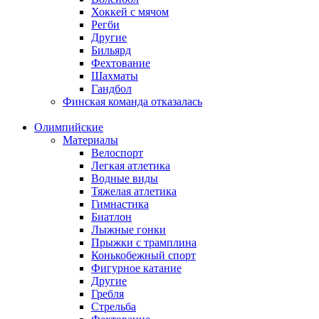
Хоккей с мячом
Регби
Другие
Бильярд
Фехтование
Шахматы
Гандбол
Финская команда отказалась
Олимпийские
Материалы
Велоспорт
Легкая атлетика
Водные виды
Тяжелая атлетика
Гимнастика
Биатлон
Лыжные гонки
Прыжки с трамплина
Конькобежный спорт
Фигурное катание
Другие
Гребля
Стрельба