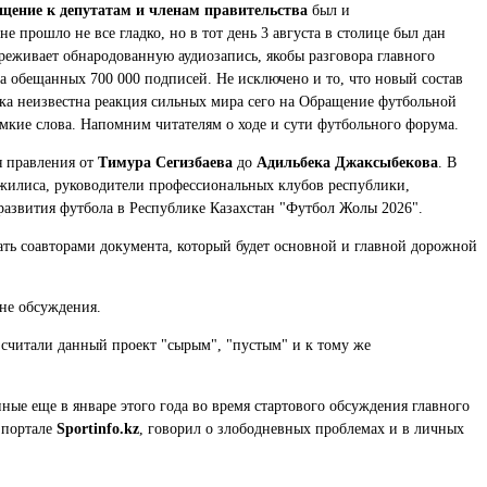
щение к депутатам и членам правительства
был и
не прошло не все гладко, но в тот день 3 августа в столице был дан
еживает обнародованную аудиозапись, якобы разговора главного
а обещанных 700 000 подписей. Не исключено и то, что новый состав
ока неизвестна реакция сильных мира сего на Обращение футбольной
мкие слова. Напомним читателям о ходе и сути футбольного форума.
я правления от
Тимура Сегизбаева
до
Адильбека Джаксыбекова
. В
жилиса, руководители профессиональных клубов республики,
развития футбола в Республике Казахстан "Футбол Жолы 2026".
ать соавторами документа, который будет основной и главной дорожной
не обсуждения.
считали данный проект "сырым", "пустым" и к тому же
ые еще в январе этого года во время стартового обсуждения главного
 портале
Sportinfo.kz
, говорил о злободневных проблемах и в личных