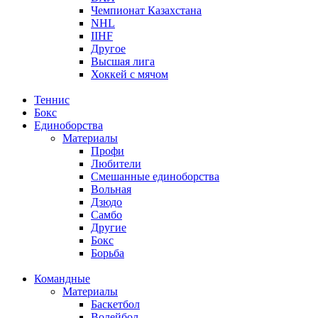
Чемпионат Казахстана
NHL
IIHF
Другое
Высшая лига
Хоккей с мячом
Теннис
Бокс
Единоборства
Материалы
Профи
Любители
Смешанные единоборства
Вольная
Дзюдо
Самбо
Другие
Бокс
Борьба
Командные
Материалы
Баскетбол
Волейбол