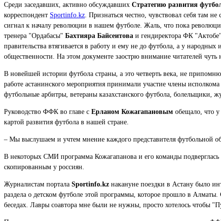
Среди заседавших, активно обсуждавших
Стратегию развития футбо
корреспондент
Sportinfo.kz
. Признаться честно, чувствовал себя там не
сигнал к началу революции в нашем футболе. Жаль, что пока революц
тренера "Ордабасы"
Бахтияра Байсеитова
и гендиректора ФК "Актобе
правительства втягивается в работу и ему не до футбола, а у народн
общественности. На этом документе заострю внимание читателей чуть 
В новейшей истории футбола страны, а это четверть века, не припом
работе астанинского мероприятия принимали участие члены исполкома
футбольные арбитры, ветераны казахстанского футбола, болельщики, ж
Руководство ФФК во главе с
Ерланом Кожагапановым
обещало, что у
картой развития футбола в нашей стране.
– Мы выслушаем и учтем мнение каждого представителя футбольной об
В некоторых СМИ программа Кожагапанова и его команды подверглась 
скопированным у россиян.
Журналистам портала
Sportinfo.kz
накануне поездки в Астану было инт
раздела о детском футболе этой программы, которое прошло в Алматы.
беседах. Лавры соавтора мне были не нужны, просто хотелось чтобы "П