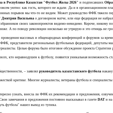
ла в Республике Казахстан "Футбол Жолы 2026"
и подписавших
Обра
 совсем уютно: как гость, которого не ждали. Да и в организационном пла
ионных порывов мы что-то не видим. Может руководство ФФК тяжело пер
"
Дмитрия Васильева
о договорном матче, или еще федерация не набрал
ых избранников своих законопроектов видимо-невидимо. Короче, никому п
ниже. А по поводу революции нисколько не утрирую и это отнюдь не гро
ню проведения массовых и общенародных конференций и форумов за врем
 ФФК, представители региональных футбольных федераций, депутаты ма
урналисты. Целью форума было итоговое обсуждение проекта Стратегии 
 всех, кто неравнодушен к футболу, появится уникальная возможность ст
щественности, – заявлял
руководитель казахстанского футбола
накану
жесткой критике. Многие журналисты, ветераны футбола и специалисты 
ересно узнать, внесла ли ФФК их рекомендации и предложения, озвученн
 Свои замечания и предложения постоянно высказывал в газете
DAT
и на
уть футбола" нашел выход из тупика.