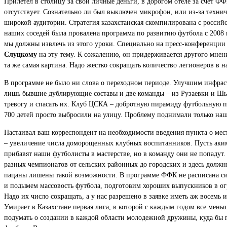
Прилетел в столицу за свои личные деньги, в дорогом отеле за счет Ф
отсутствует. Сознательно ли был выключен микрофон, или из-за технич
широкой аудитории. Стратегия казахстанская скомпилирована с российс
наших соседей была провалена программа по развитию футбола с 2008 по
мы должны извлечь из этого уроки. Специально на пресс-конференции п
Слуцкому
на эту тему. К сожалению, он придерживается другого мнения
та же самая картина. Надо жестко сокращать количество легионеров в 
В программе не было ни слова о переходном периоде. Улучшим инфрастр
лишь бывшие дублирующие составы и две команды – из Рузаевки и Шым
тревогу и спасать их. Клуб ЦСКА – добротную пирамиду футбольную по
700 детей просто выбросили на улицу. Проблему поднимали только на
Настаивал ваш корреспондент на необходимости введения пункта о мес
– увеличение числа доморощенных клубных воспитанников. Пусть акимы
прибавят наши футболисты в мастерстве, но в команду они не попадут
разных чемпионатов от сельских районных до городских и здесь должн
пацаны лишены такой возможности. В программе ФФК не расписана си
и подымем массовость футбола, подготовим хороших выпускников в огр
Надо их число сокращать, а у нас разрешено в заявке иметь аж восемь
Умирает в Казахстане первая лига, в которой с каждым годом все мен
подумать о создании в каждой области молодежной дружины, куда бы 