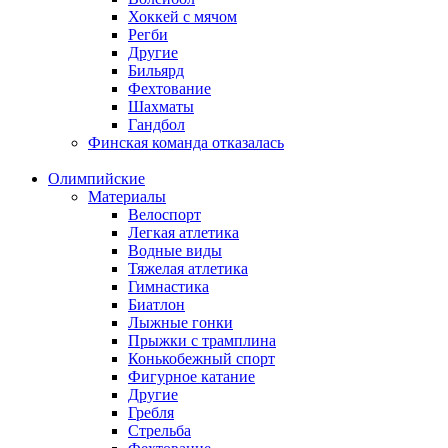
Хоккей с мячом
Регби
Другие
Бильярд
Фехтование
Шахматы
Гандбол
Финская команда отказалась
Олимпийские
Материалы
Велоспорт
Легкая атлетика
Водные виды
Тяжелая атлетика
Гимнастика
Биатлон
Лыжные гонки
Прыжки с трамплина
Конькобежный спорт
Фигурное катание
Другие
Гребля
Стрельба