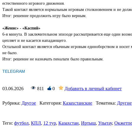
естественного игрового движения.
Такой контакт является нормальным игровым столкновением и не долже
Итог: решение продолжить игру было верным.
«Женис» - «Каспий»
6-я минута. В заключительном эпизоде рассматривается еще один возмо
цепляет и не касается нападающего.
Остальной контакт является обычным игровым единоборством и носит м
не было.
Итог: решение не назначать пенальти было правильным.
TELEGRAM
03.06.2026
811
0
Добавить в личный кабинет
Рубрика:
Другое
Категория:
Казахстанские
Тематика:
Другие
Теги:
футбол
,
КПЛ
,
12 тур
,
Казахстан
,
Иртыш
,
Улытау
,
Окжетпе