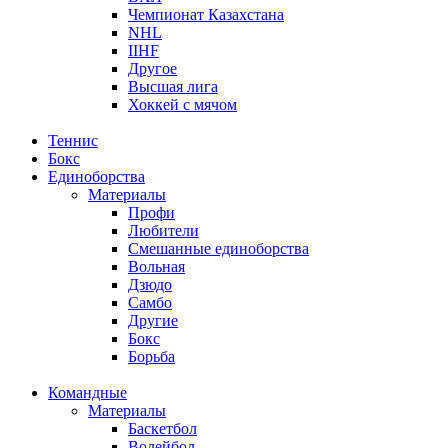
Чемпионат Казахстана
NHL
IIHF
Другое
Высшая лига
Хоккей с мячом
Теннис
Бокс
Единоборства
Материалы
Профи
Любители
Смешанные единоборства
Вольная
Дзюдо
Самбо
Другие
Бокс
Борьба
Командные
Материалы
Баскетбол
Волейбол