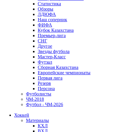
Статистика
Обзоры
ЛДЮФА
Наш соперник
ФИФА
Кубок Казахстана
Премьер-лига
СНГ
Другое
Звезды футбола
Мастер-Класс
Футзал
Сборная Казахстана
Европейские чемпионаты
Первая лига
Резерв
Персона
Футболисты
ЧМ-2018
Футбол - ЧМ-2026
Хоккей
Материалы
КХЛ
ВХЛ