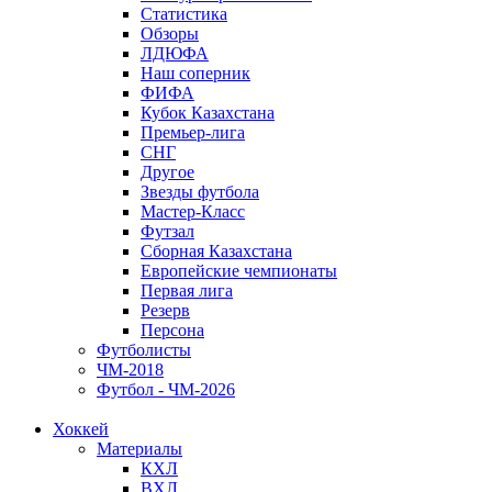
Статистика
Обзоры
ЛДЮФА
Наш соперник
ФИФА
Кубок Казахстана
Премьер-лига
СНГ
Другое
Звезды футбола
Мастер-Класс
Футзал
Сборная Казахстана
Европейские чемпионаты
Первая лига
Резерв
Персона
Футболисты
ЧМ-2018
Футбол - ЧМ-2026
Хоккей
Материалы
КХЛ
ВХЛ