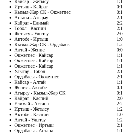
Кайсар - Жетысу
1:1
Иртыш - Кайрат
0:1
Кызыл-Жар СК - Окжетпес
0:1
Астана - Атырау
2:1
Кайрат - Елимай
2:2
Тобол - Каспий
2:1
Жетысу - Улытау
2:0
Актобе - Иртыш
1:0
Кызыл-Жар СК - Ордабасы
1:2
Алтай - Женис
0:0
Окжетпес - Кайсар
1:1
Окжетпес - Кайсар
1:1
Окжетпес - Кайсар
1:1
Улытау - Тобол
2:1
Ордабасы - Окжетпес
2:1
Кайсар - Алтай
1:1
Женис - Актобе
0:1
Атырау - Кызыл-Жар СК
0:1
Кайрат - Каспий
2:0
Елимай - Астана
2:2
Иртыш - Жетысу
1:2
Актобе - Каспий
1:0
Алтай - Улытау
1:2
Окжетпес - Иртыш
2:1
Ордабасы - Астана
1:1