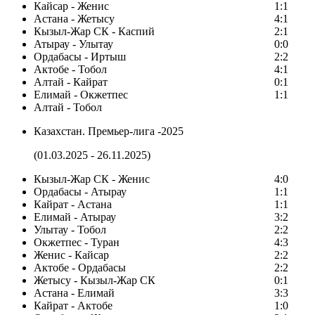
Кайсар - Женис
1:1
Астана - Жетысу
4:1
Кызыл-Жар СК - Каспий
2:1
Атырау - Улытау
0:0
Ордабасы - Иртыш
2:2
Актобе - Тобол
4:1
Алтай - Кайрат
0:1
Елимай - Окжетпес
1:1
Алтай - Тобол
Казахстан. Премьер-лига -2025
(01.03.2025 - 26.11.2025)
Кызыл-Жар СК - Женис
4:0
Ордабасы - Атырау
1:1
Кайрат - Астана
1:1
Елимай - Атырау
3:2
Улытау - Тобол
2:2
Окжетпес - Туран
4:3
Женис - Кайсар
2:2
Актобе - Ордабасы
2:2
Жетысу - Кызыл-Жар СК
0:1
Астана - Елимай
3:3
Кайрат - Актобе
1:0