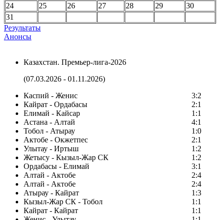
24
25
26
27
28
29
30
31
Результаты
Анонсы
Казахстан. Премьер-лига-2026
(07.03.2026 - 01.11.2026)
Каспий - Женис
3:2
Кайрат - Ордабасы
2:1
Елимай - Кайсар
1:1
Астана - Алтай
4:1
Тобол - Атырау
1:0
Актобе - Окжетпес
2:1
Улытау - Иртыш
1:2
Жетысу - Кызыл-Жар СК
1:2
Ордабасы - Елимай
3:1
Алтай - Актобе
2:4
Алтай - Актобе
2:4
Атырау - Кайрат
1:3
Кызыл-Жар СК - Тобол
1:1
Кайрат - Кайрат
1:1
Женис - Улытау
1:1