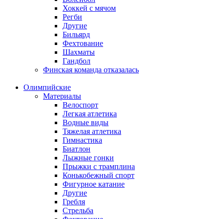
Хоккей с мячом
Регби
Другие
Бильярд
Фехтование
Шахматы
Гандбол
Финская команда отказалась
Олимпийские
Материалы
Велоспорт
Легкая атлетика
Водные виды
Тяжелая атлетика
Гимнастика
Биатлон
Лыжные гонки
Прыжки с трамплина
Конькобежный спорт
Фигурное катание
Другие
Гребля
Стрельба