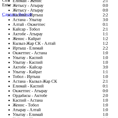
Ctrl
Елимай - Женис
2:1
Enter
Жетысу - Атырау
0:0
Жетысу - Атырау
0:0
Сделано Весной
Каспий - Иртыш
2:2
Астана - Улытау
3:0
Алтай - Окжетпес
0:1
Кайсар - Тобол
2:1
Актобе - Атырау
1:1
Женис - Кайрат
1:2
Кызыл-Жар СК - Алтай
1:2
Иртыш - Елимай
2:2
Окжетпес - Астана
1:0
Улытау - Каспий
1:0
Улытау - Каспий
1:0
Актобе - Кайсар
3:0
Улытау - Кайрат
1:1
Тобол - Иртыш
1:0
Астана - Кызыл-Жар СК
2:1
Елимай - Каспий
0:1
Окжетпес - Атырау
0:0
Ордабасы - Актобе
2:0
Каспий - Астана
1:0
Женис - Тобол
1:0
Атырау - Алтай
1:0
Улытау - Елимай
1:0