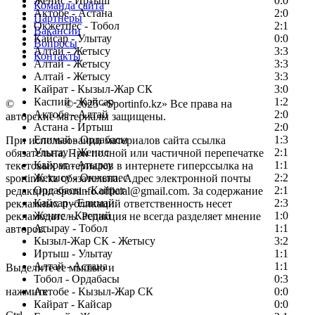
Женис - Иртыш
0:0
Команда сайта
Актобе - Астана
2:0
Партнеры
Окжетпес - Тобол
2:1
Вакансии
Кайсар - Улытау
0:0
Вопросы
Алтай - Жетысу
3:3
Контакты
Алтай - Жетысу
3:3
Алтай - Жетысу
3:3
Кайрат - Кызыл-Жар СК
3:0
Каспий - Кайсар
1:2
©
Copyright
© 2025 «Sportinfo.kz» Все права на
Актобе - Алтай
2:0
авторские материалы защищены.
Астана - Иртыш
2:0
Елимай - Ордабасы
1:3
При использовании материалов сайта ссылка
Улытау - Женис
2:1
обязательна. При полной или частичной перепечатке
Кайрат - Атырау
1:1
текстовых материалов в интернете гиперссылка на
Жетысу - Окжетпес
2:2
sportinfo.kz обязательна. Адрес электронной почты
Ордабасы - Кайрат
2:1
редакции: sportinfo.official@gmail.com. За содержание
Кайсар - Елимай
2:3
рекламных публикаций ответственность несет
Женис - Каспий
1:0
рекламодатель. Редакция не всегда разделяет мнение
Атырау - Тобол
1:1
авторов.
Кызыл-Жар СК - Жетысу
3:2
Заметили ошибку в тексте?
Иртыш - Улытау
1:1
Алтай - Астана
1:1
Выделите ее мышью и
Тобол - Ордабасы
0:3
нажмите
Актобе - Кызыл-Жар СК
0:0
Кайрат - Кайсар
0:0