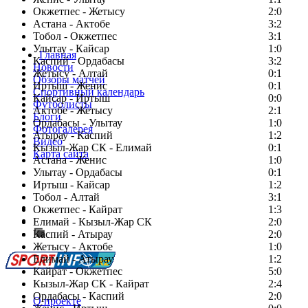
Окжетпес - Жетысу
2:0
Астана - Актобе
3:2
Тобол - Окжетпес
3:1
Улытау - Кайсар
1:0
Главная
Каспий - Ордабасы
3:2
Новости
Жетысу - Алтай
0:1
Обзоры матчей
Иртыш - Женис
0:1
Спортивный календарь
Кайсар - Иртыш
0:0
Футболисты
Актобе - Жетысу
2:1
Блоги
Ордабасы - Улытау
1:0
Фотогалерея
Атырау - Каспий
1:2
Видео
Кызыл-Жар СК - Елимай
0:1
Карта сайта
Астана - Женис
1:0
Улытау - Ордабасы
0:1
Иртыш - Кайсар
1:2
Тобол - Алтай
3:1
Есть идея?
Окжетпес - Кайрат
1:3
Сообщить о мероприятии
Елимай - Кызыл-Жар СК
2:0
Каспий - Атырау
Перейти на старый сайт
2:0
Жетысу - Актобе
1:0
Елимай - Атырау
1:2
Кайрат - Окжетпес
5:0
Кызыл-Жар СК - Кайрат
2:4
Ордабасы - Каспий
2:0
О проекте