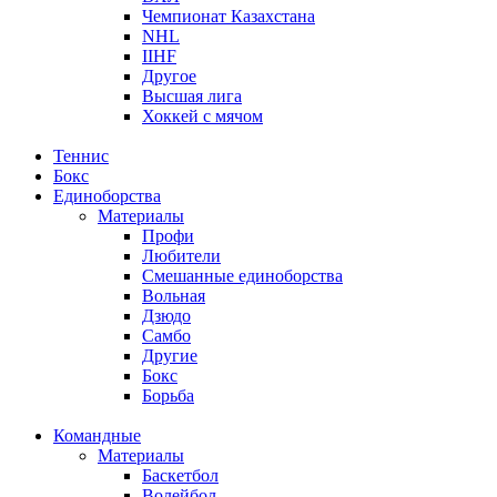
Чемпионат Казахстана
NHL
IIHF
Другое
Высшая лига
Хоккей с мячом
Теннис
Бокс
Единоборства
Материалы
Профи
Любители
Смешанные единоборства
Вольная
Дзюдо
Самбо
Другие
Бокс
Борьба
Командные
Материалы
Баскетбол
Волейбол