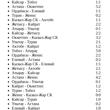
Кайсар - Тобол
1:1
Астана - Окжетпес
5:2
Ордабасы - Елимай
1:1
Туран - Женис
0:2
Кызыл-Жар СК - Актобе
1:1
Жетысу - Кайрат
2:2
Атырау - Улытау
0:1
Кайсар - Жетысу
2:2
Окжетпес - Кызыл-Жар СК
3:2
Улытау - Туран
2:1
Актобе - Кайрат
1:2
Тобол - Атырау
5:0
Ордабасы - Женис
2:2
Елимай - Астана
0:2
Кызыл-Жар СК - Елимай
1:1
Жетысу - Актобе
2:1
Атырау - Кайсар
1:2
Астана - Женис
4:2
Ордабасы - Улытау
0:1
Кайрат - Окжетпес
1:2
Туран - Тобол
1:2
Женис - Кызыл-Жар СК
0:0
Кайсар - Туран
1:0
Улытау - Астана
0:2
Елимай - Кайрат
1:0