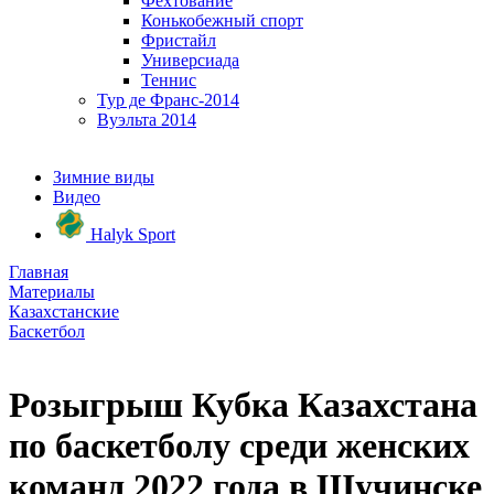
Фехтование
Конькобежный спорт
Фристайл
Универсиада
Теннис
Тур де Франс-2014
Вуэльта 2014
Зимние виды
Видео
Halyk Sport
Главная
Материалы
Казахстанские
Баскетбол
Розыгрыш Кубка Казахстана
по баскетболу среди женских
команд 2022 года в Щучинске