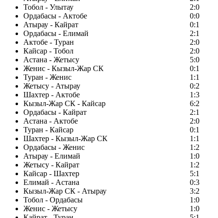
Тобол - Улытау
2:0
Ордабасы - Актобе
0:0
Атырау - Кайрат
0:1
Ордабасы - Елимай
2:1
Актобе - Туран
2:0
Кайсар - Тобол
2:0
Астана - Жетысу
5:0
Женис - Кызыл-Жар СК
0:1
Туран - Женис
1:1
Жетысу - Атырау
0:2
Шахтер - Актобе
1:3
Кызыл-Жар СК - Кайсар
6:2
Ордабасы - Кайрат
2:1
Астана - Актобе
2:0
Туран - Кайсар
0:1
Шахтер - Кызыл-Жар СК
1:1
Ордабасы - Женис
1:2
Атырау - Елимай
1:0
Жетысу - Кайрат
1:2
Кайсар - Шахтер
5:1
Елимай - Астана
0:3
Кызыл-Жар СК - Атырау
3:2
Тобол - Ордабасы
1:0
Женис - Жетысу
1:0
Кайрат - Туран
5:1