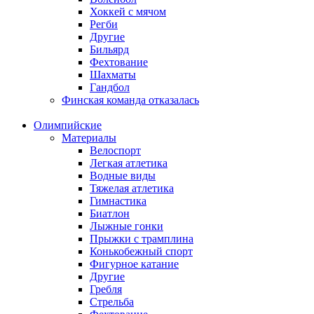
Хоккей с мячом
Регби
Другие
Бильярд
Фехтование
Шахматы
Гандбол
Финская команда отказалась
Олимпийские
Материалы
Велоспорт
Легкая атлетика
Водные виды
Тяжелая атлетика
Гимнастика
Биатлон
Лыжные гонки
Прыжки с трамплина
Конькобежный спорт
Фигурное катание
Другие
Гребля
Стрельба