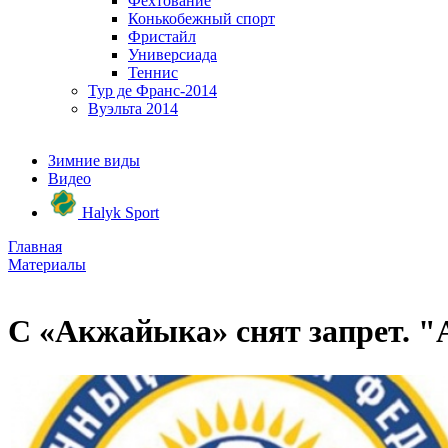
Фехтование
Конькобежный спорт
Фристайл
Универсиада
Теннис
Тур де Франс-2014
Вуэльта 2014
Зимние виды
Видео
Halyk Sport
Главная
Материалы
С «Акжайыка» снят запрет. "