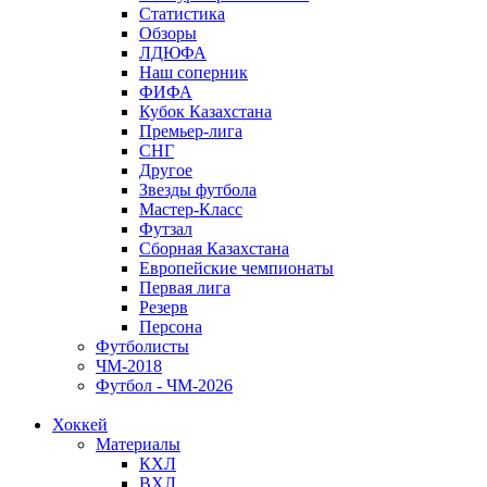
Статистика
Обзоры
ЛДЮФА
Наш соперник
ФИФА
Кубок Казахстана
Премьер-лига
СНГ
Другое
Звезды футбола
Мастер-Класс
Футзал
Сборная Казахстана
Европейские чемпионаты
Первая лига
Резерв
Персона
Футболисты
ЧМ-2018
Футбол - ЧМ-2026
Хоккей
Материалы
КХЛ
ВХЛ