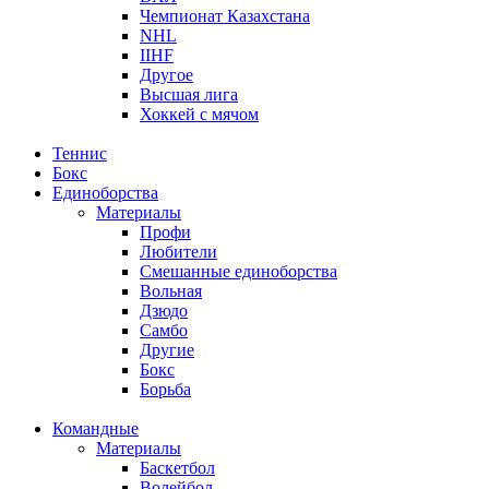
Чемпионат Казахстана
NHL
IIHF
Другое
Высшая лига
Хоккей с мячом
Теннис
Бокс
Единоборства
Материалы
Профи
Любители
Смешанные единоборства
Вольная
Дзюдо
Самбо
Другие
Бокс
Борьба
Командные
Материалы
Баскетбол
Волейбол