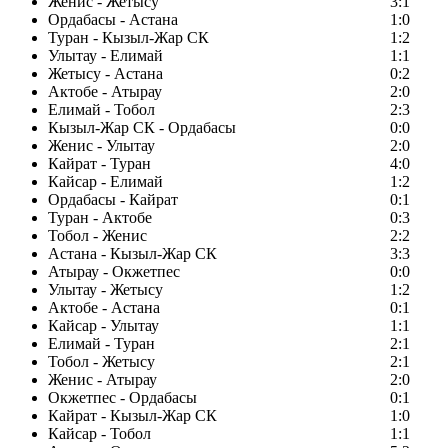
Женис - Жетысу
3:1
Ордабасы - Астана
1:0
Туран - Кызыл-Жар СК
1:2
Улытау - Елимай
1:1
Жетысу - Астана
0:2
Актобе - Атырау
2:0
Елимай - Тобол
2:3
Кызыл-Жар СК - Ордабасы
0:0
Женис - Улытау
2:0
Кайрат - Туран
4:0
Кайсар - Елимай
1:2
Ордабасы - Кайрат
0:1
Туран - Актобе
0:3
Тобол - Женис
2:2
Астана - Кызыл-Жар СК
3:3
Атырау - Окжетпес
0:0
Улытау - Жетысу
1:2
Актобе - Астана
0:1
Кайсар - Улытау
1:1
Елимай - Туран
2:1
Тобол - Жетысу
2:1
Женис - Атырау
2:0
Окжетпес - Ордабасы
0:1
Кайрат - Кызыл-Жар СК
1:0
Кайсар - Тобол
1:1