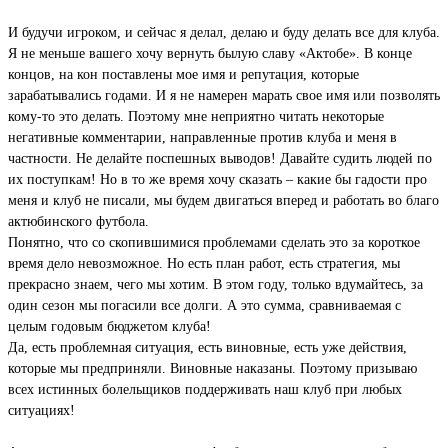
И будучи игроком, и сейчас я делал, делаю и буду делать все для клуба.
Я не меньше вашего хочу вернуть былую славу «Актобе». В конце
концов, на кон поставлены мое имя и репутация, которые
зарабатывались годами. И я не намерен марать свое имя или позволять
кому-то это делать. Поэтому мне неприятно читать некоторые
негативные комментарии, направленные против клуба и меня в
частности. Не делайте поспешных выводов! Давайте судить людей по
их поступкам! Но в то же время хочу сказать – какие бы гадости про
меня и клуб не писали, мы будем двигаться вперед и работать во благо
актюбинского футбола.
Понятно, что со скопившимися проблемами сделать это за короткое
время дело невозможное. Но есть план работ, есть стратегия, мы
прекрасно знаем, чего мы хотим. В этом году, только вдумайтесь, за
один сезон мы погасили все долги. А это сумма, сравниваемая с
целым годовым бюджетом клуба!
Да, есть проблемная ситуация, есть виновные, есть уже действия,
которые мы предприняли. Виновные наказаны. Поэтому призываю
всех истинных болельщиков поддерживать наш клуб при любых
ситуациях!