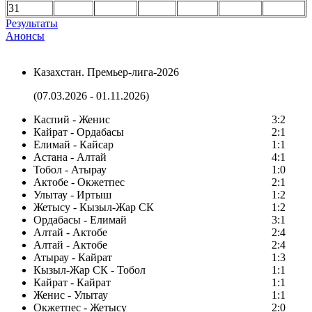
31
Результаты
Анонсы
Казахстан. Премьер-лига-2026
(07.03.2026 - 01.11.2026)
Каспий - Женис
3:2
Кайрат - Ордабасы
2:1
Елимай - Кайсар
1:1
Астана - Алтай
4:1
Тобол - Атырау
1:0
Актобе - Окжетпес
2:1
Улытау - Иртыш
1:2
Жетысу - Кызыл-Жар СК
1:2
Ордабасы - Елимай
3:1
Алтай - Актобе
2:4
Алтай - Актобе
2:4
Атырау - Кайрат
1:3
Кызыл-Жар СК - Тобол
1:1
Кайрат - Кайрат
1:1
Женис - Улытау
1:1
Окжетпес - Жетысу
2:0