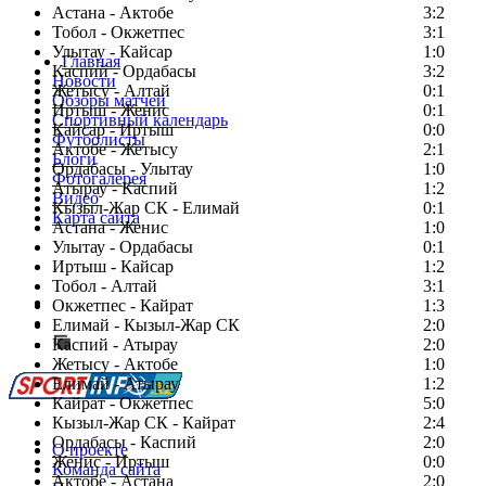
Астана - Актобе
3:2
Тобол - Окжетпес
3:1
Улытау - Кайсар
1:0
Главная
Каспий - Ордабасы
3:2
Новости
Жетысу - Алтай
0:1
Обзоры матчей
Иртыш - Женис
0:1
Спортивный календарь
Кайсар - Иртыш
0:0
Футболисты
Актобе - Жетысу
2:1
Блоги
Ордабасы - Улытау
1:0
Фотогалерея
Атырау - Каспий
1:2
Видео
Кызыл-Жар СК - Елимай
0:1
Карта сайта
Астана - Женис
1:0
Улытау - Ордабасы
0:1
Иртыш - Кайсар
1:2
Тобол - Алтай
3:1
Есть идея?
Окжетпес - Кайрат
1:3
Сообщить о мероприятии
Елимай - Кызыл-Жар СК
2:0
Каспий - Атырау
Перейти на старый сайт
2:0
Жетысу - Актобе
1:0
Елимай - Атырау
1:2
Кайрат - Окжетпес
5:0
Кызыл-Жар СК - Кайрат
2:4
Ордабасы - Каспий
2:0
О проекте
Женис - Иртыш
0:0
Команда сайта
Актобе - Астана
2:0