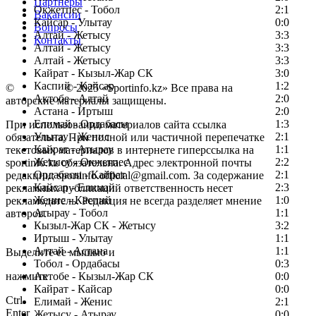
Партнеры
Окжетпес - Тобол
2:1
Вакансии
Кайсар - Улытау
0:0
Вопросы
Алтай - Жетысу
3:3
Контакты
Алтай - Жетысу
3:3
Алтай - Жетысу
3:3
Кайрат - Кызыл-Жар СК
3:0
Каспий - Кайсар
1:2
©
Copyright
© 2025 «Sportinfo.kz» Все права на
Актобе - Алтай
2:0
авторские материалы защищены.
Астана - Иртыш
2:0
Елимай - Ордабасы
1:3
При использовании материалов сайта ссылка
Улытау - Женис
2:1
обязательна. При полной или частичной перепечатке
Кайрат - Атырау
1:1
текстовых материалов в интернете гиперссылка на
Жетысу - Окжетпес
2:2
sportinfo.kz обязательна. Адрес электронной почты
Ордабасы - Кайрат
2:1
редакции: sportinfo.official@gmail.com. За содержание
Кайсар - Елимай
2:3
рекламных публикаций ответственность несет
Женис - Каспий
1:0
рекламодатель. Редакция не всегда разделяет мнение
Атырау - Тобол
1:1
авторов.
Кызыл-Жар СК - Жетысу
3:2
Заметили ошибку в тексте?
Иртыш - Улытау
1:1
Алтай - Астана
1:1
Выделите ее мышью и
Тобол - Ордабасы
0:3
нажмите
Актобе - Кызыл-Жар СК
0:0
Кайрат - Кайсар
0:0
Ctrl
Елимай - Женис
2:1
Enter
Жетысу - Атырау
0:0