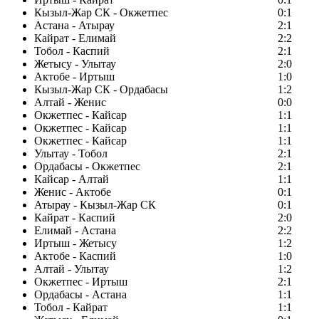
Кызыл-Жар СК - Окжетпес
0:1
Астана - Атырау
2:1
Кайрат - Елимай
2:2
Тобол - Каспий
2:1
Жетысу - Улытау
2:0
Актобе - Иртыш
1:0
Кызыл-Жар СК - Ордабасы
1:2
Алтай - Женис
0:0
Окжетпес - Кайсар
1:1
Окжетпес - Кайсар
1:1
Окжетпес - Кайсар
1:1
Улытау - Тобол
2:1
Ордабасы - Окжетпес
2:1
Кайсар - Алтай
1:1
Женис - Актобе
0:1
Атырау - Кызыл-Жар СК
0:1
Кайрат - Каспий
2:0
Елимай - Астана
2:2
Иртыш - Жетысу
1:2
Актобе - Каспий
1:0
Алтай - Улытау
1:2
Окжетпес - Иртыш
2:1
Ордабасы - Астана
1:1
Тобол - Кайрат
1:1