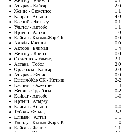
Жетысу - Елимай
0:1
Атырау - Кайсар
2:0
Женис - Окжетпес
1:1
Кайрат - Астана
4:0
Каспий - Жетысу
0:1
Улытау - Актобе
1:1
Иртыш - Алтай
1:0
Кайсар - Кызыл-Жар СК
0:0
Алтай - Каспий
0:0
Актобе - Елимай
1:4
Жетысу - Кайрат
0:0
Окжетпес - Улытау
2:1
Астана - Тобол
2:0
Ордабасы - Кайсар
2:0
Атырау - Женис
0:0
Кызыл-Жар СК - Иртыш
2-2
Каспий - Окжетпес
1-3
Женис - Ордабасы
0-2
Кайрат - Актобе
1-0
Иртыш - Атырау
1-1
Кайсар - Астана
0-0
Тобол - Жетысу
2-2
Елимай - Алтай
1-1
Улытау - Кызыл-Жар СК
1-0
Кайсар - Женис
1:1