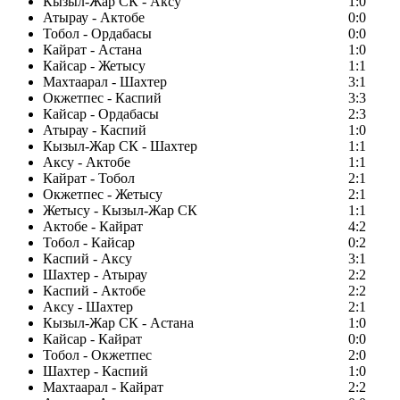
Кызыл-Жар СК - Аксу
1:0
Атырау - Актобе
0:0
Тобол - Ордабасы
0:0
Кайрат - Астана
1:0
Кайсар - Жетысу
1:1
Махтаарал - Шахтер
3:1
Окжетпес - Каспий
3:3
Кайсар - Ордабасы
2:3
Атырау - Каспий
1:0
Кызыл-Жар СК - Шахтер
1:1
Аксу - Актобе
1:1
Кайрат - Тобол
2:1
Окжетпес - Жетысу
2:1
Жетысу - Кызыл-Жар СК
1:1
Актобе - Кайрат
4:2
Тобол - Кайсар
0:2
Каспий - Аксу
3:1
Шахтер - Атырау
2:2
Каспий - Актобе
2:2
Аксу - Шахтер
2:1
Кызыл-Жар СК - Астана
1:0
Кайсар - Кайрат
0:0
Тобол - Окжетпес
2:0
Шахтер - Каспий
1:0
Махтаарал - Кайрат
2:2