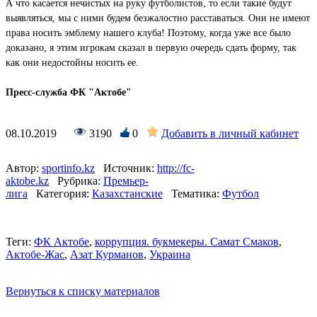
А что касается нечистых на руку футболистов, то если такие будут
выявляться, мы с ними будем безжалостно расставаться. Они не имеют
права носить эмблему нашего клуба! Поэтому, когда уже все было
доказано, я этим игрокам сказал в первую очередь сдать форму, так
как они недостойны носить ее.
Пресс-служба ФК "Актобе"
08.10.2019
3190
0
Добавить в личный кабинет
Автор:
sportinfo.kz
Источник:
http://fc-
aktobe.kz
Рубрика:
Премьер-
лига
Категория:
Казахстанские
Тематика:
Футбол
Теги:
ФК Актобе
,
коррупция. букмекеры. Самат Смаков
,
Актобе-Жас
,
Азат Курманов
,
Украина
Вернуться к списку материалов