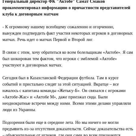
Генеральный директор ФК "Актобе" Самат Смаков
прокомментировал информацию о причастности представителей
клуба к договорным матчам
- К огромному нашему всеобщему сожалению и огорчению,
вынужден подтвердить факт участия некоторых игроков в договорных
матчах. Речь идет о матчах Первой и Второй лиг.
В связи с этим, хочу обратиться ко всем болельщикам «Актобе». Я сам
был шокирован тем фактом, что игроки с эмблемой «Актобе»
участвуют в договорных матчах.
Сегодня был в Казахстанской Федерации футбола. Там в курсе
событий и пристально следят за этой ситуацией. Вкратце – все
началось с капитана команды «Жетысу-Б». Он связался с игроками
«Актобе-Жас» и «Актобе М», даже приезжал сюда. Были
неоднократные встречи между ними. Всеми этими делами управляли
люди из Украины.
Подозрения были еще в середине лета. Но мы ничего не могли
предъявить из-за отсутствия доказательств. Сейчас доказательства есть
– объяснительные от игроков, где они сами во всем признаются.