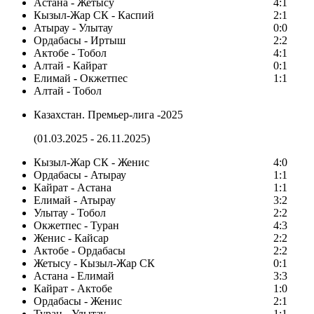
Астана - Жетысу
4:1
Кызыл-Жар СК - Каспий
2:1
Атырау - Улытау
0:0
Ордабасы - Иртыш
2:2
Актобе - Тобол
4:1
Алтай - Кайрат
0:1
Елимай - Окжетпес
1:1
Алтай - Тобол
Казахстан. Премьер-лига -2025
(01.03.2025 - 26.11.2025)
Кызыл-Жар СК - Женис
4:0
Ордабасы - Атырау
1:1
Кайрат - Астана
1:1
Елимай - Атырау
3:2
Улытау - Тобол
2:2
Окжетпес - Туран
4:3
Женис - Кайсар
2:2
Актобе - Ордабасы
2:2
Жетысу - Кызыл-Жар СК
0:1
Астана - Елимай
3:3
Кайрат - Актобе
1:0
Ордабасы - Женис
2:1
Туран - Улытау
1:1