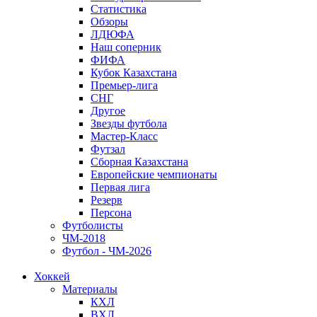
Статистика
Обзоры
ЛДЮФА
Наш соперник
ФИФА
Кубок Казахстана
Премьер-лига
СНГ
Другое
Звезды футбола
Мастер-Класс
Футзал
Сборная Казахстана
Европейские чемпионаты
Первая лига
Резерв
Персона
Футболисты
ЧМ-2018
Футбол - ЧМ-2026
Хоккей
Материалы
КХЛ
ВХЛ