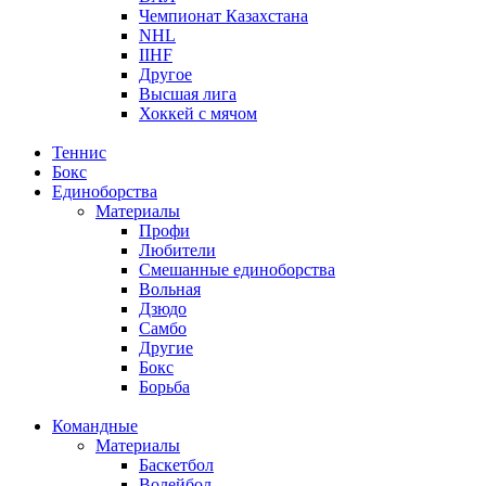
Чемпионат Казахстана
NHL
IIHF
Другое
Высшая лига
Хоккей с мячом
Теннис
Бокс
Единоборства
Материалы
Профи
Любители
Смешанные единоборства
Вольная
Дзюдо
Самбо
Другие
Бокс
Борьба
Командные
Материалы
Баскетбол
Волейбол