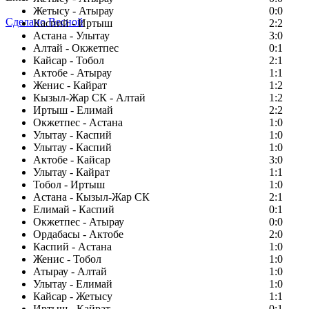
Жетысу - Атырау
0:0
Сделано Весной
Каспий - Иртыш
2:2
Астана - Улытау
3:0
Алтай - Окжетпес
0:1
Кайсар - Тобол
2:1
Актобе - Атырау
1:1
Женис - Кайрат
1:2
Кызыл-Жар СК - Алтай
1:2
Иртыш - Елимай
2:2
Окжетпес - Астана
1:0
Улытау - Каспий
1:0
Улытау - Каспий
1:0
Актобе - Кайсар
3:0
Улытау - Кайрат
1:1
Тобол - Иртыш
1:0
Астана - Кызыл-Жар СК
2:1
Елимай - Каспий
0:1
Окжетпес - Атырау
0:0
Ордабасы - Актобе
2:0
Каспий - Астана
1:0
Женис - Тобол
1:0
Атырау - Алтай
1:0
Улытау - Елимай
1:0
Кайсар - Жетысу
1:1
Иртыш - Кайрат
0:1