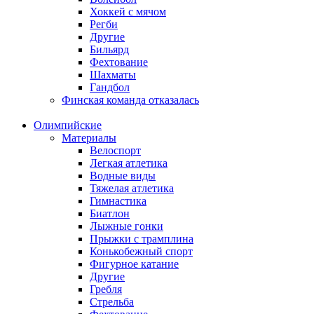
Хоккей с мячом
Регби
Другие
Бильярд
Фехтование
Шахматы
Гандбол
Финская команда отказалась
Олимпийские
Материалы
Велоспорт
Легкая атлетика
Водные виды
Тяжелая атлетика
Гимнастика
Биатлон
Лыжные гонки
Прыжки с трамплина
Конькобежный спорт
Фигурное катание
Другие
Гребля
Стрельба