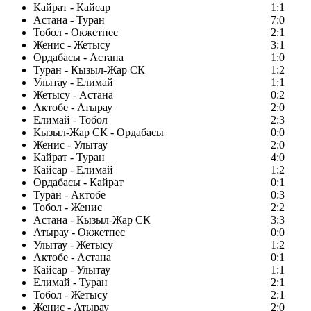
Кайрат - Кайсар
1:1
Астана - Туран
7:0
Тобол - Окжетпес
2:1
Женис - Жетысу
3:1
Ордабасы - Астана
1:0
Туран - Кызыл-Жар СК
1:2
Улытау - Елимай
1:1
Жетысу - Астана
0:2
Актобе - Атырау
2:0
Елимай - Тобол
2:3
Кызыл-Жар СК - Ордабасы
0:0
Женис - Улытау
2:0
Кайрат - Туран
4:0
Кайсар - Елимай
1:2
Ордабасы - Кайрат
0:1
Туран - Актобе
0:3
Тобол - Женис
2:2
Астана - Кызыл-Жар СК
3:3
Атырау - Окжетпес
0:0
Улытау - Жетысу
1:2
Актобе - Астана
0:1
Кайсар - Улытау
1:1
Елимай - Туран
2:1
Тобол - Жетысу
2:1
Женис - Атырау
2:0