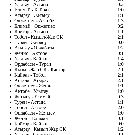
Улытау - Астана
0:2
Елимай - Кайрат
1:0
Атырау - Жетысу
1:1
Окжетпес - Актобе
1:3
Елимай - Окжетпес
0:2
Кайсар - Астана
1:1
Тобол - Кызыл-Жар СК
2:1
Туран - Жетысу
0:0
Атырау - Ордабасы
1:2
Женис - Актобе
0:1
Улытау - Кайрат
1:4
Ордабасы - Туран
1:0
Кызыл-Жар СК - Кайсар
2:1
Кайрат - Тобол
2:1
Астана - Атырау
2:1
Окжетпес - Женис
1:1
Актобе - Улытау
1:0
Жетысу - Елимай
0:3
Туран - Астана
1:1
Тобол - Актобе
2:0
Ордабасы - Жетысу
1:0
Женис - Елимай
0:1
Кайсар - Кайрат
0:0
Атырау - Кызыл-Жар СК
1:2
Улытау - Окжетпес
0:1