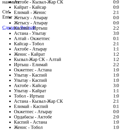
нажмите
Актобе - Кызыл-Жар СК
0:0
Кайрат - Кайсар
0:0
Ctrl
Елимай - Женис
2:1
Enter
Жетысу - Атырау
0:0
Жетысу - Атырау
0:0
Сделано Весной
Каспий - Иртыш
2:2
Астана - Улытау
3:0
Алтай - Окжетпес
0:1
Кайсар - Тобол
2:1
Актобе - Атырау
1:1
Женис - Кайрат
1:2
Кызыл-Жар СК - Алтай
1:2
Иртыш - Елимай
2:2
Окжетпес - Астана
1:0
Улытау - Каспий
1:0
Улытау - Каспий
1:0
Актобе - Кайсар
3:0
Улытау - Кайрат
1:1
Тобол - Иртыш
1:0
Астана - Кызыл-Жар СК
2:1
Елимай - Каспий
0:1
Окжетпес - Атырау
0:0
Ордабасы - Актобе
2:0
Каспий - Астана
1:0
Женис - Тобол
1:0