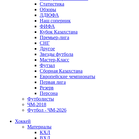
Статистика
Обзоры
ЛДЮФА
Наш соперник
ФИФА
Кубок Казахстана
Премьер-лига
СНГ
Другое
Звезды футбола
Мастер-Класс
Футзал
Сборная Казахстана
Европейские чемпионаты
Первая лига
Резерв
Персона
Футболисты
ЧМ-2018
Футбол - ЧМ-2026
Хоккей
Материалы
КХЛ
ВХЛ