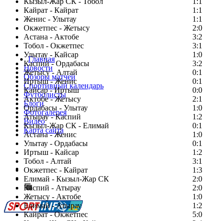
Кызыл-Жар СК - Тобол
1:1
Кайрат - Кайрат
1:1
Женис - Улытау
1:1
Окжетпес - Жетысу
2:0
Астана - Актобе
3:2
Тобол - Окжетпес
3:1
Улытау - Кайсар
1:0
Главная
Каспий - Ордабасы
3:2
Новости
Жетысу - Алтай
0:1
Обзоры матчей
Иртыш - Женис
0:1
Спортивный календарь
Кайсар - Иртыш
0:0
Футболисты
Актобе - Жетысу
2:1
Блоги
Ордабасы - Улытау
1:0
Фотогалерея
Атырау - Каспий
1:2
Видео
Кызыл-Жар СК - Елимай
0:1
Карта сайта
Астана - Женис
1:0
Улытау - Ордабасы
0:1
Иртыш - Кайсар
1:2
Тобол - Алтай
3:1
Есть идея?
Окжетпес - Кайрат
1:3
Сообщить о мероприятии
Елимай - Кызыл-Жар СК
2:0
Каспий - Атырау
Перейти на старый сайт
2:0
Жетысу - Актобе
1:0
Елимай - Атырау
1:2
Кайрат - Окжетпес
5:0