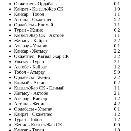
Окжетпес - Ордабасы
0:1
Кайрат - Кызыл-Жар СК
1:0
Кайсар - Тобол
1:1
Астана - Окжетпес
5:2
Ордабасы - Елимай
1:1
Туран - Женис
0:2
Кызыл-Жар СК - Актобе
1:1
Жетысу - Кайрат
2:2
Атырау - Улытау
0:1
Кайсар - Жетысу
2:2
Окжетпес - Кызыл-Жар СК
3:2
Улытау - Туран
2:1
Актобе - Кайрат
1:2
Тобол - Атырау
5:0
Ордабасы - Женис
2:2
Елимай - Астана
0:2
Кызыл-Жар СК - Елимай
1:1
Жетысу - Актобе
2:1
Атырау - Кайсар
1:2
Астана - Женис
4:2
Ордабасы - Улытау
0:1
Кайрат - Окжетпес
1:2
Туран - Тобол
1:2
Женис - Кызыл-Жар СК
0:0
Кайсар - Туран
1:0