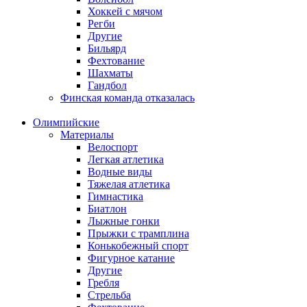
Хоккей с мячом
Регби
Другие
Бильярд
Фехтование
Шахматы
Гандбол
Финская команда отказалась
Олимпийские
Материалы
Велоспорт
Легкая атлетика
Водные виды
Тяжелая атлетика
Гимнастика
Биатлон
Лыжные гонки
Прыжки с трамплина
Конькобежный спорт
Фигурное катание
Другие
Гребля
Стрельба