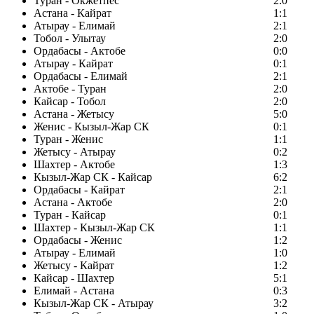
Туран - Окжетпес
2:0
Астана - Кайрат
1:1
Атырау - Елимай
2:1
Тобол - Улытау
2:0
Ордабасы - Актобе
0:0
Атырау - Кайрат
0:1
Ордабасы - Елимай
2:1
Актобе - Туран
2:0
Кайсар - Тобол
2:0
Астана - Жетысу
5:0
Женис - Кызыл-Жар СК
0:1
Туран - Женис
1:1
Жетысу - Атырау
0:2
Шахтер - Актобе
1:3
Кызыл-Жар СК - Кайсар
6:2
Ордабасы - Кайрат
2:1
Астана - Актобе
2:0
Туран - Кайсар
0:1
Шахтер - Кызыл-Жар СК
1:1
Ордабасы - Женис
1:2
Атырау - Елимай
1:0
Жетысу - Кайрат
1:2
Кайсар - Шахтер
5:1
Елимай - Астана
0:3
Кызыл-Жар СК - Атырау
3:2