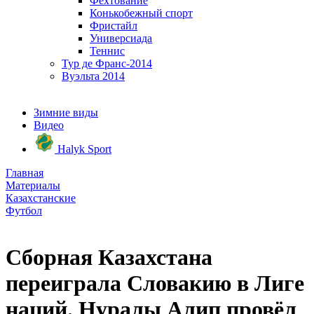
Фехтование
Конькобежный спорт
Фристайл
Универсиада
Теннис
Тур де Франс-2014
Вуэльта 2014
Зимние виды
Видео
Halyk Sport
Главная
Материалы
Казахстанские
Футбол
Сборная Казахстана
переиграла Словакию в Лиге
наций. Нуралы Алип провёл