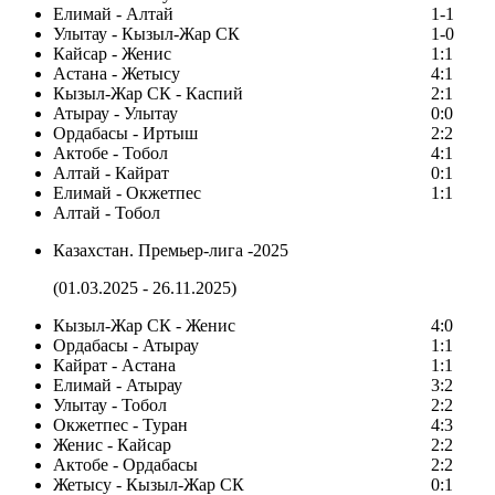
Елимай - Алтай
1-1
Улытау - Кызыл-Жар СК
1-0
Кайсар - Женис
1:1
Астана - Жетысу
4:1
Кызыл-Жар СК - Каспий
2:1
Атырау - Улытау
0:0
Ордабасы - Иртыш
2:2
Актобе - Тобол
4:1
Алтай - Кайрат
0:1
Елимай - Окжетпес
1:1
Алтай - Тобол
Казахстан. Премьер-лига -2025
(01.03.2025 - 26.11.2025)
Кызыл-Жар СК - Женис
4:0
Ордабасы - Атырау
1:1
Кайрат - Астана
1:1
Елимай - Атырау
3:2
Улытау - Тобол
2:2
Окжетпес - Туран
4:3
Женис - Кайсар
2:2
Актобе - Ордабасы
2:2
Жетысу - Кызыл-Жар СК
0:1