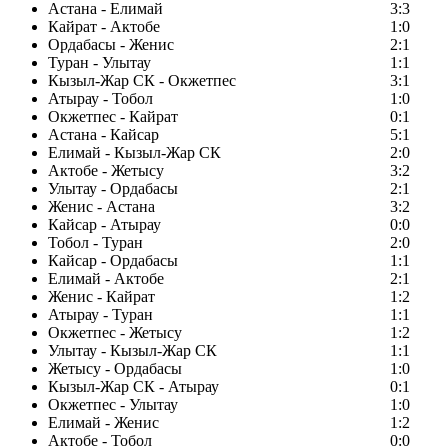
Астана - Елимай
3:3
Кайрат - Актобе
1:0
Ордабасы - Женис
2:1
Туран - Улытау
1:1
Кызыл-Жар СК - Окжетпес
3:1
Атырау - Тобол
1:0
Окжетпес - Кайрат
0:1
Астана - Кайсар
5:1
Елимай - Кызыл-Жар СК
2:0
Актобе - Жетысу
3:2
Улытау - Ордабасы
2:1
Женис - Астана
3:2
Кайсар - Атырау
0:0
Тобол - Туран
2:0
Кайсар - Ордабасы
1:1
Елимай - Актобе
2:1
Женис - Кайрат
1:2
Атырау - Туран
1:1
Окжетпес - Жетысу
1:2
Улытау - Кызыл-Жар СК
1:1
Жетысу - Ордабасы
1:0
Кызыл-Жар СК - Атырау
0:1
Окжетпес - Улытау
1:0
Елимай - Женис
1:2
Актобе - Тобол
0:0