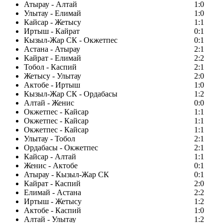
Атырау - Алтай
1:0
Улытау - Елимай
1:0
Кайсар - Жетысу
1:1
Иртыш - Кайрат
0:1
Кызыл-Жар СК - Окжетпес
0:1
Астана - Атырау
2:1
Кайрат - Елимай
2:2
Тобол - Каспий
2:1
Жетысу - Улытау
2:0
Актобе - Иртыш
1:0
Кызыл-Жар СК - Ордабасы
1:2
Алтай - Женис
0:0
Окжетпес - Кайсар
1:1
Окжетпес - Кайсар
1:1
Окжетпес - Кайсар
1:1
Улытау - Тобол
2:1
Ордабасы - Окжетпес
2:1
Кайсар - Алтай
1:1
Женис - Актобе
0:1
Атырау - Кызыл-Жар СК
0:1
Кайрат - Каспий
2:0
Елимай - Астана
2:2
Иртыш - Жетысу
1:2
Актобе - Каспий
1:0
Алтай - Улытау
1:2