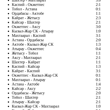
Шахтер - Махтаарал
3:0
Каспий - Окжетпес
2:1
Тобол - Астана
0:1
Ордабасы - Актобе
1:1
Кайрат - Жетысу
2:3
Кайсар - Шахтер
2:1
Окжетпес - Аксу
3:0
Кызыл-Жар СК - Атырау
1:0
Махтаарал - Каспий
3:1
Астана - Ордабасы
2:0
Актобе - Кызыл-Жар СК
1:3
Атырау - Окжетпес
0:4
Жетысу - Тобол
1:1
Аксу - Махтаарал
2:1
Шахтер - Кайрат
1:1
Каспий - Кайсар
1:3
Кайрат - Каспий
3:1
Окжетпес - Кызыл-Жар СК
0:1
Махтаарал - Атырау
0:1
Астана - Актобе
1:4
Кайсар - Аксу
2:2
Ордабасы - Жетысу
2:0
Тобол - Шахтер
2:1
Атырау - Кайсар
2:1
Кызыл-Жар СК - Махтаарал
1:0