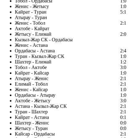
Тобол - Ордабасы
1:0
Женис - Жетысу
1:0
Кайрат - Туран
5:1
Атырау - Туран
Женис - Тобол
2:1
Актобе - Кайрат
Жетысу - Елимай
2:0
Кызыл-Жар СК - Ордабасы
Женис - Астана
Ордабасы - Астана
2:4
Туран - Кызыл-Жар СК
1:0
Шахтер - Елимай
1:2
Тобол - Актобе
3:0
Кайрат - Кайсар
1:0
Атырау - Женис
2:1
Елимай - Тобол
2:1
Женис - Кайсар
1:0
Ордабасы - Атырау
1:0
Актобе - Жетысу
3:0
Астана - Кызыл-Жар СК
2:1
Туран - Шахтер
2:1
Кайрат - Астана
0:1
Шахтер - Женис
0:0
Жетысу - Туран
0:0
Кайсар - Ордабасы
2:1