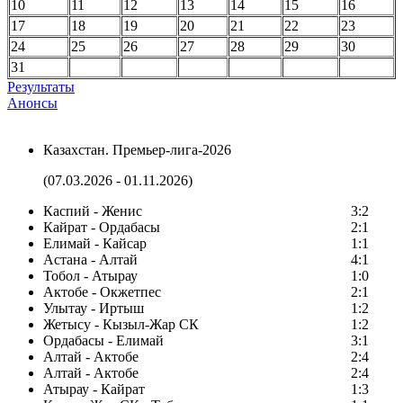
10
11
12
13
14
15
16
17
18
19
20
21
22
23
24
25
26
27
28
29
30
31
Результаты
Анонсы
Казахстан. Премьер-лига-2026
(07.03.2026 - 01.11.2026)
Каспий - Женис
3:2
Кайрат - Ордабасы
2:1
Елимай - Кайсар
1:1
Астана - Алтай
4:1
Тобол - Атырау
1:0
Актобе - Окжетпес
2:1
Улытау - Иртыш
1:2
Жетысу - Кызыл-Жар СК
1:2
Ордабасы - Елимай
3:1
Алтай - Актобе
2:4
Алтай - Актобе
2:4
Атырау - Кайрат
1:3