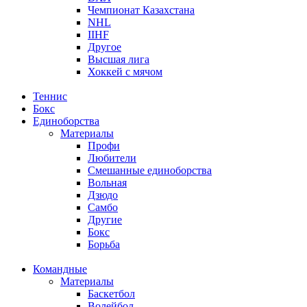
Чемпионат Казахстана
NHL
IIHF
Другое
Высшая лига
Хоккей с мячом
Теннис
Бокс
Единоборства
Материалы
Профи
Любители
Смешанные единоборства
Вольная
Дзюдо
Самбо
Другие
Бокс
Борьба
Командные
Материалы
Баскетбол
Волейбол