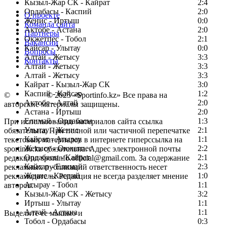
Кызыл-Жар СК - Кайрат
2:4
Ордабасы - Каспий
2:0
О проекте
Женис - Иртыш
0:0
Команда сайта
Актобе - Астана
2:0
Партнеры
Окжетпес - Тобол
2:1
Вакансии
Кайсар - Улытау
0:0
Вопросы
Алтай - Жетысу
3:3
Контакты
Алтай - Жетысу
3:3
Алтай - Жетысу
3:3
Кайрат - Кызыл-Жар СК
3:0
Каспий - Кайсар
1:2
©
Copyright
© 2025 «Sportinfo.kz» Все права на
Актобе - Алтай
2:0
авторские материалы защищены.
Астана - Иртыш
2:0
Елимай - Ордабасы
1:3
При использовании материалов сайта ссылка
Улытау - Женис
2:1
обязательна. При полной или частичной перепечатке
Кайрат - Атырау
1:1
текстовых материалов в интернете гиперссылка на
Жетысу - Окжетпес
2:2
sportinfo.kz обязательна. Адрес электронной почты
Ордабасы - Кайрат
2:1
редакции: sportinfo.official@gmail.com. За содержание
Кайсар - Елимай
2:3
рекламных публикаций ответственность несет
Женис - Каспий
1:0
рекламодатель. Редакция не всегда разделяет мнение
Атырау - Тобол
1:1
авторов.
Кызыл-Жар СК - Жетысу
3:2
Заметили ошибку в тексте?
Иртыш - Улытау
1:1
Алтай - Астана
1:1
Выделите ее мышью и
Тобол - Ордабасы
0:3