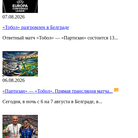
07.08.2026
«Тобол» разгромлен в Белграде
Ответный матч «Тобол» — «Партизан» состоится 13...
06.08.2026
«Партизан» — «Тобол». Прямая трансляция матча...
Сегодня, в ночь с 6 на 7 августа в Белграде, в...