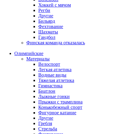
Хоккей с мячом
Регби
Другие
Бильярд
Фехтование
Шахматы
Гандбол
Финская команда отказалась
Олимпийские
Материалы
Велоспорт
Легкая атлетика
Водные виды
Тяжелая атлетика
Гимнастика
Биатлон
Лыжные гонки
Прыжки с трамплина
Конькобежный спорт
Фигурное катание
Другие
Гребля
Стрельба