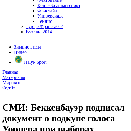
Фехтование
Конькобежный спорт
Фристайл
Универсиада
Теннис
Тур де Франс-2014
Вуэльта 2014
Зимние виды
Видео
Halyk Sport
Главная
Материалы
Мировые
Футбол
СМИ: Беккенбауэр подписал
документ о подкупе голоса
Уорнера при выборах