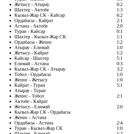
Жетысу - Атырау
0:2
Шахтер - Актобе
1:3
Кызыл-Жар СК - Кайсар
6:2
Ордабасы - Кайрат
2:1
Астана - Актобе
2:0
Туран - Кайсар
0:1
Шахтер - Кызыл-Жар СК
1:1
Ордабасы - Женис
1:2
Атырау - Елимай
1:0
Жетысу - Кайрат
1:2
Кайсар - Шахтер
5:1
Елимай - Астана
0:3
Кызыл-Жар СК - Атырау
3:2
Тобол - Ордабасы
1:0
Женис - Жетысу
1:0
Кайрат - Туран
5:1
Атырау - Туран
Женис - Тобол
2:1
Актобе - Кайрат
Жетысу - Елимай
2:0
Кызыл-Жар СК - Ордабасы
Женис - Астана
Ордабасы - Астана
2:4
Туран - Кызыл-Жар СК
1:0
Шахтер - Елимай
1:2