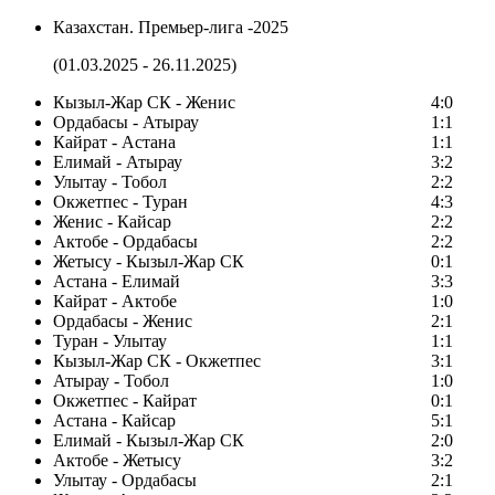
Казахстан. Премьер-лига -2025
(01.03.2025 - 26.11.2025)
Кызыл-Жар СК - Женис
4:0
Ордабасы - Атырау
1:1
Кайрат - Астана
1:1
Елимай - Атырау
3:2
Улытау - Тобол
2:2
Окжетпес - Туран
4:3
Женис - Кайсар
2:2
Актобе - Ордабасы
2:2
Жетысу - Кызыл-Жар СК
0:1
Астана - Елимай
3:3
Кайрат - Актобе
1:0
Ордабасы - Женис
2:1
Туран - Улытау
1:1
Кызыл-Жар СК - Окжетпес
3:1
Атырау - Тобол
1:0
Окжетпес - Кайрат
0:1
Астана - Кайсар
5:1
Елимай - Кызыл-Жар СК
2:0
Актобе - Жетысу
3:2
Улытау - Ордабасы
2:1