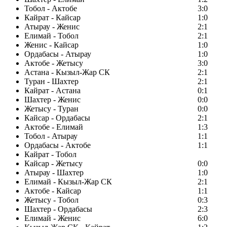
Тобол - Актобе
3:0
Кайрат - Кайсар
1:0
Атырау - Женис
2:1
Елимай - Тобол
2:1
Женис - Кайсар
1:0
Ордабасы - Атырау
1:0
Актобе - Жетысу
3:0
Астана - Кызыл-Жар СК
2:1
Туран - Шахтер
2:1
Кайрат - Астана
0:1
Шахтер - Женис
0:0
Жетысу - Туран
0:0
Кайсар - Ордабасы
2:1
Актобе - Елимай
1:3
Тобол - Атырау
1:1
Ордабасы - Актобе
1:1
Кайрат - Тобол
Кайсар - Жетысу
0:0
Атырау - Шахтер
1:0
Елимай - Кызыл-Жар СК
2:1
Актобе - Кайсар
1:1
Жетысу - Тобол
0:3
Шахтер - Ордабасы
2:3
Елимай - Женис
6:0