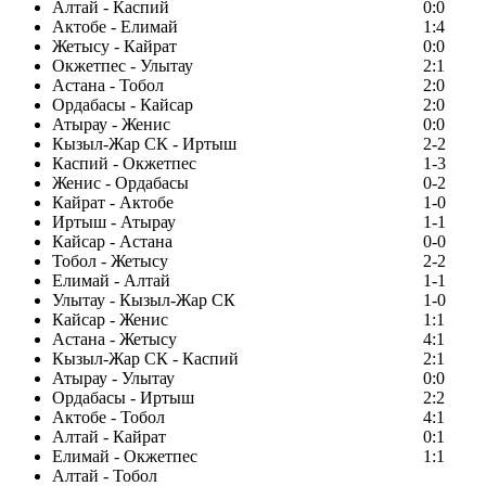
Алтай - Каспий
0:0
Актобе - Елимай
1:4
Жетысу - Кайрат
0:0
Окжетпес - Улытау
2:1
Астана - Тобол
2:0
Ордабасы - Кайсар
2:0
Атырау - Женис
0:0
Кызыл-Жар СК - Иртыш
2-2
Каспий - Окжетпес
1-3
Женис - Ордабасы
0-2
Кайрат - Актобе
1-0
Иртыш - Атырау
1-1
Кайсар - Астана
0-0
Тобол - Жетысу
2-2
Елимай - Алтай
1-1
Улытау - Кызыл-Жар СК
1-0
Кайсар - Женис
1:1
Астана - Жетысу
4:1
Кызыл-Жар СК - Каспий
2:1
Атырау - Улытау
0:0
Ордабасы - Иртыш
2:2
Актобе - Тобол
4:1
Алтай - Кайрат
0:1
Елимай - Окжетпес
1:1
Алтай - Тобол