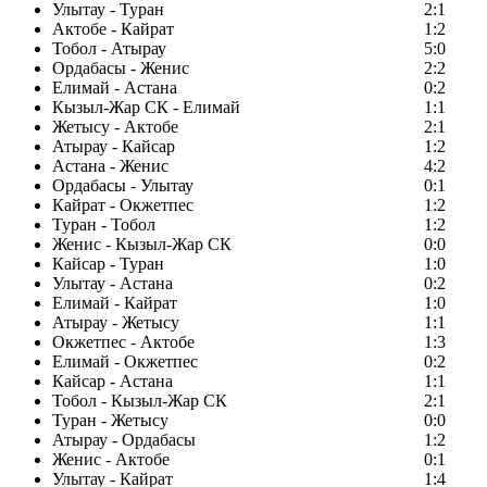
Улытау - Туран
2:1
Актобе - Кайрат
1:2
Тобол - Атырау
5:0
Ордабасы - Женис
2:2
Елимай - Астана
0:2
Кызыл-Жар СК - Елимай
1:1
Жетысу - Актобе
2:1
Атырау - Кайсар
1:2
Астана - Женис
4:2
Ордабасы - Улытау
0:1
Кайрат - Окжетпес
1:2
Туран - Тобол
1:2
Женис - Кызыл-Жар СК
0:0
Кайсар - Туран
1:0
Улытау - Астана
0:2
Елимай - Кайрат
1:0
Атырау - Жетысу
1:1
Окжетпес - Актобе
1:3
Елимай - Окжетпес
0:2
Кайсар - Астана
1:1
Тобол - Кызыл-Жар СК
2:1
Туран - Жетысу
0:0
Атырау - Ордабасы
1:2
Женис - Актобе
0:1
Улытау - Кайрат
1:4