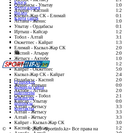
Блоги
Ордабасы - Улытау
1:0
Фотогалерея
Атырау - Каспий
1:2
Видео
Кызыл-Жар СК - Елимай
0:1
Карта сайта
Астана - Женис
1:0
Улытау - Ордабасы
0:1
Иртыш - Кайсар
1:2
Тобол - Алтай
3:1
Есть идея?
Окжетпес - Кайрат
1:3
Сообщить о мероприятии
Елимай - Кызыл-Жар СК
2:0
Каспий - Атырау
Перейти на старый сайт
2:0
Жетысу - Актобе
1:0
Елимай - Атырау
1:2
Кайрат - Окжетпес
5:0
Кызыл-Жар СК - Кайрат
2:4
Ордабасы - Каспий
2:0
О проекте
Женис - Иртыш
0:0
Команда сайта
Актобе - Астана
2:0
Партнеры
Окжетпес - Тобол
2:1
Вакансии
Кайсар - Улытау
0:0
Вопросы
Алтай - Жетысу
3:3
Контакты
Алтай - Жетысу
3:3
Алтай - Жетысу
3:3
Кайрат - Кызыл-Жар СК
3:0
Каспий - Кайсар
1:2
©
Copyright
© 2025 «Sportinfo.kz» Все права на