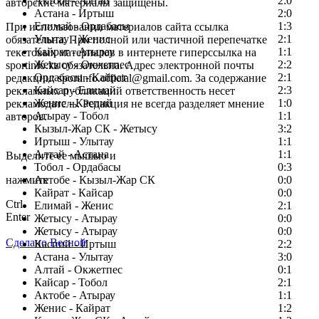
Актобе - Алтай
2:0
авторские материалы защищены.
Астана - Иртыш
2:0
Елимай - Ордабасы
1:3
При использовании материалов сайта ссылка
Улытау - Женис
2:1
обязательна. При полной или частичной перепечатке
Кайрат - Атырау
1:1
текстовых материалов в интернете гиперссылка на
Жетысу - Окжетпес
2:2
sportinfo.kz обязательна. Адрес электронной почты
Ордабасы - Кайрат
2:1
редакции: sportinfo.official@gmail.com. За содержание
Кайсар - Елимай
2:3
рекламных публикаций ответственность несет
Женис - Каспий
1:0
рекламодатель. Редакция не всегда разделяет мнение
Атырау - Тобол
1:1
авторов.
Кызыл-Жар СК - Жетысу
3:2
Заметили ошибку в тексте?
Иртыш - Улытау
1:1
Алтай - Астана
1:1
Выделите ее мышью и
Тобол - Ордабасы
0:3
нажмите
Актобе - Кызыл-Жар СК
0:0
Кайрат - Кайсар
0:0
Ctrl
Елимай - Женис
2:1
Enter
Жетысу - Атырау
0:0
Жетысу - Атырау
0:0
Сделано Весной
Каспий - Иртыш
2:2
Астана - Улытау
3:0
Алтай - Окжетпес
0:1
Кайсар - Тобол
2:1
Актобе - Атырау
1:1
Женис - Кайрат
1:2