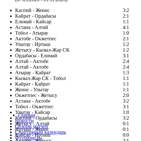
Каспий - Женис
3:2
Кайрат - Ордабасы
2:1
Елимай - Кайсар
1:1
Астана - Алтай
4:1
Тобол - Атырау
1:0
Актобе - Окжетпес
2:1
Улытау - Иртыш
1:2
Жетысу - Кызыл-Жар СК
1:2
Ордабасы - Елимай
3:1
Алтай - Актобе
2:4
Алтай - Актобе
2:4
Атырау - Кайрат
1:3
Кызыл-Жар СК - Тобол
1:1
Кайрат - Кайрат
1:1
Женис - Улытау
1:1
Окжетпес - Жетысу
2:0
Астана - Актобе
3:2
Тобол - Окжетпес
3:1
Улытау - Кайсар
1:0
Главная
Каспий - Ордабасы
3:2
Новости
Жетысу - Алтай
0:1
Обзоры матчей
Иртыш - Женис
0:1
Спортивный календарь
Кайсар - Иртыш
0:0
Футболисты
Актобе - Жетысу
2:1