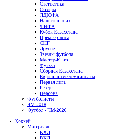
Статистика
Обзоры
ЛДЮФА
Наш соперник
ФИФА
Кубок Казахстана
Премьер-лига
СНГ
Другое
Звезды футбола
Мастер-Класс
Футзал
Сборная Казахстана
Европейские чемпионаты
Первая лига
Резерв
Персона
Футболисты
ЧМ-2018
Футбол - ЧМ-2026
Хоккей
Материалы
КХЛ
ВХЛ