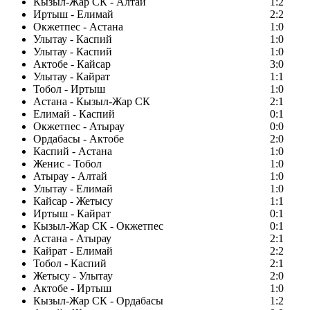
Кызыл-Жар СК - Алтай
1:2
Иртыш - Елимай
2:2
Окжетпес - Астана
1:0
Улытау - Каспий
1:0
Улытау - Каспий
1:0
Актобе - Кайсар
3:0
Улытау - Кайрат
1:1
Тобол - Иртыш
1:0
Астана - Кызыл-Жар СК
2:1
Елимай - Каспий
0:1
Окжетпес - Атырау
0:0
Ордабасы - Актобе
2:0
Каспий - Астана
1:0
Женис - Тобол
1:0
Атырау - Алтай
1:0
Улытау - Елимай
1:0
Кайсар - Жетысу
1:1
Иртыш - Кайрат
0:1
Кызыл-Жар СК - Окжетпес
0:1
Астана - Атырау
2:1
Кайрат - Елимай
2:2
Тобол - Каспий
2:1
Жетысу - Улытау
2:0
Актобе - Иртыш
1:0
Кызыл-Жар СК - Ордабасы
1:2