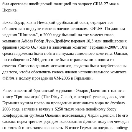
был арестован швейцарской полицией по запросу США 27 мая в
Цюрихе.
Беккенбауэр, как и Немецкий футбольный союз, отрицает все
обвинения о подкупе голосов членов исполкома ФИФА. По данным
издания "Шпигель", в 2000 году бывший на тот момент глава
компании Adidas Робер Луи-Дрейфус перевел 10,3 млн швейцарских
франков (около €6,7 млн) в заявочный комитет "Германия-2006". Эти
средства должны были пойти на нужды заявочного комитета. Однако,
по сообщению СМИ, деньги не были отражены ни в одном из
отчетов. Согласно данным источников, средства были задействованы
для того, чтобы обеспечить голоса членов исполнительного комитета
ФИФА в пользу проведения ЧМ-2006 в Германии.
Ранее известный британский журналист Эндрю Дженнингс написал
книгу "Грязная игра" (The Dirty Game), в которой утверждалось, что
Германия купила право на проведение чемпионата мира по футболу
2006 года, заплатив взятку в $250 тысяч ныне покойному боссу
Конфедерации футбола Океании новозеландцу Чарли Демпси. По его
словам, перед третьим раундом голосования Демпси получил чемодан
со взяткой и отказался голосовать. В итоге Германия одержала победу