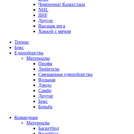
Чемпионат Казахстана
NHL
IIHF
Другое
Высшая лига
Хоккей с мячом
Теннис
Бокс
Единоборства
Материалы
Профи
Любители
Смешанные единоборства
Вольная
Дзюдо
Самбо
Другие
Бокс
Борьба
Командные
Материалы
Баскетбол
Волейбол