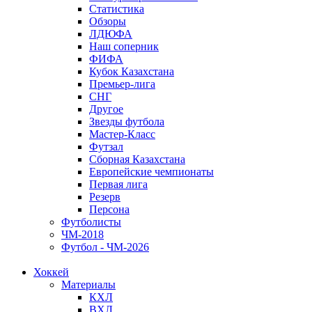
Статистика
Обзоры
ЛДЮФА
Наш соперник
ФИФА
Кубок Казахстана
Премьер-лига
СНГ
Другое
Звезды футбола
Мастер-Класс
Футзал
Сборная Казахстана
Европейские чемпионаты
Первая лига
Резерв
Персона
Футболисты
ЧМ-2018
Футбол - ЧМ-2026
Хоккей
Материалы
КХЛ
ВХЛ