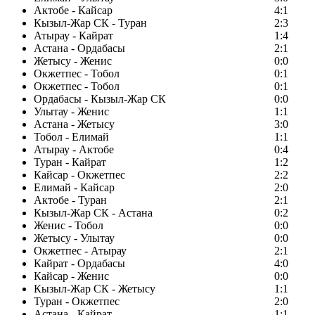
Актобе - Кайсар
4:1
Кызыл-Жар СК - Туран
2:3
Атырау - Кайрат
1:4
Астана - Ордабасы
2:1
Жетысу - Женис
0:0
Окжетпес - Тобол
0:1
Окжетпес - Тобол
0:1
Ордабасы - Кызыл-Жар СК
0:0
Улытау - Женис
1:1
Астана - Жетысу
3:0
Тобол - Елимай
1:1
Атырау - Актобе
0:4
Туран - Кайрат
1:2
Кайсар - Окжетпес
2:2
Елимай - Кайсар
2:0
Актобе - Туран
2:1
Кызыл-Жар СК - Астана
0:2
Женис - Тобол
0:0
Жетысу - Улытау
0:0
Окжетпес - Атырау
2:1
Кайрат - Ордабасы
4:0
Кайсар - Женис
0:0
Кызыл-Жар СК - Жетысу
1:1
Туран - Окжетпес
2:0
Астана - Кайрат
1:1