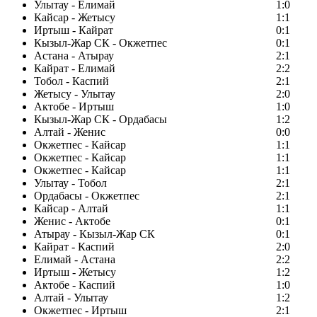
Улытау - Елимай
1:0
Кайсар - Жетысу
1:1
Иртыш - Кайрат
0:1
Кызыл-Жар СК - Окжетпес
0:1
Астана - Атырау
2:1
Кайрат - Елимай
2:2
Тобол - Каспий
2:1
Жетысу - Улытау
2:0
Актобе - Иртыш
1:0
Кызыл-Жар СК - Ордабасы
1:2
Алтай - Женис
0:0
Окжетпес - Кайсар
1:1
Окжетпес - Кайсар
1:1
Окжетпес - Кайсар
1:1
Улытау - Тобол
2:1
Ордабасы - Окжетпес
2:1
Кайсар - Алтай
1:1
Женис - Актобе
0:1
Атырау - Кызыл-Жар СК
0:1
Кайрат - Каспий
2:0
Елимай - Астана
2:2
Иртыш - Жетысу
1:2
Актобе - Каспий
1:0
Алтай - Улытау
1:2
Окжетпес - Иртыш
2:1