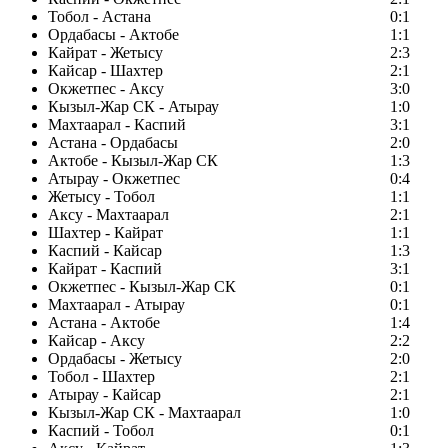
Тобол - Астана
0:1
Ордабасы - Актобе
1:1
Кайрат - Жетысу
2:3
Кайсар - Шахтер
2:1
Окжетпес - Аксу
3:0
Кызыл-Жар СК - Атырау
1:0
Махтаарал - Каспий
3:1
Астана - Ордабасы
2:0
Актобе - Кызыл-Жар СК
1:3
Атырау - Окжетпес
0:4
Жетысу - Тобол
1:1
Аксу - Махтаарал
2:1
Шахтер - Кайрат
1:1
Каспий - Кайсар
1:3
Кайрат - Каспий
3:1
Окжетпес - Кызыл-Жар СК
0:1
Махтаарал - Атырау
0:1
Астана - Актобе
1:4
Кайсар - Аксу
2:2
Ордабасы - Жетысу
2:0
Тобол - Шахтер
2:1
Атырау - Кайсар
2:1
Кызыл-Жар СК - Махтаарал
1:0
Каспий - Тобол
0:1