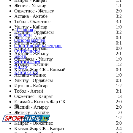
Кайрат - Кайрат
1:1
Женис - Улытау
1:1
Окжетпес - Жетысу
2:0
Астана - Актобе
3:2
Тобол - Окжетпес
3:1
Улытау - Кайсар
1:0
Главная
Каспий - Ордабасы
3:2
Новости
Жетысу - Алтай
0:1
Обзоры матчей
Иртыш - Женис
0:1
Спортивный календарь
Кайсар - Иртыш
0:0
Футболисты
Актобе - Жетысу
2:1
Блоги
Ордабасы - Улытау
1:0
Фотогалерея
Атырау - Каспий
1:2
Видео
Кызыл-Жар СК - Елимай
0:1
Карта сайта
Астана - Женис
1:0
Улытау - Ордабасы
0:1
Иртыш - Кайсар
1:2
Тобол - Алтай
3:1
Есть идея?
Окжетпес - Кайрат
1:3
Сообщить о мероприятии
Елимай - Кызыл-Жар СК
2:0
Каспий - Атырау
Перейти на старый сайт
2:0
Жетысу - Актобе
1:0
Елимай - Атырау
1:2
Кайрат - Окжетпес
5:0
Кызыл-Жар СК - Кайрат
2:4