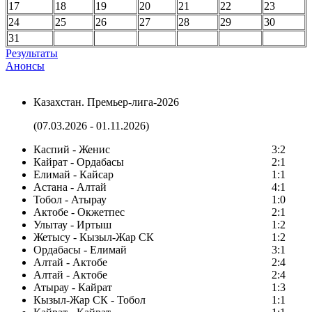
17
18
19
20
21
22
23
24
25
26
27
28
29
30
31
Результаты
Анонсы
Казахстан. Премьер-лига-2026
(07.03.2026 - 01.11.2026)
Каспий - Женис
3:2
Кайрат - Ордабасы
2:1
Елимай - Кайсар
1:1
Астана - Алтай
4:1
Тобол - Атырау
1:0
Актобе - Окжетпес
2:1
Улытау - Иртыш
1:2
Жетысу - Кызыл-Жар СК
1:2
Ордабасы - Елимай
3:1
Алтай - Актобе
2:4
Алтай - Актобе
2:4
Атырау - Кайрат
1:3
Кызыл-Жар СК - Тобол
1:1