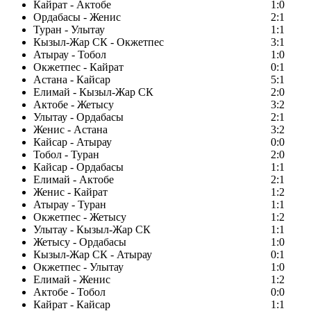
Кайрат - Актобе
1:0
Ордабасы - Женис
2:1
Туран - Улытау
1:1
Кызыл-Жар СК - Окжетпес
3:1
Атырау - Тобол
1:0
Окжетпес - Кайрат
0:1
Астана - Кайсар
5:1
Елимай - Кызыл-Жар СК
2:0
Актобе - Жетысу
3:2
Улытау - Ордабасы
2:1
Женис - Астана
3:2
Кайсар - Атырау
0:0
Тобол - Туран
2:0
Кайсар - Ордабасы
1:1
Елимай - Актобе
2:1
Женис - Кайрат
1:2
Атырау - Туран
1:1
Окжетпес - Жетысу
1:2
Улытау - Кызыл-Жар СК
1:1
Жетысу - Ордабасы
1:0
Кызыл-Жар СК - Атырау
0:1
Окжетпес - Улытау
1:0
Елимай - Женис
1:2
Актобе - Тобол
0:0
Кайрат - Кайсар
1:1