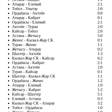
Атырау - Елимай
2:1
Тобол - Улытау
2:0
Ордабасы - Актобе
0:0
Атырау - Кайрат
0:1
Ордабасы - Елимай
2:1
Актобе - Туран
2:0
Кайсар - Тобол
2:0
Астана - Жетысу
5:0
Женис - Кызыл-Жар СК
0:1
Туран - Женис
1:1
Жетысу - Атырау
0:2
Шахтер - Актобе
1:3
Кызыл-Жар СК - Кайсар
6:2
Ордабасы - Кайрат
2:1
Астана - Актобе
2:0
Туран - Кайсар
0:1
Шахтер - Кызыл-Жар СК
1:1
Ордабасы - Женис
1:2
Атырау - Елимай
1:0
Жетысу - Кайрат
1:2
Кайсар - Шахтер
5:1
Елимай - Астана
0:3
Кызыл-Жар СК - Атырау
3:2
Тобол - Ордабасы
1:0