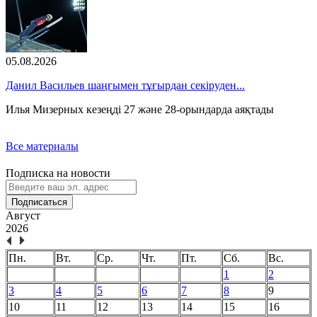
05.08.2026
Данил Васильев шаңғымен тұғырдан секіруден...
Илья Мизерных кезеңді 27 және 28-орындарда аяқтады
Все материалы
Подписка на новости
Подписаться
Август
2026
Пн.
Вт.
Ср.
Чт.
Пт.
Сб.
Вс.
1
2
3
4
5
6
7
8
9
10
11
12
13
14
15
16