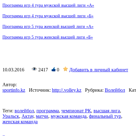
Программа игр 4 тура мужской высшей лиги «А»
Программа игр 4 тура мужской высшей лиги «Б»
Программа игр 5 тура женской высшей лиги «А»
Программа игр 5 тура женской высшей лиги «Б»
10.03.2016
2417
0
Добавить в личный кабинет
Автор:
sportinfo.kz
Источник:
http://.volley.kz
Рубрика:
Волейбол
Кат
Теги:
волейбол
,
программа
,
чемпионат РК
,
высшая лига
,
Уральск
,
Актау
,
матчи
,
мужская команда
,
финальный тур
,
женская команда