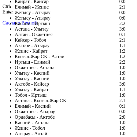
Кайрат - Кайсар
0:0
Ctrl
Елимай - Женис
2:1
Enter
Жетысу - Атырау
0:0
Жетысу - Атырау
0:0
Сделано Весной
Каспий - Иртыш
2:2
Астана - Улытау
3:0
Алтай - Окжетпес
0:1
Кайсар - Тобол
2:1
Актобе - Атырау
1:1
Женис - Кайрат
1:2
Кызыл-Жар СК - Алтай
1:2
Иртыш - Елимай
2:2
Окжетпес - Астана
1:0
Улытау - Каспий
1:0
Улытау - Каспий
1:0
Актобе - Кайсар
3:0
Улытау - Кайрат
1:1
Тобол - Иртыш
1:0
Астана - Кызыл-Жар СК
2:1
Елимай - Каспий
0:1
Окжетпес - Атырау
0:0
Ордабасы - Актобе
2:0
Каспий - Астана
1:0
Женис - Тобол
1:0
Атырау - Алтай
1:0