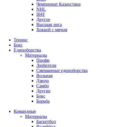
Чемпионат Казахстана
NHL
IIHF
Другое
Высшая лига
Хоккей с мячом
Теннис
Бокс
Единоборства
Материалы
Профи
Любители
Смешанные единоборства
Вольная
Дзюдо
Самбо
Другие
Бокс
Борьба
Командные
Материалы
Баскетбол
Волейбол