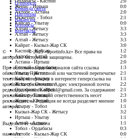
Ордабасы - Каспий
2:0
О проекте
Женис - Иртыш
0:0
Команда сайта
Актобе - Астана
2:0
Партнеры
Окжетпес - Тобол
2:1
Вакансии
Кайсар - Улытау
0:0
Вопросы
Алтай - Жетысу
3:3
Контакты
Алтай - Жетысу
3:3
Алтай - Жетысу
3:3
Кайрат - Кызыл-Жар СК
3:0
Каспий - Кайсар
1:2
©
Copyright
© 2025 «Sportinfo.kz» Все права на
Актобе - Алтай
2:0
авторские материалы защищены.
Астана - Иртыш
2:0
Елимай - Ордабасы
1:3
При использовании материалов сайта ссылка
Улытау - Женис
2:1
обязательна. При полной или частичной перепечатке
Кайрат - Атырау
1:1
текстовых материалов в интернете гиперссылка на
Жетысу - Окжетпес
2:2
sportinfo.kz обязательна. Адрес электронной почты
Ордабасы - Кайрат
2:1
редакции: sportinfo.official@gmail.com. За содержание
Кайсар - Елимай
2:3
рекламных публикаций ответственность несет
Женис - Каспий
1:0
рекламодатель. Редакция не всегда разделяет мнение
Атырау - Тобол
1:1
авторов.
Кызыл-Жар СК - Жетысу
3:2
Заметили ошибку в тексте?
Иртыш - Улытау
1:1
Алтай - Астана
1:1
Выделите ее мышью и
Тобол - Ордабасы
0:3
нажмите
Актобе - Кызыл-Жар СК
0:0