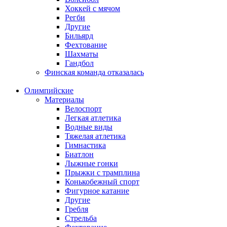
Хоккей с мячом
Регби
Другие
Бильярд
Фехтование
Шахматы
Гандбол
Финская команда отказалась
Олимпийские
Материалы
Велоспорт
Легкая атлетика
Водные виды
Тяжелая атлетика
Гимнастика
Биатлон
Лыжные гонки
Прыжки с трамплина
Конькобежный спорт
Фигурное катание
Другие
Гребля
Стрельба