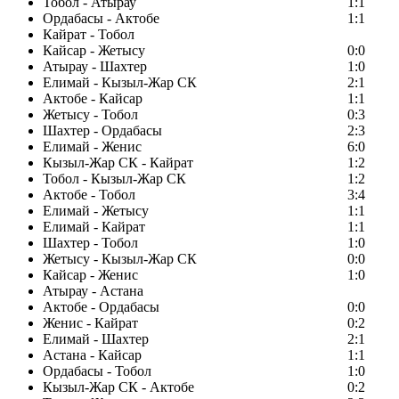
Тобол - Атырау
1:1
Ордабасы - Актобе
1:1
Кайрат - Тобол
Кайсар - Жетысу
0:0
Атырау - Шахтер
1:0
Елимай - Кызыл-Жар СК
2:1
Актобе - Кайсар
1:1
Жетысу - Тобол
0:3
Шахтер - Ордабасы
2:3
Елимай - Женис
6:0
Кызыл-Жар СК - Кайрат
1:2
Тобол - Кызыл-Жар СК
1:2
Актобе - Тобол
3:4
Елимай - Жетысу
1:1
Елимай - Кайрат
1:1
Шахтер - Тобол
1:0
Жетысу - Кызыл-Жар СК
0:0
Кайсар - Женис
1:0
Атырау - Астана
Актобе - Ордабасы
0:0
Женис - Кайрат
0:2
Елимай - Шахтер
2:1
Астана - Кайсар
1:1
Ордабасы - Тобол
1:0
Кызыл-Жар СК - Актобе
0:2