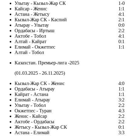
Улытау - Кызыл-Жар СК
1-0
Кайсар - Женис
1:1
Астана - Жетысу
4:1
Кызыл-Жар СК - Каспий
2:1
Атырау - Улытау
0:0
Ордабасы - Иртыш
2:2
Актобе - Тобол
4:1
Алтай - Кайрат
0:1
Елимай - Окжетпес
1:1
Алтай - Тобол
Казахстан. Премьер-лига -2025
(01.03.2025 - 26.11.2025)
Кызыл-Жар СК - Женис
4:0
Ордабасы - Атырау
1:1
Кайрат - Астана
1:1
Елимай - Атырау
3:2
Улытау - Тобол
2:2
Окжетпес - Туран
4:3
Женис - Кайсар
2:2
Актобе - Ордабасы
2:2
Жетысу - Кызыл-Жар СК
0:1
Астана - Елимай
3:3