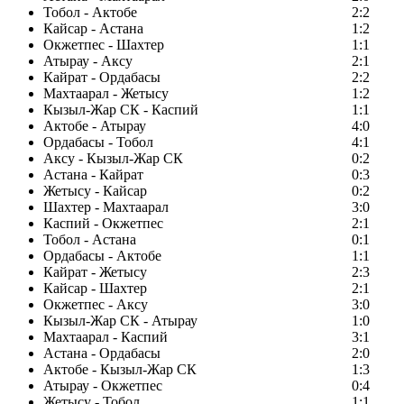
Тобол - Актобе
2:2
Кайсар - Астана
1:2
Окжетпес - Шахтер
1:1
Атырау - Аксу
2:1
Кайрат - Ордабасы
2:2
Махтаарал - Жетысу
1:2
Кызыл-Жар СК - Каспий
1:1
Актобе - Атырау
4:0
Ордабасы - Тобол
4:1
Аксу - Кызыл-Жар СК
0:2
Астана - Кайрат
0:3
Жетысу - Кайсар
0:2
Шахтер - Махтаарал
3:0
Каспий - Окжетпес
2:1
Тобол - Астана
0:1
Ордабасы - Актобе
1:1
Кайрат - Жетысу
2:3
Кайсар - Шахтер
2:1
Окжетпес - Аксу
3:0
Кызыл-Жар СК - Атырау
1:0
Махтаарал - Каспий
3:1
Астана - Ордабасы
2:0
Актобе - Кызыл-Жар СК
1:3
Атырау - Окжетпес
0:4
Жетысу - Тобол
1:1