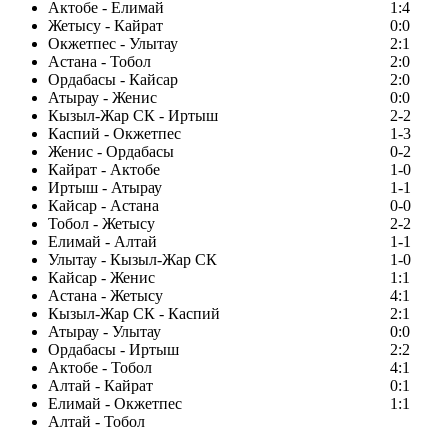
Актобе - Елимай
1:4
Жетысу - Кайрат
0:0
Окжетпес - Улытау
2:1
Астана - Тобол
2:0
Ордабасы - Кайсар
2:0
Атырау - Женис
0:0
Кызыл-Жар СК - Иртыш
2-2
Каспий - Окжетпес
1-3
Женис - Ордабасы
0-2
Кайрат - Актобе
1-0
Иртыш - Атырау
1-1
Кайсар - Астана
0-0
Тобол - Жетысу
2-2
Елимай - Алтай
1-1
Улытау - Кызыл-Жар СК
1-0
Кайсар - Женис
1:1
Астана - Жетысу
4:1
Кызыл-Жар СК - Каспий
2:1
Атырау - Улытау
0:0
Ордабасы - Иртыш
2:2
Актобе - Тобол
4:1
Алтай - Кайрат
0:1
Елимай - Окжетпес
1:1
Алтай - Тобол