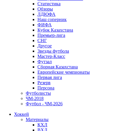
Статистика
Обзоры
ЛДЮФА
Наш соперник
ФИФА
Кубок Казахстана
Премьер-лига
СНГ
Другое
Звезды футбола
Мастер-Класс
Футзал
Сборная Казахстана
Европейские чемпионаты
Первая лига
Резерв
Персона
Футболисты
ЧМ-2018
Футбол - ЧМ-2026
Хоккей
Материалы
КХЛ
ВХЛ