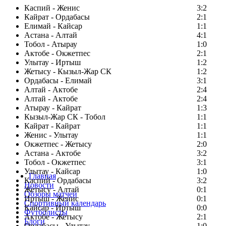
Каспий - Женис
3:2
Кайрат - Ордабасы
2:1
Елимай - Кайсар
1:1
Астана - Алтай
4:1
Тобол - Атырау
1:0
Актобе - Окжетпес
2:1
Улытау - Иртыш
1:2
Жетысу - Кызыл-Жар СК
1:2
Ордабасы - Елимай
3:1
Алтай - Актобе
2:4
Алтай - Актобе
2:4
Атырау - Кайрат
1:3
Кызыл-Жар СК - Тобол
1:1
Кайрат - Кайрат
1:1
Женис - Улытау
1:1
Окжетпес - Жетысу
2:0
Астана - Актобе
3:2
Тобол - Окжетпес
3:1
Улытау - Кайсар
1:0
Главная
Каспий - Ордабасы
3:2
Новости
Жетысу - Алтай
0:1
Обзоры матчей
Иртыш - Женис
0:1
Спортивный календарь
Кайсар - Иртыш
0:0
Футболисты
Актобе - Жетысу
2:1
Блоги
Ордабасы - Улытау
1:0