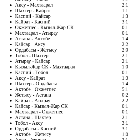
Аксу - Махтаарал
2:1
Шахтер - Кайрат
1:1
Каспий - Кайсар
1:3
Кайрат - Каспий
3:1
Окжетпес - Кызыл-Жар СК
0:1
Махтаарал - Атырау
0:1
Астана - Актобе
1:4
Кайсар - Аксу
2:2
Ордабасы - Жетысу
2:0
Тобол - Шахтер
2:1
Атырау - Кайсар
2:1
Кызыл-Жар СК - Махтаарал
1:0
Каспий - Тобол
0:1
Аксу - Кайрат
1:3
Шахтер - Ордабасы
1:4
Актобе - Окжетпес
5:1
Жетысу - Астана
0:2
Кайрат - Атырау
2:2
Кайсар - Кызыл-Жар СК
0:1
Махтаарал - Окжетпес
0:1
Астана - Шахтер
2:1
Тобол - Аксу
3:1
Ордабасы - Каспий
3:1
Актобе - Жетысу
1:0
Аксу - Атырау
2:1