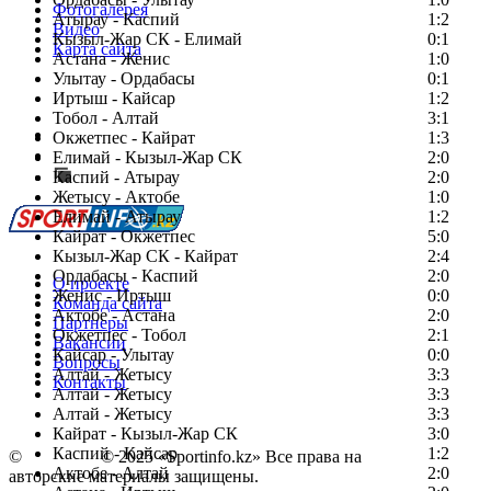
Фотогалерея
Атырау - Каспий
1:2
Видео
Кызыл-Жар СК - Елимай
0:1
Карта сайта
Астана - Женис
1:0
Улытау - Ордабасы
0:1
Иртыш - Кайсар
1:2
Тобол - Алтай
3:1
Есть идея?
Окжетпес - Кайрат
1:3
Сообщить о мероприятии
Елимай - Кызыл-Жар СК
2:0
Каспий - Атырау
Перейти на старый сайт
2:0
Жетысу - Актобе
1:0
Елимай - Атырау
1:2
Кайрат - Окжетпес
5:0
Кызыл-Жар СК - Кайрат
2:4
Ордабасы - Каспий
2:0
О проекте
Женис - Иртыш
0:0
Команда сайта
Актобе - Астана
2:0
Партнеры
Окжетпес - Тобол
2:1
Вакансии
Кайсар - Улытау
0:0
Вопросы
Алтай - Жетысу
3:3
Контакты
Алтай - Жетысу
3:3
Алтай - Жетысу
3:3
Кайрат - Кызыл-Жар СК
3:0
Каспий - Кайсар
1:2
©
Copyright
© 2025 «Sportinfo.kz» Все права на
Актобе - Алтай
2:0
авторские материалы защищены.