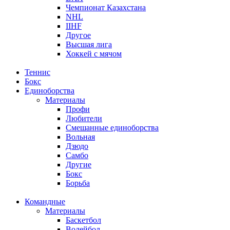
Чемпионат Казахстана
NHL
IIHF
Другое
Высшая лига
Хоккей с мячом
Теннис
Бокс
Единоборства
Материалы
Профи
Любители
Смешанные единоборства
Вольная
Дзюдо
Самбо
Другие
Бокс
Борьба
Командные
Материалы
Баскетбол
Волейбол