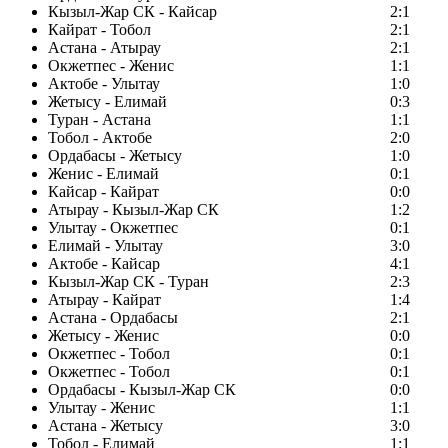
Кызыл-Жар СК - Кайсар
2:1
Кайрат - Тобол
2:1
Астана - Атырау
2:1
Окжетпес - Женис
1:1
Актобе - Улытау
1:0
Жетысу - Елимай
0:3
Туран - Астана
1:1
Тобол - Актобе
2:0
Ордабасы - Жетысу
1:0
Женис - Елимай
0:1
Кайсар - Кайрат
0:0
Атырау - Кызыл-Жар СК
1:2
Улытау - Окжетпес
0:1
Елимай - Улытау
3:0
Актобе - Кайсар
4:1
Кызыл-Жар СК - Туран
2:3
Атырау - Кайрат
1:4
Астана - Ордабасы
2:1
Жетысу - Женис
0:0
Окжетпес - Тобол
0:1
Окжетпес - Тобол
0:1
Ордабасы - Кызыл-Жар СК
0:0
Улытау - Женис
1:1
Астана - Жетысу
3:0
Тобол - Елимай
1:1