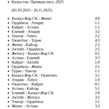
Казахстан. Премьер-лига -2025
(01.03.2025 - 26.11.2025)
Кызыл-Жар СК - Женис
4:0
Ордабасы - Атырау
1:1
Кайрат - Астана
1:1
Елимай - Атырау
3:2
Улытау - Тобол
2:2
Окжетпес - Туран
4:3
Женис - Кайсар
2:2
Актобе - Ордабасы
2:2
Жетысу - Кызыл-Жар СК
0:1
Астана - Елимай
3:3
Кайрат - Актобе
1:0
Ордабасы - Женис
2:1
Туран - Улытау
1:1
Кызыл-Жар СК - Окжетпес
3:1
Атырау - Тобол
1:0
Окжетпес - Кайрат
0:1
Астана - Кайсар
5:1
Елимай - Кызыл-Жар СК
2:0
Актобе - Жетысу
3:2
Улытау - Ордабасы
2:1
Женис - Астана
3:2