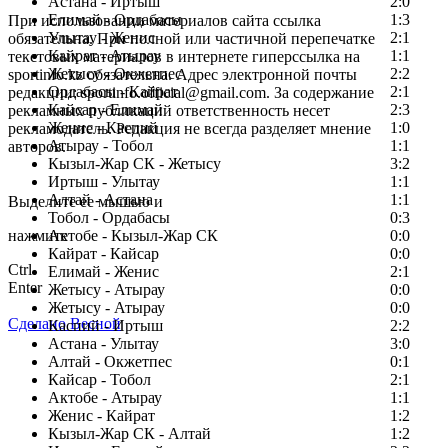
Астана - Иртыш
2:0
Елимай - Ордабасы
1:3
При использовании материалов сайта ссылка
Улытау - Женис
2:1
обязательна. При полной или частичной перепечатке
Кайрат - Атырау
1:1
текстовых материалов в интернете гиперссылка на
Жетысу - Окжетпес
2:2
sportinfo.kz обязательна. Адрес электронной почты
Ордабасы - Кайрат
2:1
редакции: sportinfo.official@gmail.com. За содержание
Кайсар - Елимай
2:3
рекламных публикаций ответственность несет
Женис - Каспий
1:0
рекламодатель. Редакция не всегда разделяет мнение
Атырау - Тобол
1:1
авторов.
Кызыл-Жар СК - Жетысу
3:2
Заметили ошибку в тексте?
Иртыш - Улытау
1:1
Алтай - Астана
1:1
Выделите ее мышью и
Тобол - Ордабасы
0:3
нажмите
Актобе - Кызыл-Жар СК
0:0
Кайрат - Кайсар
0:0
Ctrl
Елимай - Женис
2:1
Enter
Жетысу - Атырау
0:0
Жетысу - Атырау
0:0
Сделано Весной
Каспий - Иртыш
2:2
Астана - Улытау
3:0
Алтай - Окжетпес
0:1
Кайсар - Тобол
2:1
Актобе - Атырау
1:1
Женис - Кайрат
1:2
Кызыл-Жар СК - Алтай
1:2