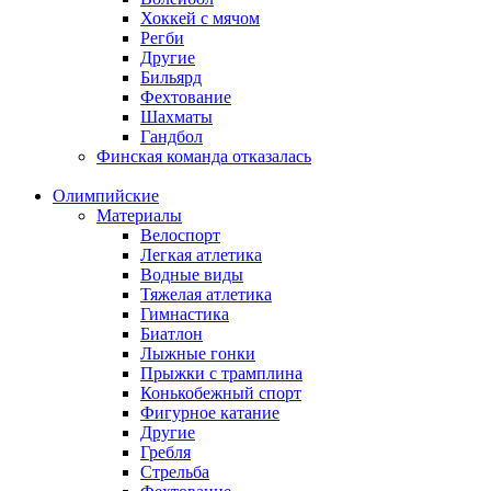
Хоккей с мячом
Регби
Другие
Бильярд
Фехтование
Шахматы
Гандбол
Финская команда отказалась
Олимпийские
Материалы
Велоспорт
Легкая атлетика
Водные виды
Тяжелая атлетика
Гимнастика
Биатлон
Лыжные гонки
Прыжки с трамплина
Конькобежный спорт
Фигурное катание
Другие
Гребля
Стрельба