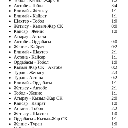
Тобол - Кызыл-Жар СК
1:2
Актобе - Тобол
3:4
Елимай - Жетысу
1:1
Елимай - Кайрат
1:1
Шахтер - Тобол
1:0
Жетысу - Кызыл-Жар СК
0:0
Кайсар - Женис
1:0
Атырау - Астана
Актобе - Ордабасы
0:0
Женис - Кайрат
0:2
Елимай - Шахтер
2:1
Астана - Кайсар
1:1
Ордабасы - Тобол
1:0
Кызыл-Жар СК - Актобе
0:2
Туран - Жетысу
2:3
Туран - Астана
0:2
Елимай - Ордабасы
1:1
Жетысу - Актобе
2:1
Тобол - Женис
1:1
Атырау - Кызыл-Жар СК
2:0
Кайсар - Кайрат
1:0
Астана - Тобол
2:2
Жетысу - Шахтер
1:0
Ордабасы - Кызыл-Жар СК
1:1
Женис - Туран
1:0