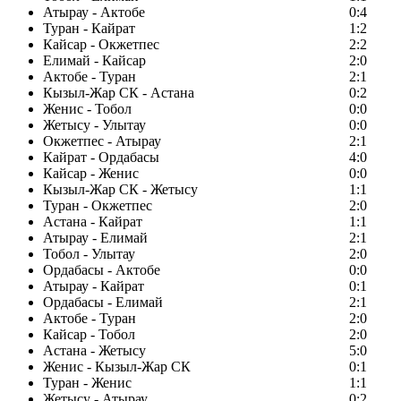
Атырау - Актобе
0:4
Туран - Кайрат
1:2
Кайсар - Окжетпес
2:2
Елимай - Кайсар
2:0
Актобе - Туран
2:1
Кызыл-Жар СК - Астана
0:2
Женис - Тобол
0:0
Жетысу - Улытау
0:0
Окжетпес - Атырау
2:1
Кайрат - Ордабасы
4:0
Кайсар - Женис
0:0
Кызыл-Жар СК - Жетысу
1:1
Туран - Окжетпес
2:0
Астана - Кайрат
1:1
Атырау - Елимай
2:1
Тобол - Улытау
2:0
Ордабасы - Актобе
0:0
Атырау - Кайрат
0:1
Ордабасы - Елимай
2:1
Актобе - Туран
2:0
Кайсар - Тобол
2:0
Астана - Жетысу
5:0
Женис - Кызыл-Жар СК
0:1
Туран - Женис
1:1
Жетысу - Атырау
0:2