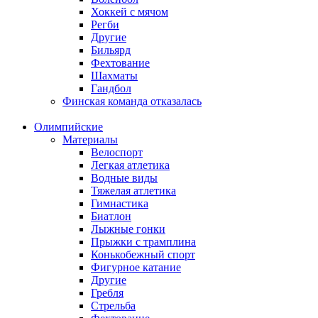
Хоккей с мячом
Регби
Другие
Бильярд
Фехтование
Шахматы
Гандбол
Финская команда отказалась
Олимпийские
Материалы
Велоспорт
Легкая атлетика
Водные виды
Тяжелая атлетика
Гимнастика
Биатлон
Лыжные гонки
Прыжки с трамплина
Конькобежный спорт
Фигурное катание
Другие
Гребля
Стрельба