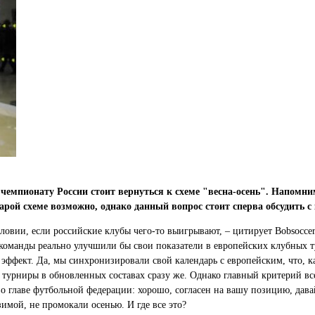
мпионату России стоит вернуться к схеме "весна-осень". Напомним,
рой схеме возможно, однако данный вопрос стоит сперва обсудить с
ловии, если российские клубы чего-то выигрывают, – цитирует Bobsoccer
и команды реально улучшили бы свои показатели в европейских клубных
ой эффект. Да, мы синхронизировали свой календарь с европейским, что,
турниры в обновленных составах сразу же. Однако главный критерий всей 
 во главе футбольной федерации: хорошо, согласен на вашу позицию, дав
зимой, не промокали осенью. И где все это?