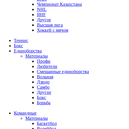
Чемпионат Казахстана
NHL
IIHF
Другое
Высшая лига
Хоккей с мячом
Теннис
Бокс
Единоборства
Материалы
Профи
Любители
Смешанные единоборства
Вольная
Дзюдо
Самбо
Другие
Бокс
Борьба
Командные
Материалы
Баскетбол
Волейбол