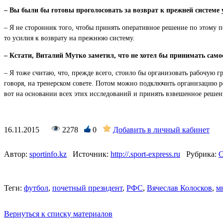
– Вы были бы готовы проголосовать за возврат к прежней системе 
– Я не сторонник того, чтобы принять оперативное решение по этому п
то усилия к возврату на прежнюю систему.
– Кстати, Виталий Мутко заметил, что не хотел бы принимать само
– Я тоже считаю, что, прежде всего, стоило бы организовать рабочую 
говоря, на тренерском совете. Потом можно подключить организацию р
вот на основании всех этих исследований и принять взвешенное решени
16.11.2015
2278
0
Добавить в личный кабинет
Автор:
sportinfo.kz
Источник:
http://.sport-express.ru
Рубрика:
Теги:
футбол
,
почетный президент
,
РФС
,
Вячеслав Колосков
,
м
Вернуться к списку материалов