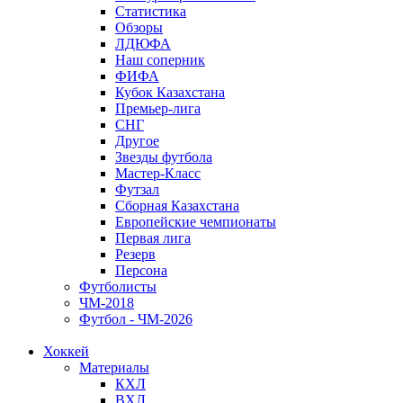
Статистика
Обзоры
ЛДЮФА
Наш соперник
ФИФА
Кубок Казахстана
Премьер-лига
СНГ
Другое
Звезды футбола
Мастер-Класс
Футзал
Сборная Казахстана
Европейские чемпионаты
Первая лига
Резерв
Персона
Футболисты
ЧМ-2018
Футбол - ЧМ-2026
Хоккей
Материалы
КХЛ
ВХЛ