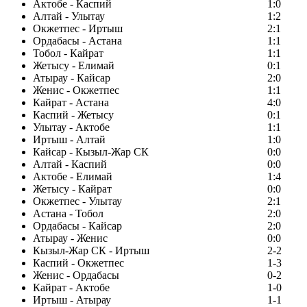
Актобе - Каспий
1:0
Алтай - Улытау
1:2
Окжетпес - Иртыш
2:1
Ордабасы - Астана
1:1
Тобол - Кайрат
1:1
Жетысу - Елимай
0:1
Атырау - Кайсар
2:0
Женис - Окжетпес
1:1
Кайрат - Астана
4:0
Каспий - Жетысу
0:1
Улытау - Актобе
1:1
Иртыш - Алтай
1:0
Кайсар - Кызыл-Жар СК
0:0
Алтай - Каспий
0:0
Актобе - Елимай
1:4
Жетысу - Кайрат
0:0
Окжетпес - Улытау
2:1
Астана - Тобол
2:0
Ордабасы - Кайсар
2:0
Атырау - Женис
0:0
Кызыл-Жар СК - Иртыш
2-2
Каспий - Окжетпес
1-3
Женис - Ордабасы
0-2
Кайрат - Актобе
1-0
Иртыш - Атырау
1-1