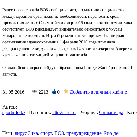
Ранее пресс-служба ВОЗ сообщила, что, по мнению специалистов
международной организации, необходимость переносить сроки
проведения летних Олимпийских игр 2016 года из-за эпидемии Зика
отсутствует. ВОЗ рекомендует внимательно относиться к укусам
комаров и не посещать Игры беременным женщинам. Всемирная
организация здравоохранения 1 февраля 2016 года признала
распространение вируса Зика в странах Южной и Северной Америки
чрезвычайной ситуацией мирового масштаба.
Олимпийские игры пройдут в бразильском Рио-де-Жанейро с 5 по 21
августа.
31.05.2016
2213
0
Добавить в личный кабинет
Автор:
sportinfo.kz
Источник:
http://tass.ru
Рубрика:
Олимпиада
Кате
Теги:
вирус Зика
,
спорт
,
ВОЗ
,
предупреждение
,
Рио-де-