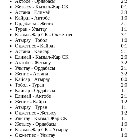
Актобе - Ордабасы
2:2
Жетысу - Кызыл-Жар СК
0:1
Астана - Елимай
3:3
Кайрат - Актобе
1:0
Ордабасы - Женис
2:1
Туран - Улытау
1:1
Кызыл-Жар СК - Окжетпес
3:1
Атырау - Тобол
1:0
Окжетпес - Кайрат
0:1
Астана - Кайсар
5:1
Елимай - Кызыл-Жар СК
2:0
Актобе - Жетысу
3:2
Улытау - Ордабасы
2:1
Женис - Астана
3:2
Кайсар - Атырау
0:0
Тобол - Туран
2:0
Кайсар - Ордабасы
1:1
Елимай - Актобе
2:1
Женис - Кайрат
1:2
Атырау - Туран
1:1
Окжетпес - Жетысу
1:2
Улытау - Кызыл-Жар СК
1:1
Жетысу - Ордабасы
1:0
Кызыл-Жар СК - Атырау
0:1
Окжетпес - Улытау
1:0