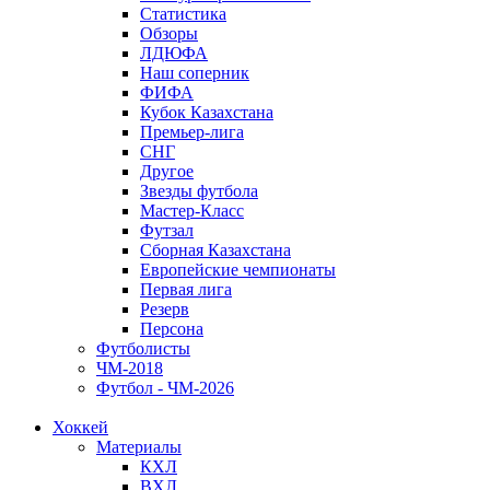
Статистика
Обзоры
ЛДЮФА
Наш соперник
ФИФА
Кубок Казахстана
Премьер-лига
СНГ
Другое
Звезды футбола
Мастер-Класс
Футзал
Сборная Казахстана
Европейские чемпионаты
Первая лига
Резерв
Персона
Футболисты
ЧМ-2018
Футбол - ЧМ-2026
Хоккей
Материалы
КХЛ
ВХЛ