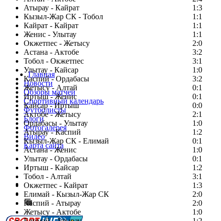
Атырау - Кайрат
1:3
Кызыл-Жар СК - Тобол
1:1
Кайрат - Кайрат
1:1
Женис - Улытау
1:1
Окжетпес - Жетысу
2:0
Астана - Актобе
3:2
Тобол - Окжетпес
3:1
Улытау - Кайсар
1:0
Главная
Каспий - Ордабасы
3:2
Новости
Жетысу - Алтай
0:1
Обзоры матчей
Иртыш - Женис
0:1
Спортивный календарь
Кайсар - Иртыш
0:0
Футболисты
Актобе - Жетысу
2:1
Блоги
Ордабасы - Улытау
1:0
Фотогалерея
Атырау - Каспий
1:2
Видео
Кызыл-Жар СК - Елимай
0:1
Карта сайта
Астана - Женис
1:0
Улытау - Ордабасы
0:1
Иртыш - Кайсар
1:2
Тобол - Алтай
3:1
Есть идея?
Окжетпес - Кайрат
1:3
Сообщить о мероприятии
Елимай - Кызыл-Жар СК
2:0
Каспий - Атырау
Перейти на старый сайт
2:0
Жетысу - Актобе
1:0
Елимай - Атырау
1:2