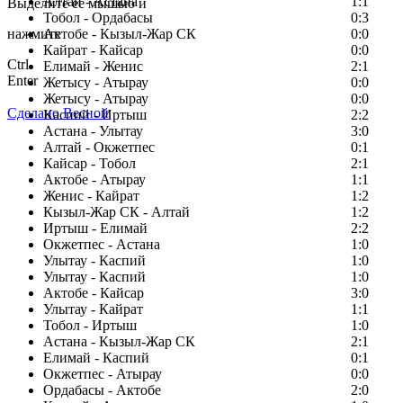
Алтай - Астана
1:1
Выделите ее мышью и
Тобол - Ордабасы
0:3
нажмите
Актобе - Кызыл-Жар СК
0:0
Кайрат - Кайсар
0:0
Ctrl
Елимай - Женис
2:1
Enter
Жетысу - Атырау
0:0
Жетысу - Атырау
0:0
Сделано Весной
Каспий - Иртыш
2:2
Астана - Улытау
3:0
Алтай - Окжетпес
0:1
Кайсар - Тобол
2:1
Актобе - Атырау
1:1
Женис - Кайрат
1:2
Кызыл-Жар СК - Алтай
1:2
Иртыш - Елимай
2:2
Окжетпес - Астана
1:0
Улытау - Каспий
1:0
Улытау - Каспий
1:0
Актобе - Кайсар
3:0
Улытау - Кайрат
1:1
Тобол - Иртыш
1:0
Астана - Кызыл-Жар СК
2:1
Елимай - Каспий
0:1
Окжетпес - Атырау
0:0
Ордабасы - Актобе
2:0