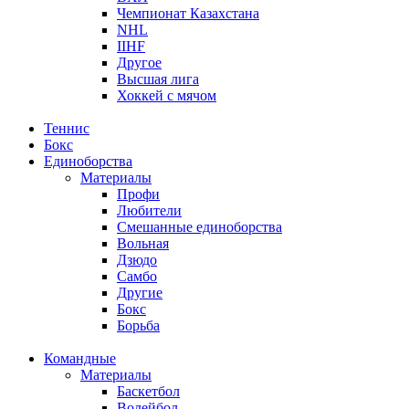
Чемпионат Казахстана
NHL
IIHF
Другое
Высшая лига
Хоккей с мячом
Теннис
Бокс
Единоборства
Материалы
Профи
Любители
Смешанные единоборства
Вольная
Дзюдо
Самбо
Другие
Бокс
Борьба
Командные
Материалы
Баскетбол
Волейбол