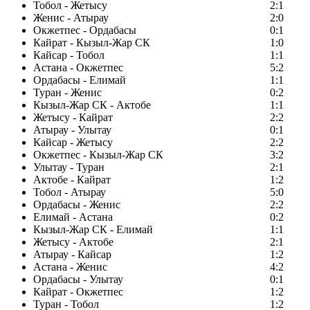
Тобол - Жетысу
2:1
Женис - Атырау
2:0
Окжетпес - Ордабасы
0:1
Кайрат - Кызыл-Жар СК
1:0
Кайсар - Тобол
1:1
Астана - Окжетпес
5:2
Ордабасы - Елимай
1:1
Туран - Женис
0:2
Кызыл-Жар СК - Актобе
1:1
Жетысу - Кайрат
2:2
Атырау - Улытау
0:1
Кайсар - Жетысу
2:2
Окжетпес - Кызыл-Жар СК
3:2
Улытау - Туран
2:1
Актобе - Кайрат
1:2
Тобол - Атырау
5:0
Ордабасы - Женис
2:2
Елимай - Астана
0:2
Кызыл-Жар СК - Елимай
1:1
Жетысу - Актобе
2:1
Атырау - Кайсар
1:2
Астана - Женис
4:2
Ордабасы - Улытау
0:1
Кайрат - Окжетпес
1:2
Туран - Тобол
1:2