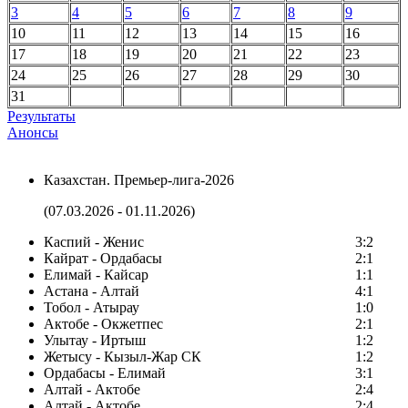
3
4
5
6
7
8
9
10
11
12
13
14
15
16
17
18
19
20
21
22
23
24
25
26
27
28
29
30
31
Результаты
Анонсы
Казахстан. Премьер-лига-2026
(07.03.2026 - 01.11.2026)
Каспий - Женис
3:2
Кайрат - Ордабасы
2:1
Елимай - Кайсар
1:1
Астана - Алтай
4:1
Тобол - Атырау
1:0
Актобе - Окжетпес
2:1
Улытау - Иртыш
1:2
Жетысу - Кызыл-Жар СК
1:2
Ордабасы - Елимай
3:1
Алтай - Актобе
2:4
Алтай - Актобе
2:4