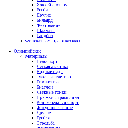
Хоккей с мячом
Регби
Другие
Бильярд
Фехтование
Шахматы
Гандбол
Финская команда отказалась
Олимпийские
Материалы
Велоспорт
Легкая атлетика
Водные виды
Тяжелая атлетика
Гимнастика
Биатлон
Лыжные гонки
Прыжки с трамплина
Конькобежный спорт
Фигурное катание
Другие
Гребля
Стрельба