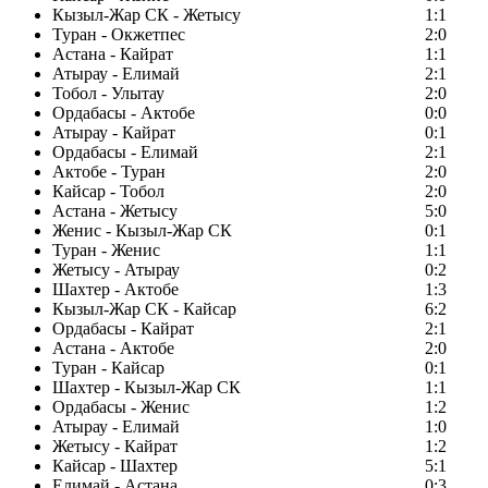
Кызыл-Жар СК - Жетысу
1:1
Туран - Окжетпес
2:0
Астана - Кайрат
1:1
Атырау - Елимай
2:1
Тобол - Улытау
2:0
Ордабасы - Актобе
0:0
Атырау - Кайрат
0:1
Ордабасы - Елимай
2:1
Актобе - Туран
2:0
Кайсар - Тобол
2:0
Астана - Жетысу
5:0
Женис - Кызыл-Жар СК
0:1
Туран - Женис
1:1
Жетысу - Атырау
0:2
Шахтер - Актобе
1:3
Кызыл-Жар СК - Кайсар
6:2
Ордабасы - Кайрат
2:1
Астана - Актобе
2:0
Туран - Кайсар
0:1
Шахтер - Кызыл-Жар СК
1:1
Ордабасы - Женис
1:2
Атырау - Елимай
1:0
Жетысу - Кайрат
1:2
Кайсар - Шахтер
5:1
Елимай - Астана
0:3