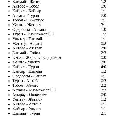
Елимай - Женис
1:2
Актобе - Тобол
0:0
Кайрат - Кайсар
1:1
Астана - Туран
7:0
Тобол - Окжетпес
2:1
Женис - Жетысу
3:1
Ордабасы - Астана
1:0
Туран - Кызыл-Жар СК
1:2
Улытау - Елимай
1:1
Жетысу - Астана
0:2
Актобе - Атырау
2:0
Елимай - Тобол
2:3
Кызыл-Жар СК - Ордабасы
0:0
Женис - Улытау
2:0
Кайрат - Туран
4:0
Кайсар - Елимай
1:2
Ордабасы - Кайрат
0:1
Туран - Актобе
0:3
Тобол - Женис
2:2
Астана - Кызыл-Жар СК
3:3
Атырау - Окжетпес
0:0
Улытау - Жетысу
1:2
Актобе - Астана
0:1
Кайсар - Улытау
1:1
Елимай - Туран
2:1