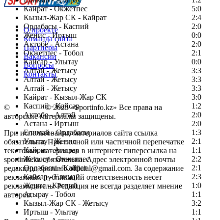
Кайрат - Окжетпес
5:0
Кызыл-Жар СК - Кайрат
2:4
Ордабасы - Каспий
2:0
О проекте
Женис - Иртыш
0:0
Команда сайта
Актобе - Астана
2:0
Партнеры
Окжетпес - Тобол
2:1
Вакансии
Кайсар - Улытау
0:0
Вопросы
Алтай - Жетысу
3:3
Контакты
Алтай - Жетысу
3:3
Алтай - Жетысу
3:3
Кайрат - Кызыл-Жар СК
3:0
Каспий - Кайсар
1:2
©
Copyright
© 2025 «Sportinfo.kz» Все права на
Актобе - Алтай
2:0
авторские материалы защищены.
Астана - Иртыш
2:0
Елимай - Ордабасы
1:3
При использовании материалов сайта ссылка
Улытау - Женис
2:1
обязательна. При полной или частичной перепечатке
Кайрат - Атырау
1:1
текстовых материалов в интернете гиперссылка на
Жетысу - Окжетпес
2:2
sportinfo.kz обязательна. Адрес электронной почты
Ордабасы - Кайрат
2:1
редакции: sportinfo.official@gmail.com. За содержание
Кайсар - Елимай
2:3
рекламных публикаций ответственность несет
Женис - Каспий
1:0
рекламодатель. Редакция не всегда разделяет мнение
Атырау - Тобол
1:1
авторов.
Кызыл-Жар СК - Жетысу
3:2
Заметили ошибку в тексте?
Иртыш - Улытау
1:1