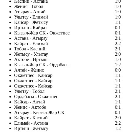
Каспий - Астана
1:0
Женис - Тобол
1:0
Атырау - Алтай
1:0
Улытау - Елимай
1:0
Кайсар - Жетысу
1:1
Иртыш - Кайрат
0:1
Кызыл-Жар СК - Окжетпес
0:1
Астана - Атырау
2:1
Кайрат - Елимай
2:2
Тобол - Каспий
2:1
Жетысу - Улытау
2:0
Актобе - Иртыш
1:0
Кызыл-Жар СК - Ордабасы
1:2
Алтай - Женис
0:0
Окжетпес - Кайсар
1:1
Окжетпес - Кайсар
1:1
Окжетпес - Кайсар
1:1
Улытау - Тобол
2:1
Ордабасы - Окжетпес
2:1
Кайсар - Алтай
1:1
Женис - Актобе
0:1
Атырау - Кызыл-Жар СК
0:1
Кайрат - Каспий
2:0
Елимай - Астана
2:2
Иртыш - Жетысу
1:2