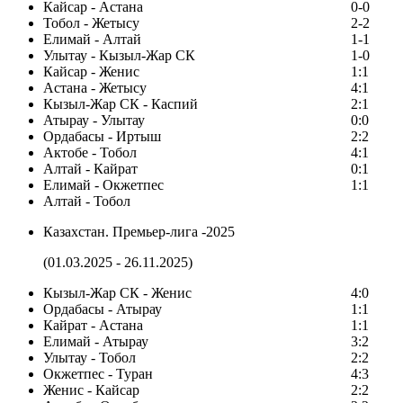
Кайсар - Астана
0-0
Тобол - Жетысу
2-2
Елимай - Алтай
1-1
Улытау - Кызыл-Жар СК
1-0
Кайсар - Женис
1:1
Астана - Жетысу
4:1
Кызыл-Жар СК - Каспий
2:1
Атырау - Улытау
0:0
Ордабасы - Иртыш
2:2
Актобе - Тобол
4:1
Алтай - Кайрат
0:1
Елимай - Окжетпес
1:1
Алтай - Тобол
Казахстан. Премьер-лига -2025
(01.03.2025 - 26.11.2025)
Кызыл-Жар СК - Женис
4:0
Ордабасы - Атырау
1:1
Кайрат - Астана
1:1
Елимай - Атырау
3:2
Улытау - Тобол
2:2
Окжетпес - Туран
4:3
Женис - Кайсар
2:2