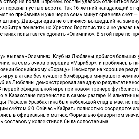
в створ не попал. Впрочем, гостям удалось отличиться в
тот поразил пустые ворота. Так 16-летний нападающий от
метно прибавила и уже через семь минут сравняла счёт —
ю штангу. Дважды едва не отличился вышедший на замену
рбитра пенальти, но Христос Вергетис так и не указал н
 стенах попытается одолеть «Олимпию». В этой паре по-пр
у» выпала «Олимпия». Клуб из Любляны добился больших 
нии, на семь очков опередив «Марибор», и пробились в п
оянии боснийскому «Борацу». Несмотря на хорошие резул
 игру в атаке без лучшего бомбардира минувшего чемпион
уб из Любляны демонстрировал завидную результативность 
). В первой официальной игре при новом тренере футболи
то в Казахстане первенство в самом разгаре. И алматинц
нды Рафаэля Уразбахтина был небольшой спад в мае, но пе
им счётом 6:0. Сейчас «Кайрат» полностью сосредоточилс
ались в официальных матчах. Формально фаворитом значил
ь составов у коллективов была сопоставима.