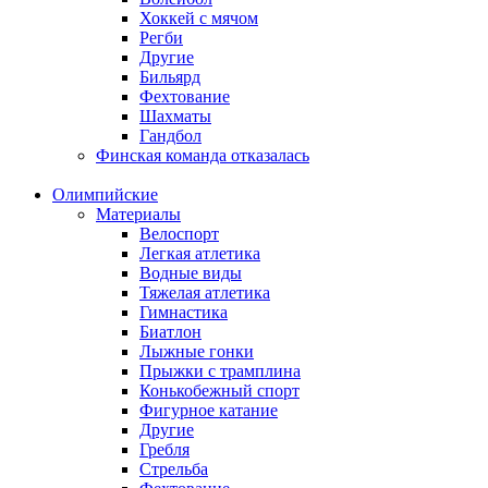
Хоккей с мячом
Регби
Другие
Бильярд
Фехтование
Шахматы
Гандбол
Финская команда отказалась
Олимпийские
Материалы
Велоспорт
Легкая атлетика
Водные виды
Тяжелая атлетика
Гимнастика
Биатлон
Лыжные гонки
Прыжки с трамплина
Конькобежный спорт
Фигурное катание
Другие
Гребля
Стрельба