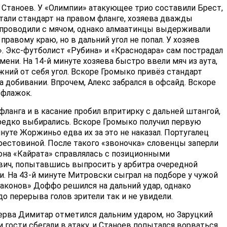
 Станоев. У «Олимпии» атакующее трио составили Брест,
али стандарт на правом фланге, хозяева дважды
ни проводили с мячом, однако алмаатинцы выдерживали
равому краю, но в дальний угол не попал. У хозяев
». Экс-футболист «Рубина» и «Краснодара» сам пострадал
ени. На 14-й минуте хозяева быстро ввели мяч из аута,
жний от себя угол. Вскоре Громыко привёз стандарт
а добивании. Впрочем, Алекс забрался в офсайд. Вскоре
 флажок.
фланга и в касание пробил впритирку с дальней штангой,
 редко выбирались. Вскоре Громыко получил первую
инуте Жоржиньо едва их за это не наказал. Португалец
рестовиной. После такого «звоночка» словенцы заперли
орона «Кайрата» справлялась с позиционными
ович, попытавшись выпросить у арбитра очередной
и. На 43-й минуте Митровски сыграл на подборе у чужой
раконов» Доффо решился на дальний удар, однако
до перерыва голов зрители так и не увидели.
ерва Димитар отметился дальним ударом, но Заруцкий
и гости сбегали в атаку, и Станоев попытался ворваться