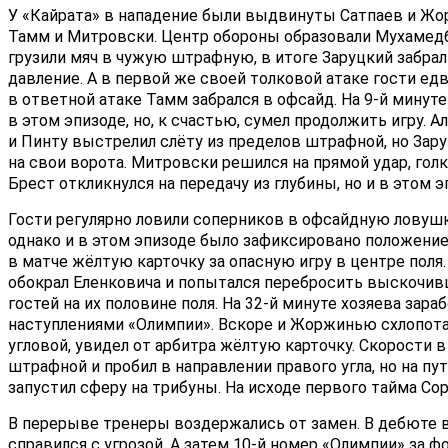
У «Кайрата» в нападение были выдвинуты Сатпаев и Жор
Тамм и Митровски. Центр обороны образовали Мухамедбе
грузили мяч в чужую штрафную, в итоге Заруцкий забрал
давление. А в первой же своей толковой атаке гости едв
в ответной атаке Тамм забрался в офсайд. На 9-й минут
в этом эпизоде, но, к счастью, сумел продолжить игру. 
и Пинту выстрелил слёту из пределов штрафной, но Зару
на свои ворота. Митровски решился на прямой удар, голк
Брест откликнулся на передачу из глубины, но и в этом 
Гости регулярно ловили соперников в офсайдную ловушку
однако и в этом эпизоде было зафиксировано положение
в матче жёлтую карточку за опасную игру в центре поля.
обокрал Еленковича и попытался перебросить выскочивше
гостей на их половине поля. На 32-й минуте хозяева зара
наступлениями «Олимпии». Вскоре и Жоржинью схлопотал
угловой, увидел от арбитра жёлтую карточку. Скорости 
штрафной и пробил в направлении правого угла, но на п
запустил сферу на трибуны. На исходе первого тайма Сор
В перерыве тренеры воздержались от замен. В дебюте в
справился с угрозой. А затем 10-й номер «Олимпии» за ф