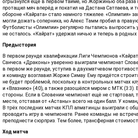
огрызнулся ещё в первом тайме, но Жоржинью оба раза 
протащил мяч вперёд и покатил на Дастана Сатпаева, и 
обороне «Кайрата» стало намного тяжелее. «Олимпия» за
могли дожать соперника, но Алекс Тамм пробил в праву
Футболисты «Олимпии» регулярно пытались выпросить у а
не осталось. «Кайрат» удержал ничью и теперь в родных
Предыстория
В первом раунде квалификации Лиги Чемпионов «Кайрат
Санчеса. «Драконы» уверенно выиграли чемпионат Слове
в первом же раунде, уступив в двухматчевом противост
и команду возглавил Жорже Симау. Ему придётся строить
не будет проблемой, поскольку в контрольных матчах кл
и «Влазнию» (4:0), а также разошёлся миром с МТК (3:3
стороны. Если в Словении чемпионат ещё не стартовал, 
месте, отставая от «Астаны» всего на один балл. У кома
В трёх последних матчах КПЛ алматинцы выиграли с общ
проводить игру в чемпионате. Ранее команды не встреч
преподнести сюрприз. Тем более, трансферная стоимост
Ход матча