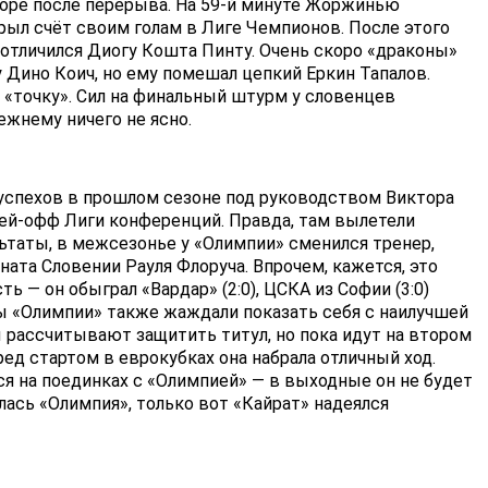
скоре после перерыва. На 59-й минуте Жоржинью
крыл счёт своим голам в Лиге Чемпионов. После этого
 отличился Диогу Кошта Пинту. Очень скоро «драконы»
 Дино Коич, но ему помешал цепкий Еркин Тапалов.
а «точку». Сил на финальный штурм у словенцев
ежнему ничего не ясно.
успехов в прошлом сезоне под руководством Виктора
лей-офф Лиги конференций. Правда, там вылетели
ьтаты, в межсезонье у «Олимпии» сменился тренер,
ата Словении Рауля Флоруча. Впрочем, кажется, это
— он обыграл «Вардар» (2:0), ЦСКА из Софии (3:0)
сты «Олимпии» также жаждали показать себя с наилучшей
ы рассчитывают защитить титул, но пока идут на втором
ред стартом в еврокубках она набрала отличный ход.
я на поединках с «Олимпией» — в выходные он не будет
ась «Олимпия», только вот «Кайрат» надеялся