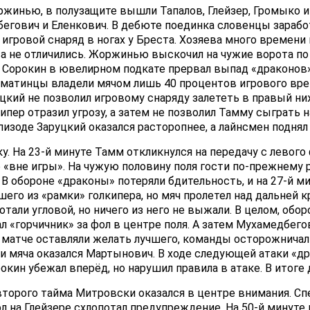
жинью, в полузащите вышли Тапалов, Глейзер, Громыко и
гович и Еленкович. В дебюте поединка словенцы заработ
 игровой снаряд в ногах у Бреста. Хозяева много време
а не отличились. Жоржинью выскочил на чужие ворота по п
е Сорокин в ювелирном подкате прервал выпад «драконов
Алматинцы владели мячом лишь 40 процентов игрового врем
цкий не позволил игровому снаряду залететь в правый ни
ипер отразил угрозу, а затем не позволил Тамму сыграть н
эпизоде Заруцкий оказался расторопнее, а лайнсмен поднял
. На 23-й минуте Тамм откликнулся на передачу с левого 
 «вне игры». На чужую половину поля гости по-прежнему
 В обороне «драконы» потеряли бдительность, и на 27-й м
го из «рамки» голкипера, но мяч пролетел над дальней к
ботали угловой, но ничего из него не выжали. В целом, об
 «горчичник» за фол в центре поля. А затем Мухамедбег
в матче оставляли желать лучшего, команды осторожничал
ути мяча оказался Мартынович. В ходе следующей атаки «д
окин убежал вперёд, но нарушил правила в атаке. В итоге 
торого тайма Митровски оказался в центре внимания. Сп
ол на Глейзере схлопотал предупреждение. На 50-й минуте 