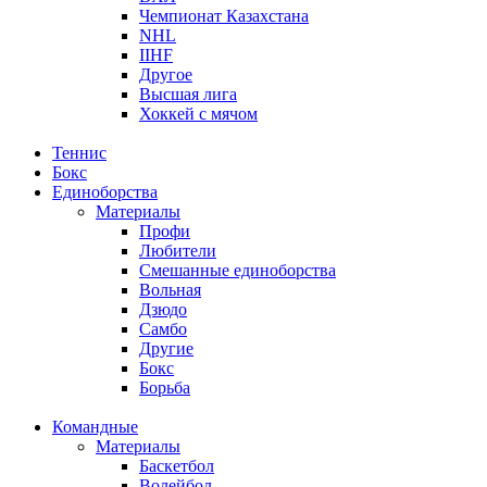
Чемпионат Казахстана
NHL
IIHF
Другое
Высшая лига
Хоккей с мячом
Теннис
Бокс
Единоборства
Материалы
Профи
Любители
Смешанные единоборства
Вольная
Дзюдо
Самбо
Другие
Бокс
Борьба
Командные
Материалы
Баскетбол
Волейбол