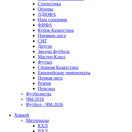
Статистика
Обзоры
ЛДЮФА
Наш соперник
ФИФА
Кубок Казахстана
Премьер-лига
СНГ
Другое
Звезды футбола
Мастер-Класс
Футзал
Сборная Казахстана
Европейские чемпионаты
Первая лига
Резерв
Персона
Футболисты
ЧМ-2018
Футбол - ЧМ-2026
Хоккей
Материалы
КХЛ
ВХЛ