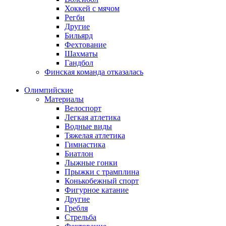
Хоккей с мячом
Регби
Другие
Бильярд
Фехтование
Шахматы
Гандбол
Финская команда отказалась
Олимпийские
Материалы
Велоспорт
Легкая атлетика
Водные виды
Тяжелая атлетика
Гимнастика
Биатлон
Лыжные гонки
Прыжки с трамплина
Конькобежный спорт
Фигурное катание
Другие
Гребля
Стрельба