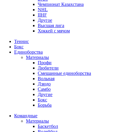
Чемпионат Казахстана
NHL
IIHF
Другое
Высшая лига
Хоккей с мячом
Теннис
Бокс
Единоборства
Материалы
Профи
Любители
Смешанные единоборства
Вольная
Дзюдо
Самбо
Другие
Бокс
Борьба
Командные
Материалы
Баскетбол
Волейбол