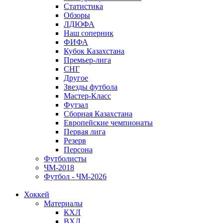
Статистика
Обзоры
ЛДЮФА
Наш соперник
ФИФА
Кубок Казахстана
Премьер-лига
СНГ
Другое
Звезды футбола
Мастер-Класс
Футзал
Сборная Казахстана
Европейские чемпионаты
Первая лига
Резерв
Персона
Футболисты
ЧМ-2018
Футбол - ЧМ-2026
Хоккей
Материалы
КХЛ
ВХЛ