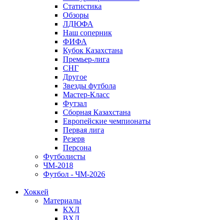
Статистика
Обзоры
ЛДЮФА
Наш соперник
ФИФА
Кубок Казахстана
Премьер-лига
СНГ
Другое
Звезды футбола
Мастер-Класс
Футзал
Сборная Казахстана
Европейские чемпионаты
Первая лига
Резерв
Персона
Футболисты
ЧМ-2018
Футбол - ЧМ-2026
Хоккей
Материалы
КХЛ
ВХЛ