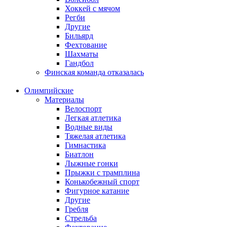
Хоккей с мячом
Регби
Другие
Бильярд
Фехтование
Шахматы
Гандбол
Финская команда отказалась
Олимпийские
Материалы
Велоспорт
Легкая атлетика
Водные виды
Тяжелая атлетика
Гимнастика
Биатлон
Лыжные гонки
Прыжки с трамплина
Конькобежный спорт
Фигурное катание
Другие
Гребля
Стрельба