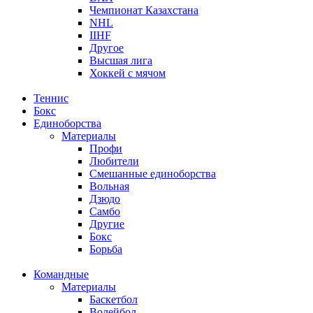
Чемпионат Казахстана
NHL
IIHF
Другое
Высшая лига
Хоккей с мячом
Теннис
Бокс
Единоборства
Материалы
Профи
Любители
Смешанные единоборства
Вольная
Дзюдо
Самбо
Другие
Бокс
Борьба
Командные
Материалы
Баскетбол
Волейбол