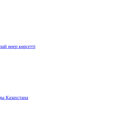
ай өнер көрсетті
ды Казахстана