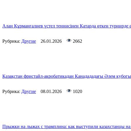
Алан Құрманғалиев үстел теннисінен Қатарда өткен турнирде е
Рубрика:
Другие
26.01.2026
2662
Қазақстан фристайл-акробатикадан Канадададағы Әлем кубогы 
Рубрика:
Другие
08.01.2026
1020
Прыжки на лыжах с трамплина: как выступили казахстанцы на