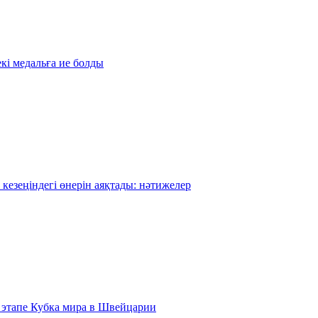
кі медальға ие болды
кезеңіндегі өнерін аяқтады: нәтижелер
 этапе Кубка мира в Швейцарии