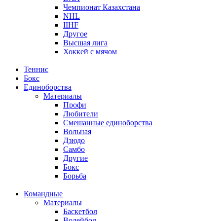
Чемпионат Казахстана
NHL
IIHF
Другое
Высшая лига
Хоккей с мячом
Теннис
Бокс
Единоборства
Материалы
Профи
Любители
Смешанные единоборства
Вольная
Дзюдо
Самбо
Другие
Бокс
Борьба
Командные
Материалы
Баскетбол
Волейбол