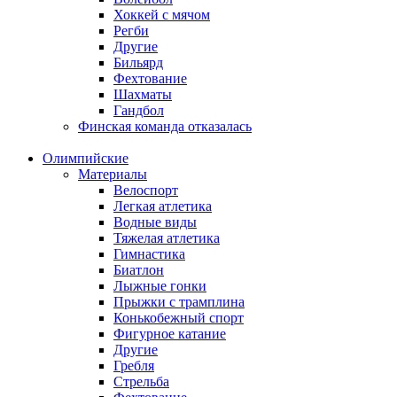
Хоккей с мячом
Регби
Другие
Бильярд
Фехтование
Шахматы
Гандбол
Финская команда отказалась
Олимпийские
Материалы
Велоспорт
Легкая атлетика
Водные виды
Тяжелая атлетика
Гимнастика
Биатлон
Лыжные гонки
Прыжки с трамплина
Конькобежный спорт
Фигурное катание
Другие
Гребля
Стрельба