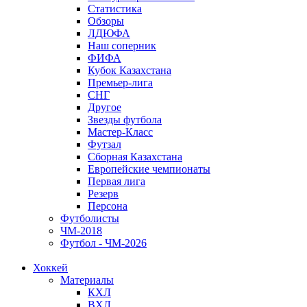
Статистика
Обзоры
ЛДЮФА
Наш соперник
ФИФА
Кубок Казахстана
Премьер-лига
СНГ
Другое
Звезды футбола
Мастер-Класс
Футзал
Сборная Казахстана
Европейские чемпионаты
Первая лига
Резерв
Персона
Футболисты
ЧМ-2018
Футбол - ЧМ-2026
Хоккей
Материалы
КХЛ
ВХЛ