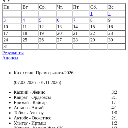
Пн.
Вт.
Ср.
Чт.
Пт.
Сб.
Вс.
1
2
3
4
5
6
7
8
9
10
11
12
13
14
15
16
17
18
19
20
21
22
23
24
25
26
27
28
29
30
31
Результаты
Анонсы
Казахстан. Премьер-лига-2026
(07.03.2026 - 01.11.2026)
Каспий - Женис
3:2
Кайрат - Ордабасы
2:1
Елимай - Кайсар
1:1
Астана - Алтай
4:1
Тобол - Атырау
1:0
Актобе - Окжетпес
2:1
Улытау - Иртыш
1:2