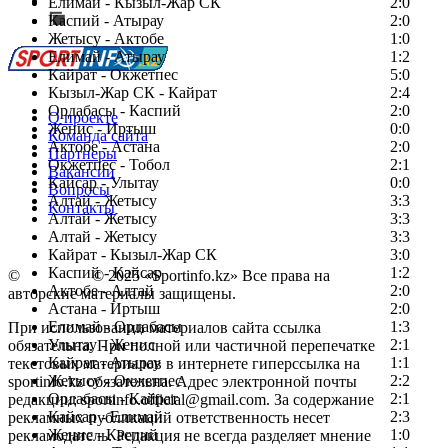
Сообщить о мероприятии
Елимай - Кызыл-Жар СК
2:0
Каспий - Атырау
Перейти на старый сайт
2:0
Жетысу - Актобе
1:0
Елимай - Атырау
1:2
Кайрат - Окжетпес
5:0
Кызыл-Жар СК - Кайрат
2:4
Ордабасы - Каспий
2:0
О проекте
Женис - Иртыш
0:0
Команда сайта
Актобе - Астана
2:0
Партнеры
Окжетпес - Тобол
2:1
Вакансии
Кайсар - Улытау
0:0
Вопросы
Алтай - Жетысу
3:3
Контакты
Алтай - Жетысу
3:3
Алтай - Жетысу
3:3
Кайрат - Кызыл-Жар СК
3:0
Каспий - Кайсар
1:2
©
Copyright
© 2025 «Sportinfo.kz» Все права на
Актобе - Алтай
2:0
авторские материалы защищены.
Астана - Иртыш
2:0
Елимай - Ордабасы
1:3
При использовании материалов сайта ссылка
Улытау - Женис
2:1
обязательна. При полной или частичной перепечатке
Кайрат - Атырау
1:1
текстовых материалов в интернете гиперссылка на
Жетысу - Окжетпес
2:2
sportinfo.kz обязательна. Адрес электронной почты
Ордабасы - Кайрат
2:1
редакции: sportinfo.official@gmail.com. За содержание
Кайсар - Елимай
2:3
рекламных публикаций ответственность несет
Женис - Каспий
1:0
рекламодатель. Редакция не всегда разделяет мнение