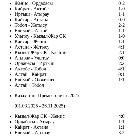
Женис - Ордабасы
0-2
Кайрат - Актобе
1-0
Иртыш - Атырау
1-1
Кайсар - Астана
0-0
Тобол - Жетысу
2-2
Елимай - Алтай
1-1
Улытау - Кызыл-Жар СК
1-0
Кайсар - Женис
1:1
Астана - Жетысу
4:1
Кызыл-Жар СК - Каспий
2:1
Атырау - Улытау
0:0
Ордабасы - Иртыш
2:2
Актобе - Тобол
4:1
Алтай - Кайрат
0:1
Елимай - Окжетпес
1:1
Алтай - Тобол
Казахстан. Премьер-лига -2025
(01.03.2025 - 26.11.2025)
Кызыл-Жар СК - Женис
4:0
Ордабасы - Атырау
1:1
Кайрат - Астана
1:1
Елимай - Атырау
3:2