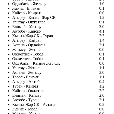
Ордабасы - Жетысу
1:0
Женис - Елимай
0:1
Кайсар - Кайрат
0:0
Атырау - Кызыл-Жар СК
1:2
Улытау - Окжетпес
0:1
Елимай - Улытау
3:0
Актобе - Кайсар
4:1
Кызыл-Жар СК - Туран
2:3
Атырау - Кайрат
1:4
Астана - Ордабасы
2:1
Жетысу - Женис
0:0
Окжетпес - Тобол
0:1
Окжетпес - Тобол
0:1
Ордабасы - Кызыл-Жар СК
0:0
Улытау - Женис
1:1
Астана - Жетысу
3:0
Тобол - Елимай
1:1
Атырау - Актобе
0:4
Туран - Кайрат
1:2
Кайсар - Окжетпес
2:2
Елимай - Кайсар
2:0
Актобе - Туран
2:1
Кызыл-Жар СК - Астана
0:2
Женис - Тобол
0:0
Жетысу - Улытау
0:0