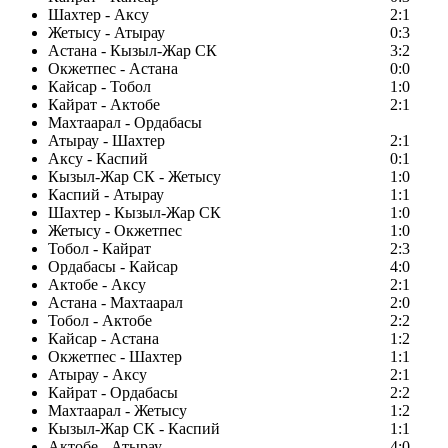
Шахтер - Аксу
2:1
Жетысу - Атырау
0:3
Астана - Кызыл-Жар СК
3:2
Окжетпес - Астана
0:0
Кайсар - Тобол
1:0
Кайрат - Актобе
2:1
Махтаарал - Ордабасы
Атырау - Шахтер
2:1
Аксу - Каспий
0:1
Кызыл-Жар СК - Жетысу
1:0
Каспий - Атырау
1:1
Шахтер - Кызыл-Жар СК
1:0
Жетысу - Окжетпес
1:0
Тобол - Кайрат
2:3
Ордабасы - Кайсар
4:0
Актобе - Аксу
2:1
Астана - Махтаарал
2:0
Тобол - Актобе
2:2
Кайсар - Астана
1:2
Окжетпес - Шахтер
1:1
Атырау - Аксу
2:1
Кайрат - Ордабасы
2:2
Махтаарал - Жетысу
1:2
Кызыл-Жар СК - Каспий
1:1
Актобе - Атырау
4:0