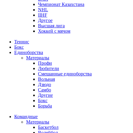
Чемпионат Казахстана
NHL
IIHF
Другое
Высшая лига
Хоккей с мячом
Теннис
Бокс
Единоборства
Материалы
Профи
Любители
Смешанные единоборства
Вольная
Дзюдо
Самбо
Другие
Бокс
Борьба
Командные
Материалы
Баскетбол
Волейбол