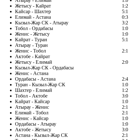
Атырау - Елимай
1:0
Жетысу - Кайрат
1:2
Кайсар - Шахтер
5:1
Елимай - Астана
0:3
Кызыл-Жар СК - Атырау
3:2
Тобол - Ордабасы
1:0
Женис - Жетысу
1:0
Кайрат - Туран
5:1
Атырау - Туран
Женис - Тобол
2:1
Актобе - Кайрат
Жетысу - Елимай
2:0
Кызыл-Жар СК - Ордабасы
Женис - Астана
Ордабасы - Астана
2:4
Туран - Кызыл-Жар СК
1:0
Шахтер - Елимай
1:2
Тобол - Актобе
3:0
Кайрат - Кайсар
1:0
Атырау - Женис
2:1
Елимай - Тобол
2:1
Женис - Кайсар
1:0
Ордабасы - Атырау
1:0
Актобе - Жетысу
3:0
Астана - Кызыл-Жар СК
2:1