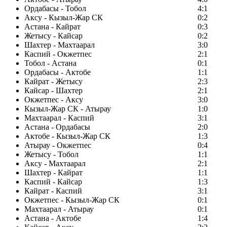
Ордабасы - Тобол
4:1
Аксу - Кызыл-Жар СК
0:2
Астана - Кайрат
0:3
Жетысу - Кайсар
0:2
Шахтер - Махтаарал
3:0
Каспий - Окжетпес
2:1
Тобол - Астана
0:1
Ордабасы - Актобе
1:1
Кайрат - Жетысу
2:3
Кайсар - Шахтер
2:1
Окжетпес - Аксу
3:0
Кызыл-Жар СК - Атырау
1:0
Махтаарал - Каспий
3:1
Астана - Ордабасы
2:0
Актобе - Кызыл-Жар СК
1:3
Атырау - Окжетпес
0:4
Жетысу - Тобол
1:1
Аксу - Махтаарал
2:1
Шахтер - Кайрат
1:1
Каспий - Кайсар
1:3
Кайрат - Каспий
3:1
Окжетпес - Кызыл-Жар СК
0:1
Махтаарал - Атырау
0:1
Астана - Актобе
1:4