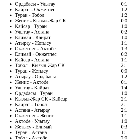
Ордабасы - Улытау
0:1
Кайрат - Окжетпес
1:2
Туран - Тобол
1:2
Женис - Кызыл-Жар СК
0:0
Кайсар - Туран
1:0
Улытау - Астана
0:2
Елимай - Кайрат
1:0
Атырау - Жетысу
1:1
Окжетпес - Актобе
1:3
Елимай - Окжетпес
0:2
Кайсар - Астана
1:1
Тобол - Кызыл-Жар СК
2:1
Туран - Жетысу
0:0
Атырау - Ордабасы
1:2
Женис - Актобе
0:1
Улытау - Кайрат
1:4
Ордабасы - Туран
1:0
Кызыл-Жар СК - Кайсар
2:1
Кайрат - Тобол
2:1
Астана - Атырау
2:1
Окжетпес - Женис
1:1
Актобе - Улытау
1:0
Жетысу - Елимай
0:3
Туран - Астана
1:1
Тобол - Актобе
2:0