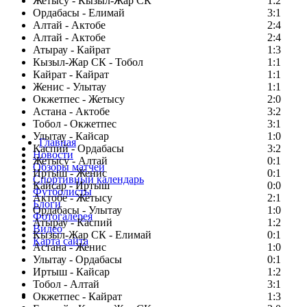
Жетысу - Кызыл-Жар СК
1:2
Ордабасы - Елимай
3:1
Алтай - Актобе
2:4
Алтай - Актобе
2:4
Атырау - Кайрат
1:3
Кызыл-Жар СК - Тобол
1:1
Кайрат - Кайрат
1:1
Женис - Улытау
1:1
Окжетпес - Жетысу
2:0
Астана - Актобе
3:2
Тобол - Окжетпес
3:1
Улытау - Кайсар
1:0
Главная
Каспий - Ордабасы
3:2
Новости
Жетысу - Алтай
0:1
Обзоры матчей
Иртыш - Женис
0:1
Спортивный календарь
Кайсар - Иртыш
0:0
Футболисты
Актобе - Жетысу
2:1
Блоги
Ордабасы - Улытау
1:0
Фотогалерея
Атырау - Каспий
1:2
Видео
Кызыл-Жар СК - Елимай
0:1
Карта сайта
Астана - Женис
1:0
Улытау - Ордабасы
0:1
Иртыш - Кайсар
1:2
Тобол - Алтай
3:1
Есть идея?
Окжетпес - Кайрат
1:3