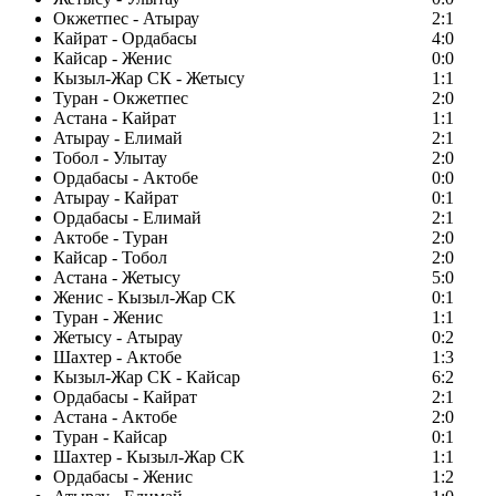
Окжетпес - Атырау
2:1
Кайрат - Ордабасы
4:0
Кайсар - Женис
0:0
Кызыл-Жар СК - Жетысу
1:1
Туран - Окжетпес
2:0
Астана - Кайрат
1:1
Атырау - Елимай
2:1
Тобол - Улытау
2:0
Ордабасы - Актобе
0:0
Атырау - Кайрат
0:1
Ордабасы - Елимай
2:1
Актобе - Туран
2:0
Кайсар - Тобол
2:0
Астана - Жетысу
5:0
Женис - Кызыл-Жар СК
0:1
Туран - Женис
1:1
Жетысу - Атырау
0:2
Шахтер - Актобе
1:3
Кызыл-Жар СК - Кайсар
6:2
Ордабасы - Кайрат
2:1
Астана - Актобе
2:0
Туран - Кайсар
0:1
Шахтер - Кызыл-Жар СК
1:1
Ордабасы - Женис
1:2