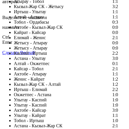
Атырау - Тобол
1:1
авторов.
Кызыл-Жар СК - Жетысу
3:2
Заметили ошибку в тексте?
Иртыш - Улытау
1:1
Алтай - Астана
1:1
Выделите ее мышью и
Тобол - Ордабасы
0:3
нажмите
Актобе - Кызыл-Жар СК
0:0
Кайрат - Кайсар
0:0
Ctrl
Елимай - Женис
2:1
Enter
Жетысу - Атырау
0:0
Жетысу - Атырау
0:0
Сделано Весной
Каспий - Иртыш
2:2
Астана - Улытау
3:0
Алтай - Окжетпес
0:1
Кайсар - Тобол
2:1
Актобе - Атырау
1:1
Женис - Кайрат
1:2
Кызыл-Жар СК - Алтай
1:2
Иртыш - Елимай
2:2
Окжетпес - Астана
1:0
Улытау - Каспий
1:0
Улытау - Каспий
1:0
Актобе - Кайсар
3:0
Улытау - Кайрат
1:1
Тобол - Иртыш
1:0
Астана - Кызыл-Жар СК
2:1