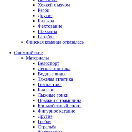
Хоккей с мячом
Регби
Другие
Бильярд
Фехтование
Шахматы
Гандбол
Финская команда отказалась
Олимпийские
Материалы
Велоспорт
Легкая атлетика
Водные виды
Тяжелая атлетика
Гимнастика
Биатлон
Лыжные гонки
Прыжки с трамплина
Конькобежный спорт
Фигурное катание
Другие
Гребля
Стрельба