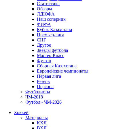
Статистика
Обзоры
ЛДЮФА
Наш соперник
ФИФА
Кубок Казахстана
Премьер-лига
СНГ
Другое
Звезды футбола
Мастер-Класс
Футзал
Сборная Казахстана
Европейские чемпионаты
Первая лига
Резерв
Персона
Футболисты
ЧМ-2018
Футбол - ЧМ-2026
Хоккей
Материалы
КХЛ
ВХЛ