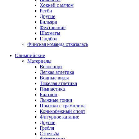
Хоккей с мячом
Регби
Другие
Бильярд
Фехтование
Шахматы
Гандбол
Финская команда отказалась
Олимпийские
Материалы
Велоспорт
Легкая атлетика
Водные виды
Тяжелая атлетика
Гимнастика
Биатлон
Лыжные гонки
Прыжки с трамплина
Конькобежный спорт
Фигурное катание
Другие
Гребля
Стрельба