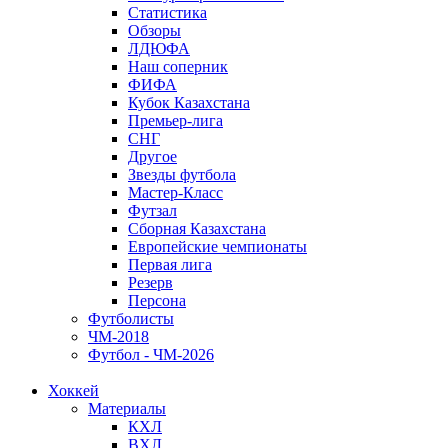
Статистика
Обзоры
ЛДЮФА
Наш соперник
ФИФА
Кубок Казахстана
Премьер-лига
СНГ
Другое
Звезды футбола
Мастер-Класс
Футзал
Сборная Казахстана
Европейские чемпионаты
Первая лига
Резерв
Персона
Футболисты
ЧМ-2018
Футбол - ЧМ-2026
Хоккей
Материалы
КХЛ
ВХЛ