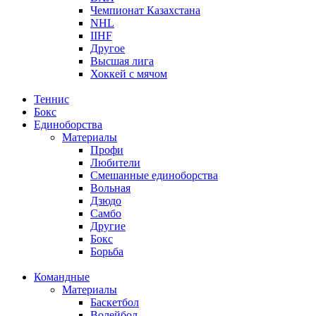
Чемпионат Казахстана
NHL
IIHF
Другое
Высшая лига
Хоккей с мячом
Теннис
Бокс
Единоборства
Материалы
Профи
Любители
Смешанные единоборства
Вольная
Дзюдо
Самбо
Другие
Бокс
Борьба
Командные
Материалы
Баскетбол
Волейбол