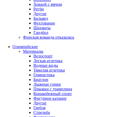
Хоккей с мячом
Регби
Другие
Бильярд
Фехтование
Шахматы
Гандбол
Финская команда отказалась
Олимпийские
Материалы
Велоспорт
Легкая атлетика
Водные виды
Тяжелая атлетика
Гимнастика
Биатлон
Лыжные гонки
Прыжки с трамплина
Конькобежный спорт
Фигурное катание
Другие
Гребля
Стрельба