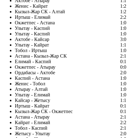
Актобе - Атырау
1:1
Женис - Кайрат
1:2
Кызыл-Жар СК - Алтай
1:2
Иртыш - Елимай
2:2
Окжетпес - Астана
1:0
Улытау - Каспий
1:0
Улытау - Каспий
1:0
Актобе - Кайсар
3:0
Улытау - Кайрат
1:1
Тобол - Иртыш
1:0
Астана - Кызыл-Жар СК
2:1
Елимай - Каспий
0:1
Окжетпес - Атырау
0:0
Ордабасы - Актобе
2:0
Каспий - Астана
1:0
Женис - Тобол
1:0
Атырау - Алтай
1:0
Улытау - Елимай
1:0
Кайсар - Жетысу
1:1
Иртыш - Кайрат
0:1
Кызыл-Жар СК - Окжетпес
0:1
Астана - Атырау
2:1
Кайрат - Елимай
2:2
Тобол - Каспий
2:1
Жетысу - Улытау
2:0