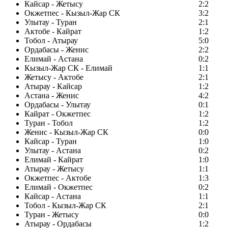
Кайсар - Жетысу
2:2
Окжетпес - Кызыл-Жар СК
3:2
Улытау - Туран
2:1
Актобе - Кайрат
1:2
Тобол - Атырау
5:0
Ордабасы - Женис
2:2
Елимай - Астана
0:2
Кызыл-Жар СК - Елимай
1:1
Жетысу - Актобе
2:1
Атырау - Кайсар
1:2
Астана - Женис
4:2
Ордабасы - Улытау
0:1
Кайрат - Окжетпес
1:2
Туран - Тобол
1:2
Женис - Кызыл-Жар СК
0:0
Кайсар - Туран
1:0
Улытау - Астана
0:2
Елимай - Кайрат
1:0
Атырау - Жетысу
1:1
Окжетпес - Актобе
1:3
Елимай - Окжетпес
0:2
Кайсар - Астана
1:1
Тобол - Кызыл-Жар СК
2:1
Туран - Жетысу
0:0
Атырау - Ордабасы
1:2