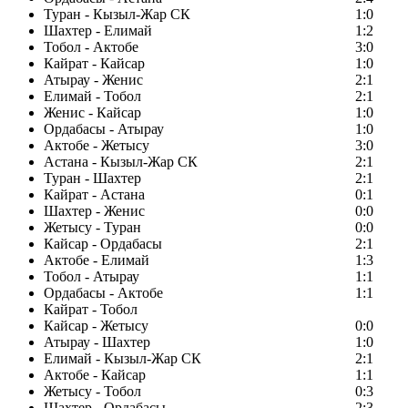
Туран - Кызыл-Жар СК
1:0
Шахтер - Елимай
1:2
Тобол - Актобе
3:0
Кайрат - Кайсар
1:0
Атырау - Женис
2:1
Елимай - Тобол
2:1
Женис - Кайсар
1:0
Ордабасы - Атырау
1:0
Актобе - Жетысу
3:0
Астана - Кызыл-Жар СК
2:1
Туран - Шахтер
2:1
Кайрат - Астана
0:1
Шахтер - Женис
0:0
Жетысу - Туран
0:0
Кайсар - Ордабасы
2:1
Актобе - Елимай
1:3
Тобол - Атырау
1:1
Ордабасы - Актобе
1:1
Кайрат - Тобол
Кайсар - Жетысу
0:0
Атырау - Шахтер
1:0
Елимай - Кызыл-Жар СК
2:1
Актобе - Кайсар
1:1
Жетысу - Тобол
0:3
Шахтер - Ордабасы
2:3