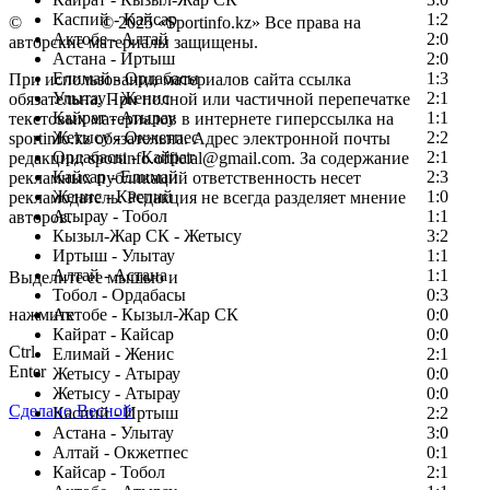
Каспий - Кайсар
1:2
©
Copyright
© 2025 «Sportinfo.kz» Все права на
Актобе - Алтай
2:0
авторские материалы защищены.
Астана - Иртыш
2:0
Елимай - Ордабасы
1:3
При использовании материалов сайта ссылка
Улытау - Женис
2:1
обязательна. При полной или частичной перепечатке
Кайрат - Атырау
1:1
текстовых материалов в интернете гиперссылка на
Жетысу - Окжетпес
2:2
sportinfo.kz обязательна. Адрес электронной почты
Ордабасы - Кайрат
2:1
редакции: sportinfo.official@gmail.com. За содержание
Кайсар - Елимай
2:3
рекламных публикаций ответственность несет
Женис - Каспий
1:0
рекламодатель. Редакция не всегда разделяет мнение
Атырау - Тобол
1:1
авторов.
Кызыл-Жар СК - Жетысу
3:2
Заметили ошибку в тексте?
Иртыш - Улытау
1:1
Алтай - Астана
1:1
Выделите ее мышью и
Тобол - Ордабасы
0:3
нажмите
Актобе - Кызыл-Жар СК
0:0
Кайрат - Кайсар
0:0
Ctrl
Елимай - Женис
2:1
Enter
Жетысу - Атырау
0:0
Жетысу - Атырау
0:0
Сделано Весной
Каспий - Иртыш
2:2
Астана - Улытау
3:0
Алтай - Окжетпес
0:1
Кайсар - Тобол
2:1