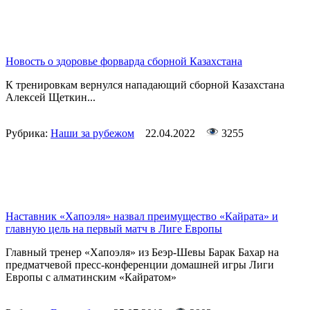
Новость о здоровье форварда сборной Казахстана
К тренировкам вернулся нападающий сборной Казахстана
Алексей Щеткин...
Рубрика:
Наши за рубежом
22.04.2022
3255
Наставник «Хапоэля» назвал преимущество «Кайрата» и
главную цель на первый матч в Лиге Европы
Главный тренер «Хапоэля» из Беэр-Шевы Барак Бахар на
предматчевой пресс-конференции домашней игры Лиги
Европы с алматинским «Кайратом»