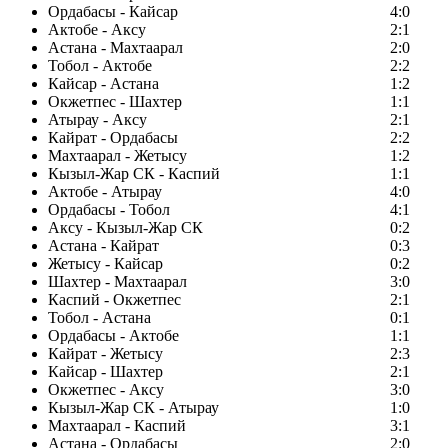
Ордабасы - Кайсар
4:0
Актобе - Аксу
2:1
Астана - Махтаарал
2:0
Тобол - Актобе
2:2
Кайсар - Астана
1:2
Окжетпес - Шахтер
1:1
Атырау - Аксу
2:1
Кайрат - Ордабасы
2:2
Махтаарал - Жетысу
1:2
Кызыл-Жар СК - Каспий
1:1
Актобе - Атырау
4:0
Ордабасы - Тобол
4:1
Аксу - Кызыл-Жар СК
0:2
Астана - Кайрат
0:3
Жетысу - Кайсар
0:2
Шахтер - Махтаарал
3:0
Каспий - Окжетпес
2:1
Тобол - Астана
0:1
Ордабасы - Актобе
1:1
Кайрат - Жетысу
2:3
Кайсар - Шахтер
2:1
Окжетпес - Аксу
3:0
Кызыл-Жар СК - Атырау
1:0
Махтаарал - Каспий
3:1
Астана - Ордабасы
2:0