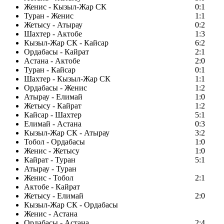
Женис - Кызыл-Жар СК
0:1
Туран - Женис
1:1
Жетысу - Атырау
0:2
Шахтер - Актобе
1:3
Кызыл-Жар СК - Кайсар
6:2
Ордабасы - Кайрат
2:1
Астана - Актобе
2:0
Туран - Кайсар
0:1
Шахтер - Кызыл-Жар СК
1:1
Ордабасы - Женис
1:2
Атырау - Елимай
1:0
Жетысу - Кайрат
1:2
Кайсар - Шахтер
5:1
Елимай - Астана
0:3
Кызыл-Жар СК - Атырау
3:2
Тобол - Ордабасы
1:0
Женис - Жетысу
1:0
Кайрат - Туран
5:1
Атырау - Туран
Женис - Тобол
2:1
Актобе - Кайрат
Жетысу - Елимай
2:0
Кызыл-Жар СК - Ордабасы
Женис - Астана
Ордабасы - Астана
2:4