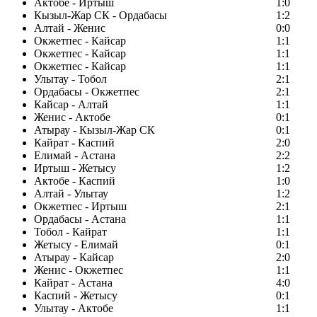
Актобе - Иртыш
1:0
Кызыл-Жар СК - Ордабасы
1:2
Алтай - Женис
0:0
Окжетпес - Кайсар
1:1
Окжетпес - Кайсар
1:1
Окжетпес - Кайсар
1:1
Улытау - Тобол
2:1
Ордабасы - Окжетпес
2:1
Кайсар - Алтай
1:1
Женис - Актобе
0:1
Атырау - Кызыл-Жар СК
0:1
Кайрат - Каспий
2:0
Елимай - Астана
2:2
Иртыш - Жетысу
1:2
Актобе - Каспий
1:0
Алтай - Улытау
1:2
Окжетпес - Иртыш
2:1
Ордабасы - Астана
1:1
Тобол - Кайрат
1:1
Жетысу - Елимай
0:1
Атырау - Кайсар
2:0
Женис - Окжетпес
1:1
Кайрат - Астана
4:0
Каспий - Жетысу
0:1
Улытау - Актобе
1:1