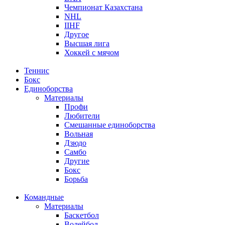
Чемпионат Казахстана
NHL
IIHF
Другое
Высшая лига
Хоккей с мячом
Теннис
Бокс
Единоборства
Материалы
Профи
Любители
Смешанные единоборства
Вольная
Дзюдо
Самбо
Другие
Бокс
Борьба
Командные
Материалы
Баскетбол
Волейбол