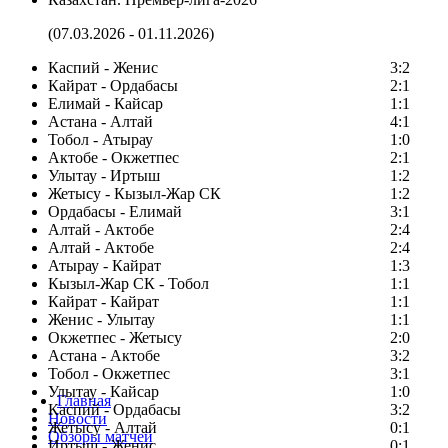
(07.03.2026 - 01.11.2026)
Каспий - Женис
3:2
Кайрат - Ордабасы
2:1
Елимай - Кайсар
1:1
Астана - Алтай
4:1
Тобол - Атырау
1:0
Актобе - Окжетпес
2:1
Улытау - Иртыш
1:2
Жетысу - Кызыл-Жар СК
1:2
Ордабасы - Елимай
3:1
Алтай - Актобе
2:4
Алтай - Актобе
2:4
Атырау - Кайрат
1:3
Кызыл-Жар СК - Тобол
1:1
Кайрат - Кайрат
1:1
Женис - Улытау
1:1
Окжетпес - Жетысу
2:0
Астана - Актобе
3:2
Тобол - Окжетпес
3:1
Улытау - Кайсар
1:0
Главная
Каспий - Ордабасы
3:2
Новости
Жетысу - Алтай
0:1
Обзоры матчей
Иртыш - Женис
0:1