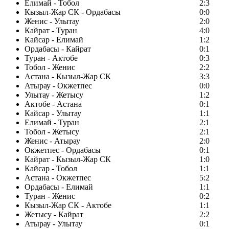
Елимай - Тобол
2:3
Кызыл-Жар СК - Ордабасы
0:0
Женис - Улытау
2:0
Кайрат - Туран
4:0
Кайсар - Елимай
1:2
Ордабасы - Кайрат
0:1
Туран - Актобе
0:3
Тобол - Женис
2:2
Астана - Кызыл-Жар СК
3:3
Атырау - Окжетпес
0:0
Улытау - Жетысу
1:2
Актобе - Астана
0:1
Кайсар - Улытау
1:1
Елимай - Туран
2:1
Тобол - Жетысу
2:1
Женис - Атырау
2:0
Окжетпес - Ордабасы
0:1
Кайрат - Кызыл-Жар СК
1:0
Кайсар - Тобол
1:1
Астана - Окжетпес
5:2
Ордабасы - Елимай
1:1
Туран - Женис
0:2
Кызыл-Жар СК - Актобе
1:1
Жетысу - Кайрат
2:2
Атырау - Улытау
0:1