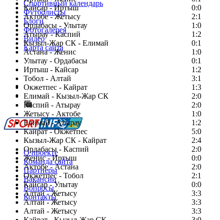
Спортивный календарь
Кайсар - Иртыш
0:0
Футболисты
Актобе - Жетысу
2:1
Блоги
Ордабасы - Улытау
1:0
Фотогалерея
Атырау - Каспий
1:2
Видео
Кызыл-Жар СК - Елимай
0:1
Карта сайта
Астана - Женис
1:0
Улытау - Ордабасы
0:1
Иртыш - Кайсар
1:2
Тобол - Алтай
3:1
Есть идея?
Окжетпес - Кайрат
1:3
Сообщить о мероприятии
Елимай - Кызыл-Жар СК
2:0
Каспий - Атырау
Перейти на старый сайт
2:0
Жетысу - Актобе
1:0
Елимай - Атырау
1:2
Кайрат - Окжетпес
5:0
Кызыл-Жар СК - Кайрат
2:4
Ордабасы - Каспий
2:0
О проекте
Женис - Иртыш
0:0
Команда сайта
Актобе - Астана
2:0
Партнеры
Окжетпес - Тобол
2:1
Вакансии
Кайсар - Улытау
0:0
Вопросы
Алтай - Жетысу
3:3
Контакты
Алтай - Жетысу
3:3
Алтай - Жетысу
3:3
Кайрат - Кызыл-Жар СК
3:0