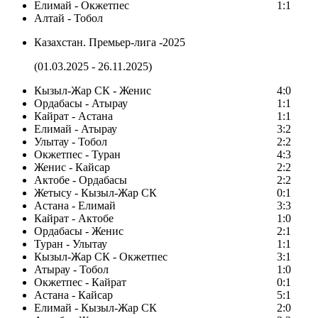
Елимай - Окжетпес
1:1
Алтай - Тобол
Казахстан. Премьер-лига -2025
(01.03.2025 - 26.11.2025)
Кызыл-Жар СК - Женис
4:0
Ордабасы - Атырау
1:1
Кайрат - Астана
1:1
Елимай - Атырау
3:2
Улытау - Тобол
2:2
Окжетпес - Туран
4:3
Женис - Кайсар
2:2
Актобе - Ордабасы
2:2
Жетысу - Кызыл-Жар СК
0:1
Астана - Елимай
3:3
Кайрат - Актобе
1:0
Ордабасы - Женис
2:1
Туран - Улытау
1:1
Кызыл-Жар СК - Окжетпес
3:1
Атырау - Тобол
1:0
Окжетпес - Кайрат
0:1
Астана - Кайсар
5:1
Елимай - Кызыл-Жар СК
2:0