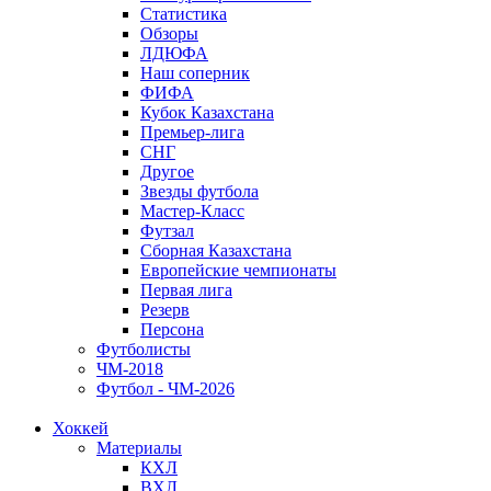
Статистика
Обзоры
ЛДЮФА
Наш соперник
ФИФА
Кубок Казахстана
Премьер-лига
СНГ
Другое
Звезды футбола
Мастер-Класс
Футзал
Сборная Казахстана
Европейские чемпионаты
Первая лига
Резерв
Персона
Футболисты
ЧМ-2018
Футбол - ЧМ-2026
Хоккей
Материалы
КХЛ
ВХЛ