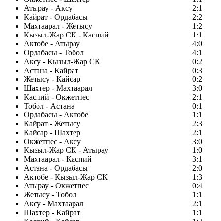
Атырау - Аксу
2:1
Кайрат - Ордабасы
2:2
Махтаарал - Жетысу
1:2
Кызыл-Жар СК - Каспий
1:1
Актобе - Атырау
4:0
Ордабасы - Тобол
4:1
Аксу - Кызыл-Жар СК
0:2
Астана - Кайрат
0:3
Жетысу - Кайсар
0:2
Шахтер - Махтаарал
3:0
Каспий - Окжетпес
2:1
Тобол - Астана
0:1
Ордабасы - Актобе
1:1
Кайрат - Жетысу
2:3
Кайсар - Шахтер
2:1
Окжетпес - Аксу
3:0
Кызыл-Жар СК - Атырау
1:0
Махтаарал - Каспий
3:1
Астана - Ордабасы
2:0
Актобе - Кызыл-Жар СК
1:3
Атырау - Окжетпес
0:4
Жетысу - Тобол
1:1
Аксу - Махтаарал
2:1
Шахтер - Кайрат
1:1