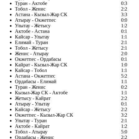
Туран - Актобе
0:3
Тобол - Женис
2:2
Астана - Кызыл-Жар СК
3:3
Атырау - Окжетпес
0:0
Улытау - Жетысу
1:2
Актобе - Астана
0:1
Кайсар - Улытау
1:1
Елимай - Туран
2:1
Тобол - Жетысу
2:1
Женис - Атырау
2:0
Окжетпес - Ордабасы
0:1
Кайрат - Кызыл-Жар СК
1:0
Кайсар - Тобол
1:1
Астана - Окжетпес
5:2
Ордабасы - Елимай
1:1
Туран - Женис
0:2
Кызыл-Жар СК - Актобе
1:1
Жетысу - Кайрат
2:2
Атырау - Улытау
0:1
Кайсар - Жетысу
2:2
Окжетпес - Кызыл-Жар СК
3:2
Улытау - Туран
2:1
Актобе - Кайрат
1:2
Тобол - Атырау
5:0
Ордабасы - Женис
2:2