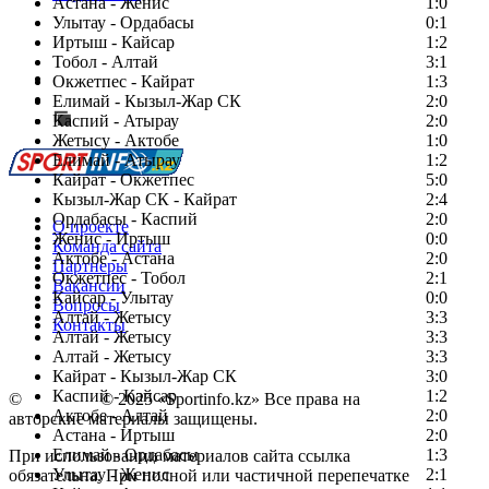
Астана - Женис
1:0
Улытау - Ордабасы
0:1
Иртыш - Кайсар
1:2
Тобол - Алтай
3:1
Есть идея?
Окжетпес - Кайрат
1:3
Сообщить о мероприятии
Елимай - Кызыл-Жар СК
2:0
Каспий - Атырау
Перейти на старый сайт
2:0
Жетысу - Актобе
1:0
Елимай - Атырау
1:2
Кайрат - Окжетпес
5:0
Кызыл-Жар СК - Кайрат
2:4
Ордабасы - Каспий
2:0
О проекте
Женис - Иртыш
0:0
Команда сайта
Актобе - Астана
2:0
Партнеры
Окжетпес - Тобол
2:1
Вакансии
Кайсар - Улытау
0:0
Вопросы
Алтай - Жетысу
3:3
Контакты
Алтай - Жетысу
3:3
Алтай - Жетысу
3:3
Кайрат - Кызыл-Жар СК
3:0
Каспий - Кайсар
1:2
©
Copyright
© 2025 «Sportinfo.kz» Все права на
Актобе - Алтай
2:0
авторские материалы защищены.
Астана - Иртыш
2:0
Елимай - Ордабасы
1:3
При использовании материалов сайта ссылка
Улытау - Женис
2:1
обязательна. При полной или частичной перепечатке