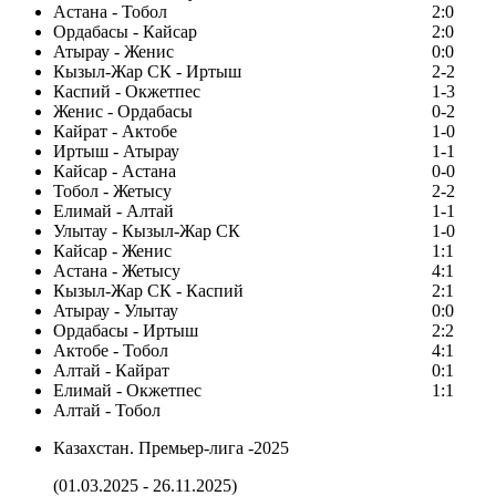
Астана - Тобол
2:0
Ордабасы - Кайсар
2:0
Атырау - Женис
0:0
Кызыл-Жар СК - Иртыш
2-2
Каспий - Окжетпес
1-3
Женис - Ордабасы
0-2
Кайрат - Актобе
1-0
Иртыш - Атырау
1-1
Кайсар - Астана
0-0
Тобол - Жетысу
2-2
Елимай - Алтай
1-1
Улытау - Кызыл-Жар СК
1-0
Кайсар - Женис
1:1
Астана - Жетысу
4:1
Кызыл-Жар СК - Каспий
2:1
Атырау - Улытау
0:0
Ордабасы - Иртыш
2:2
Актобе - Тобол
4:1
Алтай - Кайрат
0:1
Елимай - Окжетпес
1:1
Алтай - Тобол
Казахстан. Премьер-лига -2025
(01.03.2025 - 26.11.2025)