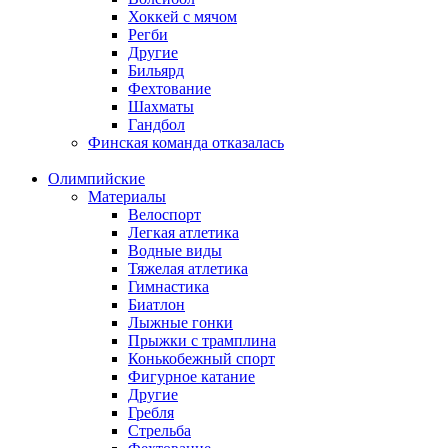
Хоккей с мячом
Регби
Другие
Бильярд
Фехтование
Шахматы
Гандбол
Финская команда отказалась
Олимпийские
Материалы
Велоспорт
Легкая атлетика
Водные виды
Тяжелая атлетика
Гимнастика
Биатлон
Лыжные гонки
Прыжки с трамплина
Конькобежный спорт
Фигурное катание
Другие
Гребля
Стрельба