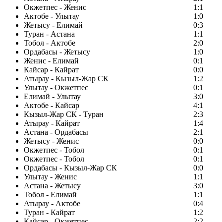
Окжетпес - Женис
1:1
Актобе - Улытау
1:0
Жетысу - Елимай
0:3
Туран - Астана
1:1
Тобол - Актобе
2:0
Ордабасы - Жетысу
1:0
Женис - Елимай
0:1
Кайсар - Кайрат
0:0
Атырау - Кызыл-Жар СК
1:2
Улытау - Окжетпес
0:1
Елимай - Улытау
3:0
Актобе - Кайсар
4:1
Кызыл-Жар СК - Туран
2:3
Атырау - Кайрат
1:4
Астана - Ордабасы
2:1
Жетысу - Женис
0:0
Окжетпес - Тобол
0:1
Окжетпес - Тобол
0:1
Ордабасы - Кызыл-Жар СК
0:0
Улытау - Женис
1:1
Астана - Жетысу
3:0
Тобол - Елимай
1:1
Атырау - Актобе
0:4
Туран - Кайрат
1:2
Кайсар - Окжетпес
2:2