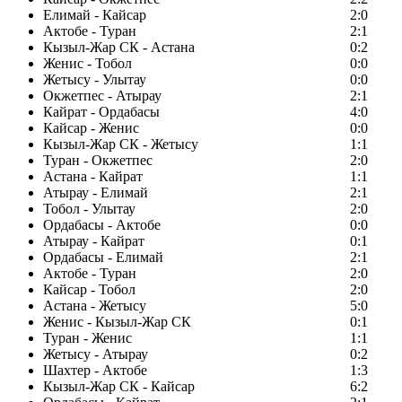
Елимай - Кайсар
2:0
Актобе - Туран
2:1
Кызыл-Жар СК - Астана
0:2
Женис - Тобол
0:0
Жетысу - Улытау
0:0
Окжетпес - Атырау
2:1
Кайрат - Ордабасы
4:0
Кайсар - Женис
0:0
Кызыл-Жар СК - Жетысу
1:1
Туран - Окжетпес
2:0
Астана - Кайрат
1:1
Атырау - Елимай
2:1
Тобол - Улытау
2:0
Ордабасы - Актобе
0:0
Атырау - Кайрат
0:1
Ордабасы - Елимай
2:1
Актобе - Туран
2:0
Кайсар - Тобол
2:0
Астана - Жетысу
5:0
Женис - Кызыл-Жар СК
0:1
Туран - Женис
1:1
Жетысу - Атырау
0:2
Шахтер - Актобе
1:3
Кызыл-Жар СК - Кайсар
6:2