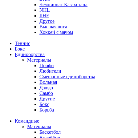
Чемпионат Казахстана
NHL
IIHF
Другое
Высшая лига
Хоккей с мячом
Теннис
Бокс
Единоборства
Материалы
Профи
Любители
Смешанные единоборства
Вольная
Дзюдо
Самбо
Другие
Бокс
Борьба
Командные
Материалы
Баскетбол
Волейбол