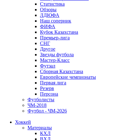
Статистика
Обзоры
ЛДЮФА
Наш соперник
ФИФА
Кубок Казахстана
Премьер-лига
СНГ
Другое
Звезды футбола
Мастер-Класс
Футзал
Сборная Казахстана
Европейские чемпионаты
Первая лига
Резерв
Персона
Футболисты
ЧМ-2018
Футбол - ЧМ-2026
Хоккей
Материалы
КХЛ
ВХЛ