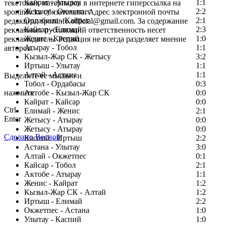
Кайрат - Атырау
1:1
текстовых материалов в интернете гиперссылка на
Жетысу - Окжетпес
2:2
sportinfo.kz обязательна. Адрес электронной почты
Ордабасы - Кайрат
2:1
редакции: sportinfo.official@gmail.com. За содержание
Кайсар - Елимай
2:3
рекламных публикаций ответственность несет
Женис - Каспий
1:0
рекламодатель. Редакция не всегда разделяет мнение
Атырау - Тобол
1:1
авторов.
Кызыл-Жар СК - Жетысу
3:2
Заметили ошибку в тексте?
Иртыш - Улытау
1:1
Алтай - Астана
1:1
Выделите ее мышью и
Тобол - Ордабасы
0:3
нажмите
Актобе - Кызыл-Жар СК
0:0
Кайрат - Кайсар
0:0
Ctrl
Елимай - Женис
2:1
Enter
Жетысу - Атырау
0:0
Жетысу - Атырау
0:0
Сделано Весной
Каспий - Иртыш
2:2
Астана - Улытау
3:0
Алтай - Окжетпес
0:1
Кайсар - Тобол
2:1
Актобе - Атырау
1:1
Женис - Кайрат
1:2
Кызыл-Жар СК - Алтай
1:2
Иртыш - Елимай
2:2
Окжетпес - Астана
1:0
Улытау - Каспий
1:0