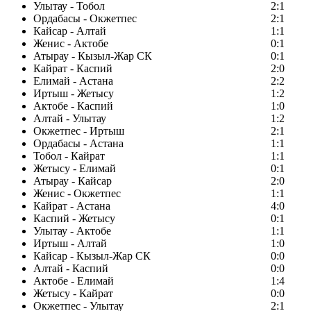
Улытау - Тобол
2:1
Ордабасы - Окжетпес
2:1
Кайсар - Алтай
1:1
Женис - Актобе
0:1
Атырау - Кызыл-Жар СК
0:1
Кайрат - Каспий
2:0
Елимай - Астана
2:2
Иртыш - Жетысу
1:2
Актобе - Каспий
1:0
Алтай - Улытау
1:2
Окжетпес - Иртыш
2:1
Ордабасы - Астана
1:1
Тобол - Кайрат
1:1
Жетысу - Елимай
0:1
Атырау - Кайсар
2:0
Женис - Окжетпес
1:1
Кайрат - Астана
4:0
Каспий - Жетысу
0:1
Улытау - Актобе
1:1
Иртыш - Алтай
1:0
Кайсар - Кызыл-Жар СК
0:0
Алтай - Каспий
0:0
Актобе - Елимай
1:4
Жетысу - Кайрат
0:0
Окжетпес - Улытау
2:1