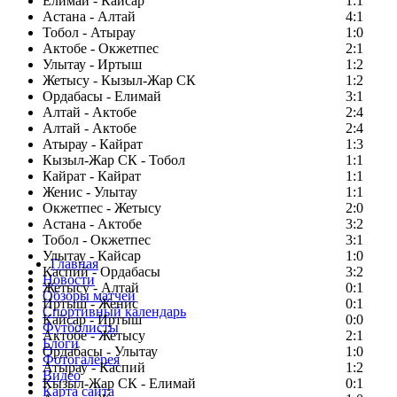
Елимай - Кайсар
1:1
Астана - Алтай
4:1
Тобол - Атырау
1:0
Актобе - Окжетпес
2:1
Улытау - Иртыш
1:2
Жетысу - Кызыл-Жар СК
1:2
Ордабасы - Елимай
3:1
Алтай - Актобе
2:4
Алтай - Актобе
2:4
Атырау - Кайрат
1:3
Кызыл-Жар СК - Тобол
1:1
Кайрат - Кайрат
1:1
Женис - Улытау
1:1
Окжетпес - Жетысу
2:0
Астана - Актобе
3:2
Тобол - Окжетпес
3:1
Улытау - Кайсар
1:0
Главная
Каспий - Ордабасы
3:2
Новости
Жетысу - Алтай
0:1
Обзоры матчей
Иртыш - Женис
0:1
Спортивный календарь
Кайсар - Иртыш
0:0
Футболисты
Актобе - Жетысу
2:1
Блоги
Ордабасы - Улытау
1:0
Фотогалерея
Атырау - Каспий
1:2
Видео
Кызыл-Жар СК - Елимай
0:1
Карта сайта