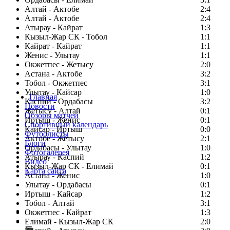
Алтай - Актобе
2:4
Алтай - Актобе
2:4
Атырау - Кайрат
1:3
Кызыл-Жар СК - Тобол
1:1
Кайрат - Кайрат
1:1
Женис - Улытау
1:1
Окжетпес - Жетысу
2:0
Астана - Актобе
3:2
Тобол - Окжетпес
3:1
Улытау - Кайсар
1:0
Главная
Каспий - Ордабасы
3:2
Новости
Жетысу - Алтай
0:1
Обзоры матчей
Иртыш - Женис
0:1
Спортивный календарь
Кайсар - Иртыш
0:0
Футболисты
Актобе - Жетысу
2:1
Блоги
Ордабасы - Улытау
1:0
Фотогалерея
Атырау - Каспий
1:2
Видео
Кызыл-Жар СК - Елимай
0:1
Карта сайта
Астана - Женис
1:0
Улытау - Ордабасы
0:1
Иртыш - Кайсар
1:2
Тобол - Алтай
3:1
Есть идея?
Окжетпес - Кайрат
1:3
Сообщить о мероприятии
Елимай - Кызыл-Жар СК
2:0