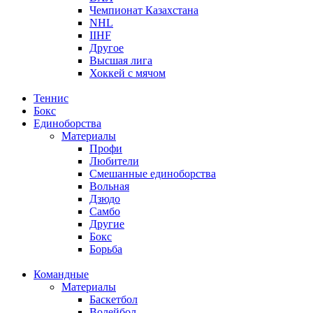
Чемпионат Казахстана
NHL
IIHF
Другое
Высшая лига
Хоккей с мячом
Теннис
Бокс
Единоборства
Материалы
Профи
Любители
Смешанные единоборства
Вольная
Дзюдо
Самбо
Другие
Бокс
Борьба
Командные
Материалы
Баскетбол
Волейбол