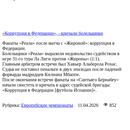
«Коррупция в Федерации», - кричали болельщики
Фанаты «Реала» после матча с «Жироной»: коррупция в
Федерации.
Болельщики «Реала» выразили недовольство судейством в
игре 31-го тура Ла Лиги против «Жироны» (1:1).
Главным арбитром встречи был Хавьер Альберола Рохас.
Судья не поставил пенальти в двух эпизодах после падений
форварда мадридцев Килиана Мбаппе.
После окончания встречи фанаты на «Сантьяго Бернабеу»
начали свистеть и кричать в адрес судейской бригады:
«Коррупция в Федерации [футбола Испании]».
Рубрика:
Европейские чемпионаты
11.04.2026
852