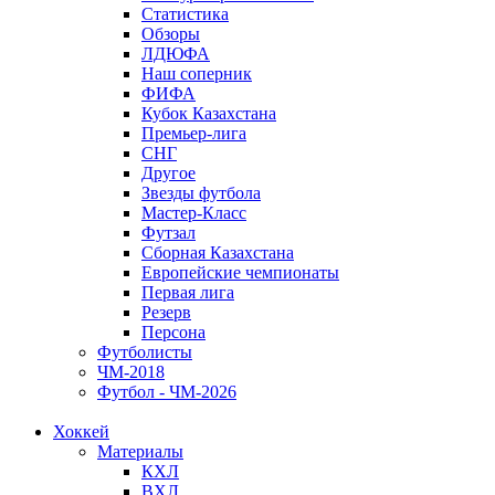
Статистика
Обзоры
ЛДЮФА
Наш соперник
ФИФА
Кубок Казахстана
Премьер-лига
СНГ
Другое
Звезды футбола
Мастер-Класс
Футзал
Сборная Казахстана
Европейские чемпионаты
Первая лига
Резерв
Персона
Футболисты
ЧМ-2018
Футбол - ЧМ-2026
Хоккей
Материалы
КХЛ
ВХЛ