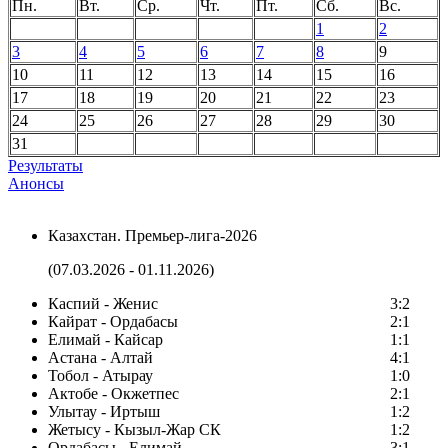
Пн.
Вт.
Ср.
Чт.
Пт.
Сб.
Вс.
1
2
3
4
5
6
7
8
9
10
11
12
13
14
15
16
17
18
19
20
21
22
23
24
25
26
27
28
29
30
31
Результаты
Анонсы
Казахстан. Премьер-лига-2026
(07.03.2026 - 01.11.2026)
Каспий - Женис
3:2
Кайрат - Ордабасы
2:1
Елимай - Кайсар
1:1
Астана - Алтай
4:1
Тобол - Атырау
1:0
Актобе - Окжетпес
2:1
Улытау - Иртыш
1:2
Жетысу - Кызыл-Жар СК
1:2
Ордабасы - Елимай
3:1