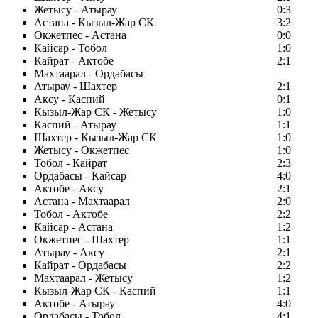
Жетысу - Атырау
0:3
Астана - Кызыл-Жар СК
3:2
Окжетпес - Астана
0:0
Кайсар - Тобол
1:0
Кайрат - Актобе
2:1
Махтаарал - Ордабасы
Атырау - Шахтер
2:1
Аксу - Каспий
0:1
Кызыл-Жар СК - Жетысу
1:0
Каспий - Атырау
1:1
Шахтер - Кызыл-Жар СК
1:0
Жетысу - Окжетпес
1:0
Тобол - Кайрат
2:3
Ордабасы - Кайсар
4:0
Актобе - Аксу
2:1
Астана - Махтаарал
2:0
Тобол - Актобе
2:2
Кайсар - Астана
1:2
Окжетпес - Шахтер
1:1
Атырау - Аксу
2:1
Кайрат - Ордабасы
2:2
Махтаарал - Жетысу
1:2
Кызыл-Жар СК - Каспий
1:1
Актобе - Атырау
4:0
Ордабасы - Тобол
4:1