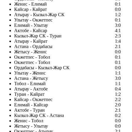
Женис - Елимай
0:1
Кайсар - Кайрат
0:0
Атырау - Кызыл-Жар СК
1:2
Улытау - Окжетпес
0:1
Елимай - Улытау
3:0
Актобе - Кайсар
4:1
Кызыл-Жар СК - Туран
2:3
Атырау - Кайрат
1:4
Астана - Ордабасы
2:1
Жетысу - Женис
0:0
Окжетпес - Тобол
0:1
Окжетпес - Тобол
0:1
Ордабасы - Кызыл-Жар СК
0:0
Улытау - Женис
1:1
Астана - Жетысу
3:0
Тобол - Елимай
1:1
Атырау - Актобе
0:4
Туран - Кайрат
1:2
Кайсар - Окжетпес
2:2
Елимай - Кайсар
2:0
Актобе - Туран
2:1
Кызыл-Жар СК - Астана
0:2
Женис - Тобол
0:0
Жетысу - Улытау
0:0
Окжетпес - Атырау
2:1