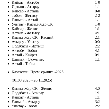
Кайрат - Актобе
1-0
Иртыш - Атырау
1-1
Кайсар - Астана
0-0
Тобол - Жетысу
2-2
Елимай - Алтай
1-1
Улытау - Кызыл-Жар СК
1-0
Кайсар - Женис
1:1
Астана - Жетысу
4:1
Кызыл-Жар СК - Каспий
2:1
Атырау - Улытау
0:0
Ордабасы - Иртыш
2:2
Актобе - Тобол
4:1
Алтай - Кайрат
0:1
Елимай - Окжетпес
1:1
Алтай - Тобол
Казахстан. Премьер-лига -2025
(01.03.2025 - 26.11.2025)
Кызыл-Жар СК - Женис
4:0
Ордабасы - Атырау
1:1
Кайрат - Астана
1:1
Елимай - Атырау
3:2
Улытау - Тобол
2:2