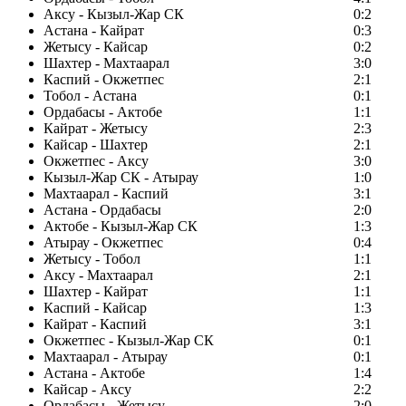
Аксу - Кызыл-Жар СК
0:2
Астана - Кайрат
0:3
Жетысу - Кайсар
0:2
Шахтер - Махтаарал
3:0
Каспий - Окжетпес
2:1
Тобол - Астана
0:1
Ордабасы - Актобе
1:1
Кайрат - Жетысу
2:3
Кайсар - Шахтер
2:1
Окжетпес - Аксу
3:0
Кызыл-Жар СК - Атырау
1:0
Махтаарал - Каспий
3:1
Астана - Ордабасы
2:0
Актобе - Кызыл-Жар СК
1:3
Атырау - Окжетпес
0:4
Жетысу - Тобол
1:1
Аксу - Махтаарал
2:1
Шахтер - Кайрат
1:1
Каспий - Кайсар
1:3
Кайрат - Каспий
3:1
Окжетпес - Кызыл-Жар СК
0:1
Махтаарал - Атырау
0:1
Астана - Актобе
1:4
Кайсар - Аксу
2:2
Ордабасы - Жетысу
2:0