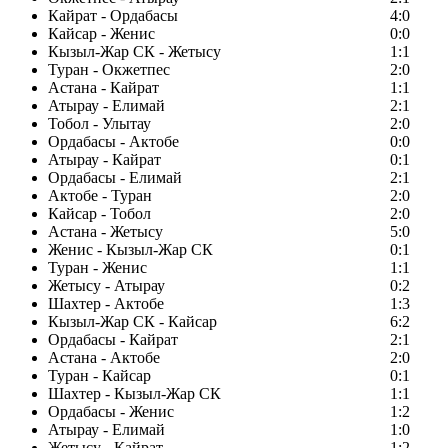
Кайрат - Ордабасы
4:0
Кайсар - Женис
0:0
Кызыл-Жар СК - Жетысу
1:1
Туран - Окжетпес
2:0
Астана - Кайрат
1:1
Атырау - Елимай
2:1
Тобол - Улытау
2:0
Ордабасы - Актобе
0:0
Атырау - Кайрат
0:1
Ордабасы - Елимай
2:1
Актобе - Туран
2:0
Кайсар - Тобол
2:0
Астана - Жетысу
5:0
Женис - Кызыл-Жар СК
0:1
Туран - Женис
1:1
Жетысу - Атырау
0:2
Шахтер - Актобе
1:3
Кызыл-Жар СК - Кайсар
6:2
Ордабасы - Кайрат
2:1
Астана - Актобе
2:0
Туран - Кайсар
0:1
Шахтер - Кызыл-Жар СК
1:1
Ордабасы - Женис
1:2
Атырау - Елимай
1:0
Жетысу - Кайрат
1:2