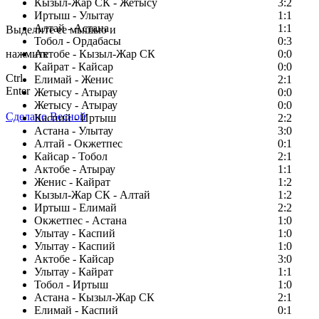
Кызыл-Жар СК - Жетысу
3:2
Заметили ошибку в тексте?
Иртыш - Улытау
1:1
Алтай - Астана
1:1
Выделите ее мышью и
Тобол - Ордабасы
0:3
нажмите
Актобе - Кызыл-Жар СК
0:0
Кайрат - Кайсар
0:0
Ctrl
Елимай - Женис
2:1
Enter
Жетысу - Атырау
0:0
Жетысу - Атырау
0:0
Сделано Весной
Каспий - Иртыш
2:2
Астана - Улытау
3:0
Алтай - Окжетпес
0:1
Кайсар - Тобол
2:1
Актобе - Атырау
1:1
Женис - Кайрат
1:2
Кызыл-Жар СК - Алтай
1:2
Иртыш - Елимай
2:2
Окжетпес - Астана
1:0
Улытау - Каспий
1:0
Улытау - Каспий
1:0
Актобе - Кайсар
3:0
Улытау - Кайрат
1:1
Тобол - Иртыш
1:0
Астана - Кызыл-Жар СК
2:1
Елимай - Каспий
0:1