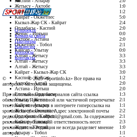
Каспий - Атырау
Перейти на старый сайт
2:0
Жетысу - Актобе
1:0
Елимай - Атырау
1:2
Кайрат - Окжетпес
5:0
Кызыл-Жар СК - Кайрат
2:4
Ордабасы - Каспий
2:0
О проекте
Женис - Иртыш
0:0
Команда сайта
Актобе - Астана
2:0
Партнеры
Окжетпес - Тобол
2:1
Вакансии
Кайсар - Улытау
0:0
Вопросы
Алтай - Жетысу
3:3
Контакты
Алтай - Жетысу
3:3
Алтай - Жетысу
3:3
Кайрат - Кызыл-Жар СК
3:0
Каспий - Кайсар
1:2
©
Copyright
© 2025 «Sportinfo.kz» Все права на
Актобе - Алтай
2:0
авторские материалы защищены.
Астана - Иртыш
2:0
Елимай - Ордабасы
1:3
При использовании материалов сайта ссылка
Улытау - Женис
2:1
обязательна. При полной или частичной перепечатке
Кайрат - Атырау
1:1
текстовых материалов в интернете гиперссылка на
Жетысу - Окжетпес
2:2
sportinfo.kz обязательна. Адрес электронной почты
Ордабасы - Кайрат
2:1
редакции: sportinfo.official@gmail.com. За содержание
Кайсар - Елимай
2:3
рекламных публикаций ответственность несет
Женис - Каспий
1:0
рекламодатель. Редакция не всегда разделяет мнение
Атырау - Тобол
1:1
авторов.