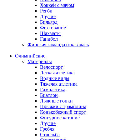
Хоккей с мячом
Регби
Другие
Бильярд
Фехтование
Шахматы
Гандбол
Финская команда отказалась
Олимпийские
Материалы
Велоспорт
Легкая атлетика
Водные виды
Тяжелая атлетика
Гимнастика
Биатлон
Лыжные гонки
Прыжки с трамплина
Конькобежный спорт
Фигурное катание
Другие
Гребля
Стрельба