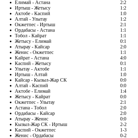
Елимай - Астана
2:2
Иртыш - Жетысу
1:2
Актобе - Каспий
1:0
Алтай - Улытау
1:2
Окжетпес - Иртыш
2:1
Ордабасы - Астана
1:1
Тобол - Кайрат
1:1
Жетысу - Елимай
0:1
Атырау - Кайсар
2:0
Женис - Окжетпес
1:1
Кайрат - Астана
4:0
Каспий - Жетысу
0:1
Улытау - Актобе
1:1
Иртыш - Алтай
1:0
Кайсар - Кызыл-Жар СК
0:0
Алтай - Каспий
0:0
Актобе - Елимай
1:4
Жетысу - Кайрат
0:0
Окжетпес - Улытау
2:1
Астана - Тобол
2:0
Ордабасы - Кайсар
2:0
Атырау - Женис
0:0
Кызыл-Жар СК - Иртыш
2-2
Каспий - Окжетпес
1-3
Женис - Ордабасы
0-2