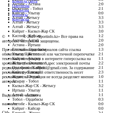
Команда сайта
Актобе - Астана
2:0
Партнеры
Окжетпес - Тобол
2:1
Вакансии
Кайсар - Улытау
0:0
Вопросы
Алтай - Жетысу
3:3
Контакты
Алтай - Жетысу
3:3
Алтай - Жетысу
3:3
Кайрат - Кызыл-Жар СК
3:0
Каспий - Кайсар
1:2
©
Copyright
© 2025 «Sportinfo.kz» Все права на
Актобе - Алтай
2:0
авторские материалы защищены.
Астана - Иртыш
2:0
Елимай - Ордабасы
1:3
При использовании материалов сайта ссылка
Улытау - Женис
2:1
обязательна. При полной или частичной перепечатке
Кайрат - Атырау
1:1
текстовых материалов в интернете гиперссылка на
Жетысу - Окжетпес
2:2
sportinfo.kz обязательна. Адрес электронной почты
Ордабасы - Кайрат
2:1
редакции: sportinfo.official@gmail.com. За содержание
Кайсар - Елимай
2:3
рекламных публикаций ответственность несет
Женис - Каспий
1:0
рекламодатель. Редакция не всегда разделяет мнение
Атырау - Тобол
1:1
авторов.
Кызыл-Жар СК - Жетысу
3:2
Заметили ошибку в тексте?
Иртыш - Улытау
1:1
Алтай - Астана
1:1
Выделите ее мышью и
Тобол - Ордабасы
0:3
нажмите
Актобе - Кызыл-Жар СК
0:0
Кайрат - Кайсар
0:0
Ctrl
Елимай - Женис
2:1