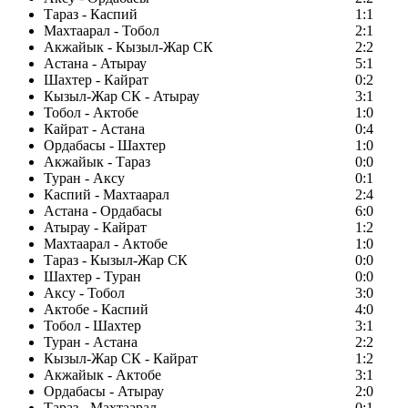
Тараз - Каспий
1:1
Махтаарал - Тобол
2:1
Акжайык - Кызыл-Жар СК
2:2
Астана - Атырау
5:1
Шахтер - Кайрат
0:2
Кызыл-Жар СК - Атырау
3:1
Тобол - Актобе
1:0
Кайрат - Астана
0:4
Ордабасы - Шахтер
1:0
Акжайык - Тараз
0:0
Туран - Аксу
0:1
Каспий - Махтаарал
2:4
Астана - Ордабасы
6:0
Атырау - Кайрат
1:2
Махтаарал - Актобе
1:0
Тараз - Кызыл-Жар СК
0:0
Шахтер - Туран
0:0
Аксу - Тобол
3:0
Актобе - Каспий
4:0
Тобол - Шахтер
3:1
Туран - Астана
2:2
Кызыл-Жар СК - Кайрат
1:2
Акжайык - Актобе
3:1
Ордабасы - Атырау
2:0
Тараз - Махтаарал
0:1