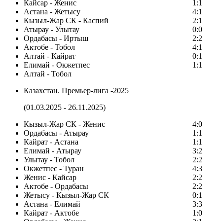
Кайсар - Женис
1:1
Астана - Жетысу
4:1
Кызыл-Жар СК - Каспий
2:1
Атырау - Улытау
0:0
Ордабасы - Иртыш
2:2
Актобе - Тобол
4:1
Алтай - Кайрат
0:1
Елимай - Окжетпес
1:1
Алтай - Тобол
Казахстан. Премьер-лига -2025
(01.03.2025 - 26.11.2025)
Кызыл-Жар СК - Женис
4:0
Ордабасы - Атырау
1:1
Кайрат - Астана
1:1
Елимай - Атырау
3:2
Улытау - Тобол
2:2
Окжетпес - Туран
4:3
Женис - Кайсар
2:2
Актобе - Ордабасы
2:2
Жетысу - Кызыл-Жар СК
0:1
Астана - Елимай
3:3
Кайрат - Актобе
1:0