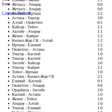
Enter
Жетысу - Атырау
0:0
Жетысу - Атырау
0:0
Сделано Весной
Каспий - Иртыш
2:2
Астана - Улытау
3:0
Алтай - Окжетпес
0:1
Кайсар - Тобол
2:1
Актобе - Атырау
1:1
Женис - Кайрат
1:2
Кызыл-Жар СК - Алтай
1:2
Иртыш - Елимай
2:2
Окжетпес - Астана
1:0
Улытау - Каспий
1:0
Улытау - Каспий
1:0
Актобе - Кайсар
3:0
Улытау - Кайрат
1:1
Тобол - Иртыш
1:0
Астана - Кызыл-Жар СК
2:1
Елимай - Каспий
0:1
Окжетпес - Атырау
0:0
Ордабасы - Актобе
2:0
Каспий - Астана
1:0
Женис - Тобол
1:0
Атырау - Алтай
1:0
Улытау - Елимай
1:0