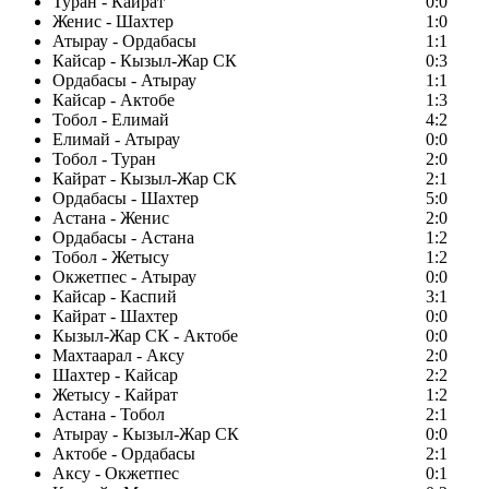
Туран - Кайрат
0:0
Женис - Шахтер
1:0
Атырау - Ордабасы
1:1
Кайсар - Кызыл-Жар СК
0:3
Ордабасы - Атырау
1:1
Кайсар - Актобе
1:3
Тобол - Елимай
4:2
Елимай - Атырау
0:0
Тобол - Туран
2:0
Кайрат - Кызыл-Жар СК
2:1
Ордабасы - Шахтер
5:0
Астана - Женис
2:0
Ордабасы - Астана
1:2
Тобол - Жетысу
1:2
Окжетпес - Атырау
0:0
Кайсар - Каспий
3:1
Кайрат - Шахтер
0:0
Кызыл-Жар СК - Актобе
0:0
Махтаарал - Аксу
2:0
Шахтер - Кайсар
2:2
Жетысу - Кайрат
1:2
Астана - Тобол
2:1
Атырау - Кызыл-Жар СК
0:0
Актобе - Ордабасы
2:1
Аксу - Окжетпес
0:1