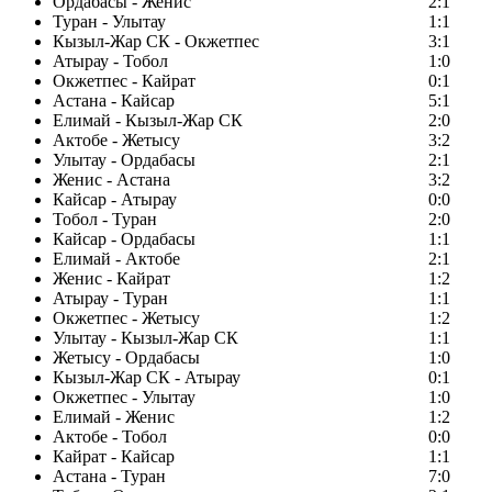
Ордабасы - Женис
2:1
Туран - Улытау
1:1
Кызыл-Жар СК - Окжетпес
3:1
Атырау - Тобол
1:0
Окжетпес - Кайрат
0:1
Астана - Кайсар
5:1
Елимай - Кызыл-Жар СК
2:0
Актобе - Жетысу
3:2
Улытау - Ордабасы
2:1
Женис - Астана
3:2
Кайсар - Атырау
0:0
Тобол - Туран
2:0
Кайсар - Ордабасы
1:1
Елимай - Актобе
2:1
Женис - Кайрат
1:2
Атырау - Туран
1:1
Окжетпес - Жетысу
1:2
Улытау - Кызыл-Жар СК
1:1
Жетысу - Ордабасы
1:0
Кызыл-Жар СК - Атырау
0:1
Окжетпес - Улытау
1:0
Елимай - Женис
1:2
Актобе - Тобол
0:0
Кайрат - Кайсар
1:1
Астана - Туран
7:0