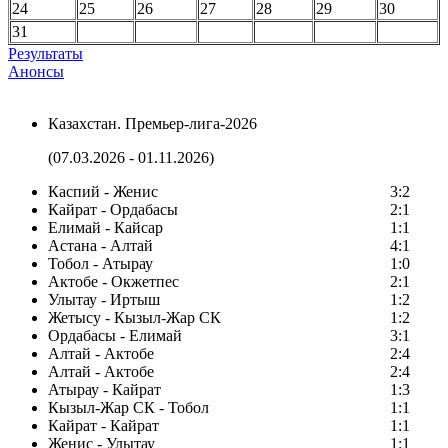
24
25
26
27
28
29
30
31
Результаты
Анонсы
Казахстан. Премьер-лига-2026
(07.03.2026 - 01.11.2026)
Каспий - Женис
3:2
Кайрат - Ордабасы
2:1
Елимай - Кайсар
1:1
Астана - Алтай
4:1
Тобол - Атырау
1:0
Актобе - Окжетпес
2:1
Улытау - Иртыш
1:2
Жетысу - Кызыл-Жар СК
1:2
Ордабасы - Елимай
3:1
Алтай - Актобе
2:4
Алтай - Актобе
2:4
Атырау - Кайрат
1:3
Кызыл-Жар СК - Тобол
1:1
Кайрат - Кайрат
1:1
Женис - Улытау
1:1