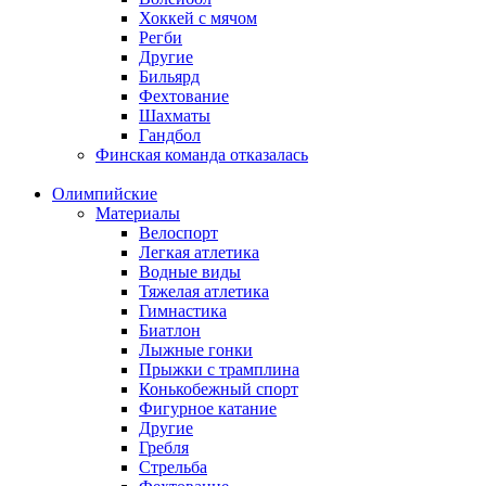
Хоккей с мячом
Регби
Другие
Бильярд
Фехтование
Шахматы
Гандбол
Финская команда отказалась
Олимпийские
Материалы
Велоспорт
Легкая атлетика
Водные виды
Тяжелая атлетика
Гимнастика
Биатлон
Лыжные гонки
Прыжки с трамплина
Конькобежный спорт
Фигурное катание
Другие
Гребля
Стрельба