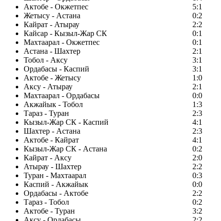
Актобе - Окжетпес
5:1
Жетысу - Астана
0:2
Кайрат - Атырау
2:2
Кайсар - Кызыл-Жар СК
0:1
Махтаарал - Окжетпес
0:1
Астана - Шахтер
2:1
Тобол - Аксу
3:1
Ордабасы - Каспий
3:1
Актобе - Жетысу
1:0
Аксу - Атырау
2:1
Махтаарал - Ордабасы
0:0
Акжайык - Тобол
1:3
Тараз - Туран
2:3
Кызыл-Жар СК - Каспий
4:1
Шахтер - Астана
2:3
Актобе - Кайрат
4:1
Кызыл-Жар СК - Астана
0:2
Кайрат - Аксу
2:0
Атырау - Шахтер
2:2
Туран - Махтаарал
0:3
Каспий - Акжайык
0:0
Ордабасы - Актобе
2:2
Тараз - Тобол
0:2
Актобе - Туран
3:2
Аксу - Ордабасы
2:2