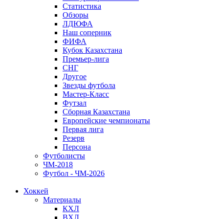
Статистика
Обзоры
ЛДЮФА
Наш соперник
ФИФА
Кубок Казахстана
Премьер-лига
СНГ
Другое
Звезды футбола
Мастер-Класс
Футзал
Сборная Казахстана
Европейские чемпионаты
Первая лига
Резерв
Персона
Футболисты
ЧМ-2018
Футбол - ЧМ-2026
Хоккей
Материалы
КХЛ
ВХЛ