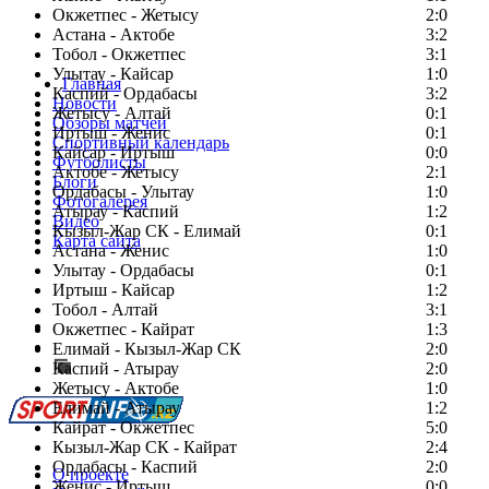
Окжетпес - Жетысу
2:0
Астана - Актобе
3:2
Тобол - Окжетпес
3:1
Улытау - Кайсар
1:0
Главная
Каспий - Ордабасы
3:2
Новости
Жетысу - Алтай
0:1
Обзоры матчей
Иртыш - Женис
0:1
Спортивный календарь
Кайсар - Иртыш
0:0
Футболисты
Актобе - Жетысу
2:1
Блоги
Ордабасы - Улытау
1:0
Фотогалерея
Атырау - Каспий
1:2
Видео
Кызыл-Жар СК - Елимай
0:1
Карта сайта
Астана - Женис
1:0
Улытау - Ордабасы
0:1
Иртыш - Кайсар
1:2
Тобол - Алтай
3:1
Есть идея?
Окжетпес - Кайрат
1:3
Сообщить о мероприятии
Елимай - Кызыл-Жар СК
2:0
Каспий - Атырау
Перейти на старый сайт
2:0
Жетысу - Актобе
1:0
Елимай - Атырау
1:2
Кайрат - Окжетпес
5:0
Кызыл-Жар СК - Кайрат
2:4
Ордабасы - Каспий
2:0
О проекте
Женис - Иртыш
0:0