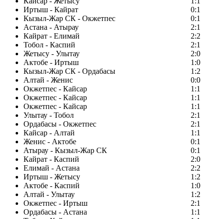
Кайсар - Жетысу
1:1
Иртыш - Кайрат
0:1
Кызыл-Жар СК - Окжетпес
0:1
Астана - Атырау
2:1
Кайрат - Елимай
2:2
Тобол - Каспий
2:1
Жетысу - Улытау
2:0
Актобе - Иртыш
1:0
Кызыл-Жар СК - Ордабасы
1:2
Алтай - Женис
0:0
Окжетпес - Кайсар
1:1
Окжетпес - Кайсар
1:1
Окжетпес - Кайсар
1:1
Улытау - Тобол
2:1
Ордабасы - Окжетпес
2:1
Кайсар - Алтай
1:1
Женис - Актобе
0:1
Атырау - Кызыл-Жар СК
0:1
Кайрат - Каспий
2:0
Елимай - Астана
2:2
Иртыш - Жетысу
1:2
Актобе - Каспий
1:0
Алтай - Улытау
1:2
Окжетпес - Иртыш
2:1
Ордабасы - Астана
1:1