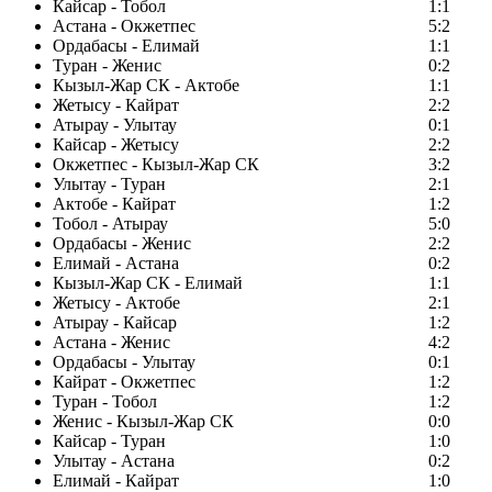
Кайсар - Тобол
1:1
Астана - Окжетпес
5:2
Ордабасы - Елимай
1:1
Туран - Женис
0:2
Кызыл-Жар СК - Актобе
1:1
Жетысу - Кайрат
2:2
Атырау - Улытау
0:1
Кайсар - Жетысу
2:2
Окжетпес - Кызыл-Жар СК
3:2
Улытау - Туран
2:1
Актобе - Кайрат
1:2
Тобол - Атырау
5:0
Ордабасы - Женис
2:2
Елимай - Астана
0:2
Кызыл-Жар СК - Елимай
1:1
Жетысу - Актобе
2:1
Атырау - Кайсар
1:2
Астана - Женис
4:2
Ордабасы - Улытау
0:1
Кайрат - Окжетпес
1:2
Туран - Тобол
1:2
Женис - Кызыл-Жар СК
0:0
Кайсар - Туран
1:0
Улытау - Астана
0:2
Елимай - Кайрат
1:0