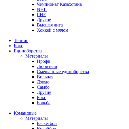
Чемпионат Казахстана
NHL
IIHF
Другое
Высшая лига
Хоккей с мячом
Теннис
Бокс
Единоборства
Материалы
Профи
Любители
Смешанные единоборства
Вольная
Дзюдо
Самбо
Другие
Бокс
Борьба
Командные
Материалы
Баскетбол
Волейбол