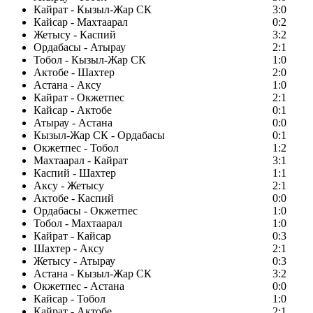
Кайрат - Кызыл-Жар СК
3:0
Кайсар - Махтаарал
0:2
Жетысу - Каспий
3:2
Ордабасы - Атырау
2:1
Тобол - Кызыл-Жар СК
1:0
Актобе - Шахтер
2:0
Астана - Аксу
1:0
Кайрат - Окжетпес
2:1
Кайсар - Актобе
0:1
Атырау - Астана
0:0
Кызыл-Жар СК - Ордабасы
0:1
Окжетпес - Тобол
1:2
Махтаарал - Кайрат
3:1
Каспий - Шахтер
1:1
Аксу - Жетысу
2:1
Актобе - Каспий
0:0
Ордабасы - Окжетпес
1:0
Тобол - Махтаарал
1:0
Кайрат - Кайсар
0:3
Шахтер - Аксу
2:1
Жетысу - Атырау
0:3
Астана - Кызыл-Жар СК
3:2
Окжетпес - Астана
0:0
Кайсар - Тобол
1:0
Кайрат - Актобе
2:1