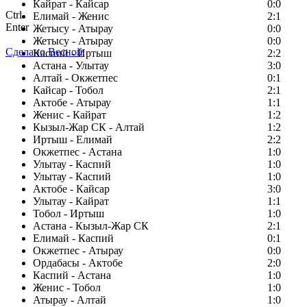
Кайрат - Кайсар
0:0
Ctrl
Елимай - Женис
2:1
Enter
Жетысу - Атырау
0:0
Жетысу - Атырау
0:0
Сделано Весной
Каспий - Иртыш
2:2
Астана - Улытау
3:0
Алтай - Окжетпес
0:1
Кайсар - Тобол
2:1
Актобе - Атырау
1:1
Женис - Кайрат
1:2
Кызыл-Жар СК - Алтай
1:2
Иртыш - Елимай
2:2
Окжетпес - Астана
1:0
Улытау - Каспий
1:0
Улытау - Каспий
1:0
Актобе - Кайсар
3:0
Улытау - Кайрат
1:1
Тобол - Иртыш
1:0
Астана - Кызыл-Жар СК
2:1
Елимай - Каспий
0:1
Окжетпес - Атырау
0:0
Ордабасы - Актобе
2:0
Каспий - Астана
1:0
Женис - Тобол
1:0
Атырау - Алтай
1:0