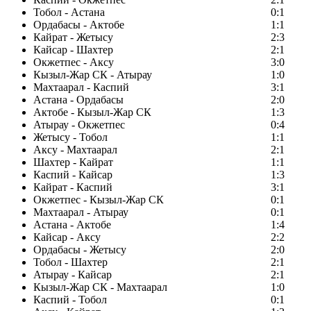
Тобол - Астана
0:1
Ордабасы - Актобе
1:1
Кайрат - Жетысу
2:3
Кайсар - Шахтер
2:1
Окжетпес - Аксу
3:0
Кызыл-Жар СК - Атырау
1:0
Махтаарал - Каспий
3:1
Астана - Ордабасы
2:0
Актобе - Кызыл-Жар СК
1:3
Атырау - Окжетпес
0:4
Жетысу - Тобол
1:1
Аксу - Махтаарал
2:1
Шахтер - Кайрат
1:1
Каспий - Кайсар
1:3
Кайрат - Каспий
3:1
Окжетпес - Кызыл-Жар СК
0:1
Махтаарал - Атырау
0:1
Астана - Актобе
1:4
Кайсар - Аксу
2:2
Ордабасы - Жетысу
2:0
Тобол - Шахтер
2:1
Атырау - Кайсар
2:1
Кызыл-Жар СК - Махтаарал
1:0
Каспий - Тобол
0:1