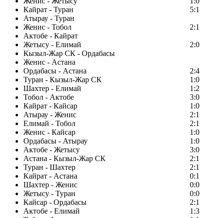
Женис - Жетысу
1:0
Кайрат - Туран
5:1
Атырау - Туран
Женис - Тобол
2:1
Актобе - Кайрат
Жетысу - Елимай
2:0
Кызыл-Жар СК - Ордабасы
Женис - Астана
Ордабасы - Астана
2:4
Туран - Кызыл-Жар СК
1:0
Шахтер - Елимай
1:2
Тобол - Актобе
3:0
Кайрат - Кайсар
1:0
Атырау - Женис
2:1
Елимай - Тобол
2:1
Женис - Кайсар
1:0
Ордабасы - Атырау
1:0
Актобе - Жетысу
3:0
Астана - Кызыл-Жар СК
2:1
Туран - Шахтер
2:1
Кайрат - Астана
0:1
Шахтер - Женис
0:0
Жетысу - Туран
0:0
Кайсар - Ордабасы
2:1
Актобе - Елимай
1:3