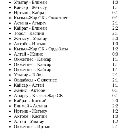
Улытау - Елимай
1:0
Кайсар - Жетысу
1:1
Иртыш - Кайрат
0:1
Кызыл-Жар СК - Окжетпес
0:1
Астана - Атырау
2:1
Кайрат - Елимай
2:2
Тобол - Каспий
2:1
Жетысу - Улытау
2:0
Актобе - Иртыш
1:0
Кызыл-Жар СК - Ордабасы
1:2
Алтай - Женис
0:0
Окжетпес - Кайсар
1:1
Окжетпес - Кайсар
1:1
Окжетпес - Кайсар
1:1
Улытау - Тобол
2:1
Ордабасы - Окжетпес
2:1
Кайсар - Алтай
1:1
Женис - Актобе
0:1
Атырау - Кызыл-Жар СК
0:1
Кайрат - Каспий
2:0
Елимай - Астана
2:2
Иртыш - Жетысу
1:2
Актобе - Каспий
1:0
Алтай - Улытау
1:2
Окжетпес - Иртыш
2:1