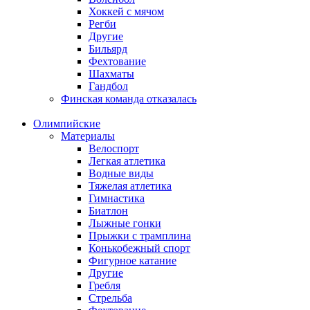
Хоккей с мячом
Регби
Другие
Бильярд
Фехтование
Шахматы
Гандбол
Финская команда отказалась
Олимпийские
Материалы
Велоспорт
Легкая атлетика
Водные виды
Тяжелая атлетика
Гимнастика
Биатлон
Лыжные гонки
Прыжки с трамплина
Конькобежный спорт
Фигурное катание
Другие
Гребля
Стрельба