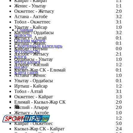
Кайрат - Кайрат
1:1
Женис - Улытау
1:1
Окжетпес - Жетысу
2:0
Астана - Актобе
3:2
Тобол - Окжетпес
3:1
Улытау - Кайсар
1:0
Главная
Каспий - Ордабасы
3:2
Новости
Жетысу - Алтай
0:1
Обзоры матчей
Иртыш - Женис
0:1
Спортивный календарь
Кайсар - Иртыш
0:0
Футболисты
Актобе - Жетысу
2:1
Блоги
Ордабасы - Улытау
1:0
Фотогалерея
Атырау - Каспий
1:2
Видео
Кызыл-Жар СК - Елимай
0:1
Карта сайта
Астана - Женис
1:0
Улытау - Ордабасы
0:1
Иртыш - Кайсар
1:2
Тобол - Алтай
3:1
Есть идея?
Окжетпес - Кайрат
1:3
Сообщить о мероприятии
Елимай - Кызыл-Жар СК
2:0
Каспий - Атырау
Перейти на старый сайт
2:0
Жетысу - Актобе
1:0
Елимай - Атырау
1:2
Кайрат - Окжетпес
5:0
Кызыл-Жар СК - Кайрат
2:4