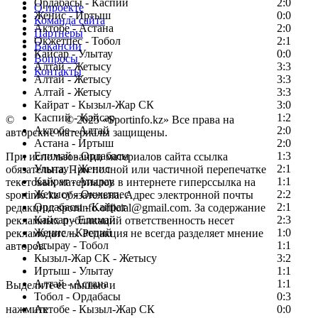
Ордабасы - Каспий
2:0
О проекте
Женис - Иртыш
0:0
Команда сайта
Актобе - Астана
2:0
Партнеры
Окжетпес - Тобол
2:1
Вакансии
Кайсар - Улытау
0:0
Вопросы
Алтай - Жетысу
3:3
Контакты
Алтай - Жетысу
3:3
Алтай - Жетысу
3:3
Кайрат - Кызыл-Жар СК
3:0
Каспий - Кайсар
1:2
©
Copyright
© 2025 «Sportinfo.kz» Все права на
Актобе - Алтай
2:0
авторские материалы защищены.
Астана - Иртыш
2:0
Елимай - Ордабасы
1:3
При использовании материалов сайта ссылка
Улытау - Женис
2:1
обязательна. При полной или частичной перепечатке
Кайрат - Атырау
1:1
текстовых материалов в интернете гиперссылка на
Жетысу - Окжетпес
2:2
sportinfo.kz обязательна. Адрес электронной почты
Ордабасы - Кайрат
2:1
редакции: sportinfo.official@gmail.com. За содержание
Кайсар - Елимай
2:3
рекламных публикаций ответственность несет
Женис - Каспий
1:0
рекламодатель. Редакция не всегда разделяет мнение
Атырау - Тобол
1:1
авторов.
Кызыл-Жар СК - Жетысу
3:2
Заметили ошибку в тексте?
Иртыш - Улытау
1:1
Алтай - Астана
1:1
Выделите ее мышью и
Тобол - Ордабасы
0:3
нажмите
Актобе - Кызыл-Жар СК
0:0