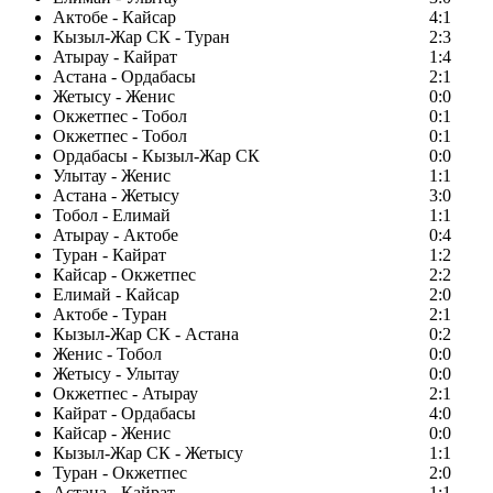
Актобе - Кайсар
4:1
Кызыл-Жар СК - Туран
2:3
Атырау - Кайрат
1:4
Астана - Ордабасы
2:1
Жетысу - Женис
0:0
Окжетпес - Тобол
0:1
Окжетпес - Тобол
0:1
Ордабасы - Кызыл-Жар СК
0:0
Улытау - Женис
1:1
Астана - Жетысу
3:0
Тобол - Елимай
1:1
Атырау - Актобе
0:4
Туран - Кайрат
1:2
Кайсар - Окжетпес
2:2
Елимай - Кайсар
2:0
Актобе - Туран
2:1
Кызыл-Жар СК - Астана
0:2
Женис - Тобол
0:0
Жетысу - Улытау
0:0
Окжетпес - Атырау
2:1
Кайрат - Ордабасы
4:0
Кайсар - Женис
0:0
Кызыл-Жар СК - Жетысу
1:1
Туран - Окжетпес
2:0
Астана - Кайрат
1:1