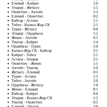
Елимай - Кайрат
1:0
Атырау - Жетысу
1:1
Окжетпес - Актобе
1:3
Елимай - Окжетпес
0:2
Кайсар - Астана
1:1
Тобол - Кызыл-Жар СК
2:1
Туран - Жетысу
0:0
Атырау - Ордабасы
1:2
Женис - Актобе
0:1
Улытау - Кайрат
1:4
Ордабасы - Туран
1:0
Кызыл-Жар СК - Кайсар
2:1
Кайрат - Тобол
2:1
Астана - Атырау
2:1
Окжетпес - Женис
1:1
Актобе - Улытау
1:0
Жетысу - Елимай
0:3
Туран - Астана
1:1
Тобол - Актобе
2:0
Ордабасы - Жетысу
1:0
Женис - Елимай
0:1
Кайсар - Кайрат
0:0
Атырау - Кызыл-Жар СК
1:2
Улытау - Окжетпес
0:1
Елимай - Улытау
3:0