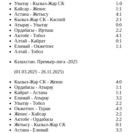
Улытау - Кызыл-Жар СК
1-0
Кайсар - Женис
1:1
Астана - Жетысу
4:1
Кызыл-Жар СК - Каспий
2:1
Атырау - Улытау
0:0
Ордабасы - Иртыш
2:2
Актобе - Тобол
4:1
Алтай - Кайрат
0:1
Елимай - Окжетпес
1:1
Алтай - Тобол
Казахстан. Премьер-лига -2025
(01.03.2025 - 26.11.2025)
Кызыл-Жар СК - Женис
4:0
Ордабасы - Атырау
1:1
Кайрат - Астана
1:1
Елимай - Атырау
3:2
Улытау - Тобол
2:2
Окжетпес - Туран
4:3
Женис - Кайсар
2:2
Актобе - Ордабасы
2:2
Жетысу - Кызыл-Жар СК
0:1
Астана - Елимай
3:3