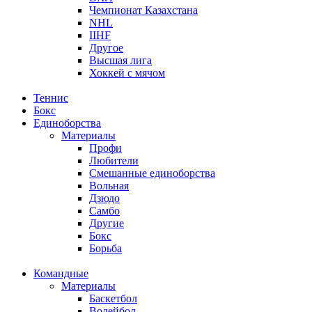
Чемпионат Казахстана
NHL
IIHF
Другое
Высшая лига
Хоккей с мячом
Теннис
Бокс
Единоборства
Материалы
Профи
Любители
Смешанные единоборства
Вольная
Дзюдо
Самбо
Другие
Бокс
Борьба
Командные
Материалы
Баскетбол
Волейбол