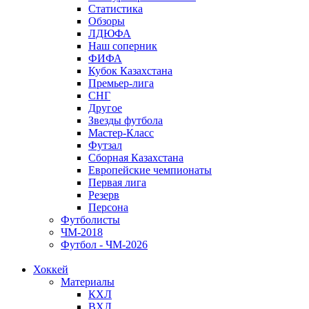
Статистика
Обзоры
ЛДЮФА
Наш соперник
ФИФА
Кубок Казахстана
Премьер-лига
СНГ
Другое
Звезды футбола
Мастер-Класс
Футзал
Сборная Казахстана
Европейские чемпионаты
Первая лига
Резерв
Персона
Футболисты
ЧМ-2018
Футбол - ЧМ-2026
Хоккей
Материалы
КХЛ
ВХЛ