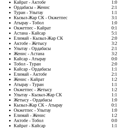
Кайрат - Актобе
1:0
Ордабасы - Женис
2:1
Туран - Улытау
1:1
Кызыл-Жар СК - Окжетпес
3:1
Атырау - Тобол
1:0
Окжетпес - Кайрат
0:1
Астана - Кайсар
5:1
Елимай - Кызыл-Жар СК
2:0
Актобе - Жетысу
3:2
Улытау - Ордабасы
2:1
Женис - Астана
3:2
Кайсар - Атырау
0:0
Тобол - Туран
2:0
Кайсар - Ордабасы
1:1
Елимай - Актобе
2:1
Женис - Кайрат
1:2
Атырау - Туран
1:1
Окжетпес - Жетысу
1:2
Улытау - Кызыл-Жар СК
1:1
Жетысу - Ордабасы
1:0
Кызыл-Жар СК - Атырау
0:1
Окжетпес - Улытау
1:0
Елимай - Женис
1:2
Актобе - Тобол
0:0
Кайрат - Кайсар
1:1