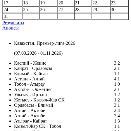
17
18
19
20
21
22
23
24
25
26
27
28
29
30
31
Результаты
Анонсы
Казахстан. Премьер-лига-2026
(07.03.2026 - 01.11.2026)
Каспий - Женис
3:2
Кайрат - Ордабасы
2:1
Елимай - Кайсар
1:1
Астана - Алтай
4:1
Тобол - Атырау
1:0
Актобе - Окжетпес
2:1
Улытау - Иртыш
1:2
Жетысу - Кызыл-Жар СК
1:2
Ордабасы - Елимай
3:1
Алтай - Актобе
2:4
Алтай - Актобе
2:4
Атырау - Кайрат
1:3
Кызыл-Жар СК - Тобол
1:1