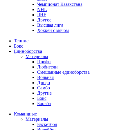
Чемпионат Казахстана
NHL
IIHF
Другое
Высшая лига
Хоккей с мячом
Теннис
Бокс
Единоборства
Материалы
Профи
Любители
Смешанные единоборства
Вольная
Дзюдо
Самбо
Другие
Бокс
Борьба
Командные
Материалы
Баскетбол
Волейбол