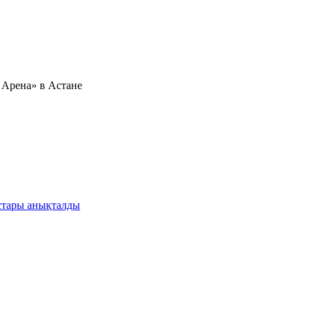
а Арена» в Астане
астары анықталды