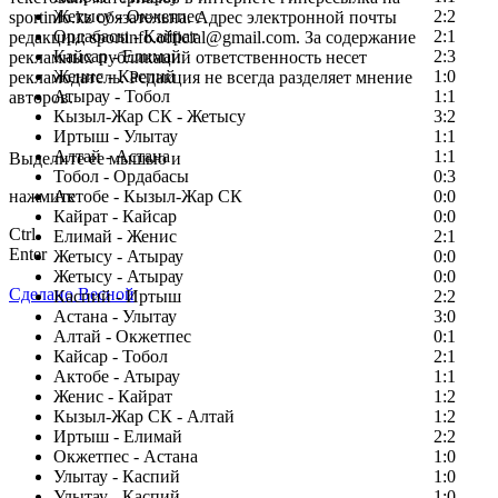
Жетысу - Окжетпес
2:2
sportinfo.kz обязательна. Адрес электронной почты
Ордабасы - Кайрат
2:1
редакции: sportinfo.official@gmail.com. За содержание
Кайсар - Елимай
2:3
рекламных публикаций ответственность несет
Женис - Каспий
1:0
рекламодатель. Редакция не всегда разделяет мнение
Атырау - Тобол
1:1
авторов.
Кызыл-Жар СК - Жетысу
3:2
Заметили ошибку в тексте?
Иртыш - Улытау
1:1
Алтай - Астана
1:1
Выделите ее мышью и
Тобол - Ордабасы
0:3
нажмите
Актобе - Кызыл-Жар СК
0:0
Кайрат - Кайсар
0:0
Ctrl
Елимай - Женис
2:1
Enter
Жетысу - Атырау
0:0
Жетысу - Атырау
0:0
Сделано Весной
Каспий - Иртыш
2:2
Астана - Улытау
3:0
Алтай - Окжетпес
0:1
Кайсар - Тобол
2:1
Актобе - Атырау
1:1
Женис - Кайрат
1:2
Кызыл-Жар СК - Алтай
1:2
Иртыш - Елимай
2:2
Окжетпес - Астана
1:0
Улытау - Каспий
1:0
Улытау - Каспий
1:0