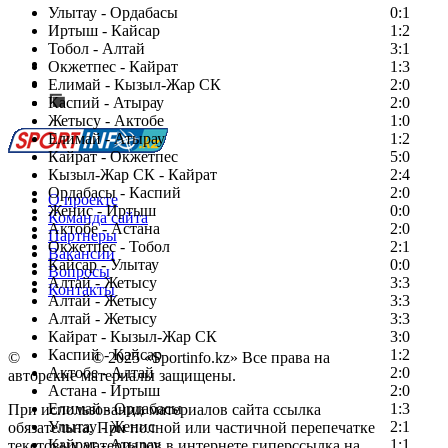
Улытау - Ордабасы
0:1
Иртыш - Кайсар
1:2
Тобол - Алтай
3:1
Есть идея?
Окжетпес - Кайрат
1:3
Сообщить о мероприятии
Елимай - Кызыл-Жар СК
2:0
Каспий - Атырау
Перейти на старый сайт
2:0
Жетысу - Актобе
1:0
Елимай - Атырау
1:2
Кайрат - Окжетпес
5:0
Кызыл-Жар СК - Кайрат
2:4
Ордабасы - Каспий
2:0
О проекте
Женис - Иртыш
0:0
Команда сайта
Актобе - Астана
2:0
Партнеры
Окжетпес - Тобол
2:1
Вакансии
Кайсар - Улытау
0:0
Вопросы
Алтай - Жетысу
3:3
Контакты
Алтай - Жетысу
3:3
Алтай - Жетысу
3:3
Кайрат - Кызыл-Жар СК
3:0
Каспий - Кайсар
1:2
©
Copyright
© 2025 «Sportinfo.kz» Все права на
Актобе - Алтай
2:0
авторские материалы защищены.
Астана - Иртыш
2:0
Елимай - Ордабасы
1:3
При использовании материалов сайта ссылка
Улытау - Женис
2:1
обязательна. При полной или частичной перепечатке
Кайрат - Атырау
1:1
текстовых материалов в интернете гиперссылка на