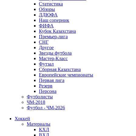
Статистика
Обзоры
ЛДЮФА
Наш соперник
ФИФА
Кубок Казахстана
Премьер-лига
СНГ
Другое
Звезды футбола
Мастер-Класс
Футзал
Сборная Казахстана
Европейские чемпионаты
Первая лига
Резерв
Персона
Футболисты
ЧМ-2018
Футбол - ЧМ-2026
Хоккей
Материалы
КХЛ
ВХЛ