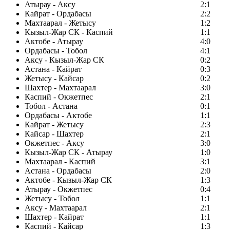
Атырау - Аксу
2:1
Кайрат - Ордабасы
2:2
Махтаарал - Жетысу
1:2
Кызыл-Жар СК - Каспий
1:1
Актобе - Атырау
4:0
Ордабасы - Тобол
4:1
Аксу - Кызыл-Жар СК
0:2
Астана - Кайрат
0:3
Жетысу - Кайсар
0:2
Шахтер - Махтаарал
3:0
Каспий - Окжетпес
2:1
Тобол - Астана
0:1
Ордабасы - Актобе
1:1
Кайрат - Жетысу
2:3
Кайсар - Шахтер
2:1
Окжетпес - Аксу
3:0
Кызыл-Жар СК - Атырау
1:0
Махтаарал - Каспий
3:1
Астана - Ордабасы
2:0
Актобе - Кызыл-Жар СК
1:3
Атырау - Окжетпес
0:4
Жетысу - Тобол
1:1
Аксу - Махтаарал
2:1
Шахтер - Кайрат
1:1
Каспий - Кайсар
1:3