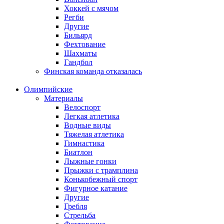
Хоккей с мячом
Регби
Другие
Бильярд
Фехтование
Шахматы
Гандбол
Финская команда отказалась
Олимпийские
Материалы
Велоспорт
Легкая атлетика
Водные виды
Тяжелая атлетика
Гимнастика
Биатлон
Лыжные гонки
Прыжки с трамплина
Конькобежный спорт
Фигурное катание
Другие
Гребля
Стрельба