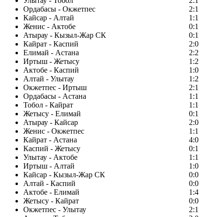
Улытау - Тобол
2:1
Ордабасы - Окжетпес
2:1
Кайсар - Алтай
1:1
Женис - Актобе
0:1
Атырау - Кызыл-Жар СК
0:1
Кайрат - Каспий
2:0
Елимай - Астана
2:2
Иртыш - Жетысу
1:2
Актобе - Каспий
1:0
Алтай - Улытау
1:2
Окжетпес - Иртыш
2:1
Ордабасы - Астана
1:1
Тобол - Кайрат
1:1
Жетысу - Елимай
0:1
Атырау - Кайсар
2:0
Женис - Окжетпес
1:1
Кайрат - Астана
4:0
Каспий - Жетысу
0:1
Улытау - Актобе
1:1
Иртыш - Алтай
1:0
Кайсар - Кызыл-Жар СК
0:0
Алтай - Каспий
0:0
Актобе - Елимай
1:4
Жетысу - Кайрат
0:0
Окжетпес - Улытау
2:1