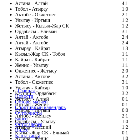
Астана - Алтай
4:1
Тобол - Атырау
1:0
Актобе - Окжетпес
2:1
Улытау - Иртыш
1:2
Жетысу - Кызыл-Жар СК
1:2
Ордабасы - Елимай
3:1
Алтай - Актобе
2:4
Алтай - Актобе
2:4
Атырау - Кайрат
1:3
Кызыл-Жар СК - Тобол
1:1
Кайрат - Кайрат
1:1
Женис - Улытау
1:1
Окжетпес - Жетысу
2:0
Астана - Актобе
3:2
Тобол - Окжетпес
3:1
Улытау - Кайсар
1:0
Главная
Каспий - Ордабасы
3:2
Новости
Жетысу - Алтай
0:1
Обзоры матчей
Иртыш - Женис
0:1
Спортивный календарь
Кайсар - Иртыш
0:0
Футболисты
Актобе - Жетысу
2:1
Блоги
Ордабасы - Улытау
1:0
Фотогалерея
Атырау - Каспий
1:2
Видео
Кызыл-Жар СК - Елимай
0:1
Карта сайта
Астана - Женис
1:0