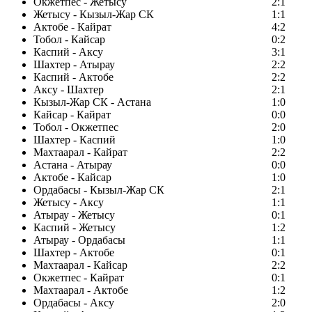
Окжетпес - Жетысу
2:1
Жетысу - Кызыл-Жар СК
1:1
Актобе - Кайрат
4:2
Тобол - Кайсар
0:2
Каспий - Аксу
3:1
Шахтер - Атырау
2:2
Каспий - Актобе
2:2
Аксу - Шахтер
2:1
Кызыл-Жар СК - Астана
1:0
Кайсар - Кайрат
0:0
Тобол - Окжетпес
2:0
Шахтер - Каспий
1:0
Махтаарал - Кайрат
2:2
Астана - Атырау
0:0
Актобе - Кайсар
1:0
Ордабасы - Кызыл-Жар СК
2:1
Жетысу - Аксу
1:1
Атырау - Жетысу
0:1
Каспий - Жетысу
1:2
Атырау - Ордабасы
1:1
Шахтер - Актобе
0:1
Махтаарал - Кайсар
2:2
Окжетпес - Кайрат
0:1
Махтаарал - Актобе
1:2
Ордабасы - Аксу
2:0