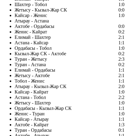
Шахтер - Тобол
1:0
Жетысу - Кызыл-Жар СК
0:0
Кайсар - Женис
1:0
Атырау - Астана
Актобе - Ордабасы
0:0
Женис - Кайрат
0:2
Елимай - Шахтер
2:1
Астана - Кайсар
1:1
Ордабасы - Тобол
1:0
Кызыл-Жар СК - Актобе
0:2
Туран - Жетысу
2:3
Туран - Астана
0:2
Елимай - Ордабасы
1:1
Жетысу - Актобе
2:1
Тобол - Женис
1:1
Атырау - Кызыл-Жар СК
2:0
Кайсар - Кайрат
1:0
Астана - Тобол
2:2
Жетысу - Шахтер
1:0
Ордабасы - Кызыл-Жар СК
1:1
Женис - Туран
1:0
Кайсар - Атырау
1:1
Актобе - Кайрат
1:3
Туран - Ордабасы
0:1
Актобе - Атырау
1:1