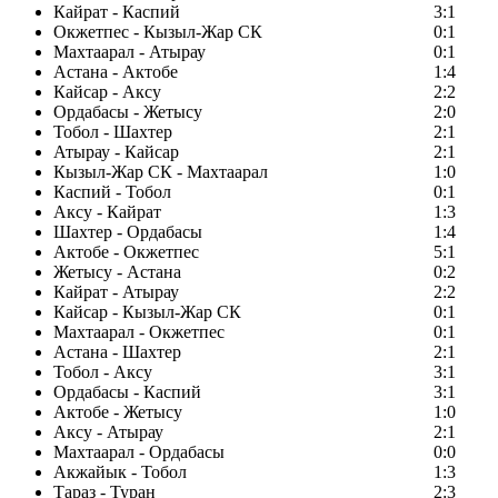
Кайрат - Каспий
3:1
Окжетпес - Кызыл-Жар СК
0:1
Махтаарал - Атырау
0:1
Астана - Актобе
1:4
Кайсар - Аксу
2:2
Ордабасы - Жетысу
2:0
Тобол - Шахтер
2:1
Атырау - Кайсар
2:1
Кызыл-Жар СК - Махтаарал
1:0
Каспий - Тобол
0:1
Аксу - Кайрат
1:3
Шахтер - Ордабасы
1:4
Актобе - Окжетпес
5:1
Жетысу - Астана
0:2
Кайрат - Атырау
2:2
Кайсар - Кызыл-Жар СК
0:1
Махтаарал - Окжетпес
0:1
Астана - Шахтер
2:1
Тобол - Аксу
3:1
Ордабасы - Каспий
3:1
Актобе - Жетысу
1:0
Аксу - Атырау
2:1
Махтаарал - Ордабасы
0:0
Акжайык - Тобол
1:3
Тараз - Туран
2:3