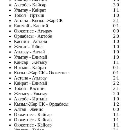
Актобе - Кайсар
3:0
Улытау - Кайрат
1:1
Тобол - Иртыш
1:0
Астана - Кызыл-Жар СК
2:1
Елимай - Каспий
0:1
Окжетпес - Атырау
0:0
Ордабасы - Актобе
2:0
Каспий - Астана
1:0
Женис - Тобол
1:0
Атырау - Алтай
1:0
Улытау - Елимай
1:0
Кайсар - Жетысу
1:1
Иртыш - Кайрат
0:1
Кызыл-Жар СК - Окжетпес
0:1
Астана - Атырау
2:1
Кайрат - Елимай
2:2
Тобол - Каспий
2:1
Жетысу - Улытау
2:0
Актобе - Иртыш
1:0
Кызыл-Жар СК - Ордабасы
1:2
Алтай - Женис
0:0
Окжетпес - Кайсар
1:1
Окжетпес - Кайсар
1:1
Окжетпес - Кайсар
1:1