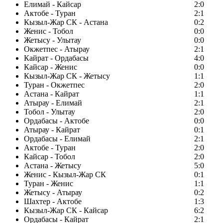
Елимай - Кайсар
2:0
Актобе - Туран
2:1
Кызыл-Жар СК - Астана
0:2
Женис - Тобол
0:0
Жетысу - Улытау
0:0
Окжетпес - Атырау
2:1
Кайрат - Ордабасы
4:0
Кайсар - Женис
0:0
Кызыл-Жар СК - Жетысу
1:1
Туран - Окжетпес
2:0
Астана - Кайрат
1:1
Атырау - Елимай
2:1
Тобол - Улытау
2:0
Ордабасы - Актобе
0:0
Атырау - Кайрат
0:1
Ордабасы - Елимай
2:1
Актобе - Туран
2:0
Кайсар - Тобол
2:0
Астана - Жетысу
5:0
Женис - Кызыл-Жар СК
0:1
Туран - Женис
1:1
Жетысу - Атырау
0:2
Шахтер - Актобе
1:3
Кызыл-Жар СК - Кайсар
6:2
Ордабасы - Кайрат
2:1