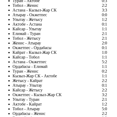
Туран - Актобе
0:3
Тобол - Женис
2:2
Астана - Кызыл-Жар СК
3:3
Атырау - Окжетпес
0:0
Улытау - Жетысу
1:2
Актобе - Астана
0:1
Кайсар - Улытау
1:1
Елимай - Туран
2:1
Тобол - Жетысу
2:1
Женис - Атырау
2:0
Окжетпес - Ордабасы
0:1
Кайрат - Кызыл-Жар СК
1:0
Кайсар - Тобол
1:1
Астана - Окжетпес
5:2
Ордабасы - Елимай
1:1
Туран - Женис
0:2
Кызыл-Жар СК - Актобе
1:1
Жетысу - Кайрат
2:2
Атырау - Улытау
0:1
Кайсар - Жетысу
2:2
Окжетпес - Кызыл-Жар СК
3:2
Улытау - Туран
2:1
Актобе - Кайрат
1:2
Тобол - Атырау
5:0
Ордабасы - Женис
2:2