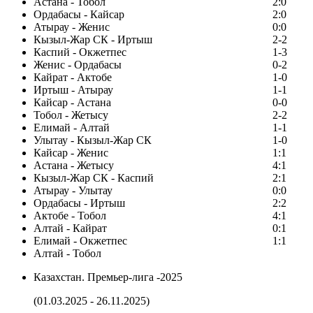
Астана - Тобол
2:0
Ордабасы - Кайсар
2:0
Атырау - Женис
0:0
Кызыл-Жар СК - Иртыш
2-2
Каспий - Окжетпес
1-3
Женис - Ордабасы
0-2
Кайрат - Актобе
1-0
Иртыш - Атырау
1-1
Кайсар - Астана
0-0
Тобол - Жетысу
2-2
Елимай - Алтай
1-1
Улытау - Кызыл-Жар СК
1-0
Кайсар - Женис
1:1
Астана - Жетысу
4:1
Кызыл-Жар СК - Каспий
2:1
Атырау - Улытау
0:0
Ордабасы - Иртыш
2:2
Актобе - Тобол
4:1
Алтай - Кайрат
0:1
Елимай - Окжетпес
1:1
Алтай - Тобол
Казахстан. Премьер-лига -2025
(01.03.2025 - 26.11.2025)