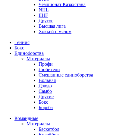
Чемпионат Казахстана
NHL
IIHF
Другое
Высшая лига
Хоккей с мячом
Теннис
Бокс
Единоборства
Материалы
Профи
Любители
Смешанные единоборства
Вольная
Дзюдо
Самбо
Другие
Бокс
Борьба
Командные
Материалы
Баскетбол
Волейбол