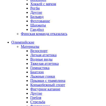
Хоккей с мячом
Регби
Другие
Бильярд
Фехтование
Шахматы
Гандбол
Финская команда отказалась
Олимпийские
Материалы
Велоспорт
Легкая атлетика
Водные виды
Тяжелая атлетика
Гимнастика
Биатлон
Лыжные гонки
Прыжки с трамплина
Конькобежный спорт
Фигурное катание
Другие
Гребля
Стрельба