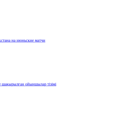
хстана на июньские матчи
е шақырылған ойыншылар тізімі