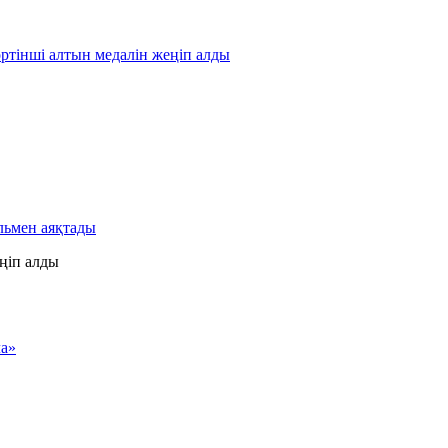
ртінші алтын медалін жеңіп алды
льмен аяқтады
еңіп алды
ла»