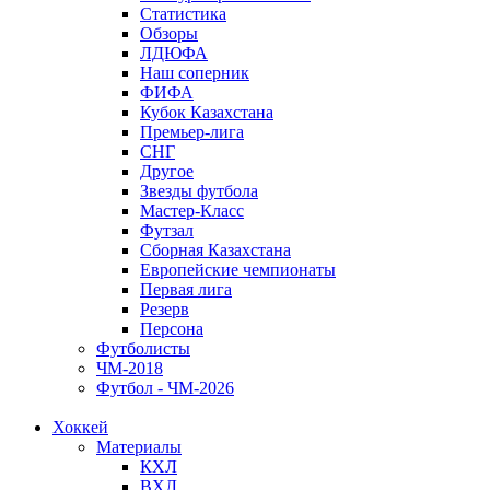
Статистика
Обзоры
ЛДЮФА
Наш соперник
ФИФА
Кубок Казахстана
Премьер-лига
СНГ
Другое
Звезды футбола
Мастер-Класс
Футзал
Сборная Казахстана
Европейские чемпионаты
Первая лига
Резерв
Персона
Футболисты
ЧМ-2018
Футбол - ЧМ-2026
Хоккей
Материалы
КХЛ
ВХЛ