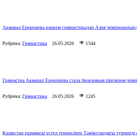
Ақмарал Ерекешева көркем гимнастикадан Азия чемпионатында
Рубрика:
Гимнастика
26.05.2026
1544
Гимнастка Акмарал Ерекешева стала бронзовым призером чем
Рубрика:
Гимнастика
26.05.2026
1245
Қазақстан құрамасы үстел теннисінен Тәжікстандағы турнирді