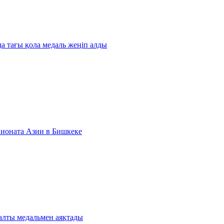
 тағы қола медаль жеңіп алды
пионата Азии в Бишкеке
 алты медальмен аяқтады