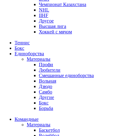
Чемпионат Казахстана
NHL
IIHF
Другое
Высшая лига
Хоккей с мячом
Теннис
Бокс
Единоборства
Материалы
Профи
Любители
Смешанные единоборства
Вольная
Дзюдо
Самбо
Другие
Бокс
Борьба
Командные
Материалы
Баскетбол
Волейбол