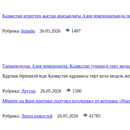
Қазақстан күрестен жастар арасындағы Азия чемпионатында тө
Рубрика:
Борьба
26.05.2026
1497
Таеквондодан Азия чемпионаты: Қазақстан турнирді төрт меда
Құрлық біріншілігінде Қазақстан құрамасы төрт қола медаль ж
Рубрика:
Другие
26.05.2026
1500
Мбаппе на фоне критики получил поддержку от ветерана «Реа
Рубрика:
Лента новостей
26.05.2026
41785