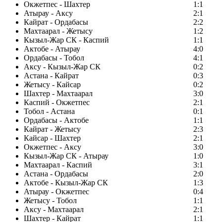
Окжетпес - Шахтер
1:1
Атырау - Аксу
2:1
Кайрат - Ордабасы
2:2
Махтаарал - Жетысу
1:2
Кызыл-Жар СК - Каспий
1:1
Актобе - Атырау
4:0
Ордабасы - Тобол
4:1
Аксу - Кызыл-Жар СК
0:2
Астана - Кайрат
0:3
Жетысу - Кайсар
0:2
Шахтер - Махтаарал
3:0
Каспий - Окжетпес
2:1
Тобол - Астана
0:1
Ордабасы - Актобе
1:1
Кайрат - Жетысу
2:3
Кайсар - Шахтер
2:1
Окжетпес - Аксу
3:0
Кызыл-Жар СК - Атырау
1:0
Махтаарал - Каспий
3:1
Астана - Ордабасы
2:0
Актобе - Кызыл-Жар СК
1:3
Атырау - Окжетпес
0:4
Жетысу - Тобол
1:1
Аксу - Махтаарал
2:1
Шахтер - Кайрат
1:1