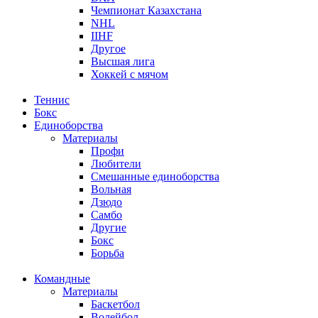
Чемпионат Казахстана
NHL
IIHF
Другое
Высшая лига
Хоккей с мячом
Теннис
Бокс
Единоборства
Материалы
Профи
Любители
Смешанные единоборства
Вольная
Дзюдо
Самбо
Другие
Бокс
Борьба
Командные
Материалы
Баскетбол
Волейбол