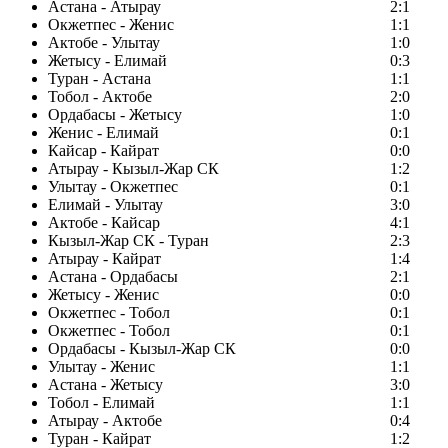
Астана - Атырау
2:1
Окжетпес - Женис
1:1
Актобе - Улытау
1:0
Жетысу - Елимай
0:3
Туран - Астана
1:1
Тобол - Актобе
2:0
Ордабасы - Жетысу
1:0
Женис - Елимай
0:1
Кайсар - Кайрат
0:0
Атырау - Кызыл-Жар СК
1:2
Улытау - Окжетпес
0:1
Елимай - Улытау
3:0
Актобе - Кайсар
4:1
Кызыл-Жар СК - Туран
2:3
Атырау - Кайрат
1:4
Астана - Ордабасы
2:1
Жетысу - Женис
0:0
Окжетпес - Тобол
0:1
Окжетпес - Тобол
0:1
Ордабасы - Кызыл-Жар СК
0:0
Улытау - Женис
1:1
Астана - Жетысу
3:0
Тобол - Елимай
1:1
Атырау - Актобе
0:4
Туран - Кайрат
1:2