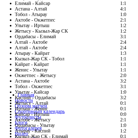
Елимай - Кайсар
1:1
Астана - Алтай
4:1
Тобол - Атырау
1:0
Актобе - Окжетпес
2:1
Улытау - Иртыш
1:2
Жетысу - Кызыл-Жар СК
1:2
Ордабасы - Елимай
3:1
Алтай - Актобе
2:4
Алтай - Актобе
2:4
Атырау - Кайрат
1:3
Кызыл-Жар СК - Тобол
1:1
Кайрат - Кайрат
1:1
Женис - Улытау
1:1
Окжетпес - Жетысу
2:0
Астана - Актобе
3:2
Тобол - Окжетпес
3:1
Улытау - Кайсар
1:0
Главная
Каспий - Ордабасы
3:2
Новости
Жетысу - Алтай
0:1
Обзоры матчей
Иртыш - Женис
0:1
Спортивный календарь
Кайсар - Иртыш
0:0
Футболисты
Актобе - Жетысу
2:1
Блоги
Ордабасы - Улытау
1:0
Фотогалерея
Атырау - Каспий
1:2
Видео
Кызыл-Жар СК - Елимай
0:1