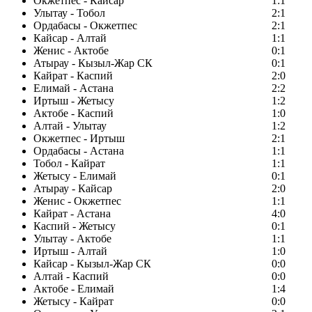
Окжетпес - Кайсар
1:1
Улытау - Тобол
2:1
Ордабасы - Окжетпес
2:1
Кайсар - Алтай
1:1
Женис - Актобе
0:1
Атырау - Кызыл-Жар СК
0:1
Кайрат - Каспий
2:0
Елимай - Астана
2:2
Иртыш - Жетысу
1:2
Актобе - Каспий
1:0
Алтай - Улытау
1:2
Окжетпес - Иртыш
2:1
Ордабасы - Астана
1:1
Тобол - Кайрат
1:1
Жетысу - Елимай
0:1
Атырау - Кайсар
2:0
Женис - Окжетпес
1:1
Кайрат - Астана
4:0
Каспий - Жетысу
0:1
Улытау - Актобе
1:1
Иртыш - Алтай
1:0
Кайсар - Кызыл-Жар СК
0:0
Алтай - Каспий
0:0
Актобе - Елимай
1:4
Жетысу - Кайрат
0:0