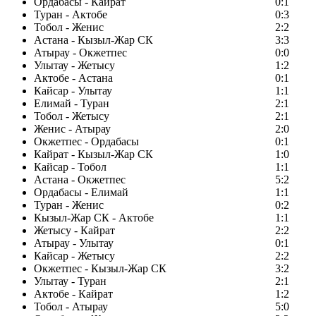
Ордабасы - Кайрат
0:1
Туран - Актобе
0:3
Тобол - Женис
2:2
Астана - Кызыл-Жар СК
3:3
Атырау - Окжетпес
0:0
Улытау - Жетысу
1:2
Актобе - Астана
0:1
Кайсар - Улытау
1:1
Елимай - Туран
2:1
Тобол - Жетысу
2:1
Женис - Атырау
2:0
Окжетпес - Ордабасы
0:1
Кайрат - Кызыл-Жар СК
1:0
Кайсар - Тобол
1:1
Астана - Окжетпес
5:2
Ордабасы - Елимай
1:1
Туран - Женис
0:2
Кызыл-Жар СК - Актобе
1:1
Жетысу - Кайрат
2:2
Атырау - Улытау
0:1
Кайсар - Жетысу
2:2
Окжетпес - Кызыл-Жар СК
3:2
Улытау - Туран
2:1
Актобе - Кайрат
1:2
Тобол - Атырау
5:0