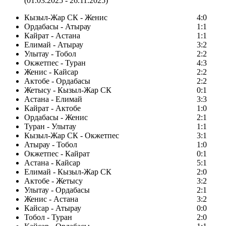
(01.03.2025 - 26.11.2025)
Кызыл-Жар СК - Женис
4:0
Ордабасы - Атырау
1:1
Кайрат - Астана
1:1
Елимай - Атырау
3:2
Улытау - Тобол
2:2
Окжетпес - Туран
4:3
Женис - Кайсар
2:2
Актобе - Ордабасы
2:2
Жетысу - Кызыл-Жар СК
0:1
Астана - Елимай
3:3
Кайрат - Актобе
1:0
Ордабасы - Женис
2:1
Туран - Улытау
1:1
Кызыл-Жар СК - Окжетпес
3:1
Атырау - Тобол
1:0
Окжетпес - Кайрат
0:1
Астана - Кайсар
5:1
Елимай - Кызыл-Жар СК
2:0
Актобе - Жетысу
3:2
Улытау - Ордабасы
2:1
Женис - Астана
3:2
Кайсар - Атырау
0:0
Тобол - Туран
2:0