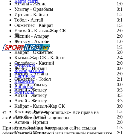
Карта сайта
Астана - Женис
1:0
Улытау - Ордабасы
0:1
Иртыш - Кайсар
1:2
Тобол - Алтай
3:1
Есть идея?
Окжетпес - Кайрат
1:3
Сообщить о мероприятии
Елимай - Кызыл-Жар СК
2:0
Каспий - Атырау
Перейти на старый сайт
2:0
Жетысу - Актобе
1:0
Елимай - Атырау
1:2
Кайрат - Окжетпес
5:0
Кызыл-Жар СК - Кайрат
2:4
Ордабасы - Каспий
2:0
О проекте
Женис - Иртыш
0:0
Команда сайта
Актобе - Астана
2:0
Партнеры
Окжетпес - Тобол
2:1
Вакансии
Кайсар - Улытау
0:0
Вопросы
Алтай - Жетысу
3:3
Контакты
Алтай - Жетысу
3:3
Алтай - Жетысу
3:3
Кайрат - Кызыл-Жар СК
3:0
Каспий - Кайсар
1:2
©
Copyright
© 2025 «Sportinfo.kz» Все права на
Актобе - Алтай
2:0
авторские материалы защищены.
Астана - Иртыш
2:0
Елимай - Ордабасы
1:3
При использовании материалов сайта ссылка
Улытау - Женис
2:1
обязательна. При полной или частичной перепечатке