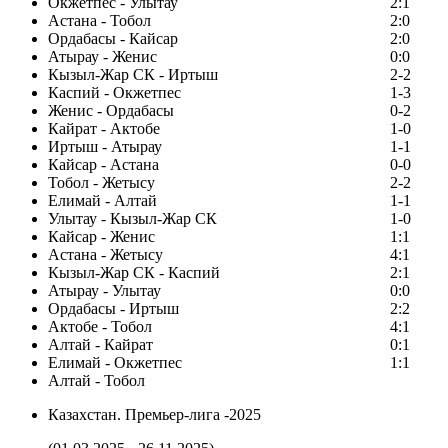
Окжетпес - Улытау
2:1
Астана - Тобол
2:0
Ордабасы - Кайсар
2:0
Атырау - Женис
0:0
Кызыл-Жар СК - Иртыш
2-2
Каспий - Окжетпес
1-3
Женис - Ордабасы
0-2
Кайрат - Актобе
1-0
Иртыш - Атырау
1-1
Кайсар - Астана
0-0
Тобол - Жетысу
2-2
Елимай - Алтай
1-1
Улытау - Кызыл-Жар СК
1-0
Кайсар - Женис
1:1
Астана - Жетысу
4:1
Кызыл-Жар СК - Каспий
2:1
Атырау - Улытау
0:0
Ордабасы - Иртыш
2:2
Актобе - Тобол
4:1
Алтай - Кайрат
0:1
Елимай - Окжетпес
1:1
Алтай - Тобол
Казахстан. Премьер-лига -2025