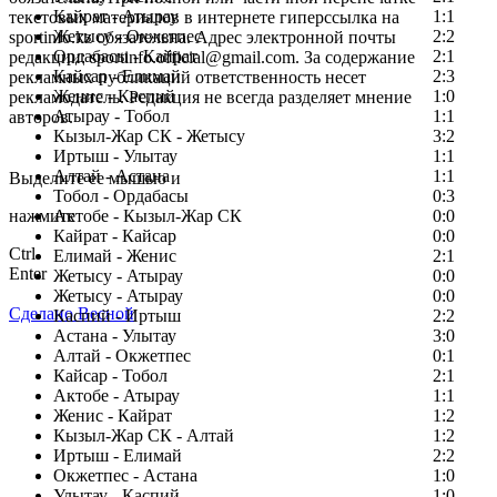
Кайрат - Атырау
1:1
текстовых материалов в интернете гиперссылка на
Жетысу - Окжетпес
2:2
sportinfo.kz обязательна. Адрес электронной почты
Ордабасы - Кайрат
2:1
редакции: sportinfo.official@gmail.com. За содержание
Кайсар - Елимай
2:3
рекламных публикаций ответственность несет
Женис - Каспий
1:0
рекламодатель. Редакция не всегда разделяет мнение
Атырау - Тобол
1:1
авторов.
Кызыл-Жар СК - Жетысу
3:2
Заметили ошибку в тексте?
Иртыш - Улытау
1:1
Алтай - Астана
1:1
Выделите ее мышью и
Тобол - Ордабасы
0:3
нажмите
Актобе - Кызыл-Жар СК
0:0
Кайрат - Кайсар
0:0
Ctrl
Елимай - Женис
2:1
Enter
Жетысу - Атырау
0:0
Жетысу - Атырау
0:0
Сделано Весной
Каспий - Иртыш
2:2
Астана - Улытау
3:0
Алтай - Окжетпес
0:1
Кайсар - Тобол
2:1
Актобе - Атырау
1:1
Женис - Кайрат
1:2
Кызыл-Жар СК - Алтай
1:2
Иртыш - Елимай
2:2
Окжетпес - Астана
1:0
Улытау - Каспий
1:0