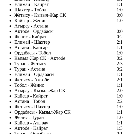
Елимай - Кайрат
1:1
Шахтер - Тобол
1:0
Жетысу - Кызыл-Жар СК
0:0
Кайсар - Женис
1:0
Атырау - Астана
Актобе - Ордабасы
0:0
Женис - Кайрат
0:2
Елимай - Шахтер
2:1
Астана - Кайсар
1:1
Ордабасы - Тобол
1:0
Кызыл-Жар СК - Актобе
0:2
Туран - Жетысу
2:3
Туран - Астана
0:2
Елимай - Ордабасы
1:1
Жетысу - Актобе
2:1
Тобол - Женис
1:1
Атырау - Кызыл-Жар СК
2:0
Кайсар - Кайрат
1:0
Астана - Тобол
2:2
Жетысу - Шахтер
1:0
Ордабасы - Кызыл-Жар СК
1:1
Женис - Туран
1:0
Кайсар - Атырау
1:1
Актобе - Кайрат
1:3
Туран - Ордабасы
0:1