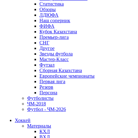
Статистика
Обзоры
ЛДЮФА
Наш соперник
ФИФА
Кубок Казахстана
Премьер-лига
СНГ
Другое
Звезды футбола
Мастер-Класс
Футзал
Сборная Казахстана
Европейские чемпионаты
Первая лига
Резерв
Персона
Футболисты
ЧМ-2018
Футбол - ЧМ-2026
Хоккей
Материалы
КХЛ
ВХЛ