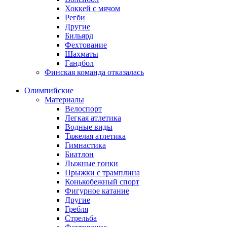
Хоккей с мячом
Регби
Другие
Бильярд
Фехтование
Шахматы
Гандбол
Финская команда отказалась
Олимпийские
Материалы
Велоспорт
Легкая атлетика
Водные виды
Тяжелая атлетика
Гимнастика
Биатлон
Лыжные гонки
Прыжки с трамплина
Конькобежный спорт
Фигурное катание
Другие
Гребля
Стрельба