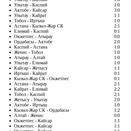
Улытау - Каспий
1:0
Актобе - Кайсар
3:0
Улытау - Кайрат
1:1
Тобол - Иртыш
1:0
Астана - Кызыл-Жар СК
2:1
Елимай - Каспий
0:1
Окжетпес - Атырау
0:0
Ордабасы - Актобе
2:0
Каспий - Астана
1:0
Женис - Тобол
1:0
Атырау - Алтай
1:0
Улытау - Елимай
1:0
Кайсар - Жетысу
1:1
Иртыш - Кайрат
0:1
Кызыл-Жар СК - Окжетпес
0:1
Астана - Атырау
2:1
Кайрат - Елимай
2:2
Тобол - Каспий
2:1
Жетысу - Улытау
2:0
Актобе - Иртыш
1:0
Кызыл-Жар СК - Ордабасы
1:2
Алтай - Женис
0:0
Окжетпес - Кайсар
1:1
Окжетпес - Кайсар
1:1