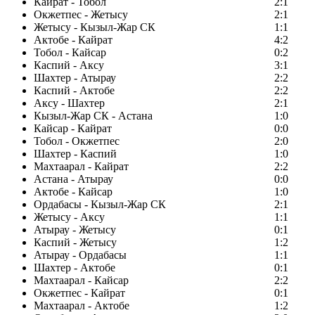
Кайрат - Тобол
2:1
Окжетпес - Жетысу
2:1
Жетысу - Кызыл-Жар СК
1:1
Актобе - Кайрат
4:2
Тобол - Кайсар
0:2
Каспий - Аксу
3:1
Шахтер - Атырау
2:2
Каспий - Актобе
2:2
Аксу - Шахтер
2:1
Кызыл-Жар СК - Астана
1:0
Кайсар - Кайрат
0:0
Тобол - Окжетпес
2:0
Шахтер - Каспий
1:0
Махтаарал - Кайрат
2:2
Астана - Атырау
0:0
Актобе - Кайсар
1:0
Ордабасы - Кызыл-Жар СК
2:1
Жетысу - Аксу
1:1
Атырау - Жетысу
0:1
Каспий - Жетысу
1:2
Атырау - Ордабасы
1:1
Шахтер - Актобе
0:1
Махтаарал - Кайсар
2:2
Окжетпес - Кайрат
0:1
Махтаарал - Актобе
1:2