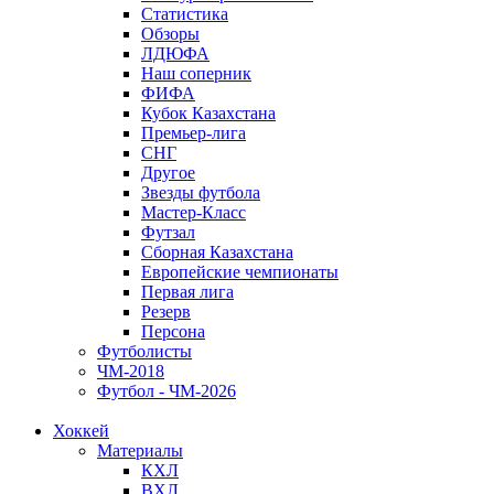
Статистика
Обзоры
ЛДЮФА
Наш соперник
ФИФА
Кубок Казахстана
Премьер-лига
СНГ
Другое
Звезды футбола
Мастер-Класс
Футзал
Сборная Казахстана
Европейские чемпионаты
Первая лига
Резерв
Персона
Футболисты
ЧМ-2018
Футбол - ЧМ-2026
Хоккей
Материалы
КХЛ
ВХЛ