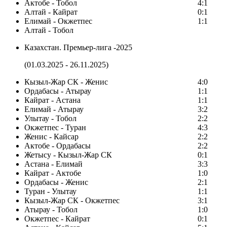
Актобе - Тобол
4:1
Алтай - Кайрат
0:1
Елимай - Окжетпес
1:1
Алтай - Тобол
Казахстан. Премьер-лига -2025
(01.03.2025 - 26.11.2025)
Кызыл-Жар СК - Женис
4:0
Ордабасы - Атырау
1:1
Кайрат - Астана
1:1
Елимай - Атырау
3:2
Улытау - Тобол
2:2
Окжетпес - Туран
4:3
Женис - Кайсар
2:2
Актобе - Ордабасы
2:2
Жетысу - Кызыл-Жар СК
0:1
Астана - Елимай
3:3
Кайрат - Актобе
1:0
Ордабасы - Женис
2:1
Туран - Улытау
1:1
Кызыл-Жар СК - Окжетпес
3:1
Атырау - Тобол
1:0
Окжетпес - Кайрат
0:1