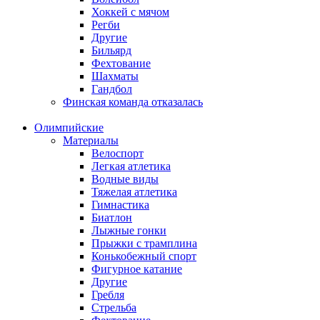
Хоккей с мячом
Регби
Другие
Бильярд
Фехтование
Шахматы
Гандбол
Финская команда отказалась
Олимпийские
Материалы
Велоспорт
Легкая атлетика
Водные виды
Тяжелая атлетика
Гимнастика
Биатлон
Лыжные гонки
Прыжки с трамплина
Конькобежный спорт
Фигурное катание
Другие
Гребля
Стрельба