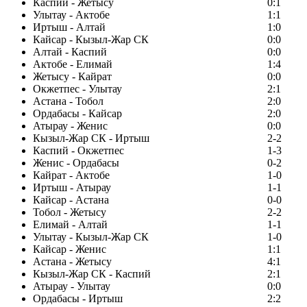
Каспий - Жетысу
0:1
Улытау - Актобе
1:1
Иртыш - Алтай
1:0
Кайсар - Кызыл-Жар СК
0:0
Алтай - Каспий
0:0
Актобе - Елимай
1:4
Жетысу - Кайрат
0:0
Окжетпес - Улытау
2:1
Астана - Тобол
2:0
Ордабасы - Кайсар
2:0
Атырау - Женис
0:0
Кызыл-Жар СК - Иртыш
2-2
Каспий - Окжетпес
1-3
Женис - Ордабасы
0-2
Кайрат - Актобе
1-0
Иртыш - Атырау
1-1
Кайсар - Астана
0-0
Тобол - Жетысу
2-2
Елимай - Алтай
1-1
Улытау - Кызыл-Жар СК
1-0
Кайсар - Женис
1:1
Астана - Жетысу
4:1
Кызыл-Жар СК - Каспий
2:1
Атырау - Улытау
0:0
Ордабасы - Иртыш
2:2