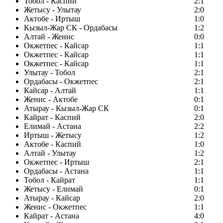
Тобол - Каспий
2:1
Жетысу - Улытау
2:0
Актобе - Иртыш
1:0
Кызыл-Жар СК - Ордабасы
1:2
Алтай - Женис
0:0
Окжетпес - Кайсар
1:1
Окжетпес - Кайсар
1:1
Окжетпес - Кайсар
1:1
Улытау - Тобол
2:1
Ордабасы - Окжетпес
2:1
Кайсар - Алтай
1:1
Женис - Актобе
0:1
Атырау - Кызыл-Жар СК
0:1
Кайрат - Каспий
2:0
Елимай - Астана
2:2
Иртыш - Жетысу
1:2
Актобе - Каспий
1:0
Алтай - Улытау
1:2
Окжетпес - Иртыш
2:1
Ордабасы - Астана
1:1
Тобол - Кайрат
1:1
Жетысу - Елимай
0:1
Атырау - Кайсар
2:0
Женис - Окжетпес
1:1
Кайрат - Астана
4:0