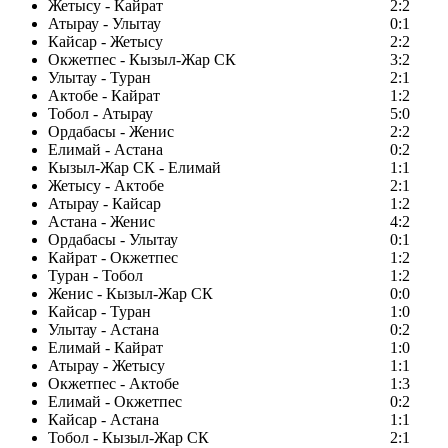
Жетысу - Кайрат
2:2
Атырау - Улытау
0:1
Кайсар - Жетысу
2:2
Окжетпес - Кызыл-Жар СК
3:2
Улытау - Туран
2:1
Актобе - Кайрат
1:2
Тобол - Атырау
5:0
Ордабасы - Женис
2:2
Елимай - Астана
0:2
Кызыл-Жар СК - Елимай
1:1
Жетысу - Актобе
2:1
Атырау - Кайсар
1:2
Астана - Женис
4:2
Ордабасы - Улытау
0:1
Кайрат - Окжетпес
1:2
Туран - Тобол
1:2
Женис - Кызыл-Жар СК
0:0
Кайсар - Туран
1:0
Улытау - Астана
0:2
Елимай - Кайрат
1:0
Атырау - Жетысу
1:1
Окжетпес - Актобе
1:3
Елимай - Окжетпес
0:2
Кайсар - Астана
1:1
Тобол - Кызыл-Жар СК
2:1