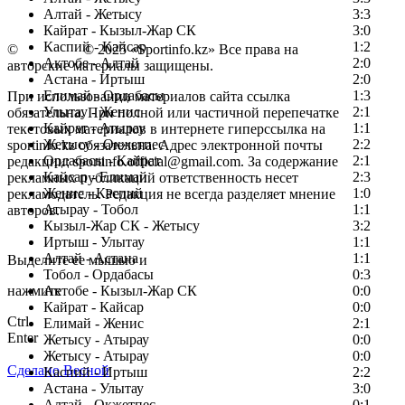
Алтай - Жетысу
3:3
Кайрат - Кызыл-Жар СК
3:0
Каспий - Кайсар
1:2
©
Copyright
© 2025 «Sportinfo.kz» Все права на
Актобе - Алтай
2:0
авторские материалы защищены.
Астана - Иртыш
2:0
Елимай - Ордабасы
1:3
При использовании материалов сайта ссылка
Улытау - Женис
2:1
обязательна. При полной или частичной перепечатке
Кайрат - Атырау
1:1
текстовых материалов в интернете гиперссылка на
Жетысу - Окжетпес
2:2
sportinfo.kz обязательна. Адрес электронной почты
Ордабасы - Кайрат
2:1
редакции: sportinfo.official@gmail.com. За содержание
Кайсар - Елимай
2:3
рекламных публикаций ответственность несет
Женис - Каспий
1:0
рекламодатель. Редакция не всегда разделяет мнение
Атырау - Тобол
1:1
авторов.
Кызыл-Жар СК - Жетысу
3:2
Заметили ошибку в тексте?
Иртыш - Улытау
1:1
Алтай - Астана
1:1
Выделите ее мышью и
Тобол - Ордабасы
0:3
нажмите
Актобе - Кызыл-Жар СК
0:0
Кайрат - Кайсар
0:0
Ctrl
Елимай - Женис
2:1
Enter
Жетысу - Атырау
0:0
Жетысу - Атырау
0:0
Сделано Весной
Каспий - Иртыш
2:2
Астана - Улытау
3:0
Алтай - Окжетпес
0:1