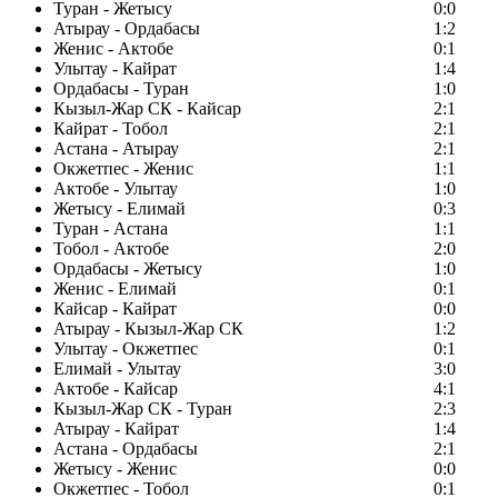
Туран - Жетысу
0:0
Атырау - Ордабасы
1:2
Женис - Актобе
0:1
Улытау - Кайрат
1:4
Ордабасы - Туран
1:0
Кызыл-Жар СК - Кайсар
2:1
Кайрат - Тобол
2:1
Астана - Атырау
2:1
Окжетпес - Женис
1:1
Актобе - Улытау
1:0
Жетысу - Елимай
0:3
Туран - Астана
1:1
Тобол - Актобе
2:0
Ордабасы - Жетысу
1:0
Женис - Елимай
0:1
Кайсар - Кайрат
0:0
Атырау - Кызыл-Жар СК
1:2
Улытау - Окжетпес
0:1
Елимай - Улытау
3:0
Актобе - Кайсар
4:1
Кызыл-Жар СК - Туран
2:3
Атырау - Кайрат
1:4
Астана - Ордабасы
2:1
Жетысу - Женис
0:0
Окжетпес - Тобол
0:1