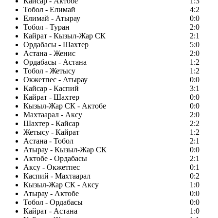
Кайсар - Актобе
1:3
Тобол - Елимай
4:2
Елимай - Атырау
0:0
Тобол - Туран
2:0
Кайрат - Кызыл-Жар СК
2:1
Ордабасы - Шахтер
5:0
Астана - Женис
2:0
Ордабасы - Астана
1:2
Тобол - Жетысу
1:2
Окжетпес - Атырау
0:0
Кайсар - Каспий
3:1
Кайрат - Шахтер
0:0
Кызыл-Жар СК - Актобе
0:0
Махтаарал - Аксу
2:0
Шахтер - Кайсар
2:2
Жетысу - Кайрат
1:2
Астана - Тобол
2:1
Атырау - Кызыл-Жар СК
0:0
Актобе - Ордабасы
2:1
Аксу - Окжетпес
0:1
Каспий - Махтаарал
0:2
Кызыл-Жар СК - Аксу
1:0
Атырау - Актобе
0:0
Тобол - Ордабасы
0:0
Кайрат - Астана
1:0