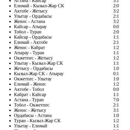
Астана - Кайсар
5:1
Елимай - Кызыл-Жар СК
2:0
Актобе - Жетысу
3:2
Улытау - Ордабасы
2:1
Женис - Астана
3:2
Кайсар - Атырау
0:0
Тобол - Туран
2:0
Кайсар - Ордабасы
1:1
Елимай - Актобе
2:1
Женис - Кайрат
1:2
Атырау - Туран
1:1
Окжетпес - Жетысу
1:2
Улытау - Кызыл-Жар СК
1:1
Жетысу - Ордабасы
1:0
Кызыл-Жар СК - Атырау
0:1
Окжетпес - Улытау
1:0
Елимай - Женис
1:2
Актобе - Тобол
0:0
Кайрат - Кайсар
1:1
Астана - Туран
7:0
Тобол - Окжетпес
2:1
Женис - Жетысу
3:1
Ордабасы - Астана
1:0
Туран - Кызыл-Жар СК
1:2
Улытау - Елимай
1:1