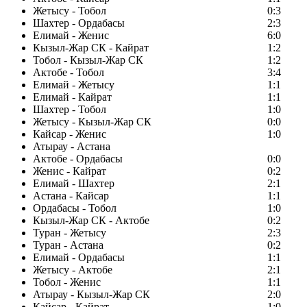
Жетысу - Тобол
0:3
Шахтер - Ордабасы
2:3
Елимай - Женис
6:0
Кызыл-Жар СК - Кайрат
1:2
Тобол - Кызыл-Жар СК
1:2
Актобе - Тобол
3:4
Елимай - Жетысу
1:1
Елимай - Кайрат
1:1
Шахтер - Тобол
1:0
Жетысу - Кызыл-Жар СК
0:0
Кайсар - Женис
1:0
Атырау - Астана
Актобе - Ордабасы
0:0
Женис - Кайрат
0:2
Елимай - Шахтер
2:1
Астана - Кайсар
1:1
Ордабасы - Тобол
1:0
Кызыл-Жар СК - Актобе
0:2
Туран - Жетысу
2:3
Туран - Астана
0:2
Елимай - Ордабасы
1:1
Жетысу - Актобе
2:1
Тобол - Женис
1:1
Атырау - Кызыл-Жар СК
2:0
Кайсар - Кайрат
1:0