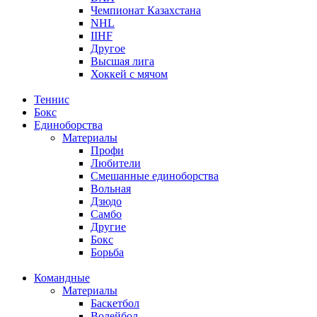
Чемпионат Казахстана
NHL
IIHF
Другое
Высшая лига
Хоккей с мячом
Теннис
Бокс
Единоборства
Материалы
Профи
Любители
Смешанные единоборства
Вольная
Дзюдо
Самбо
Другие
Бокс
Борьба
Командные
Материалы
Баскетбол
Волейбол