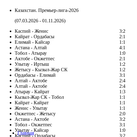
Казахстан. Премьер-лига-2026
(07.03.2026 - 01.11.2026)
Каспий - Женис
3:2
Кайрат - Ордабасы
2:1
Елимай - Кайсар
1:1
Астана - Алтай
4:1
Тобол - Атырау
1:0
Актобе - Окжетпес
2:1
Улытау - Иртыш
1:2
Жетысу - Кызыл-Жар СК
1:2
Ордабасы - Елимай
3:1
Алтай - Актобе
2:4
Алтай - Актобе
2:4
Атырау - Кайрат
1:3
Кызыл-Жар СК - Тобол
1:1
Кайрат - Кайрат
1:1
Женис - Улытау
1:1
Окжетпес - Жетысу
2:0
Астана - Актобе
3:2
Тобол - Окжетпес
3:1
Улытау - Кайсар
1:0
Главная
Каспий - Ордабасы
3:2