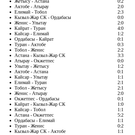
Жетысу - Астана
0:2
Актобе - Атырау
2:0
Елимай - Тобол
2:3
Кызыл-Жар СК - Ордабасы
0:0
Женис - Улытау
2:0
Кайрат - Туран
4:0
Кайсар - Елимай
1:2
Ордабасы - Кайрат
0:1
Туран - Актобе
0:3
Тобол - Женис
2:2
Астана - Кызыл-Жар СК
3:3
Атырау - Окжетпес
0:0
Улытау - Жетысу
1:2
Актобе - Астана
0:1
Кайсар - Улытау
1:1
Елимай - Туран
2:1
Тобол - Жетысу
2:1
Женис - Атырау
2:0
Окжетпес - Ордабасы
0:1
Кайрат - Кызыл-Жар СК
1:0
Кайсар - Тобол
1:1
Астана - Окжетпес
5:2
Ордабасы - Елимай
1:1
Туран - Женис
0:2
Кызыл-Жар СК - Актобе
1:1