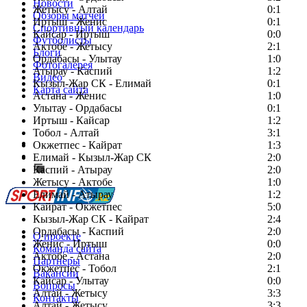
Новости
Жетысу - Алтай
0:1
Обзоры матчей
Иртыш - Женис
0:1
Спортивный календарь
Кайсар - Иртыш
0:0
Футболисты
Актобе - Жетысу
2:1
Блоги
Ордабасы - Улытау
1:0
Фотогалерея
Атырау - Каспий
1:2
Видео
Кызыл-Жар СК - Елимай
0:1
Карта сайта
Астана - Женис
1:0
Улытау - Ордабасы
0:1
Иртыш - Кайсар
1:2
Тобол - Алтай
3:1
Есть идея?
Окжетпес - Кайрат
1:3
Сообщить о мероприятии
Елимай - Кызыл-Жар СК
2:0
Каспий - Атырау
Перейти на старый сайт
2:0
Жетысу - Актобе
1:0
Елимай - Атырау
1:2
Кайрат - Окжетпес
5:0
Кызыл-Жар СК - Кайрат
2:4
Ордабасы - Каспий
2:0
О проекте
Женис - Иртыш
0:0
Команда сайта
Актобе - Астана
2:0
Партнеры
Окжетпес - Тобол
2:1
Вакансии
Кайсар - Улытау
0:0
Вопросы
Алтай - Жетысу
3:3
Контакты
Алтай - Жетысу
3:3