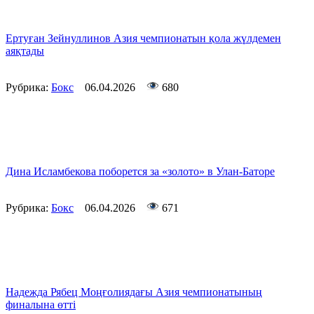
Ертуған Зейнуллинов Азия чемпионатын қола жүлдемен
аяқтады
Рубрика:
Бокс
06.04.2026
680
Дина Исламбекова поборется за «золото» в Улан-Баторе
Рубрика:
Бокс
06.04.2026
671
Надежда Рябец Моңғолиядағы Азия чемпионатының
финалына өтті