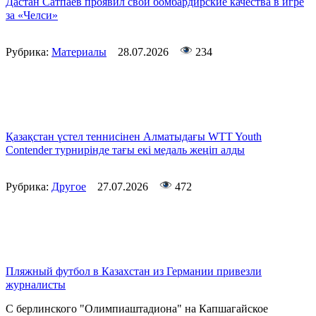
Дастан Сатпаев проявил свои бомбардирские качества в игре
за «Челси»
Рубрика:
Материалы
28.07.2026
234
Қазақстан үстел теннисінен Алматыдағы WTT Youth
Contender турнирінде тағы екі медаль жеңіп алды
Рубрика:
Другое
27.07.2026
472
Пляжный футбол в Казахстан из Германии привезли
журналисты
С берлинского "Олимпиаштадиона" на Капшагайское