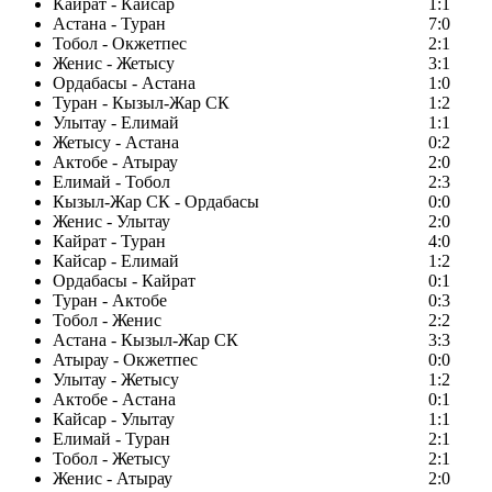
Кайрат - Кайсар
1:1
Астана - Туран
7:0
Тобол - Окжетпес
2:1
Женис - Жетысу
3:1
Ордабасы - Астана
1:0
Туран - Кызыл-Жар СК
1:2
Улытау - Елимай
1:1
Жетысу - Астана
0:2
Актобе - Атырау
2:0
Елимай - Тобол
2:3
Кызыл-Жар СК - Ордабасы
0:0
Женис - Улытау
2:0
Кайрат - Туран
4:0
Кайсар - Елимай
1:2
Ордабасы - Кайрат
0:1
Туран - Актобе
0:3
Тобол - Женис
2:2
Астана - Кызыл-Жар СК
3:3
Атырау - Окжетпес
0:0
Улытау - Жетысу
1:2
Актобе - Астана
0:1
Кайсар - Улытау
1:1
Елимай - Туран
2:1
Тобол - Жетысу
2:1
Женис - Атырау
2:0