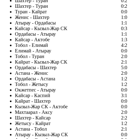
Шахтер - Туран
0:2
Шахтер - Туран
0:2
Туран - Кайрат
0:0
Женис - Шахтер
1:0
Атырау - Ордабасы
1:1
Кайсар - Кызыл-Жар СК
0:3
Ордабасы - Атырау
1:1
Кайсар - Актобе
1:3
Тобол - Елимай
4:2
Елимай - Атырау
0:0
Тобол - Туран
2:0
Кайрат - Кызыл-Жар СК
2:1
Ордабасы - Шахтер
5:0
Астана - Женис
2:0
Ордабасы - Астана
1:2
Тобол - Жетысу
1:2
Окжетпес - Атырау
0:0
Кайсар - Каспий
3:1
Кайрат - Шахтер
0:0
Кызыл-Жар СК - Актобе
0:0
Махтаарал - Аксу
2:0
Шахтер - Кайсар
2:2
Жетысу - Кайрат
1:2
Астана - Тобол
2:1
Атырау - Кызыл-Жар СК
0:0