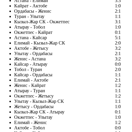
Астана - Елимай
3:3
Кайрат - Актобе
1:0
Ордабасы - Женис
2:1
Туран - Улытау
1:1
Кызыл-Жар СК - Окжетпес
3:1
Атырау - Тобол
1:0
Окжетпес - Кайрат
0:1
Астана - Кайсар
5:1
Елимай - Кызыл-Жар СК
2:0
Актобе - Жетысу
3:2
Улытау - Ордабасы
2:1
Женис - Астана
3:2
Кайсар - Атырау
0:0
Тобол - Туран
2:0
Кайсар - Ордабасы
1:1
Елимай - Актобе
2:1
Женис - Кайрат
1:2
Атырау - Туран
1:1
Окжетпес - Жетысу
1:2
Улытау - Кызыл-Жар СК
1:1
Жетысу - Ордабасы
1:0
Кызыл-Жар СК - Атырау
0:1
Окжетпес - Улытау
1:0
Елимай - Женис
1:2
Актобе - Тобол
0:0