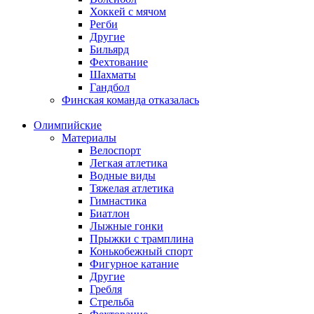
Хоккей с мячом
Регби
Другие
Бильярд
Фехтование
Шахматы
Гандбол
Финская команда отказалась
Олимпийские
Материалы
Велоспорт
Легкая атлетика
Водные виды
Тяжелая атлетика
Гимнастика
Биатлон
Лыжные гонки
Прыжки с трамплина
Конькобежный спорт
Фигурное катание
Другие
Гребля
Стрельба