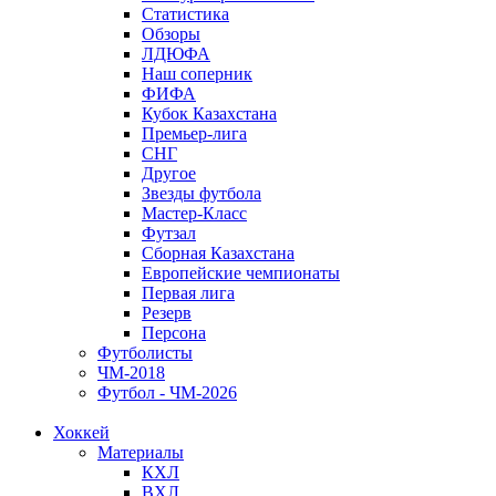
Статистика
Обзоры
ЛДЮФА
Наш соперник
ФИФА
Кубок Казахстана
Премьер-лига
СНГ
Другое
Звезды футбола
Мастер-Класс
Футзал
Сборная Казахстана
Европейские чемпионаты
Первая лига
Резерв
Персона
Футболисты
ЧМ-2018
Футбол - ЧМ-2026
Хоккей
Материалы
КХЛ
ВХЛ