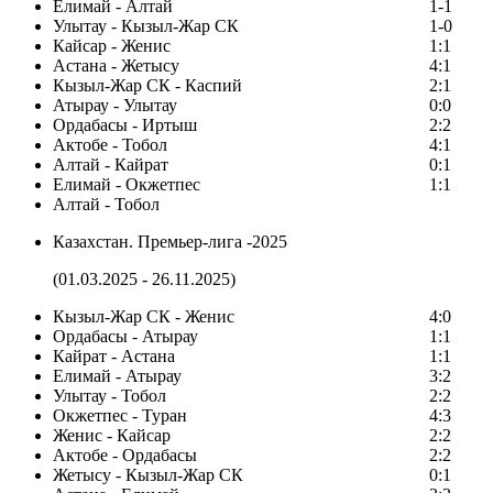
Елимай - Алтай
1-1
Улытау - Кызыл-Жар СК
1-0
Кайсар - Женис
1:1
Астана - Жетысу
4:1
Кызыл-Жар СК - Каспий
2:1
Атырау - Улытау
0:0
Ордабасы - Иртыш
2:2
Актобе - Тобол
4:1
Алтай - Кайрат
0:1
Елимай - Окжетпес
1:1
Алтай - Тобол
Казахстан. Премьер-лига -2025
(01.03.2025 - 26.11.2025)
Кызыл-Жар СК - Женис
4:0
Ордабасы - Атырау
1:1
Кайрат - Астана
1:1
Елимай - Атырау
3:2
Улытау - Тобол
2:2
Окжетпес - Туран
4:3
Женис - Кайсар
2:2
Актобе - Ордабасы
2:2
Жетысу - Кызыл-Жар СК
0:1