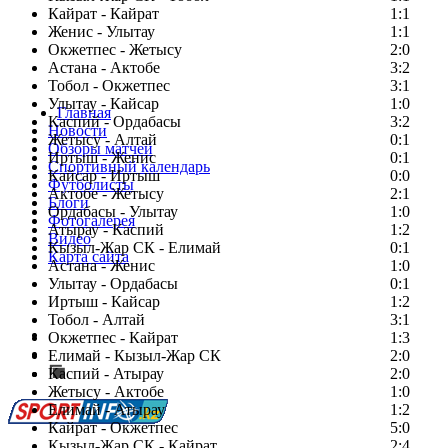
Кайрат - Кайрат
1:1
Женис - Улытау
1:1
Окжетпес - Жетысу
2:0
Астана - Актобе
3:2
Тобол - Окжетпес
3:1
Улытау - Кайсар
1:0
Главная
Каспий - Ордабасы
3:2
Новости
Жетысу - Алтай
0:1
Обзоры матчей
Иртыш - Женис
0:1
Спортивный календарь
Кайсар - Иртыш
0:0
Футболисты
Актобе - Жетысу
2:1
Блоги
Ордабасы - Улытау
1:0
Фотогалерея
Атырау - Каспий
1:2
Видео
Кызыл-Жар СК - Елимай
0:1
Карта сайта
Астана - Женис
1:0
Улытау - Ордабасы
0:1
Иртыш - Кайсар
1:2
Тобол - Алтай
3:1
Есть идея?
Окжетпес - Кайрат
1:3
Сообщить о мероприятии
Елимай - Кызыл-Жар СК
2:0
Каспий - Атырау
Перейти на старый сайт
2:0
Жетысу - Актобе
1:0
Елимай - Атырау
1:2
Кайрат - Окжетпес
5:0
Кызыл-Жар СК - Кайрат
2:4