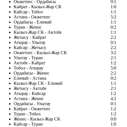
Окжетпес - Ордабасы
0:1
Кайрат - Кызыл-Жар СК
1:0
Кайсар - Тобол
1:1
Астана - Окжетпес
5:2
Ордабасы - Елимай
1:1
Туран - Женис
0:2
Кызыл-Жар СК - Актобе
1:1
Жетысу - Кайрат
2:2
Атырау - Улытау
0:1
Кайсар - Жетысу
2:2
Окжетпес - Кызыл-Жар СК
3:2
Улытау - Туран
2:1
Актобе - Кайрат
1:2
Тобол - Атырау
5:0
Ордабасы - Женис
2:2
Елимай - Астана
0:2
Кызыл-Жар СК - Елимай
1:1
Жетысу - Актобе
2:1
Атырау - Кайсар
1:2
Астана - Женис
4:2
Ордабасы - Улытау
0:1
Кайрат - Окжетпес
1:2
Туран - Тобол
1:2
Женис - Кызыл-Жар СК
0:0
Кайсар - Туран
1:0