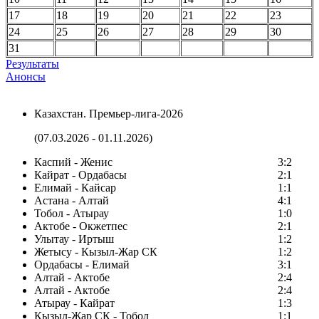
17
18
19
20
21
22
23
24
25
26
27
28
29
30
31
Результаты
Анонсы
Казахстан. Премьер-лига-2026
(07.03.2026 - 01.11.2026)
Каспий - Женис
3:2
Кайрат - Ордабасы
2:1
Елимай - Кайсар
1:1
Астана - Алтай
4:1
Тобол - Атырау
1:0
Актобе - Окжетпес
2:1
Улытау - Иртыш
1:2
Жетысу - Кызыл-Жар СК
1:2
Ордабасы - Елимай
3:1
Алтай - Актобе
2:4
Алтай - Актобе
2:4
Атырау - Кайрат
1:3
Кызыл-Жар СК - Тобол
1:1