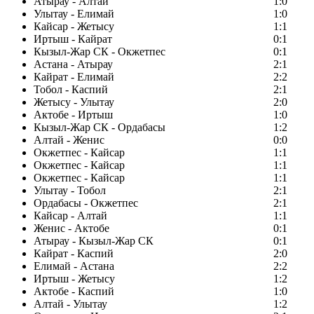
Атырау - Алтай
1:0
Улытау - Елимай
1:0
Кайсар - Жетысу
1:1
Иртыш - Кайрат
0:1
Кызыл-Жар СК - Окжетпес
0:1
Астана - Атырау
2:1
Кайрат - Елимай
2:2
Тобол - Каспий
2:1
Жетысу - Улытау
2:0
Актобе - Иртыш
1:0
Кызыл-Жар СК - Ордабасы
1:2
Алтай - Женис
0:0
Окжетпес - Кайсар
1:1
Окжетпес - Кайсар
1:1
Окжетпес - Кайсар
1:1
Улытау - Тобол
2:1
Ордабасы - Окжетпес
2:1
Кайсар - Алтай
1:1
Женис - Актобе
0:1
Атырау - Кызыл-Жар СК
0:1
Кайрат - Каспий
2:0
Елимай - Астана
2:2
Иртыш - Жетысу
1:2
Актобе - Каспий
1:0
Алтай - Улытау
1:2