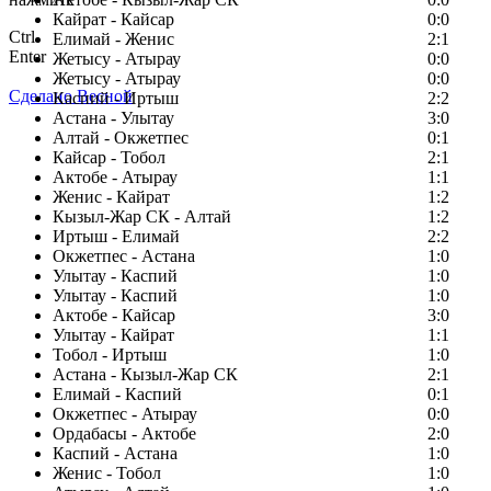
Кайрат - Кайсар
0:0
Ctrl
Елимай - Женис
2:1
Enter
Жетысу - Атырау
0:0
Жетысу - Атырау
0:0
Сделано Весной
Каспий - Иртыш
2:2
Астана - Улытау
3:0
Алтай - Окжетпес
0:1
Кайсар - Тобол
2:1
Актобе - Атырау
1:1
Женис - Кайрат
1:2
Кызыл-Жар СК - Алтай
1:2
Иртыш - Елимай
2:2
Окжетпес - Астана
1:0
Улытау - Каспий
1:0
Улытау - Каспий
1:0
Актобе - Кайсар
3:0
Улытау - Кайрат
1:1
Тобол - Иртыш
1:0
Астана - Кызыл-Жар СК
2:1
Елимай - Каспий
0:1
Окжетпес - Атырау
0:0
Ордабасы - Актобе
2:0
Каспий - Астана
1:0
Женис - Тобол
1:0