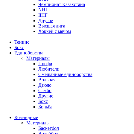
Чемпионат Казахстана
NHL
IIHF
Другое
Высшая лига
Хоккей с мячом
Теннис
Бокс
Единоборства
Материалы
Профи
Любители
Смешанные единоборства
Вольная
Дзюдо
Самбо
Другие
Бокс
Борьба
Командные
Материалы
Баскетбол
Волейбол