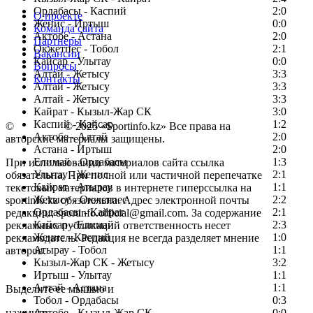
Ордабасы - Каспий
2:0
О проекте
Женис - Иртыш
0:0
Команда сайта
Актобе - Астана
2:0
Партнеры
Окжетпес - Тобол
2:1
Вакансии
Кайсар - Улытау
0:0
Вопросы
Алтай - Жетысу
3:3
Контакты
Алтай - Жетысу
3:3
Алтай - Жетысу
3:3
Кайрат - Кызыл-Жар СК
3:0
Каспий - Кайсар
1:2
©
Copyright
© 2025 «Sportinfo.kz» Все права на
Актобе - Алтай
2:0
авторские материалы защищены.
Астана - Иртыш
2:0
Елимай - Ордабасы
1:3
При использовании материалов сайта ссылка
Улытау - Женис
2:1
обязательна. При полной или частичной перепечатке
Кайрат - Атырау
1:1
текстовых материалов в интернете гиперссылка на
Жетысу - Окжетпес
2:2
sportinfo.kz обязательна. Адрес электронной почты
Ордабасы - Кайрат
2:1
редакции: sportinfo.official@gmail.com. За содержание
Кайсар - Елимай
2:3
рекламных публикаций ответственность несет
Женис - Каспий
1:0
рекламодатель. Редакция не всегда разделяет мнение
Атырау - Тобол
1:1
авторов.
Кызыл-Жар СК - Жетысу
3:2
Заметили ошибку в тексте?
Иртыш - Улытау
1:1
Алтай - Астана
1:1
Выделите ее мышью и
Тобол - Ордабасы
0:3
нажмите
Актобе - Кызыл-Жар СК
0:0